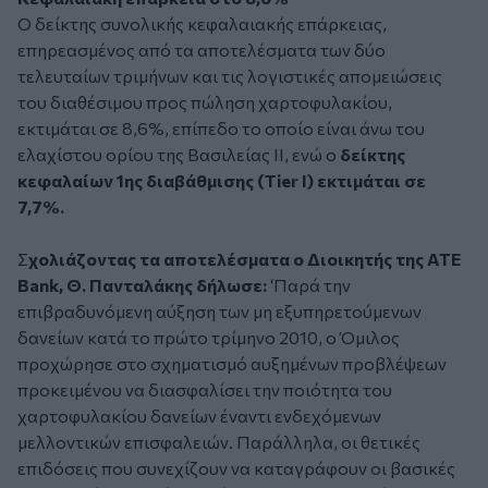
Ο δείκτης συνολικής κεφαλαιακής επάρκειας,
επηρεασμένος από τα αποτελέσματα των δύο
τελευταίων τριμήνων και τις λογιστικές απομειώσεις
του διαθέσιμου προς πώληση χαρτοφυλακίου,
εκτιμάται σε 8,6%, επίπεδο το οποίο είναι άνω του
ελαχίστου ορίου της Βασιλείας ΙΙ, ενώ ο
δείκτης
κεφαλαίων 1ης διαβάθμισης (Tier I) εκτιμάται σε
7,7%.
Σ
χολιάζοντας τα αποτελέσματα ο Διοικητής της ATE
Bank, Θ. Πανταλάκης δήλωσε:
‘Παρά την
επιβραδυνόμενη αύξηση των μη εξυπηρετούμενων
δανείων κατά το πρώτο τρίμηνο 2010, ο Όμιλος
προχώρησε στο σχηματισμό αυξημένων προβλέψεων
προκειμένου να διασφαλίσει την ποιότητα του
χαρτοφυλακίου δανείων έναντι ενδεχόμενων
μελλοντικών επισφαλειών. Παράλληλα, οι θετικές
επιδόσεις που συνεχίζουν να καταγράφουν οι βασικές