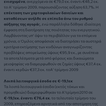
ενισχυμένα
, ανερχόμενα σε €79,0 εκ. έναντι €48,2 εκ.
το Α’ τρίμηνο 2009, παρουσιάζοντας αύξηση 63,7%. Η
επέκταση των χαρτοφυλακίων δανείων και
καταθέσεων ανήλθε σε επίπεδα άνω του ρυθμού
αύξησης της αγορά
ς, ενώ παράλληλα δόθηκε ιδιαίτερη
έμφαση στη διατήρηση της ποιότητας του ενεργητικού.
Λαμβάνοντας υπ’ όψιν το περιβάλλον για τα επόμενα
χρόνια, ο Όμιλος αποφάσισε να διατηρήσει τα αυστηρά
κριτήρια εκτίμησης των κινδύνων αναγνωρίζοντας
προβλέψεις απομείωσης ύψους €95,9 εκ., με συνέπεια
τα αποτελέσματα μετά από φόρους και δικαιώματα
μειοψηφίας να διαμορφωθούν σε ζημίες ύψους €37,4 εκ.
έναντι κερδών €37,3 εκ. τοΑ’ τρίμηνο 2009
Λοιπά λειτουργικά έσοδα σε €-19,1εκ
Τα λοιπά λειτουργικά έσοδα (εκτός τόκων και
προμηθειών) διαμορφώθηκαν το Α’τρίμηνο2010 σε
€-19,1εκ. έναντι €76,4 εκ
. το τελευταίο τρίμηνο του
2009, επηρεαζόμενα αρνητικά από την αποτίμηση της