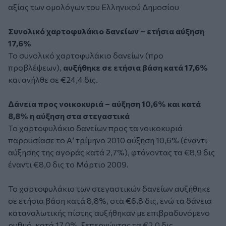
αξίας των ομολόγων του Ελληνικού Δημοσίου
Συνολικό χαρτοφυλάκιο δανείων – ετήσια αύξηση
17,6%
Το συνολικό χαρτοφυλάκιο δανείων (προ
προβλέψεων),
αυξήθηκε σε ετήσια βάση κατά 17,6%
και ανήλθε σε €24,4 δις.
Δάνεια προς νοικοκυριά – αύξηση 10,6% και κατά
8,8% η αύξηση στα στεγαστικά
Το χαρτοφυλάκιο δανείων προς τα νοικοκυριά
παρουσίασε το Α’ τρίμηνο 2010 αύξηση 10,6% (έναντι
αύξησης της αγοράς κατά 2,7%), φτάνοντας τα €8,9 δις
έναντι €8,0 δις το Μάρτιο 2009.
Το χαρτοφυλάκιο των στεγαστικών δανείων αυξήθηκε
σε ετήσια βάση κατά 8,8%, στα €6,8 δις, ενώ τα δάνεια
καταναλωτικής πίστης αυξήθηκαν με επιβραδυνόμενο
ρυθμό, κατά 17,0%, ξεπερνώντας τα €2,0 δις.