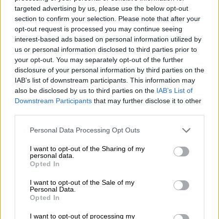
Bäte συνδέει τα αποτελέσματα με το κλείσιμο του
targeted advertising by us, please use the below opt-out
«protection gap»
section to confirm your selection. Please note that after your
opt-out request is processed you may continue seeing
12:12
interest-based ads based on personal information utilized by
Οι αισθητήρες βλέπουν καλύτερα από τον άνθρωπο. Πάντα;
us or personal information disclosed to third parties prior to
your opt-out. You may separately opt-out of the further
disclosure of your personal information by third parties on the
11:01
Generali: Αποτελέσματα Α' Εξαμήνου - Εξαιρετική ανάπτυξη
IAB’s list of downstream participants. This information may
στα Λειτουργικά και Προσαρμοσμένα Καθαρά Αποτελέσματα
also be disclosed by us to third parties on the
IAB’s List of
με συμβολή από όλες τις επιχειρηματικές δραστηριότητες
Downstream Participants
that may further disclose it to other
third parties.
10:28
Personal Data Processing Opt Outs
Ομαδικά Ασφαλιστικά προϊόντα Επαγγελματικής
Συνταξιοδότησης: Νέο πεδίο ανάπτυξης για ασφαλιστικές και
I want to opt-out of the Sharing of my
ασφαλιστές
personal data.
Opted In
09:23
I want to opt-out of the Sale of my
CrediaBank: Οικονομικά Αποτελέσματα A’ Εξαμήνου 2026 -
Personal Data.
Υψηλοί ρυθμοί ανάπτυξης και νέα ρεκόρ επιδόσεων
Opted In
08:45
I want to opt-out of processing my