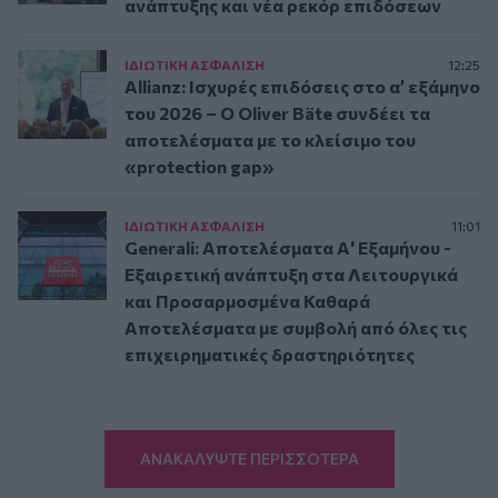
ανάπτυξης και νέα ρεκόρ επιδόσεων
ΙΔΙΩΤΙΚΗ ΑΣΦAΛΙΣΗ
12:25
Allianz: Ισχυρές επιδόσεις στο α’ εξάμηνο
του 2026 – Ο Oliver Bäte συνδέει τα
αποτελέσματα με το κλείσιμο του
«protection gap»
ΙΔΙΩΤΙΚΗ ΑΣΦAΛΙΣΗ
11:01
Generali: Αποτελέσματα Α' Εξαμήνου -
Εξαιρετική ανάπτυξη στα Λειτουργικά
και Προσαρμοσμένα Καθαρά
Αποτελέσματα με συμβολή από όλες τις
επιχειρηματικές δραστηριότητες
ΑΝΑΚΑΛΥΨΤΕ ΠΕΡΙΣΣΟΤΕΡΑ