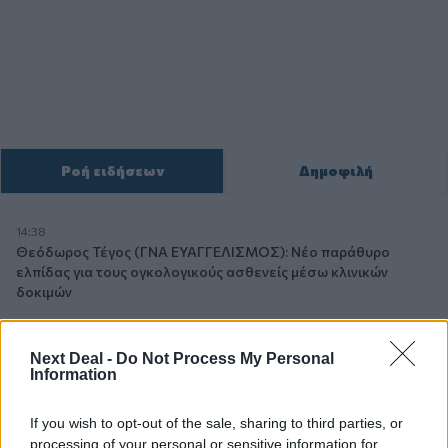
Ροή ειδήσεων
Δημοφιλή
14:38
Θεόδωρος Τέγος (ΓΝΑ ΕΥΑΓΓΕΛΙΣΜΟΣ): Νέο παράθυρο
ελπίδας για τους ογκολογικούς ασθενείς μέσω κλινικών
δοκιμών
13:16
Χρήστος Γεωργόπουλος – «ΕΡΡΙΚΟΣ ΝΤΥΝΑΝ»/ΚΕΝΤΡΟ
Next Deal -
Do Not Process My Personal
Information
ΑΝΑΠΛΑΣΗ
12:25
If you wish to opt-out of the sale, sharing to third parties, or
Allianz: Ισχυρές επιδόσεις στο α’ εξάμηνο του 2026 – Ο Oliver
processing of your personal or sensitive information for