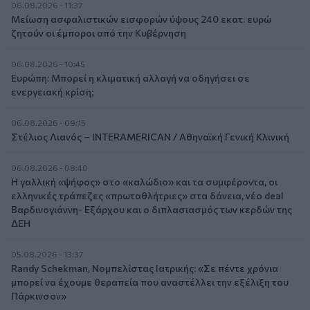
06.08.2026 - 11:37
Μείωση ασφαλιστικών εισφορών ύψους 240 εκατ. ευρώ
ζητούν οι έμποροι από την Κυβέρνηση
06.08.2026 - 10:45
Ευρώπη: Μπορεί η κλιματική αλλαγή να οδηγήσει σε
ενεργειακή κρίση;
06.08.2026 - 09:15
Στέλιος Λιανός – INTERAMERICAN / Αθηναϊκή Γενική Κλινική
06.08.2026 - 08:40
Η γαλλική «ψήφος» στο «καλώδιο» και τα συμφέροντα, οι
ελληνικές τράπεζες «πρωταθλήτριες» στα δάνεια, νέο deal
Βαρδινογιάννη- Εξάρχου και ο διπλασιασμός των κερδών της
ΔΕΗ
05.08.2026 - 13:37
Randy Schekman, Νομπελίστας Ιατρικής: «Σε πέντε χρόνια
μπορεί να έχουμε θεραπεία που αναστέλλει την εξέλιξη του
Πάρκινσον»