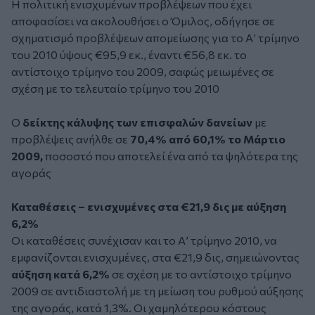
Η πολιτική ενισχυμένων προβλέψεων που έχει
αποφασίσει να ακολουθήσει ο Όμιλος, οδήγησε σε
σχηματισμό προβλέψεων απομείωσης για το Α’ τρίμηνο
του 2010 ύψους €95,9 εκ., έναντι €56,8 εκ. το
αντίστοιχο τρίμηνο του 2009, σαφώς μειωμένες σε
σχέση με το τελευταίο τρίμηνο του 2010
Ο
δείκτης κάλυψης των επισφαλών δανείων
με
προβλέψεις ανήλθε σε
70,4% από 60,1% το Μάρτιο
2009,
ποσοστό που αποτελεί ένα από τα ψηλότερα της
αγοράς
Καταθέσεις – ενισχυμένες στα €21,9 δις με αύξηση
6,2%
Οι καταθέσεις συνέχισαν και το Α’ τρίμηνο 2010, να
εμφανίζονται ενισχυμένες, στα €21,9 δις, σημειώνοντας
αύξηση κατά 6,2%
σε σχέση με το αντίστοιχο τρίμηνο
2009 σε αντιδιαστολή με τη μείωση του ρυθμού αύξησης
της αγοράς, κατά 1,3%. Οι χαμηλότερου κόστους