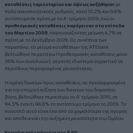
καταθέσεις ταμιευτηρίου και όψεως αυξήθηκαν
με
πολύ ικανοποιητικούς ρυθμούς, κατά 10,2% και 9,6%
αντίστοιχα σε σχέση με το Α’ τρίμηνο 2009, ενώ οι
προθεσμιακές καταθέσεις παρέμειναν στα επίπεδα
του Μαρτίου 2009
, παρουσιάζοντας μείωση 4,7% σε
σχέση με το Δεκέμβριο 2009. Ως συνέπεια των
παραπάνω, το μείγμα καταθέσεων της ATEbank
βελτιώθηκε περαιτέρω (προθεσμιακές καταθέσεις μόνο
36% των συνολικών), γεγονός ιδιαίτερα σημαντικό σε
περιόδους περιορισμένης ρευστότητας.
Η σχέση δανείων προς καταθέσεις, σε προσαρμοσμένη
για την εποχική αύξηση των δανείων του δημοσίου
βάση, βελτιώθηκε περαιτέρω το Α’ τρίμηνο 2010, σε
94,5% έναντι 96,6% το αντίστοιχο τρίμηνο το 2009. Το
ποσοστό αυτό είναι ένα από τα χαμηλότερα της αγοράς
και αποδεικνύει την αυξημένη ρευστότητα του Ομίλου
Κεφαλαιακή επάρκεια στο 8,6%