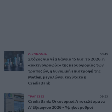
ΟΙΚΟΝΟΜΙΑ
08:45
Στόχος για νέα δάνεια 15 δισ. το 2026, η
«ακτινογραφία» της κερδοφορίας των
τραπεζών, η δυναμική επιστροφή της
Metlen, μεγαλώνει ταχύτατα η
CrediaBank
ΤΡAΠΕΖΕΣ
09:23
CrediaBank: Οικονομικά Αποτελέσματα
A’ Εξαμήνου 2026 - Υψηλοί ρυθμοί