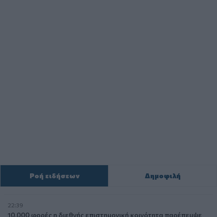
Ροή ειδήσεων
Δημοφιλή
22:39
10.000 φορές η διεθνής επιστημονική κοινότητα παρέπεμψε