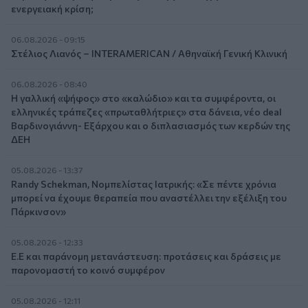
ενεργειακή κρίση;
06.08.2026 - 09:15
Στέλιος Λιανός – INTERAMERICAN / Αθηναϊκή Γενική Κλινική
06.08.2026 - 08:40
Η γαλλική «ψήφος» στο «καλώδιο» και τα συμφέροντα, οι
ελληνικές τράπεζες «πρωταθλήτριες» στα δάνεια, νέο deal
Βαρδινογιάννη- Εξάρχου και ο διπλασιασμός των κερδών της
ΔΕΗ
05.08.2026 - 13:37
Randy Schekman, Νομπελίστας Ιατρικής: «Σε πέντε χρόνια
μπορεί να έχουμε θεραπεία που αναστέλλει την εξέλιξη του
Πάρκινσον»
05.08.2026 - 12:33
Ε.Ε και παράνομη μετανάστευση: προτάσεις και δράσεις με
παρονομαστή το κοινό συμφέρον
05.08.2026 - 12:11