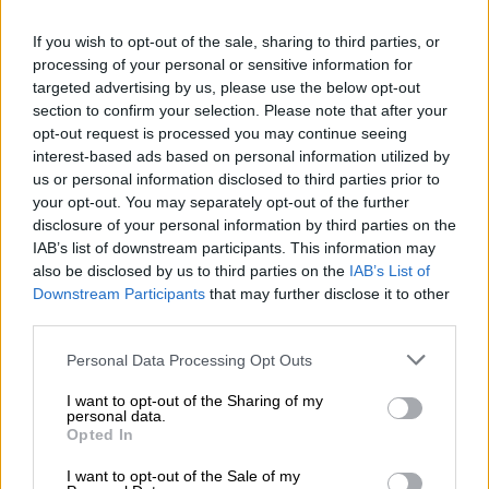
05.08.2026 - 08:51
Το εκλογικό «καμπανάκι» της Goldman Sachs, η ισχυρή
If you wish to opt-out of the sale, sharing to third parties, or
πιστωτική επέκταση των ελληνικών τραπεζών, το «πάρτι»
processing of your personal or sensitive information for
στις αγορές, οι «κρυμμένες» αξίες της ΓΕΚ ΤΕΡΝΑ
targeted advertising by us, please use the below opt-out
section to confirm your selection. Please note that after your
05.08.2026 - 08:37
opt-out request is processed you may continue seeing
Ιωάννης Μπολέτης – ΩΝΑΣΕΙΟ
interest-based ads based on personal information utilized by
us or personal information disclosed to third parties prior to
04.08.2026 - 15:33
your opt-out. You may separately opt-out of the further
ERGO Hellas: Μέτρα στήριξης για τους πληγέντες
disclosure of your personal information by third parties on the
ασφαλισμένους της από τις πυρκαγιές
IAB’s list of downstream participants. This information may
also be disclosed by us to third parties on the
IAB’s List of
04.08.2026 - 12:40
Downstream Participants
that may further disclose it to other
Τράπεζα Κύπρου: Ενισχυμένες κατά 31% οι ασφαλιστικές
third parties.
υπηρεσίες - Κέρδη €252 εκατ. (+7%) και ROTE 18.8% στο
εξάμηνο
Personal Data Processing Opt Outs
I want to opt-out of the Sharing of my
personal data.
ΠΕΡΙΣΣΟΤΕΡΑ
Opted In
I want to opt-out of the Sale of my