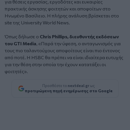
για θέσεις εργασίας, εργοδότες και ευκαιρίες
πρακτικής άσκησης φοιτητών και αποφοίτων στο
Ηνωμένο Βασίλειο. Η πλήρης ανάλυση βρίσκεται στο
site της University World News.
Όπως δήλωσε ο
Chris Phillips, διευθυντής εκδόσεων
του GTI Media
, «Παρά την ύφεση, ο ανταγωνισμός για
τους πιο ταλαντούχους αποφοίτους είναι πιο έντονος
από ποτέ. Η HSBC θα πρέπει να είναι ιδιαίτερα ευτυχής
για την θέση στην οποία την έχουν κατατάξει οι
φοιτητές».
Προσθέστε το
nextdeal.gr
ως
προτιμώμενη πηγή ενημέρωσης στο Google