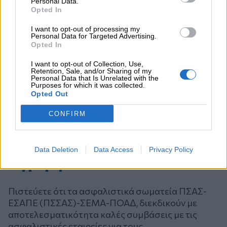
Personal Data.
Opted In
I want to opt-out of processing my
Personal Data for Targeted Advertising.
Opted In
I want to opt-out of Collection, Use,
Retention, Sale, and/or Sharing of my
Personal Data that Is Unrelated with the
Purposes for which it was collected.
Opted Out
CONFIRM
Data Deletion
Data Access
Privacy Policy
Ψηφοφορία
Πιστεύετε ότι τα ασφαλιστικά σωματεία ΠΣΑΣ-
ΕΣΑΠΕ (ΠΣΣΑΣ)-ΣΕΜΑ-ΠΟΑΔ, διεκδικούν με
αποτελεσματικότητα καλές συμβάσεις με τις
ασφαλιστικές εταιρείες για τους