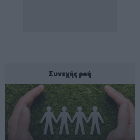
Συνεχής ροή