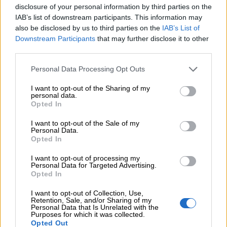
Η γαλλική «ψήφος» στο «καλώδιο» και τα συμφέροντα, οι
disclosure of your personal information by third parties on the
ελληνικές τράπεζες «πρωταθλήτριες» στα δάνεια, νέο deal
IAB’s list of downstream participants. This information may
Βαρδινογιάννη- Εξάρχου και ο διπλασιασμός των κερδών της
also be disclosed by us to third parties on the
IAB’s List of
ΔΕΗ
Downstream Participants
that may further disclose it to other
third parties.
05.08.2026 - 13:37
Randy Schekman, Νομπελίστας Ιατρικής: «Σε πέντε χρόνια
Personal Data Processing Opt Outs
μπορεί να έχουμε θεραπεία που αναστέλλει την εξέλιξη του
Πάρκινσον»
I want to opt-out of the Sharing of my
personal data.
Opted In
05.08.2026 - 12:33
Ε.Ε και παράνομη μετανάστευση: προτάσεις και δράσεις με
I want to opt-out of the Sale of my
παρονομαστή το κοινό συμφέρον
Personal Data.
Opted In
05.08.2026 - 12:11
I want to opt-out of processing my
Αντώνης Βουκλαρής - «ΕΡΡΙΚΟΣ ΝΤΥΝΑΝ»
Personal Data for Targeted Advertising.
Opted In
05.08.2026 - 11:30
I want to opt-out of Collection, Use,
Η νέα εποχή στην εκπαίδευση των ασφαλιστικών
Retention, Sale, and/or Sharing of my
διαμεσολαβητών
Personal Data that Is Unrelated with the
Purposes for which it was collected.
Opted Out