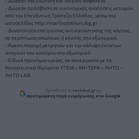
- Δωρεάν ταξιδιωτική και ιατρική ασφάλεια.
- Δωρεάν πρόσβαση σε οικονομικές αναλύσεις μετοχών
από την Επενδυτική Τράπεζα Ελλάδος, μέσω της
ιστοσελίδας http://marfinplatinum.ibg.gr
- Δυνατότητα επείγουσας αντικατάστασης της κάρτας,
σε περίπτωση απώλειας ή κλοπής στο εξωτερικό.
- Άμεση παροχή μετρητών για την κάλυψη έκτατων
αναγκών του κατόχου στο εξωτερικό.
- Ειδικά προνόμια υγείας, σε συνεργασία με τα
Νοσηλευτικά Ιδρύματα ΥΓΕΙΑ – ΜΗΤΕΡΑ – ΛΗΤΩ –
ΛΗΤΩ LAB.
Προσθέστε το
nextdeal.gr
ως
προτιμώμενη πηγή ενημέρωσης στο Google