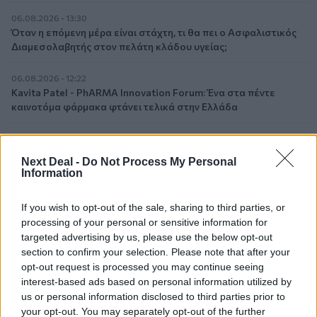
06.08.2026 - 13:30
Όταν η επόμενη μέρα είναι στάχτη, τι θα πει ο Ασφαλιστικός
Διαμεσολαβητής στον πελάτη κλάδου υγείας;
06.08.2026 - 12:22
Kavita Patel - PhARMA Innovation Forum: Ένα στα πέντε
καινοτόμα φάρμακα φτάνει τελικά στην Ελλάδα
06.08.2026 - 11:37
Μείωση ασφαλιστικών εισφορών ύψους 240 εκατ. ευρώ
Next Deal -
Do Not Process My Personal
ζητούν οι έμποροι από την Κυβέρνηση
Information
06.08.2026 - 10:45
If you wish to opt-out of the sale, sharing to third parties, or
Ευρώπη: Μπορεί η κλιματική αλλαγή να οδηγήσει σε
processing of your personal or sensitive information for
ενεργειακή κρίση;
targeted advertising by us, please use the below opt-out
section to confirm your selection. Please note that after your
06.08.2026 - 09:15
opt-out request is processed you may continue seeing
Στέλιος Λιανός – INTERAMERICAN / Αθηναϊκή Γενική Κλινική
interest-based ads based on personal information utilized by
us or personal information disclosed to third parties prior to
06.08.2026 - 08:40
your opt-out. You may separately opt-out of the further