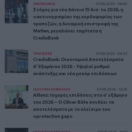
ΟΙΚΟΝΟΜΙΑ
07.08.2026 - 08:45
Στόχος για νέα δάνεια 15 δισ. το 2026, η
«ακτινογραφία» της κερδοφορίας των
τραπεζών, η δυναμική επιστροφή της
Metlen, μεγαλώνει ταχύτατα η
CrediaBank
ΤΡAΠΕΖΕΣ
07.08.2026 - 09:23
CrediaBank: Οικονομικά Αποτελέσματα
A’ Εξαμήνου 2026 - Υψηλοί ρυθμοί
ανάπτυξης και νέα ρεκόρ επιδόσεων
ΙΔΙΩΤΙΚΗ ΑΣΦAΛΙΣΗ
07.08.2026 - 12:25
Allianz: Ισχυρές επιδόσεις στο α’ εξάμηνο
του 2026 – Ο Oliver Bäte συνδέει τα
αποτελέσματα με το κλείσιμο του
«protection gap»
ΙΔΙΩΤΙΚΗ ΑΣΦAΛΙΣΗ
07.08.2026 - 11:01