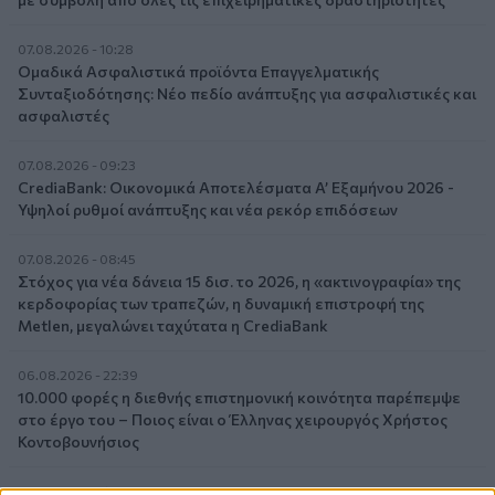
07.08.2026 - 10:28
Ομαδικά Ασφαλιστικά προϊόντα Επαγγελματικής
Συνταξιοδότησης: Νέο πεδίο ανάπτυξης για ασφαλιστικές και
ασφαλιστές
07.08.2026 - 09:23
CrediaBank: Οικονομικά Αποτελέσματα A’ Εξαμήνου 2026 -
Υψηλοί ρυθμοί ανάπτυξης και νέα ρεκόρ επιδόσεων
07.08.2026 - 08:45
Στόχος για νέα δάνεια 15 δισ. το 2026, η «ακτινογραφία» της
κερδοφορίας των τραπεζών, η δυναμική επιστροφή της
Metlen, μεγαλώνει ταχύτατα η CrediaBank
06.08.2026 - 22:39
10.000 φορές η διεθνής επιστημονική κοινότητα παρέπεμψε
στο έργο του – Ποιος είναι ο Έλληνας χειρουργός Χρήστος
Κοντοβουνήσιος
06.08.2026 - 14:55