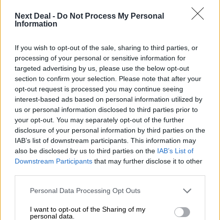
Μιχάλης Τάτσης, Insurance & Healthcare Analyst, διευθυντής
Next Deal -
Do Not Process My Personal
Επιχειρηματικής Ανάπτυξης Ομίλου HHG
Information
06.08.2026 - 13:30
If you wish to opt-out of the sale, sharing to third parties, or
Όταν η επόμενη μέρα είναι στάχτη, τι θα πει ο Ασφαλιστικός
processing of your personal or sensitive information for
Διαμεσολαβητής στον πελάτη κλάδου υγείας;
targeted advertising by us, please use the below opt-out
section to confirm your selection. Please note that after your
06.08.2026 - 12:22
opt-out request is processed you may continue seeing
Kavita Patel - PhARMA Innovation Forum: Ένα στα πέντε
interest-based ads based on personal information utilized by
καινοτόμα φάρμακα φτάνει τελικά στην Ελλάδα
us or personal information disclosed to third parties prior to
your opt-out. You may separately opt-out of the further
06.08.2026 - 11:37
disclosure of your personal information by third parties on the
Μείωση ασφαλιστικών εισφορών ύψους 240 εκατ. ευρώ
IAB’s list of downstream participants. This information may
ζητούν οι έμποροι από την Κυβέρνηση
also be disclosed by us to third parties on the
IAB’s List of
Downstream Participants
that may further disclose it to other
06.08.2026 - 10:45
third parties.
Ευρώπη: Μπορεί η κλιματική αλλαγή να οδηγήσει σε
ενεργειακή κρίση;
Personal Data Processing Opt Outs
06.08.2026 - 09:15
I want to opt-out of the Sharing of my
personal data.
Στέλιος Λιανός – INTERAMERICAN / Αθηναϊκή Γενική Κλινική