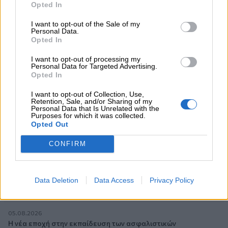
Opted In
06.08.2026 - 08:40
I want to opt-out of the Sale of my
Η γαλλική «ψήφος» στο «καλώδιο» και τα συμφέροντα, οι
Personal Data.
Opted In
ελληνικές τράπεζες «πρωταθλήτριες» στα δάνεια, νέο deal
Βαρδινογιάννη- Εξάρχου και ο διπλασιασμός των κερδών της
I want to opt-out of processing my
ΔΕΗ
Personal Data for Targeted Advertising.
Opted In
05.08.2026
Randy Schekman, Νομπελίστας Ιατρικής: «Σε πέντε χρόνια
I want to opt-out of Collection, Use,
Retention, Sale, and/or Sharing of my
μπορεί να έχουμε θεραπεία που αναστέλλει την εξέλιξη του
Personal Data that Is Unrelated with the
Πάρκινσον»
Purposes for which it was collected.
Opted Out
05.08.2026
CONFIRM
Ε.Ε και παράνομη μετανάστευση: προτάσεις και δράσεις με
παρονομαστή το κοινό συμφέρον
Data Deletion
Data Access
Privacy Policy
05.08.2026
Αντώνης Βουκλαρής - «ΕΡΡΙΚΟΣ ΝΤΥΝΑΝ»
05.08.2026
Η νέα εποχή στην εκπαίδευση των ασφαλιστικών