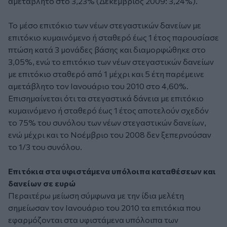
αμετάβλητο στο 3,23% (Δεκέμβριος 2009: 3,24%).
Το μέσο επιτόκιο των νέων στεγαστικών δανείων με
επιτόκιο κυμαινόμενο ή σταθερό έως 1 έτος παρουσίασε
πτώση κατά 3 μονάδες βάσης και διαμορφώθηκε στο
3,05%, ενώ το επιτόκιο των νέων στεγαστικών δανείων
με επιτόκιο σταθερό από 1 μέχρι και 5 έτη παρέμεινε
αμετάβλητο τον Ιανουάριο του 2010 στο 4,60%.
Επισημαίνεται ότι τα στεγαστικά δάνεια με επιτόκιο
κυμαινόμενο ή σταθερό έως 1 έτος αποτελούν σχεδόν
το 75% του συνόλου των νέων στεγαστικών δανείων,
ενώ μέχρι και το Νοέμβριο του 2008 δεν ξεπερνούσαν
το 1/3 του συνόλου.
Επιτόκια στα υφιστάμενα υπόλοιπα καταθέσεων και
δανείων σε ευρώ
Περαιτέρω μείωση σύμφωνα με την ίδια μελέτη
σημείωσαν τον Ιανουάριο του 2010 τα επιτόκια που
εφαρμόζονται στα υφιστάμενα υπόλοιπα των