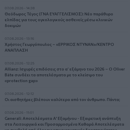
07.08.2026 - 14:38
Θεόδωρος Τέγος (ΓΝΑ ΕΥΑΓΓΕΛΙΣΜΟΣ): Νέο παράθυρο
ελπίδας για τους ογκολογικούς ασθενείς μέσω κλινικών
δοκιμών
07.08.2026 - 13:16
Χρήστος Γεωργόπουλος – «ΕΡΡΙΚΟΣ ΝΤΥΝΑΝ»/ΚΕΝΤΡΟ
ΑΝΑΠΛΑΣΗ
07.08.2026 - 12:25
Allianz: Ισχυρές επιδόσεις στο α’ εξάμηνο του 2026 – Ο Oliver
Bäte συνδέει τα αποτελέσματα με το κλείσιμο του
«protection gap»
07.08.2026 - 12:12
Οι αισθητήρες βλέπουν καλύτερα από τον άνθρωπο. Πάντα;
07.08.2026 - 11:01
Generali: Αποτελέσματα Α' Εξαμήνου - Εξαιρετική ανάπτυξη
στα Λειτουργικά και Προσαρμοσμένα Καθαρά Αποτελέσματα
με συμβολή από όλες τις επιχειρηματικές δραστηριότητες