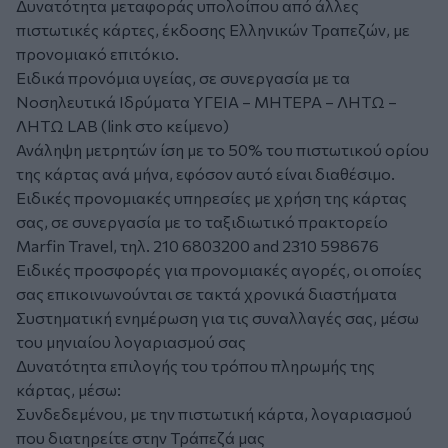
Δυνατότητα μεταφοράς υπολοίπου από άλλες
πιστωτικές κάρτες, έκδοσης Ελληνικών Τραπεζών, με
προνομιακό επιτόκιο.
Ειδικά προνόμια υγείας, σε συνεργασία με τα
Νοσηλευτικά Ιδρύματα ΥΓΕΙΑ – ΜΗΤΕΡΑ – ΛΗΤΩ –
ΛΗΤΩ LAB (link στο κείμενο)
Ανάληψη μετρητών ίση με το 50% του πιστωτικού ορίου
της κάρτας ανά μήνα, εφόσον αυτό είναι διαθέσιμο.
Ειδικές προνομιακές υπηρεσίες με χρήση της κάρτας
σας, σε συνεργασία με το ταξιδιωτικό πρακτορείο
Marfin Travel, τηλ. 210 6803200 and 2310 598676
Ειδικές προσφορές για προνομιακές αγορές, οι οποίες
σας επικοινωνούνται σε τακτά χρονικά διαστήματα
Συστηματική ενημέρωση για τις συναλλαγές σας, μέσω
του μηνιαίου λογαριασμού σας
Δυνατότητα επιλογής του τρόπου πληρωμής της
κάρτας, μέσω:
Συνδεδεμένου, με την πιστωτική κάρτα, λογαριασμού
που διατηρείτε στην Τράπεζά μας