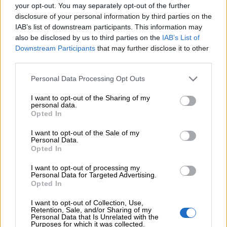
your opt-out. You may separately opt-out of the further
04.08.2026 - 11:26
disclosure of your personal information by third parties on the
Γιάννης Καντώρος – Όμιλος INTERAMERICAN
IAB’s list of downstream participants. This information may
also be disclosed by us to third parties on the
IAB’s List of
04.08.2026 - 10:14
Downstream Participants
that may further disclose it to other
Allianz-Εθνική: Το νέο τραπεζοασφαλιστικό δίδυμο και η
third parties.
εμπειρία της Τουρκίας
Personal Data Processing Opt Outs
04.08.2026 - 10:07
I want to opt-out of the Sharing of my
Δημόσια ευχαριστήρια επιστολή Γ. Περιστέρη προς Δρ.
personal data.
Γεώργιο Αποστολόπουλο, Ιδρυτή και Πρόεδρο Ομίλου
Opted In
ΙΑΤΡΙΚΟ ΑΘΗΝΩΝ
I want to opt-out of the Sale of my
Personal Data.
04.08.2026 - 09:19
Opted In
Ελληνική Ένωση Τραπεζών: Μέτρα στήριξης για τις
οικογένειες των θυμάτων και τους πυρόπληκτους
I want to opt-out of processing my
Personal Data for Targeted Advertising.
Opted In
04.08.2026 - 08:32
Ο πλούτος του 1 τρισ. και η «μαύρη» οικονομία, τα ιστορικά
I want to opt-out of Collection, Use,
ρεκόρ της Wall και του DAX, σε υψηλά 17 ετών το
Retention, Sale, and/or Sharing of my
Χρηματιστήριο Αθηνών, οι ξένοι ανανεώνουν την «ψήφο» τους
Personal Data that Is Unrelated with the
Purposes for which it was collected.
για τις τράπεζες