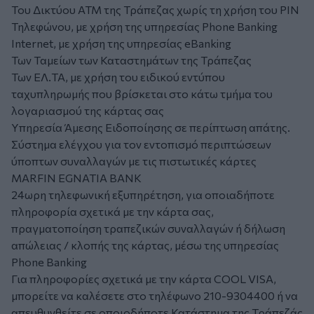
Του Δικτύου ΑΤΜ της Τράπεζας χωρίς τη χρήση του PIN
Τηλεφώνου, με χρήση της υπηρεσίας Phone Banking
Internet, με χρήση της υπηρεσίας eBanking
Των Ταμείων των Καταστημάτων της Τράπεζας
Των ΕΛ.ΤΑ, με χρήση του ειδικού εντύπου
ταχυπληρωμής που βρίσκεται στο κάτω τμήμα του
λογαριασμού της κάρτας σας
Υπηρεσία Άμεσης Ειδοποίησης σε περίπτωση απάτης.
Σύστημα ελέγχου για τον εντοπισμό περιπτώσεων
ύποπτων συναλλαγών με τις πιστωτικές κάρτες
MARFIN EGNATIA BANK
24ωρη τηλεφωνική εξυπηρέτηση, για οποιαδήποτε
πληροφορία σχετικά με την κάρτα σας,
πραγματοποίηση τραπεζικών συναλλαγών ή δήλωση
απώλειας / κλοπής της κάρτας, μέσω της υπηρεσίας
Phone Banking
Για πληροφορίες σχετικά με την κάρτα COOL VISA,
μπορείτε να καλέσετε στο τηλέφωνο 210-9304400 ή να
απευθυνθείτε σε οποιοδήποτε Κατάστημα της Τράπεζάς