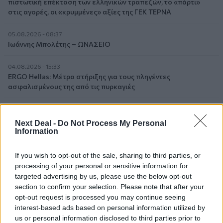
πιστωτική επέκταση των ελληνικών τραπεζών, το «πάρτι»
στις αγορές, οι «κρυμμένες» αξίες της ΓΕΚ ΤΕΡΝΑ
05.08.2026 - 08:37
Ιωάννης Μπολέτης – ΩΝΑΣΕΙΟ
04.08.2026 - 15:33
ERGO Hellas: Μέτρα στήριξης για τους πληγέντες
ασφαλισμένους της από τις πυρκαγιές
04.08.2026 - 12:40
Τράπεζα Κύπρου: Ενισχυμένες κατά 31% οι ασφαλιστικές
Next Deal -
Do Not Process My Personal
υπηρεσίες - Κέρδη €252 εκατ. (+7%) και ROTE 18.8% στο
Information
εξάμηνο
If you wish to opt-out of the sale, sharing to third parties, or
04.08.2026 - 11:49
processing of your personal or sensitive information for
Σπύρος Γεωργαράς - «ΥΓΕΙΑ» / Ερευνητικό και Θεραπευτικό
targeted advertising by us, please use the below opt-out
Ινστιτούτο ΟΦΘΑΛΜΟΣ
section to confirm your selection. Please note that after your
opt-out request is processed you may continue seeing
04.08.2026 - 11:46
interest-based ads based on personal information utilized by
10 βασικές συμβουλές για προστασία μετά από πυρκαγιά
us or personal information disclosed to third parties prior to