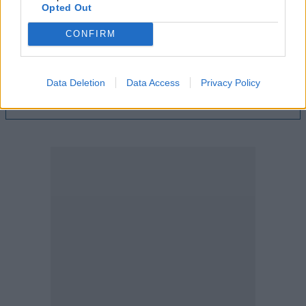
Opted Out
03.08.2026 - 16:25
CONFIRM
Η Εθνική Ασφαλιστική στο πλευρό των ασφαλισμένων της
που δοκιμάζονται από τις καταστροφικές πυρκαγιές
Data Deletion
Data Access
Privacy Policy
ΠΕΡΙΣΣΟΤΕΡΑ