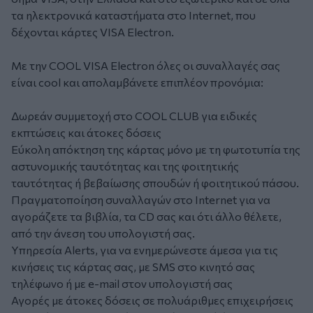
τα ηλεκτρονικά καταστήματα στο Internet, που
δέχονται κάρτες VISA Electron.
Με την COOL VISA Electron όλες οι συναλλαγές σας
είναι cool και απολαμβάνετε επιπλέον προνόμια:
Δωρεάν συμμετοχή στο COOL CLUB για ειδικές
εκπτώσεις και άτοκες δόσεις
Εύκολη απόκτηση της κάρτας μόνο με τη φωτοτυπία της
αστυνομικής ταυτότητας και της φοιτητικής
ταυτότητας ή βεβαίωσης σπουδών ή φοιτητικού πάσου.
Πραγματοποίηση συναλλαγών στο Internet για να
αγοράζετε τα βιβλία, τα CD σας και ότι άλλο θέλετε,
από την άνεση του υπολογιστή σας.
Υπηρεσία Alerts, για να ενημερώνεστε άμεσα για τις
κινήσεις τις κάρτας σας, με SMS στο κινητό σας
τηλέφωνο ή με e-mail στον υπολογιστή σας
Αγορές με άτοκες δόσεις σε πολυάριθμες επιχειρήσεις