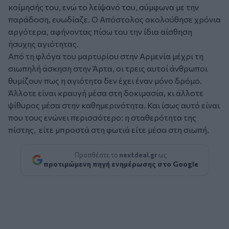
κοίμησής του, ενώ το λείψανό του, σύμφωνα με την
παράδοση, ευωδίαζε. Ο Απόστολος ακολούθησε χρόνια
αργότερα, αφήνοντας πίσω του την ίδια αίσθηση
ήσυχης αγιότητας.
Από τη φλόγα του μαρτυρίου στην Αρμενία μέχρι τη
σιωπηλή άσκηση στην Άρτα, οι τρεις αυτοί άνθρωποι
θυμίζουν πως η αγιότητα δεν έχει έναν μόνο δρόμο.
Άλλοτε είναι κραυγή μέσα στη δοκιμασία, κι άλλοτε
ψίθυρος μέσα στην καθημερινότητα. Και ίσως αυτό είναι
που τους ενώνει περισσότερο: η σταθερότητα της
πίστης, είτε μπροστά στη φωτιά είτε μέσα στη σιωπή.
Προσθέστε το
nextdeal.gr
ως
προτιμώμενη πηγή ενημέρωσης στο Google