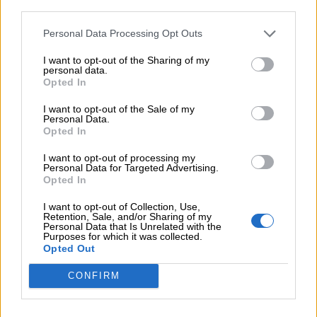
third parties.
ΙΑΤΡΙΚΟ ΑΘΗΝΩΝ
Personal Data Processing Opt Outs
04.08.2026 - 09:19
Ελληνική Ένωση Τραπεζών: Μέτρα στήριξης για τις
I want to opt-out of the Sharing of my
personal data.
οικογένειες των θυμάτων και τους πυρόπληκτους
Opted In
04.08.2026 - 08:32
I want to opt-out of the Sale of my
Personal Data.
Ο πλούτος του 1 τρισ. και η «μαύρη» οικονομία, τα ιστορικά
Opted In
ρεκόρ της Wall και του DAX, σε υψηλά 17 ετών το
Χρηματιστήριο Αθηνών, οι ξένοι ανανεώνουν την «ψήφο» τους
I want to opt-out of processing my
για τις τράπεζες
Personal Data for Targeted Advertising.
Opted In
03.08.2026 - 16:25
I want to opt-out of Collection, Use,
Η Εθνική Ασφαλιστική στο πλευρό των ασφαλισμένων της
Retention, Sale, and/or Sharing of my
που δοκιμάζονται από τις καταστροφικές πυρκαγιές
Personal Data that Is Unrelated with the
Purposes for which it was collected.
Opted Out
ΠΕΡΙΣΣΟΤΕΡΑ
CONFIRM