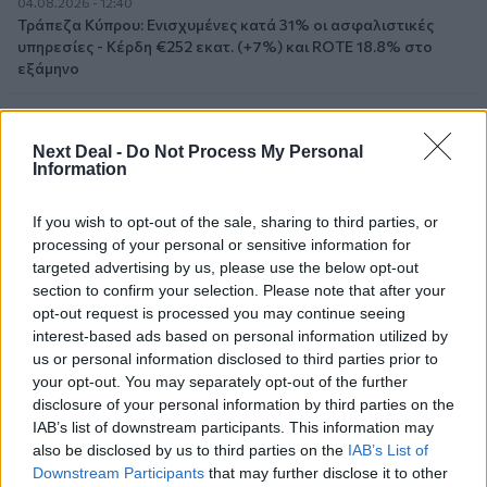
04.08.2026 - 12:40
Τράπεζα Κύπρου: Ενισχυμένες κατά 31% οι ασφαλιστικές
υπηρεσίες - Κέρδη €252 εκατ. (+7%) και ROTE 18.8% στο
εξάμηνο
04.08.2026 - 11:49
Σπύρος Γεωργαράς - «ΥΓΕΙΑ» / Ερευνητικό και Θεραπευτικό
Next Deal -
Do Not Process My Personal
Ινστιτούτο ΟΦΘΑΛΜΟΣ
Information
04.08.2026 - 11:46
If you wish to opt-out of the sale, sharing to third parties, or
10 βασικές συμβουλές για προστασία μετά από πυρκαγιά
processing of your personal or sensitive information for
targeted advertising by us, please use the below opt-out
04.08.2026 - 11:26
section to confirm your selection. Please note that after your
Γιάννης Καντώρος – Όμιλος INTERAMERICAN
opt-out request is processed you may continue seeing
interest-based ads based on personal information utilized by
04.08.2026 - 10:14
us or personal information disclosed to third parties prior to
Allianz-Εθνική: Το νέο τραπεζοασφαλιστικό δίδυμο και η
your opt-out. You may separately opt-out of the further
εμπειρία της Τουρκίας
disclosure of your personal information by third parties on the
IAB’s list of downstream participants. This information may
04.08.2026 - 10:07
also be disclosed by us to third parties on the
IAB’s List of
Δημόσια ευχαριστήρια επιστολή Γ. Περιστέρη προς Δρ.
Downstream Participants
that may further disclose it to other
Γεώργιο Αποστολόπουλο, Ιδρυτή και Πρόεδρο Ομίλου