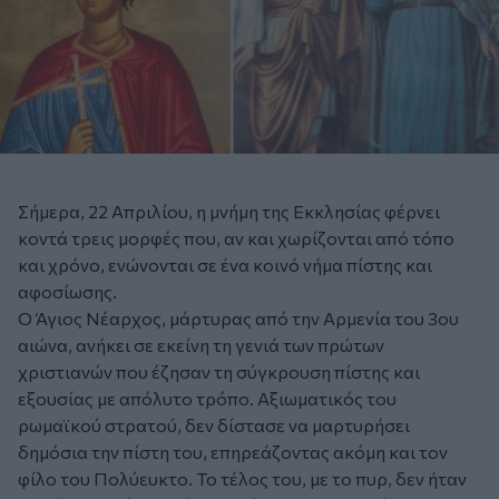
Σήμερα, 22 Απριλίου, η μνήμη της Εκκλησίας φέρνει
κοντά τρεις μορφές που, αν και χωρίζονται από τόπο
και χρόνο, ενώνονται σε ένα κοινό νήμα πίστης και
αφοσίωσης.
Ο Άγιος Νέαρχος, μάρτυρας από την Αρμενία του 3ου
αιώνα, ανήκει σε εκείνη τη γενιά των πρώτων
χριστιανών που έζησαν τη σύγκρουση πίστης και
εξουσίας με απόλυτο τρόπο. Αξιωματικός του
ρωμαϊκού στρατού, δεν δίστασε να μαρτυρήσει
δημόσια την πίστη του, επηρεάζοντας ακόμη και τον
φίλο του Πολύευκτο. Το τέλος του, με το πυρ, δεν ήταν