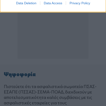
Data Deletion
Data Access
Privacy Policy
Ψηφοφορία
Πιστεύετε ότι τα ασφαλιστικά σωματεία ΠΣΑΣ-
ΕΣΑΠΕ (ΠΣΣΑΣ)-ΣΕΜΑ-ΠΟΑΔ, διεκδικούν με
αποτελεσματικότητα καλές συμβάσεις με τις
ασφαλιστικές εταιρείες για τους