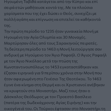
Ηγουμένη Ταβιθά κατάγεται από την Κύπρο και επί
σειρά ετών μαθήτευσε κοντά της. Με τα πλούσια
χαρίσματα που της έχει δώσει ο Θεός, συνεχίζει με
πολλή αγάπη και επίγνωση να επιτελεί τα καθήκοντά
της.
Την πρώτη περίοδο το 1235 ήταν γυναικεία Μονή με
Ηγουμένη την Αγία Ολυμπία και 30 Μοναχές.
Μαρτύρησαν όλες από τους Σαρακηνούς πειρατές.
Τη δεύτερη περίοδο το 1463 η Μονή λειτούργησε σαν
ανδρική με Ηγούμενο τον Άγιο Ραφαήλ. Ο Άγιος Ραφαήλ
με τον Άγιο Νικόλαο μετά την πτώση της
Κωνσταντινουπόλεως το 1453 εγκαταστάθηκαν και
έζησαν ειρηνικά για 9 περίπου χρόνια στην Μονή που
ήταν αφιερωμένη στο Γενέσιο Της Θεοτόκου. Το 1463
έγινε ένα κίνημα στη Θερμή και οι Χριστιανοί ανέβηκαν
να κρυφτούν στο Μοναστήρι. Μαζί τους ήταν ο
Δάσκαλος Θεόδωρος με τον Προεστό Βασίλειο
(πατέρα της δωδεκάχρονης Αγίας Ειρήνης) και την
οικογένειά του. Οι Τούρκοι έφτασαν στο Μοναστήρι τη