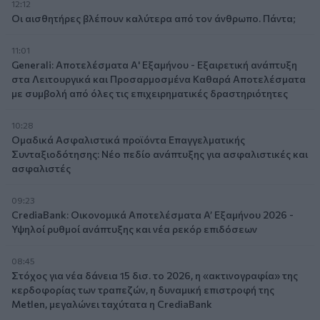
12:12
Οι αισθητήρες βλέπουν καλύτερα από τον άνθρωπο. Πάντα;
11:01
Generali: Αποτελέσματα Α' Εξαμήνου - Εξαιρετική ανάπτυξη
στα Λειτουργικά και Προσαρμοσμένα Καθαρά Αποτελέσματα
με συμβολή από όλες τις επιχειρηματικές δραστηριότητες
10:28
Ομαδικά Ασφαλιστικά προϊόντα Επαγγελματικής
Συνταξιοδότησης: Νέο πεδίο ανάπτυξης για ασφαλιστικές και
ασφαλιστές
09:23
CrediaBank: Οικονομικά Αποτελέσματα A’ Εξαμήνου 2026 -
Υψηλοί ρυθμοί ανάπτυξης και νέα ρεκόρ επιδόσεων
08:45
Στόχος για νέα δάνεια 15 δισ. το 2026, η «ακτινογραφία» της
κερδοφορίας των τραπεζών, η δυναμική επιστροφή της
Metlen, μεγαλώνει ταχύτατα η CrediaBank