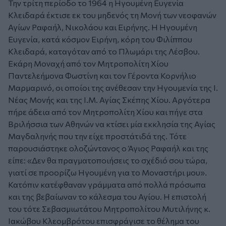
Την τρίτη περίοδο το 1964 η Ηγουμένη Ευγενία
Κλειδαρά έκτισε εκ του μηδενός τη Μονή των νεοφανών
Αγίων Ραφαήλ, Νικολάου και Ειρήνης. Η Ηγουμένη
Ευγενία, κατά κόσμον Ειρήνη, κόρη του Φιλίππου
Κλειδαρά, καταγόταν από το Πλωμάρι της Λέσβου.
Εκάρη Μοναχή από τον Μητροπολίτη Χίου
Παντελεήμονα Φωστίνη και τον Γέροντα Κορνήλιο
Μαρμαρινό, οι οποίοι της ανέθεσαν την Ηγουμενία της Ι.
Νέας Μονής και της Ι.Μ. Αγίας Σκέπης Χίου. Αργότερα
πήρε άδεια από τον Μητροπολίτη Χίου και πήγε στα
Βριλήσσια των Αθηνών να κτίσει μία εκκλησία της Αγίας
Μαγδαληνής που την είχε προστάτιδά της. Τότε
παρουσιάστηκε ολοζώντανος ο Άγιος Ραφαήλ και της
είπε: «Δεν θα πραγματοποιήσεις το σχέδιό σου τώρα,
γιατί σε προορίζω Ηγουμένη για το Μοναστήρι μου».
Κατόπιν κατέφθαναν γράμματα από πολλά πρόσωπα
και της βεβαίωναν το κάλεσμα του Αγίου. Η επιστολή
του τότε Σεβασμιωτάτου Μητροπολίτου Μυτιλήνης κ.
Ιακώβου Κλεομβρότου επισφράγισε το θέλημα του