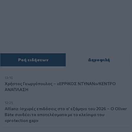
Ροή ειδήσεων
Δημοφιλή
13:16
Χρήστος Γεωργόπουλος – «ΕΡΡΙΚΟΣ ΝΤΥΝΑΝ»/ΚΕΝΤΡΟ
ΑΝΑΠΛΑΣΗ
12:25
Allianz: Ισχυρές επιδόσεις στο α’ εξάμηνο του 2026 – Ο Oliver
Bäte συνδέει τα αποτελέσματα με το κλείσιμο του
«protection gap»