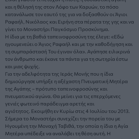
και η θέλησή της στον Λόφο των Καρυών, το πόσο
κατανάλωσε τον εαυτό της για να δοξασθούν οι Άγιοι
Ραφαήλ, Νικόλαος και Ειρήνη στα πέρατα της γης και να
γίνει το Μοναστήρι Παγκόσμιο Προσκύνημα.
Η ίδια με τη βαθιά ταπεινοφροσύνη της έλεγε: «Εδώ
ηγουμενεύει ο Άγιος Ραφαήλ και με την καθοδήγηση και
τη συμπαράστασή Του έγιναν όλα». Αγάπησε ειλικρινά
τον άνθρωπο και έκανε τα πάντα για τη σωτηρία έστω
και μιας ψυχής.
Για την αδελφότητα της Ιεράς Μονής που η ίδια
δημιούργησε υπήρξε η αξέχαστη Πνευματική Μητέρα
της Αγάπης – πρότυπο ταπεινοφροσύνης και
πνευματικού αγώνα. Θα μείνει για τις επερχόμενες
γενιές φωτεινό παράδειγμα αρετής και
αγιότητος. Εκοιμήθη εν Κυρίω στις 4 Ιουλίου του 2013.
Σήμερα το Μοναστήρι συνεχίζει την πορεία του με
Ηγουμένη την Μοναχή Ταβιθά, την οποία η ίδια η Αγία
Μητέρα υπέδειξε να αναλάβει τη θέση αυτή. Η