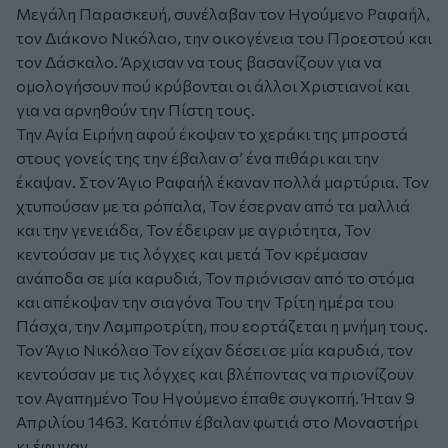
Μεγάλη Παρασκευή, συνέλαβαν τον Ηγούμενο Ραφαήλ,
τον Διάκονο Νικόλαο, την οικογένεια του Προεστού και
τον Δάσκαλο. Άρχισαν να τους βασανίζουν για να
ομολογήσουν πού κρύβονται οι άλλοι Χριστιανοί και
για να αρνηθούν την Πίστη τους.
Την Αγία Ειρήνη αφού έκοψαν το χεράκι της μπροστά
στους γονείς της την έβαλαν σ’ ένα πιθάρι και την
έκαψαν. Στον Άγιο Ραφαήλ έκαναν πολλά μαρτύρια. Τον
χτυπούσαν με τα ρόπαλα, Τον έσερναν από τα μαλλιά
και την γενειάδα, Τον έδειραν με αγριότητα, Τον
κεντούσαν με τις λόγχες και μετά Τον κρέμασαν
ανάποδα σε μία καρυδιά, Τον πριόνισαν από το στόμα
και απέκοψαν την σιαγόνα Του την Τρίτη ημέρα του
Πάσχα, την Λαμπροτρίτη, που εορτάζεται η μνήμη τους.
Τον Άγιο Νικόλαο Τον είχαν δέσει σε μία καρυδιά, τον
κεντούσαν με τις λόγχες και βλέποντας να πριονίζουν
τον Αγαπημένο Του Ηγούμενο έπαθε συγκοπή. Ήταν 9
Απριλίου 1463. Κατόπιν έβαλαν φωτιά στο Μοναστήρι
κι έφυγαν.