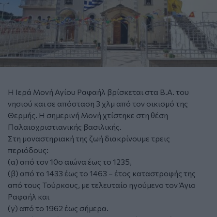
Η Ιερά Μονή Αγίου Ραφαήλ βρίσκεται στα Β.Α. του
νησιού και σε απόσταση 3 χλμ από τον οικισμό της
Θερμής. Η σημερινή Μονή χτίστηκε στη θέση
Παλαιοχριστιανικής βασιλικής.
Στη μοναστηριακή της ζωή διακρίνουμε τρεις
περιόδους:
(α) από τον 10ο αιώνα έως το 1235,
(β) από το 1433 έως το 1463 – έτος καταστροφής της
από τους Τούρκους, με τελευταίο ηγούμενο τον Άγιο
Ραφαήλ και
(γ) από το 1962 έως σήμερα.