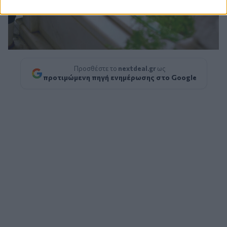
Προσθέστε το
nextdeal.gr
ως
προτιμώμενη πηγή ενημέρωσης στο Google