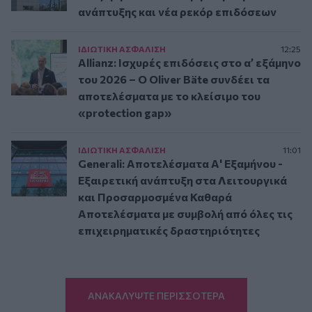
ανάπτυξης και νέα ρεκόρ επιδόσεων
ΙΔΙΩΤΙΚΗ ΑΣΦAΛΙΣΗ
12:25
Allianz: Ισχυρές επιδόσεις στο α’ εξάμηνο
του 2026 – Ο Oliver Bäte συνδέει τα
αποτελέσματα με το κλείσιμο του
«protection gap»
ΙΔΙΩΤΙΚΗ ΑΣΦAΛΙΣΗ
11:01
Generali: Αποτελέσματα Α' Εξαμήνου -
Εξαιρετική ανάπτυξη στα Λειτουργικά
και Προσαρμοσμένα Καθαρά
Αποτελέσματα με συμβολή από όλες τις
επιχειρηματικές δραστηριότητες
ΑΝΑΚΑΛΥΨΤΕ ΠΕΡΙΣΣΟΤΕΡΑ