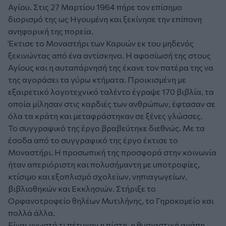
Αγίου. Στις 27 Μαρτίου 1964 πήρε τον επίσημο
διορισμό της ως Ηγουμένη και ξεκίνησε την επίπονη
ανηφορική της πορεία.
Έκτισε το Μοναστήρι των Καρυών εκ του μηδενός
ξεκινώντας από ένα αντίσκηνο. Η αφοσίωσή της στους
Αγίους και η αυταπάρνησή της έκανε τον πατέρα της να
της αγοράσει τα γύρω κτήματα. Προικισμένη με
εξαιρετικό λογοτεχνικό ταλέντο έγραψε 170 βιβλία, τα
οποία μίλησαν στις καρδιές των ανθρώπων, έφτασαν σε
όλα τα κράτη και μεταφράστηκαν σε ξένες γλώσσες.
Το συγγραφικό της έργο βραβεύτηκε διεθνώς. Με τα
έσοδα από το συγγραφικό της έργο έκτισε το
Μοναστήρι. Η προσωπική της προσφορά στην κοινωνία
ήταν απεριόριστη και πολυσήμαντη με υποτροφίες,
κτίσιμο και εξοπλισμό σχολείων, νηπιαγωγείων,
βιβλιοθηκών και Εκκλησιών. Στήριξε το
Ορφανοτροφείο θηλέων Μυτιλήνης, το Γηροκομείο και
πολλά άλλα.
Είναι γνωστό τι πέτυχαν η πίστη, η θυσιαστική αγάπη