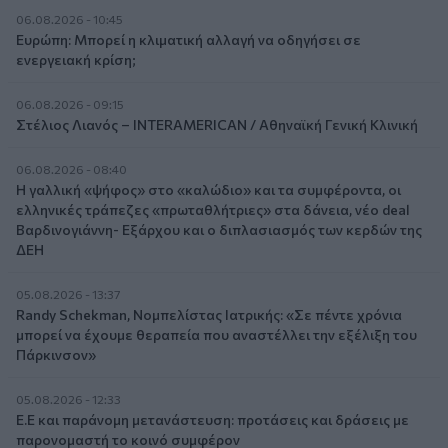
06.08.2026 - 10:45
Ευρώπη: Μπορεί η κλιματική αλλαγή να οδηγήσει σε
ενεργειακή κρίση;
06.08.2026 - 09:15
Στέλιος Λιανός – INTERAMERICAN / Αθηναϊκή Γενική Κλινική
06.08.2026 - 08:40
Η γαλλική «ψήφος» στο «καλώδιο» και τα συμφέροντα, οι
ελληνικές τράπεζες «πρωταθλήτριες» στα δάνεια, νέο deal
Βαρδινογιάννη- Εξάρχου και ο διπλασιασμός των κερδών της
ΔΕΗ
05.08.2026 - 13:37
Randy Schekman, Νομπελίστας Ιατρικής: «Σε πέντε χρόνια
μπορεί να έχουμε θεραπεία που αναστέλλει την εξέλιξη του
Πάρκινσον»
05.08.2026 - 12:33
Ε.Ε και παράνομη μετανάστευση: προτάσεις και δράσεις με
παρονομαστή το κοινό συμφέρον