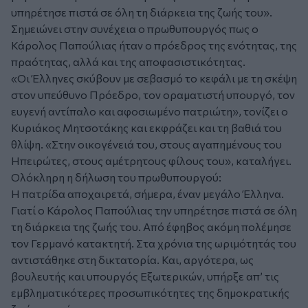
υπηρέτησε πιστά σε όλη τη διάρκεια της ζωής του».
Σημειώνει στην συνέχεια ο πρωθυπουργός πως ο
Κάρολος Παπούλιας ήταν ο πρόεδρος της ενότητας, της
πραότητας, αλλά και της αποφασιστικότητας.
«Οι Έλληνες σκύβουν με σεβασμό το κεφάλι με τη σκέψη
στον υπεύθυνο Πρόεδρο, τον οραματιστή υπουργό, τον
ευγενή αντίπαλο και αφοσιωμένο πατριώτη», τονίζει ο
Κυριάκος Μητσοτάκης και εκφράζει και τη βαθιά του
θλίψη. «Στην οικογένειά του, στους αγαπημένους του
Ηπειρώτες, στους αμέτρητους φίλους του», καταλήγει.
Ολόκληρη η δήλωση του πρωθυπουργού:
Η πατρίδα αποχαιρετά, σήμερα, έναν μεγάλο Έλληνα.
Γιατί ο Κάρολος Παπούλιας την υπηρέτησε πιστά σε όλη
τη διάρκεια της ζωής του. Από έφηβος ακόμη πολέμησε
τον Γερμανό κατακτητή. Στα χρόνια της ωριμότητάς του
αντιστάθηκε στη δικτατορία. Και, αργότερα, ως
βουλευτής και υπουργός Εξωτερικών, υπήρξε απ’ τις
εμβληματικότερες προσωπικότητες της δημοκρατικής