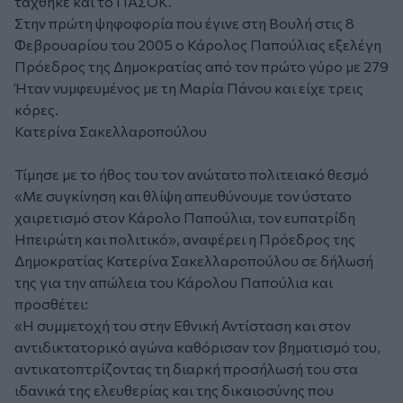
τάχθηκε και το ΠΑΣΟΚ.
Στην πρώτη ψηφοφορία που έγινε στη Βουλή στις 8
Φεβρουαρίου του 2005 ο Κάρολος Παπούλιας εξελέγη
Πρόεδρος της Δημοκρατίας από τον πρώτο γύρο με 279
Ήταν νυμφευμένος με τη Μαρία Πάνου και είχε τρεις
κόρες.
Κατερίνα Σακελλαροπούλου
Τίμησε με το ήθος του τον ανώτατο πολιτειακό θεσμό
«Με συγκίνηση και θλίψη απευθύνουμε τον ύστατο
χαιρετισμό στον Κάρολο Παπούλια, τον ευπατρίδη
Ηπειρώτη και πολιτικό», αναφέρει η Πρόεδρος της
Δημοκρατίας Κατερίνα Σακελλαροπούλου σε δήλωσή
της για την απώλεια του Κάρολου Παπούλια και
προσθέτει:
«Η συμμετοχή του στην Εθνική Αντίσταση και στον
αντιδικτατορικό αγώνα καθόρισαν τον βηματισμό του,
αντικατοπτρίζοντας τη διαρκή προσήλωσή του στα
ιδανικά της ελευθερίας και της δικαιοσύνης που