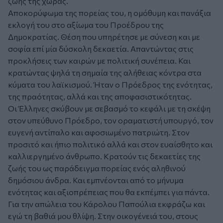
ζωής της χώρας.
Αποκορύφωμα της πορείας του, η ομόθυμη και πανάξια
εκλογή του στο αξίωμα του Προέδρου της
Δημοκρατίας. Θέση που υπηρέτησε με σύνεση και με
σοφία επί μία δύσκολη δεκαετία. Απαντώντας στις
προκλήσεις των καιρών με πολιτική συνέπεια. Και
κρατώντας ψηλά τη σημαία της αλήθειας κόντρα στα
κύματα του λαϊκισμού. Ήταν ο Πρόεδρος της ενότητας,
της πραότητας, αλλά και της αποφασιστικότητας.
Οι Έλληνες σκύβουν με σεβασμό το κεφάλι με τη σκέψη
στον υπεύθυνο Πρόεδρο, τον οραματιστή υπουργό, τον
ευγενή αντίπαλο και αφοσιωμένο πατριώτη. Στον
προσιτό και ήπιο πολιτικό αλλά και στον ευαίσθητο και
καλλιεργημένο άνθρωπο. Κρατούν τις δεκαετίες της
ζωής του ως παράδειγμα πορείας ενός αληθινού
δημόσιου άνδρα. Και εμπνέονται από το μήνυμα
ενότητας και αξιοπρέπειας που θα εκπέμπει για πάντα.
Για την απώλεια του Κάρολου Παπούλια εκφράζω και
εγώ τη βαθιά μου θλίψη. Στην οικογένειά του, στους