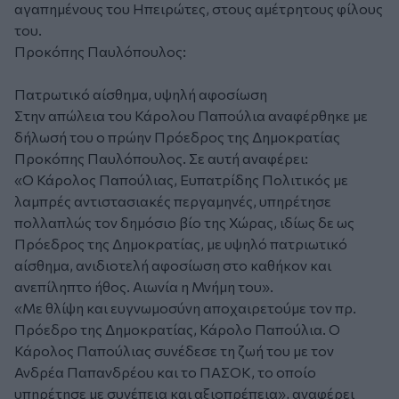
αγαπημένους του Ηπειρώτες, στους αμέτρητους φίλους
του.
Προκόπης Παυλόπουλος:
Πατρωτικό αίσθημα, υψηλή αφοσίωση
Στην απώλεια του Κάρολου Παπούλια αναφέρθηκε με
δήλωσή του ο πρώην Πρόεδρος της Δημοκρατίας
Προκόπης Παυλόπουλος. Σε αυτή αναφέρει:
«Ο Κάρολος Παπούλιας, Ευπατρίδης Πολιτικός με
λαμπρές αντιστασιακές περγαμηνές, υπηρέτησε
πολλαπλώς τον δημόσιο βίο της Χώρας, ιδίως δε ως
Πρόεδρος της Δημοκρατίας, με υψηλό πατριωτικό
αίσθημα, ανιδιοτελή αφοσίωση στο καθήκον και
ανεπίληπτο ήθος. Αιωνία η Μνήμη του».
«Με θλίψη και ευγνωμοσύνη αποχαιρετούμε τον πρ.
Πρόεδρο της Δημοκρατίας, Κάρολο Παπούλια. Ο
Κάρολος Παπούλιας συνέδεσε τη ζωή του με τον
Ανδρέα Παπανδρέου και το ΠΑΣΟΚ, το οποίο
υπηρέτησε με συνέπεια και αξιοπρέπεια», αναφέρει