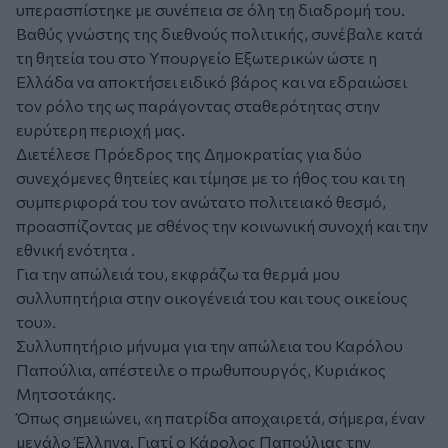
υπερασπίστηκε με συνέπεια σε όλη τη διαδρομή του.
Βαθύς γνώστης της διεθνούς πολιτικής, συνέβαλε κατά
τη θητεία του στο Υπουργείο Εξωτερικών ώστε η
Ελλάδα να αποκτήσει ειδικό βάρος και να εδραιώσει
τον ρόλο της ως παράγοντας σταθερότητας στην
ευρύτερη περιοχή μας.
Διετέλεσε Πρόεδρος της Δημοκρατίας για δύο
συνεχόμενες θητείες και τίμησε με το ήθος του και τη
συμπεριφορά του τον ανώτατο πολιτειακό θεσμό,
προασπίζοντας με σθένος την κοινωνική συνοχή και την
εθνική ενότητα .
Για την απώλειά του, εκφράζω τα θερμά μου
συλλυπητήρια στην οικογένειά του και τους οικείους
του».
Συλλυπητήριο μήνυμα για την απώλεια του Καρόλου
Παπούλια, απέστειλε ο πρωθυπουργός, Κυριάκος
Μητσοτάκης.
Όπως σημειώνει, «η πατρίδα αποχαιρετά, σήμερα, έναν
μεγάλο Έλληνα. Γιατί ο Κάρολος Παπούλιας την