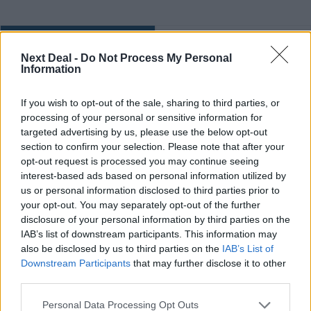
Ροή ειδήσεων
Δημοφιλή
Next Deal -
Do Not Process My Personal
Information
10:40
Η Revolut αποκτά πλήρη τραπεζική άδεια στη Γαλλία
If you wish to opt-out of the sale, sharing to third parties, or
processing of your personal or sensitive information for
10:18
targeted advertising by us, please use the below opt-out
Χρυσόστομος Κ. Μαλτέζος (ΚΑΤ): Πώς να αποφύγουν τα
section to confirm your selection. Please note that after your
προβλήματα το καλοκαίρι όσοι πάσχουν από αγγειακές
opt-out request is processed you may continue seeing
παθήσεις
interest-based ads based on personal information utilized by
us or personal information disclosed to third parties prior to
09:27
your opt-out. You may separately opt-out of the further
Ο «χάρτης» των πληρωμών από e-ΕΦΚΑ και ΔΥΠΑ για την
disclosure of your personal information by third parties on the
περίοδο 10 έως 14 Αυγούστου
IAB’s list of downstream participants. This information may
also be disclosed by us to third parties on the
IAB’s List of
08:38
Downstream Participants
that may further disclose it to other
Σενάρια για εξαγορές ελληνικών τραπεζών, το πολιτικό ρίσκο
third parties.
θα επανέλθει στην αγορά, τα τρία «καμπανάκια» για τις
αγορές, δυναμική διεθνής επέκταση της ΔΕΗ
Personal Data Processing Opt Outs