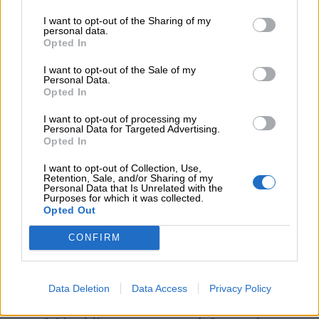
I want to opt-out of the Sharing of my
07.08.2026 - 14:38
personal data.
Θεόδωρος Τέγος (ΓΝΑ ΕΥΑΓΓΕΛΙΣΜΟΣ): Νέο παράθυρο
Opted In
ελπίδας για τους ογκολογικούς ασθενείς μέσω κλινικών
δοκιμών
I want to opt-out of the Sale of my
Personal Data.
Opted In
07.08.2026 - 13:16
Χρήστος Γεωργόπουλος – «ΕΡΡΙΚΟΣ ΝΤΥΝΑΝ»/ΚΕΝΤΡΟ
I want to opt-out of processing my
ΑΝΑΠΛΑΣΗ
Personal Data for Targeted Advertising.
Opted In
07.08.2026 - 12:25
I want to opt-out of Collection, Use,
Allianz: Ισχυρές επιδόσεις στο α’ εξάμηνο του 2026 – Ο Oliver
Retention, Sale, and/or Sharing of my
Bäte συνδέει τα αποτελέσματα με το κλείσιμο του
Personal Data that Is Unrelated with the
Purposes for which it was collected.
«protection gap»
Opted Out
07.08.2026 - 12:12
CONFIRM
Οι αισθητήρες βλέπουν καλύτερα από τον άνθρωπο. Πάντα;
07.08.2026 - 11:01
Data Deletion
Data Access
Privacy Policy
Generali: Αποτελέσματα Α' Εξαμήνου - Εξαιρετική ανάπτυξη
στα Λειτουργικά και Προσαρμοσμένα Καθαρά Αποτελέσματα