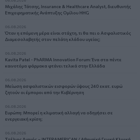
06.08.2026
Μιχάλης Τάτσης, Insurance & Healthcare Analyst, διευθυντής
Επιχειρηματικής Ανάπτυξης Ομίλου HHG
06.08.2026
Όταν η επόμενη μέρα είναι στάχτη, τι θα πει ο Ασφαλιστικός
Διαμεσολαβητής στον πελάτη κλάδου υγείας;
06.08.2026
Kavita Patel - PhARMA Innovation Forum: Ένα στα πέντε
καινοτόμα φάρμακα φτάνει τελικά στην Ελλάδα
06.08.2026
Μείωση ασφαλιστικών εισφορών ύψους 240 εκατ. ευρώ
ζητούν οι έμποροι από την Κυβέρνηση
06.08.2026
Ευρώπη: Μπορεί η κλιματική αλλαγή να οδηγήσει σε
ενεργειακή κρίση;
06.08.2026
Στέλιος Λιανός – INTERAMERICAN / Αθηναϊκή Γενική Κλινική