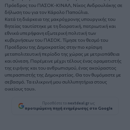
Πρόεδρος του ΠΑΣΟΚ-ΚΙΝΑΛ, Νίκος Ανδρουλάκης σε
δήλωση του για τον Κάρολο Παπούλια.
Κατά τη διάρκεια της μακρόχρονης υπουργικής του
θητείας ταυτίστηκε με τη διορατική, πατριωτική και
εθνικά υπερήφανη εξωτερική πολιτική των
κυβερνήσεων του ΠΑΣΟΚ. Τίμησε τον θεσμό του
Προέδρου της Δημοκρατίας στην πιο κρίσιμη
μεταπολιτευτική περίοδο της χώρας με μετριοπάθεια
και σύνεση. Παρέμεινε μέχρι τέλους ένας οραματιστής
της ειρήνης και του ανθρωπισμού, ένας ακούραστος
υπερασπιστής της Δημοκρατίας. Θα τον θυμόμαστε με
σεβασμό. Τα ειλικρινή μου συλλυπητήρια στους
οικείους του».
Προσθέστε το
nextdeal.gr
ως
προτιμώμενη πηγή ενημέρωσης στο Google