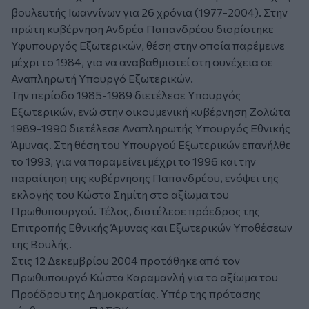
βουλευτής Ιωαννίνων για 26 χρόνια (1977-2004). Στην
πρώτη κυβέρνηση Ανδρέα Παπανδρέου διορίστηκε
Υφυπουργός Εξωτερικών, θέση στην οποία παρέμεινε
μέχρι το 1984, για να αναβαθμιστεί στη συνέχεια σε
Αναπληρωτή Υπουργό Εξωτερικών.
Την περίοδο 1985-1989 διετέλεσε Υπουργός
Εξωτερικών, ενώ στην οικουμενική κυβέρνηση Ζολώτα
1989-1990 διετέλεσε Αναπληρωτής Υπουργός Εθνικής
Άμυνας. Στη θέση του Υπουργού Εξωτερικών επανήλθε
το 1993, για να παραμείνει μέχρι το 1996 και την
παραίτηση της κυβέρνησης Παπανδρέου, ενόψει της
εκλογής του Κώστα Σημίτη στο αξίωμα του
Πρωθυπουργού. Τέλος, διατέλεσε πρόεδρος της
Επιτροπής Εθνικής Άμυνας και Εξωτερικών Υποθέσεων
της Βουλής.
Στις 12 Δεκεμβρίου 2004 προτάθηκε από τον
Πρωθυπουργό Κώστα Καραμανλή για το αξίωμα του
Προέδρου της Δημοκρατίας. Υπέρ της πρότασης