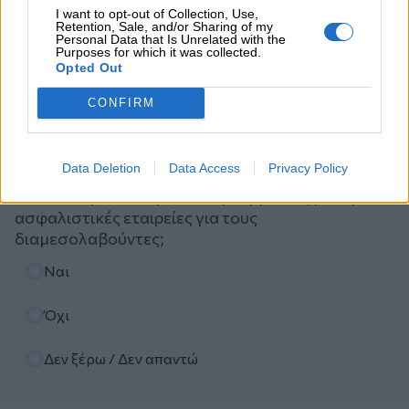
I want to opt-out of Collection, Use,
Retention, Sale, and/or Sharing of my
Personal Data that Is Unrelated with the
Purposes for which it was collected.
Opted Out
Ψηφοφορία
CONFIRM
Πιστεύετε ότι τα ασφαλιστικά σωματεία ΠΣΑΣ-
Data Deletion
Data Access
Privacy Policy
ΕΣΑΠΕ (ΠΣΣΑΣ)-ΣΕΜΑ-ΠΟΑΔ, διεκδικούν με
αποτελεσματικότητα καλές συμβάσεις με τις
ασφαλιστικές εταιρείες για τους
διαμεσολαβούντες;
Επιλογές
Ναι
Όχι
Δεν ξέρω / Δεν απαντώ