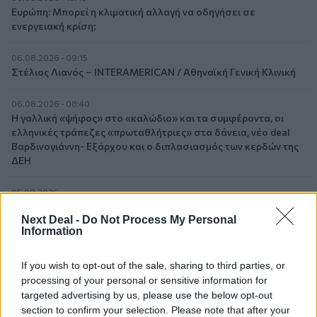
Ευρώπη: Μπορεί η κλιματική αλλαγή να οδηγήσει σε
ενεργειακή κρίση;
06.08.2026 - 09:15
Στέλιος Λιανός – INTERAMERICAN / Αθηναϊκή Γενική Κλινική
06.08.2026 - 08:40
Η γαλλική «ψήφος» στο «καλώδιο» και τα συμφέροντα, οι
ελληνικές τράπεζες «πρωταθλήτριες» στα δάνεια, νέο deal
Βαρδινογιάννη- Εξάρχου και ο διπλασιασμός των κερδών της
ΔΕΗ
05.08.2026
Randy Schekman, Νομπελίστας Ιατρικής: «Σε πέντε χρόνια
Next Deal -
Do Not Process My Personal
μπορεί να έχουμε θεραπεία που αναστέλλει την εξέλιξη του
Information
Πάρκινσον»
If you wish to opt-out of the sale, sharing to third parties, or
05.08.2026
processing of your personal or sensitive information for
Ε.Ε και παράνομη μετανάστευση: προτάσεις και δράσεις με
παρονομαστή το κοινό συμφέρον
targeted advertising by us, please use the below opt-out
section to confirm your selection. Please note that after your