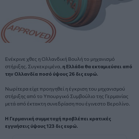
Ενέκρινε χθες η Ολλανδική Βουλή το μηχανισμό
στήριξης. Συγκεκριμένα,
η Ελλάδα θα εκταμιεύσει από
την Ολλανδία ποσό ύψους 26 δις ευρώ.
Νωρίτερα είχε προηγηθεί η έγκριση του μηχανισμού
στήριξης από το Υπουργικό Συμβούλιο της Γερμανίας
μετά από έκτακτη συνεδρίαση που έγινεστο Βερολίνο.
Η Γερμανική συμμετοχή προβλέπει κρατικές
εγγυήσεις ύψους 123 δις ευρώ.