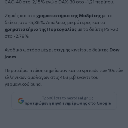
CAC-40 στο 2,15% ενώ ο DAX-30 στο -1,21 περίπου.
Ζημιές και στο
χρηματιστήριο της Μαδρίτης
με το
δείκτη στο -5,38%. Απώλειες μικρότερες και το
χρηματιστήριο της Πορτογαλίας
με το δείκτη PSI-20
στο -2,79%
Ανοδικά ωστόσο μέχρι στιγμής κινείται ο δείκτης
Dow
Jones
Περαιτέρω πτώση σημείωσαν και τα spreads των 10ετών
ελληνικών ομολόγων στις 463 μ.β έναντι του
γερμανικού bund.
Προσθέστε το
nextdeal.gr
ως
προτιμώμενη πηγή ενημέρωσης στο Google