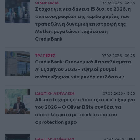
ΟΙΚΟΝΟΜΙΑ
07.08.2026 - 08:45
Στόχος για νέα δάνεια 15 δισ. το 2026, η
«ακτινογραφία» της κερδοφορίας των
τραπεζών, η δυναμική επιστροφή της
Metlen, μεγαλώνει ταχύτατα η
CrediaBank
ΤΡAΠΕΖΕΣ
07.08.2026 - 09:23
CrediaBank: Οικονομικά Αποτελέσματα
A’ Εξαμήνου 2026 - Υψηλοί ρυθμοί
ανάπτυξης και νέα ρεκόρ επιδόσεων
ΙΔΙΩΤΙΚΗ ΑΣΦAΛΙΣΗ
07.08.2026 - 12:25
Allianz: Ισχυρές επιδόσεις στο α’ εξάμηνο
του 2026 – Ο Oliver Bäte συνδέει τα
αποτελέσματα με το κλείσιμο του
«protection gap»
ΙΔΙΩΤΙΚΗ ΑΣΦAΛΙΣΗ
07.08.2026 - 11:01