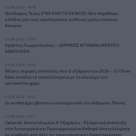
07.08.2026 - 14:38
Θεόδωρος Τέγος (ΓΝΑ ΕΥΑΓΓΕΛΙΣΜΟΣ): Νέο παράθυρο
ελπίδας για τους ογκολογικούς ασθενείς μέσω κλινικών
δοκιμών
07.08.2026 - 13:16
Χρήστος Γεωργόπουλος – «ΕΡΡΙΚΟΣ ΝΤΥΝΑΝ»/ΚΕΝΤΡΟ
ΑΝΑΠΛΑΣΗ
07.08.2026 - 12:25
Allianz: Ισχυρές επιδόσεις στο α’ εξάμηνο του 2026 – Ο Oliver
Bäte συνδέει τα αποτελέσματα με το κλείσιμο του
«protection gap»
07.08.2026 - 12:12
Οι αισθητήρες βλέπουν καλύτερα από τον άνθρωπο. Πάντα;
07.08.2026 - 11:01
Generali: Αποτελέσματα Α' Εξαμήνου - Εξαιρετική ανάπτυξη
στα Λειτουργικά και Προσαρμοσμένα Καθαρά Αποτελέσματα
με συμβολή από όλες τις επιχειρηματικές δραστηριότητες