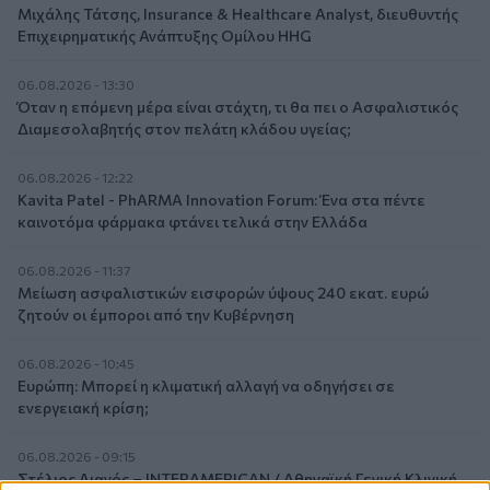
Μιχάλης Τάτσης, Insurance & Healthcare Analyst, διευθυντής
Επιχειρηματικής Ανάπτυξης Ομίλου HHG
06.08.2026 - 13:30
Όταν η επόμενη μέρα είναι στάχτη, τι θα πει ο Ασφαλιστικός
Διαμεσολαβητής στον πελάτη κλάδου υγείας;
06.08.2026 - 12:22
Kavita Patel - PhARMA Innovation Forum: Ένα στα πέντε
καινοτόμα φάρμακα φτάνει τελικά στην Ελλάδα
06.08.2026 - 11:37
Μείωση ασφαλιστικών εισφορών ύψους 240 εκατ. ευρώ
ζητούν οι έμποροι από την Κυβέρνηση
06.08.2026 - 10:45
Ευρώπη: Μπορεί η κλιματική αλλαγή να οδηγήσει σε
ενεργειακή κρίση;
06.08.2026 - 09:15
Στέλιος Λιανός – INTERAMERICAN / Αθηναϊκή Γενική Κλινική