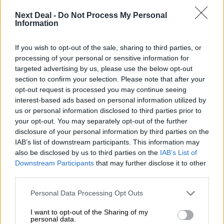
Next Deal -
Do Not Process My Personal
06.08.2026 - 08:40
Information
Η γαλλική «ψήφος» στο «καλώδιο» και τα συμφέροντα, οι
ελληνικές τράπεζες «πρωταθλήτριες» στα δάνεια, νέο deal
Βαρδινογιάννη- Εξάρχου και ο διπλασιασμός των κερδών της
If you wish to opt-out of the sale, sharing to third parties, or
ΔΕΗ
processing of your personal or sensitive information for
targeted advertising by us, please use the below opt-out
section to confirm your selection. Please note that after your
05.08.2026
opt-out request is processed you may continue seeing
Randy Schekman, Νομπελίστας Ιατρικής: «Σε πέντε χρόνια
μπορεί να έχουμε θεραπεία που αναστέλλει την εξέλιξη του
interest-based ads based on personal information utilized by
Πάρκινσον»
us or personal information disclosed to third parties prior to
your opt-out. You may separately opt-out of the further
disclosure of your personal information by third parties on the
05.08.2026
IAB’s list of downstream participants. This information may
Ε.Ε και παράνομη μετανάστευση: προτάσεις και δράσεις με
παρονομαστή το κοινό συμφέρον
also be disclosed by us to third parties on the
IAB’s List of
Downstream Participants
that may further disclose it to other
third parties.
05.08.2026
Αντώνης Βουκλαρής - «ΕΡΡΙΚΟΣ ΝΤΥΝΑΝ»
Personal Data Processing Opt Outs
05.08.2026
I want to opt-out of the Sharing of my
Η νέα εποχή στην εκπαίδευση των ασφαλιστικών
personal data.