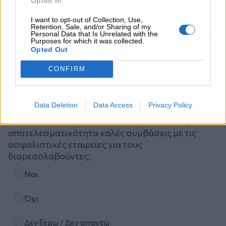
Opted In
I want to opt-out of Collection, Use,
Retention, Sale, and/or Sharing of my
Personal Data that Is Unrelated with the
Purposes for which it was collected.
Opted Out
CONFIRM
Ψηφοφορία
Data Deletion
Data Access
Privacy Policy
Πιστεύετε ότι τα ασφαλιστικά σωματεία ΠΣΑΣ-
ΕΣΑΠΕ (ΠΣΣΑΣ)-ΣΕΜΑ-ΠΟΑΔ, διεκδικούν με
αποτελεσματικότητα καλές συμβάσεις με τις
ασφαλιστικές εταιρείες για τους
διαμεσολαβούντες;
Επιλογές
Ναι
Όχι
Δεν ξέρω / Δεν απαντώ