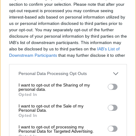
section to confirm your selection. Please note that after your
παρονομαστή το κοινό συμφέρον
opt-out request is processed you may continue seeing
interest-based ads based on personal information utilized by
05.08.2026 - 12:11
us or personal information disclosed to third parties prior to
Αντώνης Βουκλαρής - «ΕΡΡΙΚΟΣ ΝΤΥΝΑΝ»
your opt-out. You may separately opt-out of the further
disclosure of your personal information by third parties on the
05.08.2026 - 11:30
IAB’s list of downstream participants. This information may
Η νέα εποχή στην εκπαίδευση των ασφαλιστικών
also be disclosed by us to third parties on the
IAB’s List of
διαμεσολαβητών
Downstream Participants
that may further disclose it to other
third parties.
ΠΕΡΙΣΣΟΤΕΡΑ
Personal Data Processing Opt Outs
I want to opt-out of the Sharing of my
personal data.
Opted In
I want to opt-out of the Sale of my
Personal Data.
Opted In
I want to opt-out of processing my
Personal Data for Targeted Advertising.