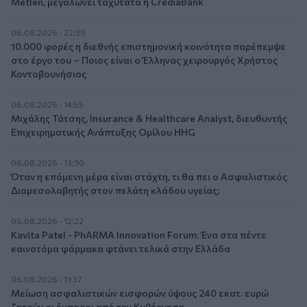
Metlen, μεγαλώνει ταχύτατα η CrediaBank
06.08.2026 - 22:39
10.000 φορές η διεθνής επιστημονική κοινότητα παρέπεμψε
στο έργο του – Ποιος είναι ο Έλληνας χειρουργός Χρήστος
Κοντοβουνήσιος
06.08.2026 - 14:55
Μιχάλης Τάτσης, Insurance & Healthcare Analyst, διευθυντής
Επιχειρηματικής Ανάπτυξης Ομίλου HHG
06.08.2026 - 13:30
Όταν η επόμενη μέρα είναι στάχτη, τι θα πει ο Ασφαλιστικός
Διαμεσολαβητής στον πελάτη κλάδου υγείας;
06.08.2026 - 12:22
Kavita Patel - PhARMA Innovation Forum: Ένα στα πέντε
καινοτόμα φάρμακα φτάνει τελικά στην Ελλάδα
06.08.2026 - 11:37
Μείωση ασφαλιστικών εισφορών ύψους 240 εκατ. ευρώ
ζητούν οι έμποροι από την Κυβέρνηση