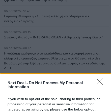
06.08.2026 - 10:45
Ευρώπη: Μπορεί η κλιματική αλλαγή να οδηγήσει σε
ενεργειακή κρίση;
06.08.2026 - 09:15
Στέλιος Λιανός – INTERAMERICAN / Αθηναϊκή Γενική Κλινική
06.08.2026 - 08:40
Η γαλλική «ψήφος» στο «καλώδιο» και τα συμφέροντα, οι
ελληνικές τράπεζες «πρωταθλήτριες» στα δάνεια, νέο deal
Βαρδινογιάννη- Εξάρχου και ο διπλασιασμός των κερδών της
ΔΕΗ
05.08.2026 - 13:37
Next Deal -
Do Not Process My Personal
Randy Schekman, Νομπελίστας Ιατρικής: «Σε πέντε χρόνια
Information
μπορεί να έχουμε θεραπεία που αναστέλλει την εξέλιξη του
Πάρκινσον»
If you wish to opt-out of the sale, sharing to third parties, or
processing of your personal or sensitive information for
05.08.2026 - 12:33
targeted advertising by us, please use the below opt-out
Ε.Ε και παράνομη μετανάστευση: προτάσεις και δράσεις με