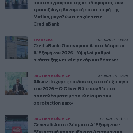
«ακτινογραφία» της κερδοφορίας των
τραπεζών, η δυναμική επιστροφή της
Metlen, μεγαλώνει ταχύτατα η
CrediaBank
ΤΡAΠΕΖΕΣ
07.08.2026 - 09:23
CrediaBank: Οικονομικά Αποτελέσματα
A’ Εξαμήνου 2026 - Υψηλοί ρυθμοί
ανάπτυξης και νέα ρεκόρ επιδόσεων
ΙΔΙΩΤΙΚΗ ΑΣΦAΛΙΣΗ
07.08.2026 - 12:25
Allianz: Ισχυρές επιδόσεις στο α’ εξάμηνο
του 2026 – Ο Oliver Bäte συνδέει τα
αποτελέσματα με το κλείσιμο του
«protection gap»
ΙΔΙΩΤΙΚΗ ΑΣΦAΛΙΣΗ
07.08.2026 - 11:01
Generali: Αποτελέσματα Α' Εξαμήνου -
Εξαιρετική ανάπτυξη στα Λειτουργικά