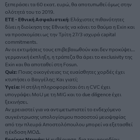
ξεπεράσει τα 60 εκατ. ευρώ, θα αποτυπωθεί όμως στην
ολότητά του το 2019.
ETE - Εθνική Ασφαλιστική:
Ελάχιστες πιθανότητες
δίνει η διοίκηση της Εθνικής να κάνει το θαύμα η Exin και
να προσκομίσει ως την Τρίτη 27/3 ισχυρά capital
commitments.
Αν οι εκτιμήσεις τους επιβεβαιωθούν και δεν προκύψει…
γερμανική έκπληξη, η τράπεζα θα άρει το exclusivity της
Exin και θα αποταθεί στη Fosun.
Quiz:
Ποιας οικογένειας τις ευαίσθητες χορδές έχει
κτυπήσει ο Βαγγέλης; Και γιατί;
Υγεία:
Η στήλη πληροφορείται ότι η CVC έχει
υπογράψει MoU με τη MIG και το due diligence έχει
ξεκινήσει.
Αν χρειαστεί για να αντιμετωπιστεί το ενδεχόμενο
συγκέντρωσης υπολογίσιμου ποσοστού μειοψηφίας
από την πλευρά Αποστολόπουλου μπορεί να εξετασθεί
η έκδοση ΜΟΔ.
Ερρίκος Ντυνάν:
Η κυβέρνηση, δια του αρμοδίου