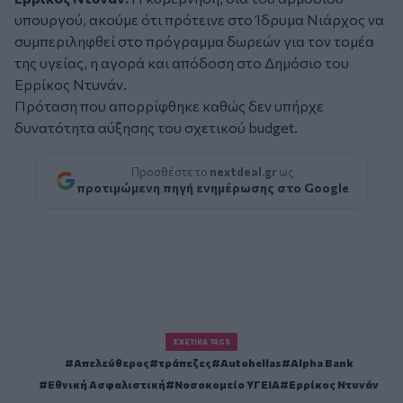
υπουργού, ακούμε ότι πρότεινε στο Ίδρυμα Νιάρχος να
συμπεριληφθεί στο πρόγραμμα δωρεών για τον τομέα
της υγείας, η αγορά και απόδοση στο Δημόσιο του
Ερρίκος Ντυνάν.
Πρόταση που απορρίφθηκε καθώς δεν υπήρχε
δυνατότητα αύξησης του σχετικού budget.
Προσθέστε το
nextdeal.gr
ως
προτιμώμενη πηγή ενημέρωσης στο Google
ΣΧΕΤΙΚΆ TAGS
Απελεύθερος
τράπεζες
Autohellas
Alpha Bank
Εθνική Ασφαλιστική
Νοσοκομείο ΥΓΕΙΑ
Ερρίκος Ντυνάν