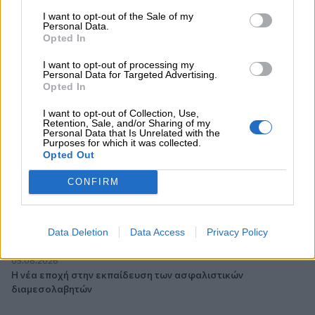
Η γαλλική «ψήφος» στο «καλώδιο» και τα συμφέροντα, οι
I want to opt-out of the Sale of my
ελληνικές τράπεζες «πρωταθλήτριες» στα δάνεια, νέο deal
Personal Data.
Βαρδινογιάννη- Εξάρχου και ο διπλασιασμός των κερδών της
Opted In
ΔΕΗ
I want to opt-out of processing my
Personal Data for Targeted Advertising.
05.08.2026
Opted In
Randy Schekman, Νομπελίστας Ιατρικής: «Σε πέντε χρόνια
μπορεί να έχουμε θεραπεία που αναστέλλει την εξέλιξη του
I want to opt-out of Collection, Use,
Retention, Sale, and/or Sharing of my
Πάρκινσον»
Personal Data that Is Unrelated with the
Purposes for which it was collected.
Opted Out
05.08.2026
Ε.Ε και παράνομη μετανάστευση: προτάσεις και δράσεις με
CONFIRM
παρονομαστή το κοινό συμφέρον
05.08.2026
Αντώνης Βουκλαρής - «ΕΡΡΙΚΟΣ ΝΤΥΝΑΝ»
Data Deletion
Data Access
Privacy Policy
05.08.2026
Η νέα εποχή στην εκπαίδευση των ασφαλιστικών
διαμεσολαβητών