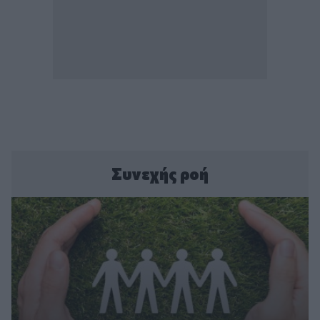
Συνεχής ροή