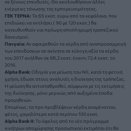
σε ξένους επενδυτές. Θα ακολουθήσουν άλλες
ενέργειες τόνωσης της εμπορευσιμότητας.
ΓΕΚ ΤΕΡΝΑ:
Τα 65 εκατ. ευρώ από τα κεφάλαια, που
επιδιώκει να αντλήσει ( 90 με 120 εκατ.) θα
κατευθυνθούν για πρόωρη αποπληρωμή τραπεζικού
δανεισμού.
Πανγαία:
Αν αφαιρεθούν τα κέρδη από αναπροσαρμογή
των επενδύσεων σε ακίνητα σε εύλογη αξία τα κέρδη
του 2017 ανήλθαν σε 68,2 εκατ. έναντι 72,4 εκατ. το
2016.
Alpha Bank:
Οδηγία για μείωση του NII, κατά τη φετινή
χρήση, έδωσε στους αναλυτές η διοίκηση της τράπεζας.
Η μείωση θα αντισταθμισθεί, σύμφωνα με τις εκτιμήσεις
της διοίκησης, μόνο μερικώς από αυξημένα έσοδα
προμηθειών.
Επομένως, τα προ προβλέψεων κέρδη αναμένονται,
φέτος, χαμηλότερα κατά περίπου 100 εκατ.
Alpha Bank II:
Το όφελος από το νέο πρόγραμμα
κινήτρων αποχώρησης προσωπικού εκτιμάται ότι θα