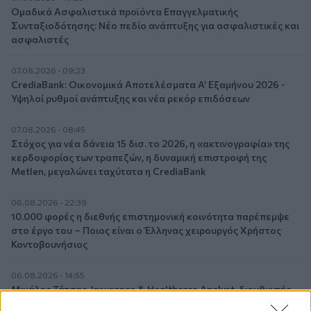
Ομαδικά Ασφαλιστικά προϊόντα Επαγγελματικής
Συνταξιοδότησης: Νέο πεδίο ανάπτυξης για ασφαλιστικές και
ασφαλιστές
07.08.2026 - 09:23
CrediaBank: Οικονομικά Αποτελέσματα A’ Εξαμήνου 2026 -
Υψηλοί ρυθμοί ανάπτυξης και νέα ρεκόρ επιδόσεων
07.08.2026 - 08:45
Στόχος για νέα δάνεια 15 δισ. το 2026, η «ακτινογραφία» της
κερδοφορίας των τραπεζών, η δυναμική επιστροφή της
Metlen, μεγαλώνει ταχύτατα η CrediaBank
06.08.2026 - 22:39
10.000 φορές η διεθνής επιστημονική κοινότητα παρέπεμψε
στο έργο του – Ποιος είναι ο Έλληνας χειρουργός Χρήστος
Κοντοβουνήσιος
06.08.2026 - 14:55
Μιχάλης Τάτσης, Insurance & Healthcare Analyst, διευθυντής
Επιχειρηματικής Ανάπτυξης Ομίλου HHG