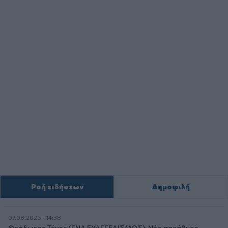
Ροή ειδήσεων
Δημοφιλή
07.08.2026 - 14:38
Θεόδωρος Τέγος (ΓΝΑ ΕΥΑΓΓΕΛΙΣΜΟΣ): Νέο παράθυρο