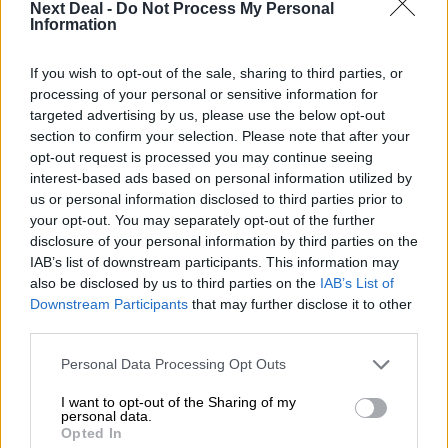
Next Deal -
Do Not Process My Personal
Information
06.08.2026 - 13:30
Όταν η επόμενη μέρα είναι στάχτη, τι θα πει ο Ασφαλιστικός
If you wish to opt-out of the sale, sharing to third parties, or
Διαμεσολαβητής στον πελάτη κλάδου υγείας;
processing of your personal or sensitive information for
targeted advertising by us, please use the below opt-out
06.08.2026 - 12:22
section to confirm your selection. Please note that after your
Kavita Patel - PhARMA Innovation Forum: Ένα στα πέντε
opt-out request is processed you may continue seeing
καινοτόμα φάρμακα φτάνει τελικά στην Ελλάδα
interest-based ads based on personal information utilized by
us or personal information disclosed to third parties prior to
06.08.2026 - 11:37
your opt-out. You may separately opt-out of the further
Μείωση ασφαλιστικών εισφορών ύψους 240 εκατ. ευρώ
disclosure of your personal information by third parties on the
ζητούν οι έμποροι από την Κυβέρνηση
IAB’s list of downstream participants. This information may
also be disclosed by us to third parties on the
IAB’s List of
06.08.2026 - 10:45
Downstream Participants
that may further disclose it to other
Ευρώπη: Μπορεί η κλιματική αλλαγή να οδηγήσει σε
third parties.
ενεργειακή κρίση;
Personal Data Processing Opt Outs
06.08.2026 - 09:15
Στέλιος Λιανός – INTERAMERICAN / Αθηναϊκή Γενική Κλινική
I want to opt-out of the Sharing of my
personal data.
Opted In
06.08.2026 - 08:40