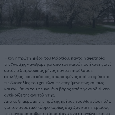
Ήταν η πρώτη ημέρα του Μάρτίου, πάντα η αφετηρία
της Άνοιξης - ανεξάρτητα από τον καιρό που έκανε γιατί
αυτός ο διπρόσωπος μήνας πάντα επιφύλασσε
εκπλήξεις- και ο κόσμος, κουρασμένος από τα κρύα και
τις δυσκολίες του χειμώνα, την περίμενε πως και πως
και ένιωθε να του φεύγει ένα βάρος από την καρδιά, σαν
αντίκριζε της ανατολή της.
Από το ξημέρωμα της πρώτης ημέρας του Μαρτίου πάλι,
για τον αγροτικό κόσμο κυρίως άρχιζαν και η περίοδος
της εργασίας καθώς ο τόπος άρχιζε να στεγνώνει και τα