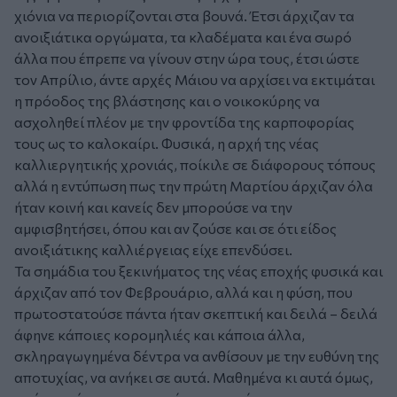
χιόνια να περιορίζονται στα βουνά. Έτσι άρχιζαν τα
ανοιξιάτικα οργώματα, τα κλαδέματα και ένα σωρό
άλλα που έπρεπε να γίνουν στην ώρα τους, έτσι ώστε
τον Απρίλιο, άντε αρχές Μάιου να αρχίσει να εκτιμάται
η πρόοδος της βλάστησης και ο νοικοκύρης να
ασχοληθεί πλέον με την φροντίδα της καρποφορίας
τους ως το καλοκαίρι. Φυσικά, η αρχή της νέας
καλλιεργητικής χρονιάς, ποίκιλε σε διάφορους τόπους
αλλά η εντύπωση πως την πρώτη Μαρτίου άρχιζαν όλα
ήταν κοινή και κανείς δεν μπορούσε να την
αμφισβητήσει, όπου και αν ζούσε και σε ότι είδος
ανοιξιάτικης καλλιέργειας είχε επενδύσει.
Τα σημάδια του ξεκινήματος της νέας εποχής φυσικά και
άρχιζαν από τον Φεβρουάριο, αλλά και η φύση, που
πρωτοστατούσε πάντα ήταν σκεπτική και δειλά – δειλά
άφηνε κάποιες κορομηλιές και κάποια άλλα,
σκληραγωγημένα δέντρα να ανθίσουν με την ευθύνη της
αποτυχίας, να ανήκει σε αυτά. Μαθημένα κι αυτά όμως,