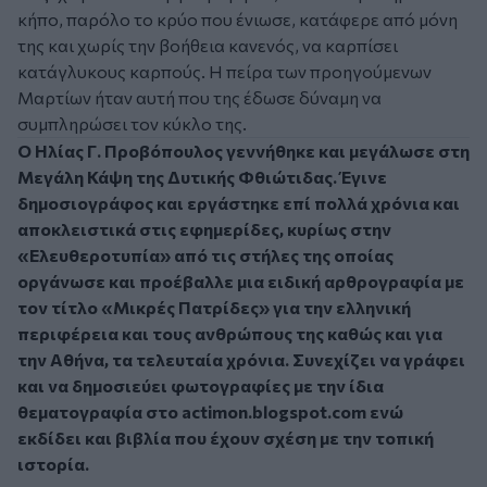
κήπο, παρόλο το κρύο που ένιωσε, κατάφερε από μόνη
της και χωρίς την βοήθεια κανενός, να καρπίσει
κατάγλυκους καρπούς. Η πείρα των προηγούμενων
Μαρτίων ήταν αυτή που της έδωσε δύναμη να
συμπληρώσει τον κύκλο της.
Ο Ηλίας Γ. Προβόπουλος γεννήθηκε και μεγάλωσε στη
Μεγάλη Κάψη της Δυτικής Φθιώτιδας. Έγινε
δημοσιογράφος και εργάστηκε επί πολλά χρόνια και
αποκλειστικά στις εφημερίδες, κυρίως στην
«Ελευθεροτυπία» από τις στήλες της οποίας
οργάνωσε και προέβαλλε μια ειδική αρθρογραφία με
τον τίτλο «Μικρές Πατρίδες» για την ελληνική
περιφέρεια και τους ανθρώπους της καθώς και για
την Αθήνα, τα τελευταία χρόνια. Συνεχίζει να γράφει
και να δημοσιεύει φωτογραφίες με την ίδια
θεματογραφία στο actimon.blogspot.com ενώ
εκδίδει και βιβλία που έχουν σχέση με την τοπική
ιστορία.