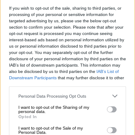
07.08.2026 - 09:23
If you wish to opt-out of the sale, sharing to third parties, or
CrediaBank: Οικονομικά Αποτελέσματα A’ Εξαμήνου 2026 -
processing of your personal or sensitive information for
Υψηλοί ρυθμοί ανάπτυξης και νέα ρεκόρ επιδόσεων
targeted advertising by us, please use the below opt-out
section to confirm your selection. Please note that after your
07.08.2026 - 08:45
opt-out request is processed you may continue seeing
Στόχος για νέα δάνεια 15 δισ. το 2026, η «ακτινογραφία» της
interest-based ads based on personal information utilized by
κερδοφορίας των τραπεζών, η δυναμική επιστροφή της
us or personal information disclosed to third parties prior to
Metlen, μεγαλώνει ταχύτατα η CrediaBank
your opt-out. You may separately opt-out of the further
disclosure of your personal information by third parties on the
06.08.2026 - 22:39
IAB’s list of downstream participants. This information may
10.000 φορές η διεθνής επιστημονική κοινότητα παρέπεμψε
also be disclosed by us to third parties on the
IAB’s List of
στο έργο του – Ποιος είναι ο Έλληνας χειρουργός Χρήστος
Downstream Participants
that may further disclose it to other
Κοντοβουνήσιος
third parties.
06.08.2026 - 14:55
Personal Data Processing Opt Outs
Μιχάλης Τάτσης, Insurance & Healthcare Analyst, διευθυντής
Επιχειρηματικής Ανάπτυξης Ομίλου HHG
I want to opt-out of the Sharing of my
personal data.
Opted In
06.08.2026 - 13:30
Όταν η επόμενη μέρα είναι στάχτη, τι θα πει ο Ασφαλιστικός
I want to opt-out of the Sale of my
Διαμεσολαβητής στον πελάτη κλάδου υγείας;
Personal Data.