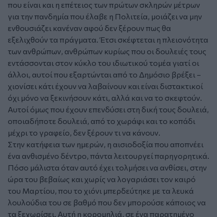
που είναι και η επέτειος των πρώτων σκληρών μέτρων
για την πανδημία που έλαβε η Πολιτεία, μοιάζει να μην
ενθουσιάζει κανέναν αφού δεν ξέρουν πως θα
εξελιχθούν τα πράγματα. Έτσι σκέφτεται η πλειονότητα
των ανθρώπων, ανθρώπων κυρίως που οι δουλειές τους
εντάσσονται στον κύκλο του ιδιωτικού τομέα γιατί οι
άλλοι, αυτοί που εξαρτώνται από το Δημόσιο βρέξει –
χιονίσει κάτι έχουν να λαβαίνουν και είναι διστακτικοί
όχι μόνο να ξεκινήσουν κάτι, αλλά και να το σκεφτούν.
Αυτοί όμως που έχουν επενδύσει στη δική τους δουλειά,
οποιαδήποτε δουλειά, από το χωράφι και το κοπάδι
μέχρι το γραφείο, δεν ξέρουν τι να κάνουν.
Στην κατήφεια των ημερών, η αισιοδοξία που αποπνέει
ένα ανθισμένο δέντρο, πάντα λειτουργεί παρηγορητικά.
Πόσο μάλιστα όταν αυτό έχει τολμήσει να ανθίσει, στην
ώρα του βεβαίως και χωρίς να λογαριάσει τον καιρό
του Μαρτίου, που το χιόνι μπερδεύτηκε με τα λευκά
λουλούδια του σε βαθμό που δεν μπορούσε κάποιος να
τα ξεχωρίσει. Αυτή η κορομηλιά, σε ένα παρατημένο