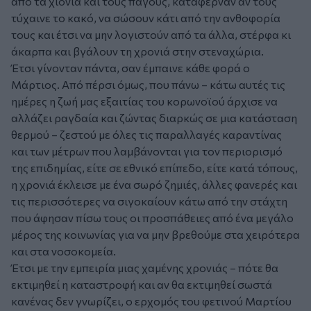
από τα χιόνια και τους πάγους, κατάφερναν αν τους
τύχαινε το κακό, να σώσουν κάτι από την ανθοφορία
τους και έτσι να μην λογιστούν από τα άλλα, στέρφα κι
άκαρπα και βγάλουν τη χρονιά στην στεναχώρια.
Έτσι γίνονταν πάντα, σαν έμπαινε κάθε φορά ο
Μάρτιος. Από πέρσι όμως, που πάνω – κάτω αυτές τις
ημέρες η ζωή μας εξαιτίας του κορωνοϊού άρχισε να
αλλάζει ραγδαία και ζώντας διαρκώς σε μια κατάσταση
θερμού – ζεστού με όλες τις παραλλαγές καραντίνας
και των μέτρων που λαμβάνονται για τον περιορισμό
της επιδημίας, είτε σε εθνικό επίπεδο, είτε κατά τόπους,
η χρονιά έκλεισε με ένα σωρό ζημιές, άλλες φανερές και
τις περισσότερες να σιγοκαίουν κάτω από την στάχτη
που άφησαν πίσω τους οι προσπάθειες από ένα μεγάλο
μέρος της κοινωνίας για να μην βρεθούμε στα χειρότερα
και στα νοσοκομεία.
Έτσι με την εμπειρία μιας χαμένης χρονιάς – πότε θα
εκτιμηθεί η καταστροφή και αν θα εκτιμηθεί σωστά
κανένας δεν γνωρίζει, ο ερχομός του φετινού Μαρτίου