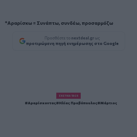
*Αραρίσκω = Συνάπτω, συνδέω, προσαρμόζω
Προσθέστε το
nextdeal.gr
ως
προτιμώμενη πηγή ενημέρωσης στο Google
ΣΧΕΤΙΚΆ TAGS
Αραρίσκοντας
Ηλίας Προβόπουλος
Μάρτιος