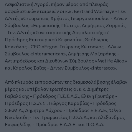
Ασφαλιστική Αγορά, πήραν μέρος από πλευράς
ασφαλιστικών εταιρειών οι κ.κ. Bertrand Woirhaye - Γεν.
Δ/ντής «Groupama», Χρήστος Γεωργακόπουλος - Δ/νων
Σύμβουλος «Ευρωπαϊκής Πίστης», Δημήτριος Ζορμπάς
- Γεν. Δ/ντής «Συνεταιριστικής Ασφαλιστικής» /
Πρόεδρος Επικουρικού Κεφαλαίου, Θεόδωρος
Κοκκάλας - CEO «Ergo», Γεώργιος Κώτσαλος - Δ/νων
Σύμβουλος «Interamerican», Δημήτρης Μαζαράκης -
Αντιπρόεδρος και Διευθύνων Σύμβουλος «Metlife Alico»
και Κάρολος Σαϊας - Δ/νων Σύμβουλος «Interasco».
Από πλευράς εκπροσώπων της διαμεσολάβησης έλαβαν
μέρος και υπέβαλαν ερωτήσεις οι κ.κ. Δημήτρης
Γαβαλάκης - Πρόεδρος Π.Σ.Σ.Α.Σ., Ελένη Γρυπάρη -
Πρόεδρος Π.Σ.Α.Σ., Γιώργος Καραβίας - Πρόεδρος
Σ.Ε.Μ.Α., Δήμητρα Λύχρου - Πρόεδρος Ε.Ε.Α.Ε., Όλγα
Νικολαϊδη - Γεν. Γραμματέας Π.Ο.Α.Δ., και Αλέξανδρος
Ραφαηλίδης - Πρόεδρος Ε.Α.Δ.Ε. και Π.Ο.Α.Δ.