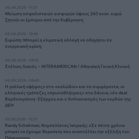
06.08.2026 - 11:37
Μείωση ασφαλιστικών εισφορών ύψους 240 εκατ. ευρώ
ζητούν οι έμποροι από την Κυβέρνηση
06.08.2026 - 10:45
Ευρώπη: Μπορεί η κλιματική αλλαγή να οδηγήσει σε
ενεργειακή κρίση;
06.08.2026 - 09:15
Στέλιος Λιανός – INTERAMERICAN / Αθηναϊκή Γενική Κλινική
06.08.2026 - 08:40
Η γαλλική «ψήφος» στο «καλώδιο» και τα συμφέροντα, οι
ελληνικές τράπεζες «πρωταθλήτριες» στα δάνεια, νέο deal
Βαρδινογιάννη- Εξάρχου και ο διπλασιασμός των κερδών της
ΔΕΗ
05.08.2026 - 13:37
Randy Schekman, Νομπελίστας Ιατρικής: «Σε πέντε χρόνια
μπορεί να έχουμε θεραπεία που αναστέλλει την εξέλιξη του
Πάρκινσον»