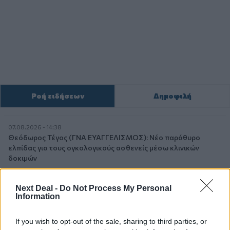
Ροή ειδήσεων
Δημοφιλή
07.08.2026 - 14:38
Θεόδωρος Τέγος (ΓΝΑ ΕΥΑΓΓΕΛΙΣΜΟΣ): Νέο παράθυρο
ελπίδας για τους ογκολογικούς ασθενείς μέσω κλινικών
δοκιμών
07.08.2026 - 13:16
Next Deal -
Do Not Process My Personal
Χρήστος Γεωργόπουλος – «ΕΡΡΙΚΟΣ ΝΤΥΝΑΝ»/ΚΕΝΤΡΟ
Information
ΑΝΑΠΛΑΣΗ
If you wish to opt-out of the sale, sharing to third parties, or
07.08.2026 - 12:25