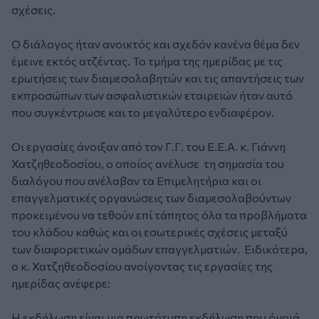
σχέσεις.
Ο διάλογος ήταν ανοικτός και σχεδόν κανένα θέμα δεν
έμεινε εκτός ατζέντας. Το τμήμα της ημερίδας με τις
ερωτήσεις των διαμεσολαβητών και τις απαντήσεις των
εκπροσώπων των ασφαλιστικών εταιρειών ήταν αυτό
που συγκέντρωσε και το μεγαλύτερο ενδιαφέρον.
Οι εργασίες άνοιξαν από τον Γ.Γ. του Ε.Ε.Α. κ. Γιάννη
Χατζηθεοδοσίου, ο οποίος ανέλυσε τη σημασία του
διαλόγου που ανέλαβαν τα Επιμελητήρια και οι
επαγγελματικές οργανώσεις των διαμεσολαβούντων
προκειμένου να τεθούν επί τάπητος όλα τα προβλήματα
του κλάδου καθώς και οι εσωτερικές σχέσεις μεταξύ
των διαφορετικών ομάδων επαγγελματιών. Ειδικότερα,
ο κ. Χατζηθεοδοσίου ανοίγοντας τις εργασίες της
ημερίδας ανέφερε:
Η εκδήλωση είναι μια πρωτότυπη εκδήλωση που όμοιά