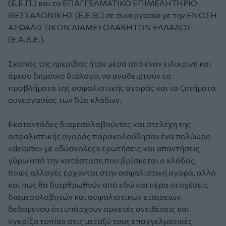
(Ε.Ε.Π.) και το ΕΠΑΓΓΕΛΜΑΤΙΚΟ ΕΠΙΜΕΛΗΤΗΡΙΟ
ΘΕΣΣΑΛΟΝΙΚΗΣ (Ε.Ε.Θ.) σε συνεργασία με την ΕΝΩΣΗ
ΑΣΦΑΛΙΣΤΙΚΩΝ ΔΙΑΜΕΣΟΛΑΒΗΤΩΝ ΕΛΛΑΔΟΣ
(Ε.Α.Δ.Ε.).
Σκοπός της ημερίδας ήταν μέσα από έναν ειλικρινή και
άμεσο δημόσιο διάλογο, να αναδειχτούν τα
προβλήματα της ασφαλιστικής αγοράς και τα ζητήματα
συνεργασίας των δύο κλάδων.
Εκατοντάδες διαμεσολαβούντες και στελέχη της
ασφαλιστικής αγοράς παρακολούθησαν ένα πολύωρο
«debate» με «δύσκολες» ερωτήσεις και απαντήσεις
γύρω από την κατάσταση που βρίσκεται ο κλάδος,
ποιες αλλαγές έρχονται στην ασφαλιστική αγορά, αλλά
και πως θα διαρθρωθούν από εδώ και πέρα οι σχέσεις
διαμεσολαβητών και ασφαλιστικών εταιρειών,
δεδομένου ότι υπάρχουν αρκετές αντιθέσεις και
«γκρίζα τοπία» στις μεταξύ τους επαγγελματικές