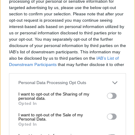
processing of your personal or sensitive information for
Allianz: Ισχυρές επιδόσεις στο α’ εξάμηνο του 2026 – Ο Oliver
targeted advertising by us, please use the below opt-out
Bäte συνδέει τα αποτελέσματα με το κλείσιμο του
section to confirm your selection. Please note that after your
«protection gap»
opt-out request is processed you may continue seeing
interest-based ads based on personal information utilized by
07.08.2026 - 12:12
us or personal information disclosed to third parties prior to
Οι αισθητήρες βλέπουν καλύτερα από τον άνθρωπο. Πάντα;
your opt-out. You may separately opt-out of the further
disclosure of your personal information by third parties on the
07.08.2026 - 11:01
IAB’s list of downstream participants. This information may
Generali: Αποτελέσματα Α' Εξαμήνου - Εξαιρετική ανάπτυξη
also be disclosed by us to third parties on the
IAB’s List of
στα Λειτουργικά και Προσαρμοσμένα Καθαρά Αποτελέσματα
Downstream Participants
that may further disclose it to other
με συμβολή από όλες τις επιχειρηματικές δραστηριότητες
third parties.
07.08.2026 - 10:28
Personal Data Processing Opt Outs
Ομαδικά Ασφαλιστικά προϊόντα Επαγγελματικής
Συνταξιοδότησης: Νέο πεδίο ανάπτυξης για ασφαλιστικές και
I want to opt-out of the Sharing of my
ασφαλιστές
personal data.
Opted In
07.08.2026 - 09:23
I want to opt-out of the Sale of my
CrediaBank: Οικονομικά Αποτελέσματα A’ Εξαμήνου 2026 -
Personal Data.
Υψηλοί ρυθμοί ανάπτυξης και νέα ρεκόρ επιδόσεων
Opted In