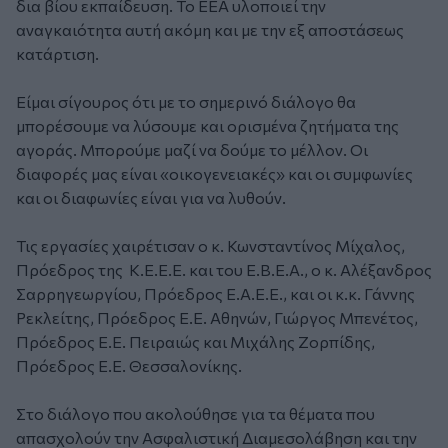
δια βίου εκπαίδευση. Το ΕΕΑ υλοποιεί την
αναγκαιότητα αυτή ακόμη και με την εξ αποστάσεως
κατάρτιση.
Είμαι σίγουρος ότι με το σημερινό διάλογο θα
μπορέσουμε να λύσουμε και ορισμένα ζητήματα της
αγοράς. Μπορούμε μαζί να δούμε το μέλλον. Οι
διαφορές μας είναι «οικογενειακές» και οι συμφωνίες
και οι διαφωνίες είναι για να λυθούν.
Τις εργασίες χαιρέτισαν ο κ. Κωνσταντίνος Μίχαλος,
Πρόεδρος της Κ.Ε.Ε.Ε. και του Ε.Β.Ε.Α., ο κ. Αλέξανδρος
Σαρρηγεωργίου, Πρόεδρος Ε.Α.Ε.Ε., και οι κ.κ. Γάννης
Ρεκλείτης, Πρόεδρος Ε.Ε. Αθηνών, Γιώργος Μπενέτος,
Πρόεδρος Ε.Ε. Πειραιώς και Μιχάλης Ζορπίδης,
Πρόεδρος Ε.Ε. Θεσσαλονίκης.
Στο διάλογο που ακολούθησε για τα θέματα που
απασχολούν την Ασφαλιστική Διαμεσολάβηση και την