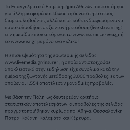
Το Επαγγελματικό Επιμελητήριο Αθηνών πρωτοπόρησε
για άλλη μια φορά και έδωσε τη δυνατότητα στους
διαμεσολαβούντες αλλά και σε κάθε ενδιαφερόμενο να
παρακολουθήσει σε ζωντανή μετάδοση (live streaming)
την ημερίδα επισκεπτόμενοι το www.insurance-eea.gr ή
το www.eea.gr με μόνο ένα «κλικ»!
Η επισκεψιμότητα της εσωτερικής σελίδας
www.livemedia.gr/insurer , η οποία αντιστοιχούσε
αποκλειστικά στην εκδήλωση είχε συνολικά κατά την
ημέρα της ζωντανής μετάδοσης 3.006 προβολές, εκ των
οποίων οι 1.554 αποτέλεσαν μοναδικές προβολές.
Με βάση την Πόλη, ως δευτερεύον κριτήριο
στατιστικών αποτελεσμάτων, οι προβολές της σελίδας
πραγματοποιήθηκαν κυρίως από: Αθήνα, Θεσσαλονίκη,
Πάτρα, Κοζάνη, Καλαμάτα και Κέρκυρα.