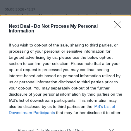
05.08.2026 - 13:37
Randy Schekman, Νομπελίστας Ιατρικής: «Σε πέντε χρόνια
μπορεί να έχουμε θεραπεία που αναστέλλει την εξέλιξη του
Next Deal -
Do Not Process My Personal
Πάρκινσον»
Information
05.08.2026 - 12:33
If you wish to opt-out of the sale, sharing to third parties, or
Ε.Ε και παράνομη μετανάστευση: προτάσεις και δράσεις με
processing of your personal or sensitive information for
παρονομαστή το κοινό συμφέρον
targeted advertising by us, please use the below opt-out
section to confirm your selection. Please note that after your
05.08.2026 - 12:11
opt-out request is processed you may continue seeing
Αντώνης Βουκλαρής - «ΕΡΡΙΚΟΣ ΝΤΥΝΑΝ»
interest-based ads based on personal information utilized by
us or personal information disclosed to third parties prior to
05.08.2026 - 11:30
your opt-out. You may separately opt-out of the further
Η νέα εποχή στην εκπαίδευση των ασφαλιστικών
disclosure of your personal information by third parties on the
διαμεσολαβητών
IAB’s list of downstream participants. This information may
also be disclosed by us to third parties on the
IAB’s List of
05.08.2026 - 10:50
Downstream Participants
that may further disclose it to other
Ξεκινούν οι αιτήσεις στο vouchers.gov.gr για το Πρόγραμμα
third parties.
«Τουρισμός για όλους 2026-2027»
Personal Data Processing Opt Outs