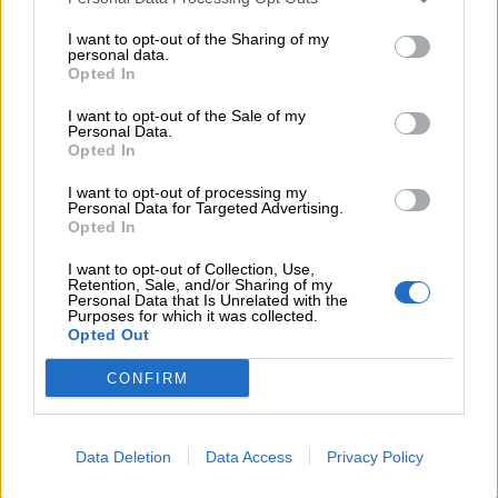
05.08.2026 - 10:19
WWF: Περισσότερα από 180.000 στρέμματα καμένων
I want to opt-out of the Sharing of my
δασικών εκτάσεων στην Ελλάδα σε λίγες μόλις μέρες
personal data.
Opted In
05.08.2026 - 09:45
I want to opt-out of the Sale of my
Η Ελλάδα που αντιστέκεται και επιμένει να μην ασφαλίζεται!
Personal Data.
Opted In
05.08.2026 - 09:20
I want to opt-out of processing my
Καλοκαιρινό ταξίδι: Οι 8 συμβουλές που αξίζει να δώσει κάθε
Personal Data for Targeted Advertising.
ασφαλιστής στους πελάτες του
Opted In
I want to opt-out of Collection, Use,
05.08.2026 - 08:51
Retention, Sale, and/or Sharing of my
Το εκλογικό «καμπανάκι» της Goldman Sachs, η ισχυρή
Personal Data that Is Unrelated with the
πιστωτική επέκταση των ελληνικών τραπεζών, το «πάρτι»
Purposes for which it was collected.
Opted Out
στις αγορές, οι «κρυμμένες» αξίες της ΓΕΚ ΤΕΡΝΑ
CONFIRM
05.08.2026 - 08:37
Ιωάννης Μπολέτης – ΩΝΑΣΕΙΟ
Data Deletion
Data Access
Privacy Policy
04.08.2026 - 15:33
ERGO Hellas: Μέτρα στήριξης για τους πληγέντες