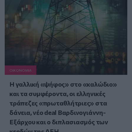
ΟΙΚΟΝΟΜΙΑ
Η γαλλική «ψήφος» στο «καλώδιο»
και τα συμφέροντα, οι ελληνικές
τράπεζες «πρωταθλήτριες» στα
δάνεια, νέο deal Βαρδινογιάννη-
Εξάρχου και ο διπλασιασμός των
κερδών της ΔΕΗ