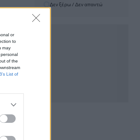
Δεν ξέρω / Δεν απαντώ
06.08.2026 - 12:22
Kavita Patel - PhARMA Innovation
Forum: Ένα στα πέντε καινοτόμα
φάρμακα φτάνει τελικά στην Ελλάδα
sonal or
ection to
06.08.2026 - 11:37
ou may
Μείωση ασφαλιστικών εισφορών
 personal
ύψους 240 εκατ. ευρώ ζητούν οι
έμποροι από την Κυβέρνηση
out of the
 downstream
B’s List of
06.08.2026 - 10:45
Ευρώπη: Μπορεί η κλιματική αλλαγή να
οδηγήσει σε ενεργειακή κρίση;
06.08.2026 - 09:15
Στέλιος Λιανός – INTERAMERICAN /
Αθηναϊκή Γενική Κλινική
06.08.2026 - 08:40
Η γαλλική «ψήφος» στο «καλώδιο» και