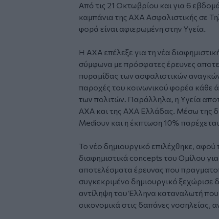
Από τις 21 Οκτωβρίου και για 6 εβδομ
καμπάνια της ΑΧΑ Ασφαλιστικής σε Τηλ
φορά είναι αφιερωμένη στην Υγεία.
Η ΑΧΑ επέλεξε για τη νέα διαφημιστική
σύμφωνα με πρόσφατες έρευνες αποτελ
πυραμίδας των ασφαλιστικών αναγκών,
παροχές του κοινωνικού φορέα κάθε ά
των πολιτών. Παράλληλα, η Υγεία απο
ΑΧΑ και της ΑΧΑ Ελλάδας. Μέσω της 
Mediσυν και η έκπτωση 10% παρέχεται 
Το νέο δημιουργικό επιλέχθηκε, αφού
διαφημιστικά concepts του Ομίλου για
αποτελέσματα έρευνας που πραγματοπ
συγκεκριμένο δημιουργικό ξεχώρισε δ
αντίληψη του Έλληνα καταναλωτή που 
οικονομικά στις δαπάνες νοσηλείας, αν