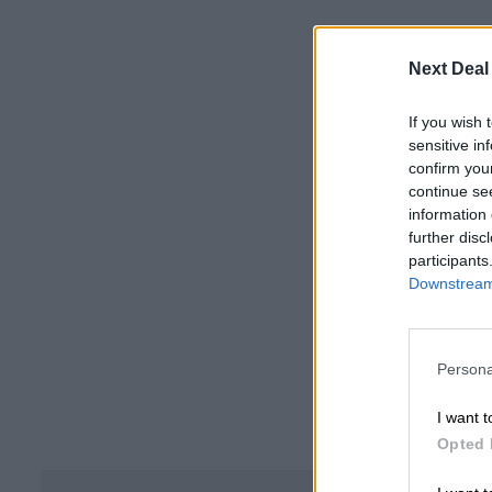
Next Deal
If you wish 
sensitive in
confirm you
continue se
information 
further disc
participants
Downstream 
Persona
I want t
Opted 