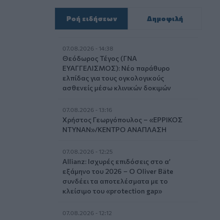
Ροή ειδήσεων
Δημοφιλή
07.08.2026 - 14:38
Θεόδωρος Τέγος (ΓΝΑ
ΕΥΑΓΓΕΛΙΣΜΟΣ): Νέο παράθυρο
ελπίδας για τους ογκολογικούς
ασθενείς μέσω κλινικών δοκιμών
07.08.2026 - 13:16
Χρήστος Γεωργόπουλος – «ΕΡΡΙΚΟΣ
ΝΤΥΝΑΝ»/ΚΕΝΤΡΟ ΑΝΑΠΛΑΣΗ
07.08.2026 - 12:25
Allianz: Ισχυρές επιδόσεις στο α’
εξάμηνο του 2026 – Ο Oliver Bäte
συνδέει τα αποτελέσματα με το
κλείσιμο του «protection gap»
07.08.2026 - 12:12