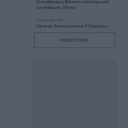
Οι αισθητήρες βλέπουν καλύτερα από
τον άνθρωπο. Πάντα;
07.08.2026 - 11:01
Generali: Αποτελέσματα Α' Εξαμήνου -
Εξαιρετική ανάπτυξη στα Λειτουργικά
και Προσαρμοσμένα Καθαρά
ΠΕΡΙΣΣΟΤΕΡΑ
Αποτελέσματα με συμβολή από όλες
τις επιχειρηματικές δραστηριότητες
07.08.2026 - 10:28
Ομαδικά Ασφαλιστικά προϊόντα
Επαγγελματικής Συνταξιοδότησης: Νέο
πεδίο ανάπτυξης για ασφαλιστικές και
ασφαλιστές
07.08.2026 - 09:23
CrediaBank: Οικονομικά Αποτελέσματα
A’ Εξαμήνου 2026 - Υψηλοί ρυθμοί
ανάπτυξης και νέα ρεκόρ επιδόσεων
07.08.2026 - 08:45