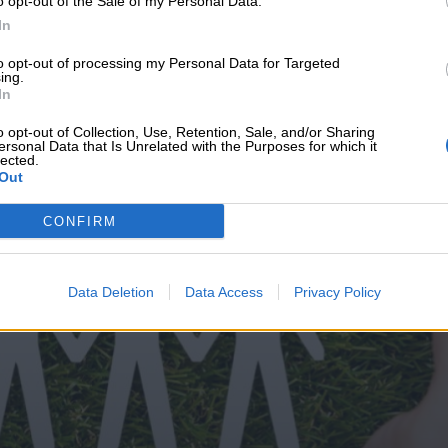
o opt-out of the Sale of my Personal Data.
υνεχής ροή
In
to opt-out of processing my Personal Data for Targeted
ing.
In
o opt-out of Collection, Use, Retention, Sale, and/or Sharing
ersonal Data that Is Unrelated with the Purposes for which it
lected.
Out
CONFIRM
Data Deletion
Data Access
Privacy Policy