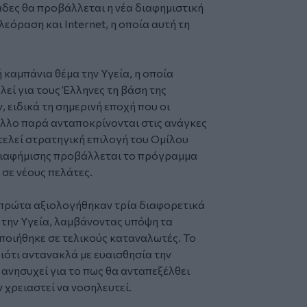
άδες θα προβάλλεται η νέα διαφημιστική
εόραση και Internet, η οποία αυτή τη
 καμπάνια θέμα την Υγεία, η οποία
εί για τους Έλληνες τη βάση της
 ειδικά τη σημερινή εποχή που οι
λλο παρά ανταποκρίνονται στις ανάγκες
τελεί στρατηγική επιλογή του Ομίλου
διαφήμισης προβάλλεται το πρόγραμμα
σε νέους πελάτες.
 πρώτα αξιολογήθηκαν τρία διαφορετικά
 την Υγεία, λαμβάνοντας υπόψη τα
οιήθηκε σε τελικούς καταναλωτές. Το
ιότι αντανακλά με ευαισθησία την
ανησυχεί για το πως θα ανταπεξέλθει
 χρειαστεί να νοσηλευτεί.