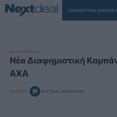
ΑΣΦΑΛΙΣΤΙΚΕΣ ΕΙΔΗΣΕΙΣ
Ο
Facebook
Instagram
LinkedIn
TikTok
X
Homepage
ΙΔΙΩΤΙΚΗ ΑΣΦAΛΙΣΗ
Νέα Διαφημιστική Καμπάνι
ΑΧΑ
24.10.2013
NEXTDEAL NEWSROOM