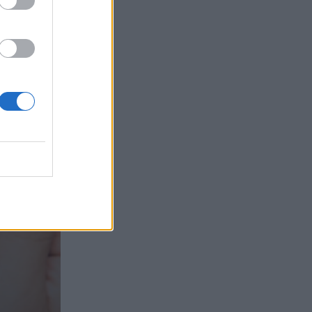
τα συμφέροντα, οι ελληνικές τράπεζες
«πρωταθλήτριες» στα δάνεια, νέο deal
Βαρδινογιάννη- Εξάρχου και ο
διπλασιασμός των κερδών της ΔΕΗ
05.08.2026
Randy Schekman, Νομπελίστας Ιατρικής:
«Σε πέντε χρόνια μπορεί να έχουμε
θεραπεία που αναστέλλει την εξέλιξη
του Πάρκινσον»
05.08.2026
Ε.Ε και παράνομη μετανάστευση:
προτάσεις και δράσεις με παρονομαστή
το κοινό συμφέρον
05.08.2026
Αντώνης Βουκλαρής - «ΕΡΡΙΚΟΣ
ΝΤΥΝΑΝ»
05.08.2026
Η νέα εποχή στην εκπαίδευση των