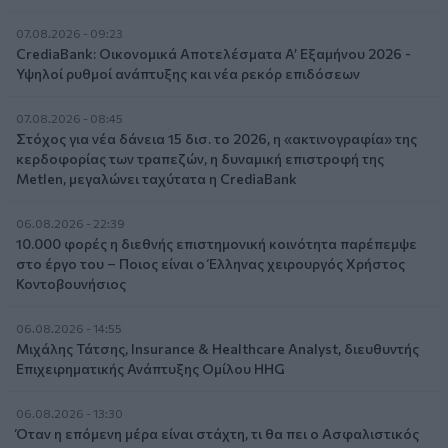
07.08.2026 - 09:23
CrediaBank: Οικονομικά Αποτελέσματα A’ Εξαμήνου 2026 -
Υψηλοί ρυθμοί ανάπτυξης και νέα ρεκόρ επιδόσεων
07.08.2026 - 08:45
Στόχος για νέα δάνεια 15 δισ. το 2026, η «ακτινογραφία» της
κερδοφορίας των τραπεζών, η δυναμική επιστροφή της
Metlen, μεγαλώνει ταχύτατα η CrediaBank
06.08.2026 - 22:39
10.000 φορές η διεθνής επιστημονική κοινότητα παρέπεμψε
στο έργο του – Ποιος είναι ο Έλληνας χειρουργός Χρήστος
Κοντοβουνήσιος
06.08.2026 - 14:55
Μιχάλης Τάτσης, Insurance & Healthcare Analyst, διευθυντής
Επιχειρηματικής Ανάπτυξης Ομίλου HHG
06.08.2026 - 13:30
Όταν η επόμενη μέρα είναι στάχτη, τι θα πει ο Ασφαλιστικός