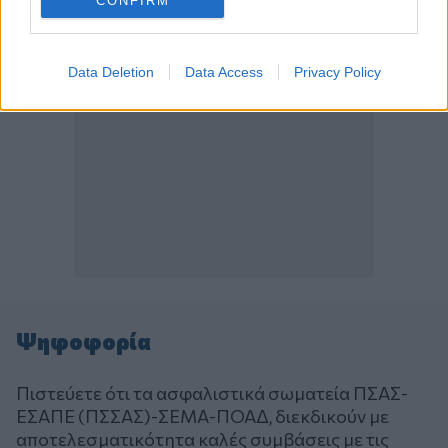
CONFIRM
Data Deletion
Data Access
Privacy Policy
Ψηφοφορία
Πιστεύετε ότι τα ασφαλιστικά σωματεία ΠΣΑΣ-
ΕΣΑΠΕ (ΠΣΣΑΣ)-ΣΕΜΑ-ΠΟΑΔ, διεκδικούν με
αποτελεσματικότητα καλές συμβάσεις με τις