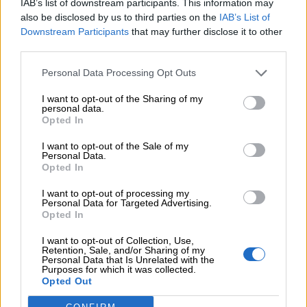
ΔΕΗ
IAB’s list of downstream participants. This information may
also be disclosed by us to third parties on the
IAB’s List of
Downstream Participants
that may further disclose it to other
05.08.2026 - 13:37
third parties.
Randy Schekman, Νομπελίστας Ιατρικής: «Σε πέντε χρόνια
μπορεί να έχουμε θεραπεία που αναστέλλει την εξέλιξη του
Personal Data Processing Opt Outs
Πάρκινσον»
I want to opt-out of the Sharing of my
05.08.2026 - 12:33
personal data.
Ε.Ε και παράνομη μετανάστευση: προτάσεις και δράσεις με
Opted In
παρονομαστή το κοινό συμφέρον
I want to opt-out of the Sale of my
Personal Data.
05.08.2026 - 12:11
Opted In
Αντώνης Βουκλαρής - «ΕΡΡΙΚΟΣ ΝΤΥΝΑΝ»
I want to opt-out of processing my
Personal Data for Targeted Advertising.
05.08.2026 - 11:30
Opted In
Η νέα εποχή στην εκπαίδευση των ασφαλιστικών
διαμεσολαβητών
I want to opt-out of Collection, Use,
Retention, Sale, and/or Sharing of my
Personal Data that Is Unrelated with the
Purposes for which it was collected.
ΠΕΡΙΣΣΟΤΕΡΑ
Opted Out