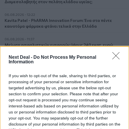
Διαμεσολαβητής στον πελάτη κλάδου υγείας;
06.08.2026 - 12:22
Kavita Patel - PhARMA Innovation Forum: Ένα στα πέντε
καινοτόμα φάρμακα φτάνει τελικά στην Ελλάδα
06.08.2026 - 11:37
Μείωση ασφαλιστικών εισφορών ύψους 240 εκατ. ευρώ
ζητούν οι έμποροι από την Κυβέρνηση
Next Deal -
Do Not Process My Personal
Information
06.08.2026 - 10:45
Ευρώπη: Μπορεί η κλιματική αλλαγή να οδηγήσει σε
ενεργειακή κρίση;
If you wish to opt-out of the sale, sharing to third parties, or
processing of your personal or sensitive information for
targeted advertising by us, please use the below opt-out
06.08.2026 - 09:15
Στέλιος Λιανός – INTERAMERICAN / Αθηναϊκή Γενική Κλινική
section to confirm your selection. Please note that after your
opt-out request is processed you may continue seeing
interest-based ads based on personal information utilized by
06.08.2026 - 08:40
us or personal information disclosed to third parties prior to
Η γαλλική «ψήφος» στο «καλώδιο» και τα συμφέροντα, οι
your opt-out. You may separately opt-out of the further
ελληνικές τράπεζες «πρωταθλήτριες» στα δάνεια, νέο deal
Βαρδινογιάννη- Εξάρχου και ο διπλασιασμός των κερδών της
disclosure of your personal information by third parties on the