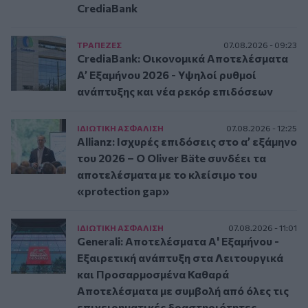
CrediaBank
ΤΡAΠΕΖΕΣ
07.08.2026 - 09:23
CrediaBank: Οικονομικά Αποτελέσματα
A’ Εξαμήνου 2026 - Υψηλοί ρυθμοί
ανάπτυξης και νέα ρεκόρ επιδόσεων
ΙΔΙΩΤΙΚΗ ΑΣΦAΛΙΣΗ
07.08.2026 - 12:25
Allianz: Ισχυρές επιδόσεις στο α’ εξάμηνο
του 2026 – Ο Oliver Bäte συνδέει τα
αποτελέσματα με το κλείσιμο του
«protection gap»
ΙΔΙΩΤΙΚΗ ΑΣΦAΛΙΣΗ
07.08.2026 - 11:01
Generali: Αποτελέσματα Α' Εξαμήνου -
Εξαιρετική ανάπτυξη στα Λειτουργικά
και Προσαρμοσμένα Καθαρά
Αποτελέσματα με συμβολή από όλες τις
επιχειρηματικές δραστηριότητες