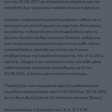
έως την 30.06.2017, με απαραίτητη ασφαλώς και την
καταβολή των τρεχουσών ασφαλιστικών εισφορών.
Ωστόσο, η άμεση υπαγωγή στη ρύθμιση, καθώς και η
συντομότερη αποπληρωμή των οφειλών, δίνει στους
εργοδότες τη δυνατότητα να επωφεληθούν από το
μέγιστο δυνατό αριθμό μηνιαίων δόσεων, καθώς και
από τη μέγιστη δυνατή έκπτωση επί των κάθε είδους
προσαυξήσεων, πρόσθετων τελών και λοιπών
επιβαρύνσεων της κεφαλαιοποιημένης, την 31.12.2012,
οφειλής. Σύμφωνα με την ανακοίνωση, για κάθε μήνα
καθυστέρησης υπαγωγής στη ρύθμιση, μετά την
30.06.2013, οι δόσεις μειώνονται αντίστοιχα.
Παράλληλα, όσον αφορά σε οφειλές μισθολογικών
περιόδων απασχόλησης από 01.01.2013 έως 30.06.2013,
αυτές θα ρυθμίζονται σε 12 ισόποσες μηνιαίες δόσεις.
Κατά συνέπεια, η Διοίκηση του Ι.Κ.Α.-Ε.Τ.Α.Μ.,