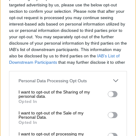
targeted advertising by us, please use the below opt-out
05.08.2026 - 09:20
section to confirm your selection. Please note that after your
Καλοκαιρινό ταξίδι: Οι 8 συμβουλές που αξίζει να δώσει κάθε
opt-out request is processed you may continue seeing
ασφαλιστής στους πελάτες του
interest-based ads based on personal information utilized by
us or personal information disclosed to third parties prior to
05.08.2026 - 08:51
your opt-out. You may separately opt-out of the further
Το εκλογικό «καμπανάκι» της Goldman Sachs, η ισχυρή
disclosure of your personal information by third parties on the
πιστωτική επέκταση των ελληνικών τραπεζών, το «πάρτι»
IAB’s list of downstream participants. This information may
στις αγορές, οι «κρυμμένες» αξίες της ΓΕΚ ΤΕΡΝΑ
also be disclosed by us to third parties on the
IAB’s List of
Downstream Participants
that may further disclose it to other
05.08.2026 - 08:37
third parties.
Ιωάννης Μπολέτης – ΩΝΑΣΕΙΟ
Personal Data Processing Opt Outs
04.08.2026 - 15:33
I want to opt-out of the Sharing of my
ERGO Hellas: Μέτρα στήριξης για τους πληγέντες
personal data.
ασφαλισμένους της από τις πυρκαγιές
Opted In
I want to opt-out of the Sale of my
04.08.2026 - 12:40
Personal Data.
Τράπεζα Κύπρου: Ενισχυμένες κατά 31% οι ασφαλιστικές
Opted In
υπηρεσίες - Κέρδη €252 εκατ. (+7%) και ROTE 18.8% στο
εξάμηνο
I want to opt-out of processing my