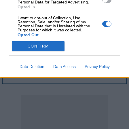
Personal Data for Targeted Advertising.
Opted In
04.08.2026 - 11:49
Σπύρος Γεωργαράς - «ΥΓΕΙΑ» / Ερευνητικό και Θεραπευτικό
I want to opt-out of Collection, Use,
Ινστιτούτο ΟΦΘΑΛΜΟΣ
Retention, Sale, and/or Sharing of my
Personal Data that Is Unrelated with the
Purposes for which it was collected.
04.08.2026 - 11:46
Opted Out
10 βασικές συμβουλές για προστασία μετά από πυρκαγιά
CONFIRM
04.08.2026 - 11:26
Γιάννης Καντώρος – Όμιλος INTERAMERICAN
Data Deletion
Data Access
Privacy Policy
ΠΕΡΙΣΣΟΤΕΡΑ