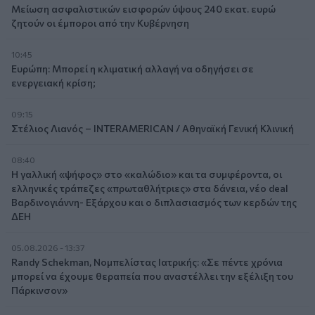
Μείωση ασφαλιστικών εισφορών ύψους 240 εκατ. ευρώ
ζητούν οι έμποροι από την Κυβέρνηση
10:45
Ευρώπη: Μπορεί η κλιματική αλλαγή να οδηγήσει σε
ενεργειακή κρίση;
09:15
Στέλιος Λιανός – INTERAMERICAN / Αθηναϊκή Γενική Κλινική
08:40
Η γαλλική «ψήφος» στο «καλώδιο» και τα συμφέροντα, οι
ελληνικές τράπεζες «πρωταθλήτριες» στα δάνεια, νέο deal
Βαρδινογιάννη- Εξάρχου και ο διπλασιασμός των κερδών της
ΔΕΗ
05.08.2026 - 13:37
Randy Schekman, Νομπελίστας Ιατρικής: «Σε πέντε χρόνια
μπορεί να έχουμε θεραπεία που αναστέλλει την εξέλιξη του
Πάρκινσον»