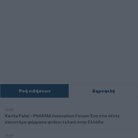
Ροή ειδήσεων
Δημοφιλή
12:22
Kavita Patel - PhARMA Innovation Forum: Ένα στα πέντε
καινοτόμα φάρμακα φτάνει τελικά στην Ελλάδα
11:37