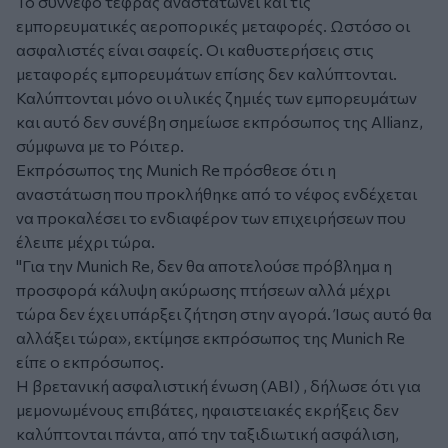
Το σύννεφο τέφρας αναστατώνει και τις
εμπορευματικές αεροπορικές μεταφορές. Ωστόσο οι
ασφαλιστές είναι σαφείς. Οι καθυστερήσεις στις
μεταφορές εμπορευμάτων επίσης δεν καλύπτονται.
Καλύπτονται μόνο οι υλικές ζημιές των εμπορευμάτων
και αυτό δεν συνέβη σημείωσε εκπρόσωπος της Allianz,
σύμφωνα με το Ρόιτερ.
Εκπρόσωπος της Munich Re πρόσθεσε ότι η
αναστάτωση που προκλήθηκε από το νέφος ενδέχεται
να προκαλέσει το ενδιαφέρον των επιχειρήσεων που
έλειπε μέχρι τώρα.
"Για την Munich Re, δεν θα αποτελούσε πρόβλημα η
προσφορά κάλυψη ακύρωσης πτήσεων αλλά μέχρι
τώρα δεν έχει υπάρξει ζήτηση στην αγορά. Ίσως αυτό θα
αλλάξει τώρα», εκτίμησε εκπρόσωπος της Munich Re
είπε ο εκπρόσωπος.
Η βρετανική ασφαλιστική ένωση (ABI) , δήλωσε ότι για
μεμονωμένους επιβάτες, ηφαιστειακές εκρήξεις δεν
καλύπτονται πάντα, από την ταξιδιωτική ασφάλιση,