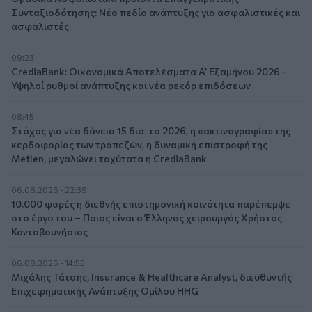
Συνταξιοδότησης: Νέο πεδίο ανάπτυξης για ασφαλιστικές και
ασφαλιστές
09:23
CrediaBank: Οικονομικά Αποτελέσματα A’ Εξαμήνου 2026 -
Υψηλοί ρυθμοί ανάπτυξης και νέα ρεκόρ επιδόσεων
08:45
Στόχος για νέα δάνεια 15 δισ. το 2026, η «ακτινογραφία» της
κερδοφορίας των τραπεζών, η δυναμική επιστροφή της
Metlen, μεγαλώνει ταχύτατα η CrediaBank
06.08.2026 - 22:39
10.000 φορές η διεθνής επιστημονική κοινότητα παρέπεμψε
στο έργο του – Ποιος είναι ο Έλληνας χειρουργός Χρήστος
Κοντοβουνήσιος
06.08.2026 - 14:55
Μιχάλης Τάτσης, Insurance & Healthcare Analyst, διευθυντής
Επιχειρηματικής Ανάπτυξης Ομίλου HHG