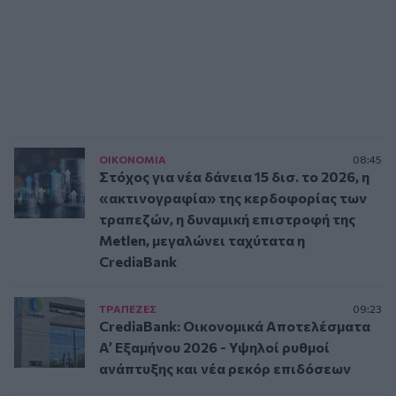
ΟΙΚΟΝΟΜΙΑ
08:45
Στόχος για νέα δάνεια 15 δισ. το 2026, η
«ακτινογραφία» της κερδοφορίας των
τραπεζών, η δυναμική επιστροφή της
Metlen, μεγαλώνει ταχύτατα η
CrediaBank
ΤΡAΠΕΖΕΣ
09:23
CrediaBank: Οικονομικά Αποτελέσματα
A’ Εξαμήνου 2026 - Υψηλοί ρυθμοί
ανάπτυξης και νέα ρεκόρ επιδόσεων