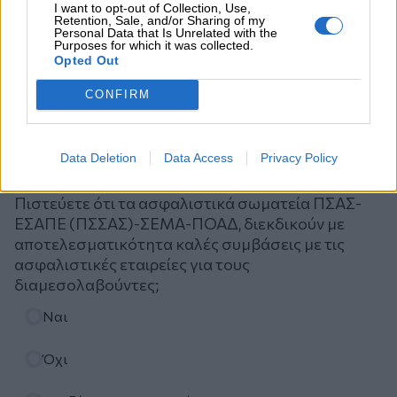
I want to opt-out of Collection, Use,
Retention, Sale, and/or Sharing of my
Personal Data that Is Unrelated with the
Purposes for which it was collected.
Opted Out
CONFIRM
Ψηφοφορία
Data Deletion
Data Access
Privacy Policy
Πιστεύετε ότι τα ασφαλιστικά σωματεία ΠΣΑΣ-
ΕΣΑΠΕ (ΠΣΣΑΣ)-ΣΕΜΑ-ΠΟΑΔ, διεκδικούν με
αποτελεσματικότητα καλές συμβάσεις με τις
ασφαλιστικές εταιρείες για τους
διαμεσολαβούντες;
Επιλογές
Ναι
Όχι