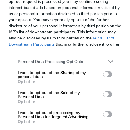
opt-out request is processed you may continue seeing
Ξεκινούν οι αιτήσεις στο vouchers.gov.gr για το Πρόγραμμα
interest-based ads based on personal information utilized by
«Τουρισμός για όλους 2026-2027»
us or personal information disclosed to third parties prior to
your opt-out. You may separately opt-out of the further
05.08.2026 - 10:19
disclosure of your personal information by third parties on the
WWF: Περισσότερα από 180.000 στρέμματα καμένων
IAB’s list of downstream participants. This information may
δασικών εκτάσεων στην Ελλάδα σε λίγες μόλις μέρες
also be disclosed by us to third parties on the
IAB’s List of
Downstream Participants
that may further disclose it to other
05.08.2026 - 09:45
third parties.
Η Ελλάδα που αντιστέκεται και επιμένει να μην ασφαλίζεται!
Personal Data Processing Opt Outs
ΠΕΡΙΣΣΟΤΕΡΑ
I want to opt-out of the Sharing of my
personal data.
Opted In
I want to opt-out of the Sale of my
Personal Data.
Opted In
I want to opt-out of processing my
Personal Data for Targeted Advertising.
Opted In