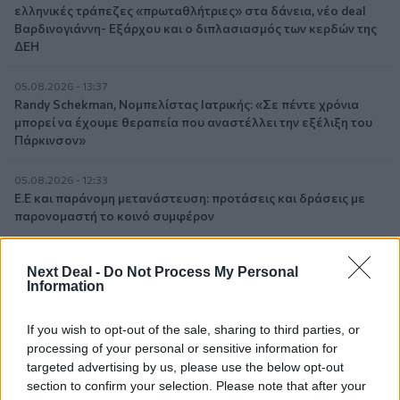
ελληνικές τράπεζες «πρωταθλήτριες» στα δάνεια, νέο deal
Βαρδινογιάννη- Εξάρχου και ο διπλασιασμός των κερδών της
ΔΕΗ
05.08.2026 - 13:37
Randy Schekman, Νομπελίστας Ιατρικής: «Σε πέντε χρόνια
μπορεί να έχουμε θεραπεία που αναστέλλει την εξέλιξη του
Πάρκινσον»
05.08.2026 - 12:33
Ε.Ε και παράνομη μετανάστευση: προτάσεις και δράσεις με
παρονομαστή το κοινό συμφέρον
05.08.2026 - 12:11
Next Deal -
Do Not Process My Personal
Αντώνης Βουκλαρής - «ΕΡΡΙΚΟΣ ΝΤΥΝΑΝ»
Information
05.08.2026 - 11:30
If you wish to opt-out of the sale, sharing to third parties, or
Η νέα εποχή στην εκπαίδευση των ασφαλιστικών
processing of your personal or sensitive information for
διαμεσολαβητών
targeted advertising by us, please use the below opt-out
section to confirm your selection. Please note that after your
05.08.2026 - 10:50