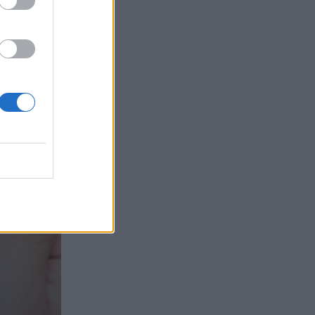
τα συμφέροντα, οι ελληνικές τράπεζες
«πρωταθλήτριες» στα δάνεια, νέο deal
Βαρδινογιάννη- Εξάρχου και ο
διπλασιασμός των κερδών της ΔΕΗ
05.08.2026 - 13:37
Randy Schekman, Νομπελίστας Ιατρικής:
«Σε πέντε χρόνια μπορεί να έχουμε
θεραπεία που αναστέλλει την εξέλιξη
του Πάρκινσον»
05.08.2026 - 12:33
Ε.Ε και παράνομη μετανάστευση:
προτάσεις και δράσεις με παρονομαστή
το κοινό συμφέρον
05.08.2026 - 12:11
Αντώνης Βουκλαρής - «ΕΡΡΙΚΟΣ
ΝΤΥΝΑΝ»
05.08.2026 - 11:30
Η νέα εποχή στην εκπαίδευση των