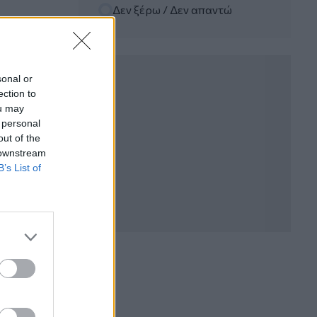
Δεν ξέρω / Δεν απαντώ
06.08.2026 - 12:22
Kavita Patel - PhARMA Innovation
Forum: Ένα στα πέντε καινοτόμα
φάρμακα φτάνει τελικά στην Ελλάδα
sonal or
ection to
06.08.2026 - 11:37
ou may
Μείωση ασφαλιστικών εισφορών
 personal
ύψους 240 εκατ. ευρώ ζητούν οι
έμποροι από την Κυβέρνηση
out of the
 downstream
B’s List of
06.08.2026 - 10:45
Ευρώπη: Μπορεί η κλιματική αλλαγή να
οδηγήσει σε ενεργειακή κρίση;
06.08.2026 - 09:15
Στέλιος Λιανός – INTERAMERICAN /
Αθηναϊκή Γενική Κλινική
06.08.2026 - 08:40
Η γαλλική «ψήφος» στο «καλώδιο» και