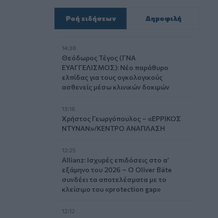
Ροή ειδήσεων
Δημοφιλή
14:38
Θεόδωρος Τέγος (ΓΝΑ
ΕΥΑΓΓΕΛΙΣΜΟΣ): Νέο παράθυρο
ελπίδας για τους ογκολογικούς
ασθενείς μέσω κλινικών δοκιμών
13:16
Χρήστος Γεωργόπουλος – «ΕΡΡΙΚΟΣ
ΝΤΥΝΑΝ»/ΚΕΝΤΡΟ ΑΝΑΠΛΑΣΗ
12:25
Allianz: Ισχυρές επιδόσεις στο α’
εξάμηνο του 2026 – Ο Oliver Bäte
συνδέει τα αποτελέσματα με το
κλείσιμο του «protection gap»
12:12