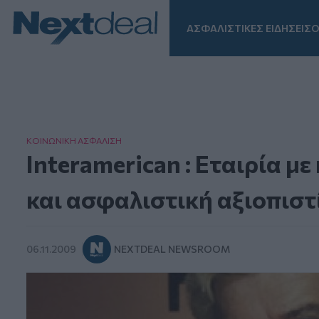
ΑΣΦΑΛΙΣΤΙΚΕΣ ΕΙΔΗΣΕΙΣ
Ο
Facebook
Instagram
LinkedIn
TikTok
X
Homepage
ΚΟΙΝΩΝΙΚΗ ΑΣΦAΛΙΣΗ
Interamerican : Εταιρία μ
και ασφαλιστική αξιοπιστ
06.11.2009
NEXTDEAL NEWSROOM