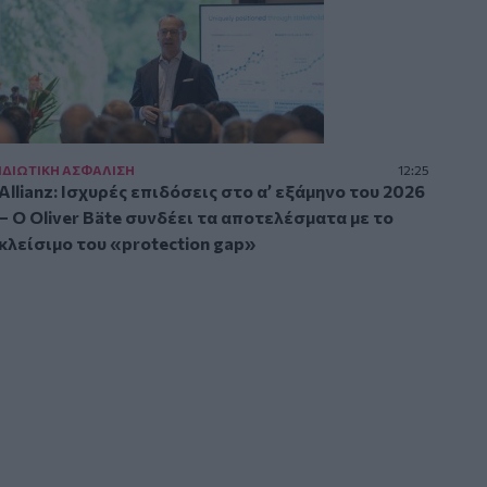
ΙΔΙΩΤΙΚΗ ΑΣΦAΛΙΣΗ
12:25
Allianz: Ισχυρές επιδόσεις στο α’ εξάμηνο του 2026
– Ο Oliver Bäte συνδέει τα αποτελέσματα με το
κλείσιμο του «protection gap»