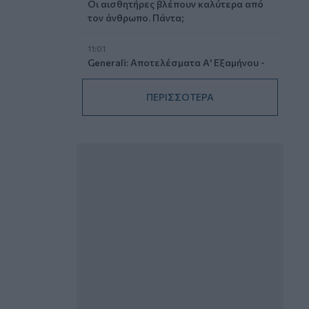
Οι αισθητήρες βλέπουν καλύτερα από
τον άνθρωπο. Πάντα;
11:01
Generali: Αποτελέσματα Α' Εξαμήνου -
Εξαιρετική ανάπτυξη στα Λειτουργικά
και Προσαρμοσμένα Καθαρά
ΠΕΡΙΣΣΟΤΕΡΑ
Αποτελέσματα με συμβολή από όλες
τις επιχειρηματικές δραστηριότητες
10:28
Ομαδικά Ασφαλιστικά προϊόντα
Επαγγελματικής Συνταξιοδότησης: Νέο
πεδίο ανάπτυξης για ασφαλιστικές και
ασφαλιστές
09:23
CrediaBank: Οικονομικά Αποτελέσματα
A’ Εξαμήνου 2026 - Υψηλοί ρυθμοί
ανάπτυξης και νέα ρεκόρ επιδόσεων
08:45