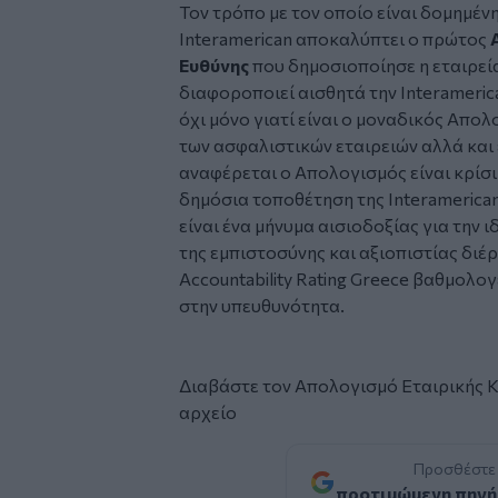
Τον τρόπο με τον οποίο είναι δομημένη
Interamerican αποκαλύπτει ο πρώτος
Ευθύνης
που δημοσιοποίησε η εταιρεία
διαφοροποιεί αισθητά την Interameric
όχι μόνο γιατί είναι ο μοναδικός Απο
των ασφαλιστικών εταιρειών αλλά και 
αναφέρεται ο Απολογισμός είναι κρίσιμ
δημόσια τοποθέτηση της Interamerican
είναι ένα μήνυμα αισιοδοξίας για την
της εμπιστοσύνης και αξιοπιστίας διέρ
Accountability Rating Greece βαθμολο
στην υπευθυνότητα.
Διαβάστε τον Απολογισμό Εταιρικής Κ
αρχείο
Προσθέστε
προτιμώμενη πηγή