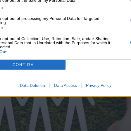
o opt-out of the Sale of my Personal Data.
υνεχής ροή
In
to opt-out of processing my Personal Data for Targeted
ing.
In
o opt-out of Collection, Use, Retention, Sale, and/or Sharing
ersonal Data that Is Unrelated with the Purposes for which it
lected.
Out
CONFIRM
Data Deletion
Data Access
Privacy Policy