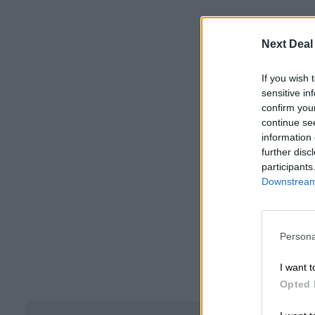
Next Deal
If you wish 
sensitive in
confirm you
continue se
information 
further disc
participants
Downstream 
Persona
I want t
Opted 