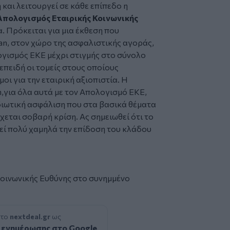
 και λειτουργεί σε κάθε επίπεδο η
Απολογισμός Εταιρικής Κοινωνικής
. Πρόκειται για μια έκθεση που
an, στον χώρο της ασφαλιστικής αγοράς,
λογισμός ΕΚΕ μέχρι στιγμής στο σύνολο
επειδή οι τομείς στους οποίους
οι για την εταιρική αξιοπιστία. Η
,για όλα αυτά με τον Απολογισμό ΕΚΕ,
 ιδιωτική ασφάλιση που στα βασικά θέματα
χεται σοβαρή κρίση. Ας σημειωθεί ότι το
γεί πολύ χαμηλά την επίδοση του κλάδου
οινωνικής Ευθύνης στο συνημμένο
 το
nextdeal.gr
ως
 ενημέρωσης στο Google