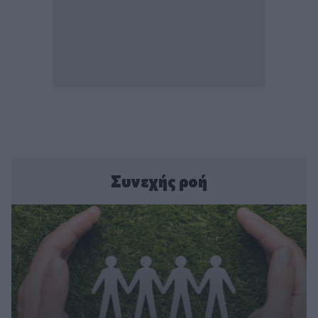
Συνεχής ροή