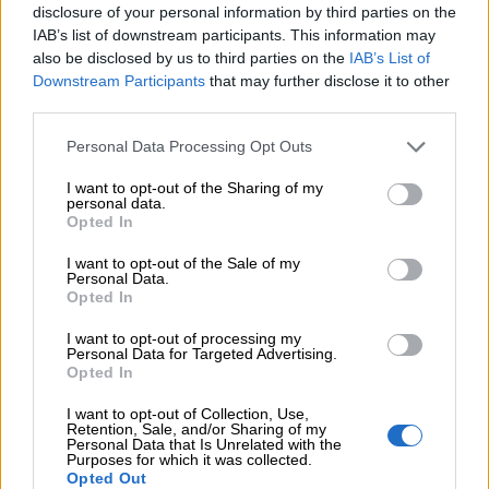
disclosure of your personal information by third parties on the
IAB’s list of downstream participants. This information may
05.08.2026 - 10:50
also be disclosed by us to third parties on the
IAB’s List of
Ξεκινούν οι αιτήσεις στο vouchers.gov.gr για το Πρόγραμμα
Downstream Participants
that may further disclose it to other
«Τουρισμός για όλους 2026-2027»
third parties.
05.08.2026 - 10:19
Personal Data Processing Opt Outs
WWF: Περισσότερα από 180.000 στρέμματα καμένων
δασικών εκτάσεων στην Ελλάδα σε λίγες μόλις μέρες
I want to opt-out of the Sharing of my
personal data.
Opted In
05.08.2026 - 09:45
Η Ελλάδα που αντιστέκεται και επιμένει να μην ασφαλίζεται!
I want to opt-out of the Sale of my
Personal Data.
Opted In
05.08.2026 - 09:20
Καλοκαιρινό ταξίδι: Οι 8 συμβουλές που αξίζει να δώσει κάθε
I want to opt-out of processing my
ασφαλιστής στους πελάτες του
Personal Data for Targeted Advertising.
Opted In
05.08.2026 - 08:51
I want to opt-out of Collection, Use,
Το εκλογικό «καμπανάκι» της Goldman Sachs, η ισχυρή
Retention, Sale, and/or Sharing of my
πιστωτική επέκταση των ελληνικών τραπεζών, το «πάρτι»
Personal Data that Is Unrelated with the
Purposes for which it was collected.
στις αγορές, οι «κρυμμένες» αξίες της ΓΕΚ ΤΕΡΝΑ
Opted Out