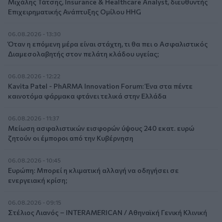
Μιχάλης Τάτσης, Insurance & Healthcare Analyst, διευθυντής
Επιχειρηματικής Ανάπτυξης Ομίλου HHG
06.08.2026 - 13:30
Όταν η επόμενη μέρα είναι στάχτη, τι θα πει ο Ασφαλιστικός
Διαμεσολαβητής στον πελάτη κλάδου υγείας;
06.08.2026 - 12:22
Kavita Patel - PhARMA Innovation Forum: Ένα στα πέντε
καινοτόμα φάρμακα φτάνει τελικά στην Ελλάδα
06.08.2026 - 11:37
Μείωση ασφαλιστικών εισφορών ύψους 240 εκατ. ευρώ
ζητούν οι έμποροι από την Κυβέρνηση
06.08.2026 - 10:45
Ευρώπη: Μπορεί η κλιματική αλλαγή να οδηγήσει σε
ενεργειακή κρίση;
06.08.2026 - 09:15
Στέλιος Λιανός – INTERAMERICAN / Αθηναϊκή Γενική Κλινική