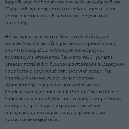
Μαραθώνιας διαδρομής και των αγώνων δρόμου 5 και
10χλμ, καθώς επίσης και στο σύνολο των κριτών, του
προσωπικού και των εθελοντών της οργανωτικής
επιτροπής.
H Chartis κατέχει ηγετική θέση στη διεθνή αγορά
Γενικών Ασφαλειών, εξυπηρετώντας περισσότερους
από 40 εκατομμύρια πελάτες σε 160 χώρες και
πολιτείες. Με ιστορία που ξεκινά το 1935, η Chartis
Greece αποτελεί ένα διαχρονικά σταθερό και φερέγγυο
ασφαλιστικό οργανισμό στην ελληνική αγορά. Με
απαράμιλλη τεχνογνωσία, υψηλό επίπεδο
εξυπηρέτησης, ισχυρά δίκτυα πωλήσεων και
βραβευμένο εργασιακό περιβάλλον, η Chartis Greece
διακρίνεται για το πλήθος και το εύρος των προϊόντων
που προσφέρει, διαμέσου μιας από τις πλέον
επιτυχημένες πλατφόρμες επιχειρηματικών και
προσωπικών ασφαλειών.