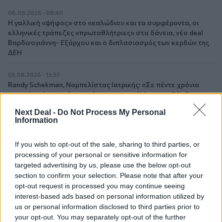
06.08.2026 - 08:40
Η γαλλική «ψήφος» στο «καλώδιο» και τα συμφέροντα, οι
ελληνικές τράπεζες «πρωταθλήτριες» στα δάνεια, νέο deal
Βαρδινογιάννη- Εξάρχου και ο διπλασιασμός των κερδών της
ΔΕΗ
05.08.2026 - 13:37
Randy Schekman, Νομπελίστας Ιατρικής: «Σε πέντε χρόνια
μπορεί να έχουμε θεραπεία που αναστέλλει την εξέλιξη του
Πάρκινσον»
Next Deal -
Do Not Process My Personal
Information
05.08.2026 - 12:33
Ε.Ε και παράνομη μετανάστευση: προτάσεις και δράσεις με
If you wish to opt-out of the sale, sharing to third parties, or
παρονομαστή το κοινό συμφέρον
processing of your personal or sensitive information for
targeted advertising by us, please use the below opt-out
05.08.2026 - 12:11
section to confirm your selection. Please note that after your
Αντώνης Βουκλαρής - «ΕΡΡΙΚΟΣ ΝΤΥΝΑΝ»
opt-out request is processed you may continue seeing
interest-based ads based on personal information utilized by
05.08.2026 - 11:30
us or personal information disclosed to third parties prior to
Η νέα εποχή στην εκπαίδευση των ασφαλιστικών
your opt-out. You may separately opt-out of the further
διαμεσολαβητών