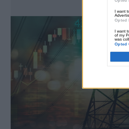
Opted 
Σ
I want 
Advertis
Opted 
I want t
of my P
was col
Opted 