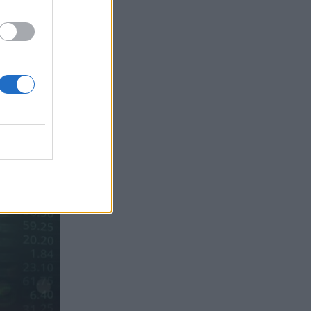
Sachs, η ισχυρή πιστωτική επέκταση
των ελληνικών τραπεζών, το «πάρτι»
στις αγορές, οι «κρυμμένες» αξίες της
ΓΕΚ ΤΕΡΝΑ
05.08.2026 - 08:37
Ιωάννης Μπολέτης – ΩΝΑΣΕΙΟ
04.08.2026 - 15:33
ERGO Hellas: Μέτρα στήριξης για τους
πληγέντες ασφαλισμένους της από τις
πυρκαγιές
04.08.2026 - 12:40
Τράπεζα Κύπρου: Ενισχυμένες κατά
31% οι ασφαλιστικές υπηρεσίες -
Κέρδη €252 εκατ. (+7%) και ROTE
18.8% στο εξάμηνο