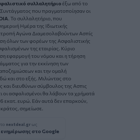
φαλιστικό συλλαλητήριο
έξω από το
 Συντάγματος που πραγματοποίησαν οι
ΟΙΑ
. Το συλλαλητήριο, που
ημερινή Ημέρα της Ιδιωτικής
πιτροπή Αγώνα Διαμεσολαβούντων Ασπίς
ση όλων των φορέων της Ασφαλιστικής
φαλισμένων της εταιρίας. Κύριο
εση εφαρμογή του νόμου και η τήρηση
μματος για την εκκίνηση των
αποζημιώσεων και την ομαλή
ώ και στο εξής. Μιλώντας στο
 και διευθύνων σύμβουλος της Ασπις
 οι ασφαλισμένοι θα λάβουν τα χρήματά
06 εκατ. ευρώ. Εάν αυτά δεν επαρκούν,
 κράτος, σημείωσε.
 το
nextdeal.gr
ως
 ενημέρωσης στο Google