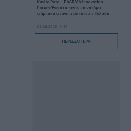
Kavita Patel - PhARMA Innovation
Forum: Ένα στα πέντε καινοτόμα
φάρμακα φτάνει τελικά στην Ελλάδα
06.08.2026 - 11:37
Μείωση ασφαλιστικών εισφορών
ύψους 240 εκατ. ευρώ ζητούν οι
ΠΕΡΙΣΣΟΤΕΡΑ
έμποροι από την Κυβέρνηση
06.08.2026 - 10:45
Ευρώπη: Μπορεί η κλιματική αλλαγή να
οδηγήσει σε ενεργειακή κρίση;
06.08.2026 - 09:15
Στέλιος Λιανός – INTERAMERICAN /
Αθηναϊκή Γενική Κλινική
06.08.2026 - 08:40
Η γαλλική «ψήφος» στο «καλώδιο» και
τα συμφέροντα, οι ελληνικές τράπεζες
«πρωταθλήτριες» στα δάνεια, νέο deal
Βαρδινογιάννη- Εξάρχου και ο