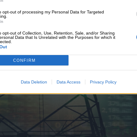
In
υνεχής ροή
to opt-out of processing my Personal Data for Targeted
ing.
In
o opt-out of Collection, Use, Retention, Sale, and/or Sharing
ersonal Data that Is Unrelated with the Purposes for which it
lected.
Out
CONFIRM
Data Deletion
Data Access
Privacy Policy