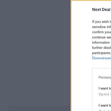
Next Deal
If you wish 
sensitive in
confirm you
continue se
information 
further disc
participants
Downstream 
Persona
I want t
Opted 
I want t