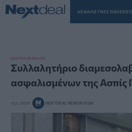
ΑΣΦΑΛΙΣΤΙΚΕΣ ΕΙΔΗΣΕΙΣ
Ο
Facebook
Instagram
LinkedIn
TikTok
X
Homepage
ΙΔΙΩΤΙΚΗ ΑΣΦAΛΙΣΗ
Συλλαλητήριο διαμεσολα
ασφαλισμένων της Ασπίς 
11.11.2009
NEXTDEAL NEWSROOM