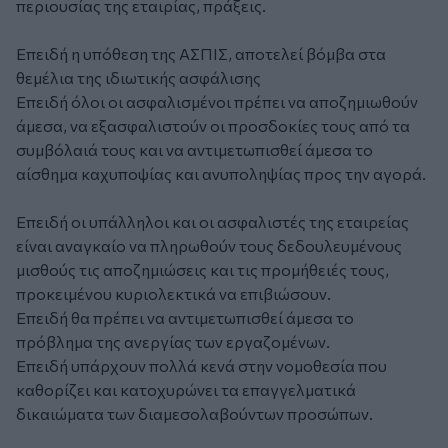
περιουσίας της εταιρίας, πράξεις.
Επειδή η υπόθεση της ΑΣΠΙΣ, αποτελεί βόμβα στα
θεμέλια της ιδιωτικής ασφάλισης
Επειδή όλοι οι ασφαλισμένοι πρέπει να αποζημιωθούν
άμεσα, να εξασφαλιστούν οι προσδοκίες τους από τα
συμβόλαιά τους και να αντιμετωπισθεί άμεσα το
αίσθημα καχυποψίας και ανυποληψίας προς την αγορά.
Επειδή οι υπάλληλοι και οι ασφαλιστές της εταιρείας
είναι αναγκαίο να πληρωθούν τους δεδουλευμένους
μισθούς τις αποζημιώσεις και τις προμήθειές τους,
προκειμένου κυριολεκτικά να επιβιώσουν.
Επειδή θα πρέπει να αντιμετωπισθεί άμεσα το
πρόβλημα της ανεργίας των εργαζομένων.
Επειδή υπάρχουν πολλά κενά στην νομοθεσία που
καθορίζει και κατοχυρώνει τα επαγγελματικά
δικαιώματα των διαμεσολαβούντων προσώπων.