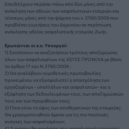
Επειδή έχουν περάσει πάνω από δύο μήνες από την
ανάκληση των αδειών των ασφαλιστικών εταιριών και
τέσσερις μήνες από την ψήφιση του ν. 3790/2009 που
προβλέπει εγγυήσεις του Δημοσίου σε περίπτωση
ανάκλησης αδείας ασφαλιστικής εταιρίας Ζωής.
Ερωτώνται οι κ.κ. Υπουργοί:
1) Σκοπεύουν να αναζητήσουν τρόπους αποζημίωσης
όλων των ασφαλισμένων της ΑΣΠΙΣ ΠΡΟΝΟΙΑ με βάση
το άρθρο 17 του Ν.3790/2009 ;
2) Θα αναλάβουν νομοθετικές πρωτοβουλίες
προκειμένου να εξασφαλιστεί η απασχόληση των
εργαζομένων - υπαλλήλων και ασφαλιστών- και η
εξόφληση των δεδουλευμένων τους, των αποζημιώσεών
τους και των προμηθειών τους;
3) Ποιο είναι το ύψος των αποθεματικών της εταιρείας;
Θα χρησιμοποιηθούν άμεσα για τις πιο πιεστικές
ανάγκες των ασφαλισμένων;
4) Τι πιέσεις θα ασκήσετε στις ασφαλιστικές εταιρείες