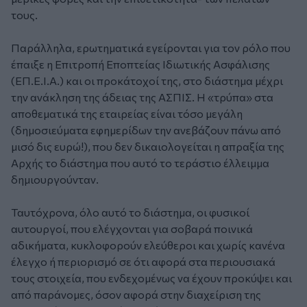
τους.
Παράλληλα, ερωτηματικά εγείρονται για τον ρόλο που
έπαιξε η Επιτροπή Εποπτείας Ιδιωτικής Ασφάλισης
(ΕΠ.Ε.Ι.Α.) και οι προκάτοχοί της, στο διάστημα μέχρι
την ανάκληση της άδειας της ΑΣΠΙΣ. Η «τρύπα» στα
αποθεματικά της εταιρείας είναι τόσο μεγάλη
(δημοσιεύματα εφημερίδων την ανεβάζουν πάνω από
μισό δις ευρώ!), που δεν δικαιολογείται η απραξία της
Αρχής το διάστημα που αυτό το τεράστιο έλλειμμα
δημιουργούνταν.
Ταυτόχρονα, όλο αυτό το διάστημα, οι φυσικοί
αυτουργοί, που ελέγχονται για σοβαρά ποινικά
αδικήματα, κυκλοφορούν ελεύθεροι και χωρίς κανένα
έλεγχο ή περιορισμό σε ότι αφορά στα περιουσιακά
τους στοιχεία, που ενδεχομένως να έχουν προκύψει και
από παράνομες, όσον αφορά στην διαχείριση της