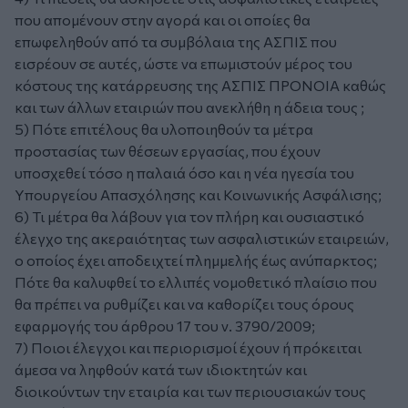
που απομένουν στην αγορά και οι οποίες θα
επωφεληθούν από τα συμβόλαια της ΑΣΠΙΣ που
εισρέουν σε αυτές, ώστε να επωμιστούν μέρος του
κόστους της κατάρρευσης της ΑΣΠΙΣ ΠΡΟΝΟΙΑ καθώς
και των άλλων εταιριών που ανεκλήθη η άδεια τους ;
5) Πότε επιτέλους θα υλοποιηθούν τα μέτρα
προστασίας των θέσεων εργασίας, που έχουν
υποσχεθεί τόσο η παλαιά όσο και η νέα ηγεσία του
Υπουργείου Απασχόλησης και Κοινωνικής Ασφάλισης;
6) Τι μέτρα θα λάβουν για τον πλήρη και ουσιαστικό
έλεγχο της ακεραιότητας των ασφαλιστικών εταιρειών,
ο οποίος έχει αποδειχτεί πλημμελής έως ανύπαρκτος;
Πότε θα καλυφθεί το ελλιπές νομοθετικό πλαίσιο που
θα πρέπει να ρυθμίζει και να καθορίζει τους όρους
εφαρμογής του άρθρου 17 του ν. 3790/2009;
7) Ποιοι έλεγχοι και περιορισμοί έχουν ή πρόκειται
άμεσα να ληφθούν κατά των ιδιοκτητών και
διοικούντων την εταιρία και των περιουσιακών τους