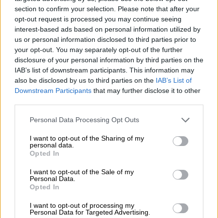
Στόχος για νέα δάνεια 15 δισ. το 2026, η «ακτινογραφία» της
section to confirm your selection. Please note that after your
κερδοφορίας των τραπεζών, η δυναμική επιστροφή της
opt-out request is processed you may continue seeing
Metlen, μεγαλώνει ταχύτατα η CrediaBank
interest-based ads based on personal information utilized by
us or personal information disclosed to third parties prior to
your opt-out. You may separately opt-out of the further
06.08.2026 - 22:39
10.000 φορές η διεθνής επιστημονική κοινότητα παρέπεμψε
disclosure of your personal information by third parties on the
στο έργο του – Ποιος είναι ο Έλληνας χειρουργός Χρήστος
IAB’s list of downstream participants. This information may
Κοντοβουνήσιος
also be disclosed by us to third parties on the
IAB’s List of
Downstream Participants
that may further disclose it to other
third parties.
06.08.2026 - 14:55
Μιχάλης Τάτσης, Insurance & Healthcare Analyst, διευθυντής
Personal Data Processing Opt Outs
Επιχειρηματικής Ανάπτυξης Ομίλου HHG
I want to opt-out of the Sharing of my
06.08.2026 - 13:30
personal data.
Όταν η επόμενη μέρα είναι στάχτη, τι θα πει ο Ασφαλιστικός
Opted In
Διαμεσολαβητής στον πελάτη κλάδου υγείας;
I want to opt-out of the Sale of my
Personal Data.
06.08.2026 - 12:22
Opted In
Kavita Patel - PhARMA Innovation Forum: Ένα στα πέντε
καινοτόμα φάρμακα φτάνει τελικά στην Ελλάδα
I want to opt-out of processing my
Personal Data for Targeted Advertising.