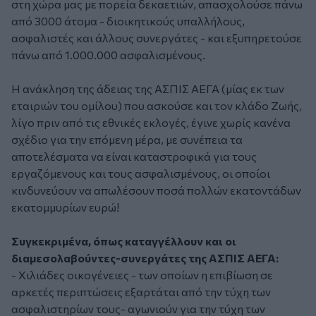
στη χώρα μας με πορεία δεκαετιών, απασχολούσε πάνω
από 3000 άτομα - διοικητικούς υπαλλήλους,
ασφαλιστές και άλλους συνεργάτες - και εξυπηρετούσε
πάνω από 1.000.000 ασφαλισμένους.
Η ανάκληση της άδειας της ΑΣΠΙΣ ΑΕΓΑ (μίας εκ των
εταιριών του ομίλου) που ασκούσε και τον κλάδο Ζωής,
λίγο πριν από τις εθνικές εκλογές, έγινε χωρίς κανένα
σχέδιο για την επόμενη μέρα, με συνέπεια τα
αποτελέσματα να είναι καταστροφικά για τους
εργαζόμενους και τους ασφαλισμένους, οι οποίοι
κινδυνεύουν να απωλέσουν ποσά πολλών εκατοντάδων
εκατομμυρίων ευρώ!
Συγκεκριμένα, όπως καταγγέλλουν και οι
διαμεσολαβούντες-συνεργάτες της ΑΣΠΙΣ ΑΕΓΑ:
- Χιλιάδες οικογένειες - των οποίων η επιβίωση σε
αρκετές περιπτώσεις εξαρτάται από την τύχη των
ασφαλιστηρίων τους- αγωνιούν για την τύχη των