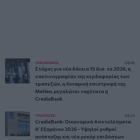
ΟΙΚΟΝΟΜΙΑ
08:45
Στόχος για νέα δάνεια 15 δισ. το 2026, η
«ακτινογραφία» της κερδοφορίας των
τραπεζών, η δυναμική επιστροφή της
Metlen, μεγαλώνει ταχύτατα η
CrediaBank
ΤΡAΠΕΖΕΣ
09:23
CrediaBank: Οικονομικά Αποτελέσματα
A’ Εξαμήνου 2026 - Υψηλοί ρυθμοί
ανάπτυξης και νέα ρεκόρ επιδόσεων