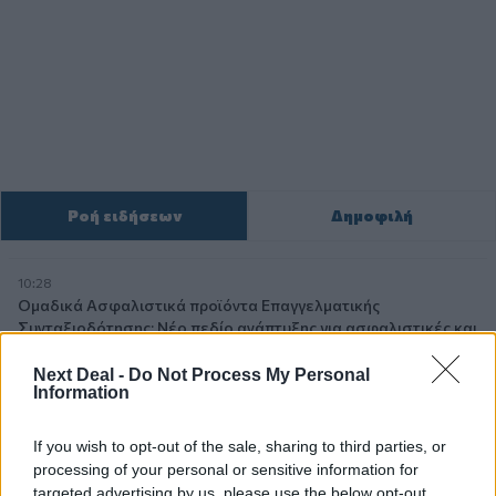
Ροή ειδήσεων
Δημοφιλή
10:28
Ομαδικά Ασφαλιστικά προϊόντα Επαγγελματικής
Συνταξιοδότησης: Νέο πεδίο ανάπτυξης για ασφαλιστικές και
ασφαλιστές
Next Deal -
Do Not Process My Personal
Information
09:23
CrediaBank: Οικονομικά Αποτελέσματα A’ Εξαμήνου 2026 -
Υψηλοί ρυθμοί ανάπτυξης και νέα ρεκόρ επιδόσεων
If you wish to opt-out of the sale, sharing to third parties, or
processing of your personal or sensitive information for
targeted advertising by us, please use the below opt-out
08:45