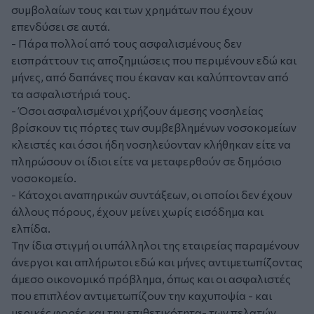
συμβολαίων τους και των χρημάτων που έχουν
επενδύσει σε αυτά.
- Πάρα πολλοί από τους ασφαλισμένους δεν
εισπράττουν τις αποζημιώσεις που περιμένουν εδώ και
μήνες, από δαπάνες που έκαναν και καλύπτονταν από
τα ασφαλιστήριά τους.
- Όσοι ασφαλισμένοι χρήζουν άμεσης νοσηλείας
βρίσκουν τις πόρτες των συμβεβλημένων νοσοκομείων
κλειστές και όσοι ήδη νοσηλεύονταν κλήθηκαν είτε να
πληρώσουν οι ίδιοι είτε να μεταφερθούν σε δημόσιο
νοσοκομείο.
- Κάτοχοι αναπηρικών συντάξεων, οι οποίοι δεν έχουν
άλλους πόρους, έχουν μείνει χωρίς εισόδημα και
ελπίδα.
Την ίδια στιγμή οι υπάλληλοι της εταιρείας παραμένουν
άνεργοι και απλήρωτοι εδώ και μήνες αντιμετωπίζοντας
άμεσο οικονομικό πρόβλημα, όπως και οι ασφαλιστές
που επιπλέον αντιμετωπίζουν την καχυποψία - και
μερικές φορές και την επιθετικότητα- των πελατών