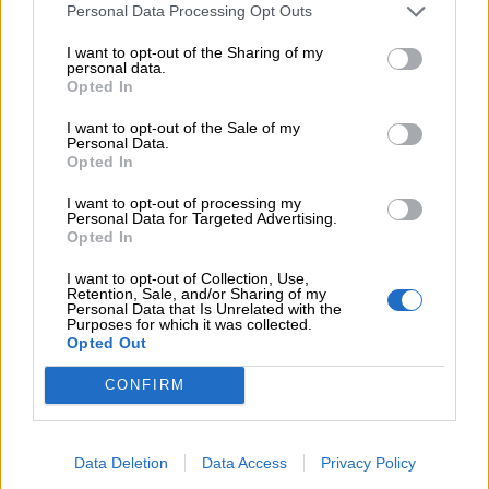
παρονομαστή το κοινό συμφέρον
Personal Data Processing Opt Outs
05.08.2026
I want to opt-out of the Sharing of my
personal data.
Αντώνης Βουκλαρής - «ΕΡΡΙΚΟΣ ΝΤΥΝΑΝ»
Opted In
05.08.2026
I want to opt-out of the Sale of my
Η νέα εποχή στην εκπαίδευση των ασφαλιστικών
Personal Data.
Opted In
διαμεσολαβητών
I want to opt-out of processing my
Personal Data for Targeted Advertising.
ΠΕΡΙΣΣΟΤΕΡΑ
Opted In
I want to opt-out of Collection, Use,
Retention, Sale, and/or Sharing of my
Personal Data that Is Unrelated with the
Purposes for which it was collected.
Opted Out
CONFIRM
Data Deletion
Data Access
Privacy Policy