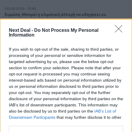
06.08.2026 - 10:45
Ευρώπη: Μπορεί η κλιματική αλλαγή να οδηγήσει σε
ενεργειακή κρίση;
Next Deal -
Do Not Process My Personal
06.08.2026 - 09:15
Information
Στέλιος Λιανός – INTERAMERICAN / Αθηναϊκή Γενική Κλινική
If you wish to opt-out of the sale, sharing to third parties, or
06.08.2026 - 08:40
processing of your personal or sensitive information for
Η γαλλική «ψήφος» στο «καλώδιο» και τα συμφέροντα, οι
targeted advertising by us, please use the below opt-out
ελληνικές τράπεζες «πρωταθλήτριες» στα δάνεια, νέο deal
section to confirm your selection. Please note that after your
Βαρδινογιάννη- Εξάρχου και ο διπλασιασμός των κερδών της
opt-out request is processed you may continue seeing
ΔΕΗ
interest-based ads based on personal information utilized by
us or personal information disclosed to third parties prior to
05.08.2026
your opt-out. You may separately opt-out of the further
Randy Schekman, Νομπελίστας Ιατρικής: «Σε πέντε χρόνια
disclosure of your personal information by third parties on the
μπορεί να έχουμε θεραπεία που αναστέλλει την εξέλιξη του
IAB’s list of downstream participants. This information may
Πάρκινσον»
also be disclosed by us to third parties on the
IAB’s List of
Downstream Participants
that may further disclose it to other
05.08.2026
third parties.
Ε.Ε και παράνομη μετανάστευση: προτάσεις και δράσεις με