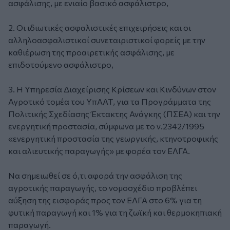
ασφάλισης, με ενιαίο βασικό ασφάλιστρο,
2. Οι ιδιωτικές ασφαλιστικές επιχειρήσεις και οι
αλληλοασφαλιστικοί συνεταιριστικοί φορείς με την
καθιέρωση της προαιρετικής ασφάλισης, με
επιδοτούμενο ασφάλιστρο,
3. Η Υπηρεσία Διαχείρισης Κρίσεων και Κινδύνων στον
Αγροτικό τομέα του ΥπΑΑΤ, για τα Προγράμματα της
Πολιτικής Σχεδίασης Έκτακτης Ανάγκης (ΠΣΕΑ) και την
ενεργητική προστασία, σύμφωνα με το ν.2342/1995
«ενεργητική προστασία της γεωργικής, κτηνοτροφικής
και αλιευτικής παραγωγής» με φορέα τον ΕΛΓΑ.
Να σημειωθεί σε ό,τι αφορά την ασφάλιση της
αγροτικής παραγωγής, το νομοσχέδιο προβλέπει
αύξηση της εισφοράς προς τον ΕΛΓΑ στο 6% για τη
φυτική παραγωγή και 1% για τη ζωϊκή και θερμοκηπιακή
παραγωγή.