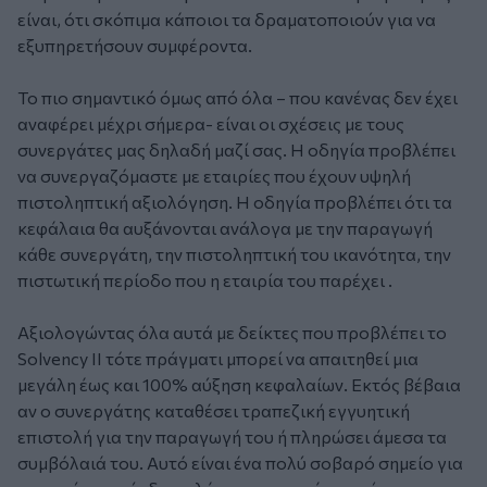
είναι, ότι σκόπιμα κάποιοι τα δραματοποιούν για να
εξυπηρετήσουν συμφέροντα.
Το πιο σημαντικό όμως από όλα – που κανένας δεν έχει
αναφέρει μέχρι σήμερα- είναι οι σχέσεις με τους
συνεργάτες μας δηλαδή μαζί σας. Η οδηγία προβλέπει
να συνεργαζόμαστε με εταιρίες που έχουν υψηλή
πιστοληπτική αξιολόγηση. Η οδηγία προβλέπει ότι τα
κεφάλαια θα αυξάνονται ανάλογα με την παραγωγή
κάθε συνεργάτη, την πιστοληπτική του ικανότητα, την
πιστωτική περίοδο που η εταιρία του παρέχει .
Αξιολογώντας όλα αυτά με δείκτες που προβλέπει το
Solvency II τότε πράγματι μπορεί να απαιτηθεί μια
μεγάλη έως και 100% αύξηση κεφαλαίων. Εκτός βέβαια
αν ο συνεργάτης καταθέσει τραπεζική εγγυητική
επιστολή για την παραγωγή του ή πληρώσει άμεσα τα
συμβόλαιά του. Αυτό είναι ένα πολύ σοβαρό σημείο για