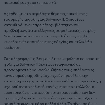
ποιοτικά μας χαρακτηριστικά.
Ας έρθουμε στο περιβόητο θέμα της επικείμενης
εφαρμογής της οδηγίας Solvency II. Ορισμένοι
κατευθυνόμενοι «προφήτες» βιάστηκαν να
προβλέψουν, ότι οι ελληνικές ασφαλιστικές εταιρίες
δεν θα μπορέσουν να ανταποκριθούν στις υψηλές
κεφαλαιακές απαιτήσεις της οδηγίας και τελικά θα
κλείσουν.
Σας πληροφορώ φίλοι μου, ότι τα κεφάλαια που απαιτεί
η οδηγία Solvency II δεν είναι εξωφρενικά αν
προσαρμοστείς και ακολουθήσεις τους υπόλοιπους
κανονισμούς της οδηγίας, π.χ. εάν προσέξεις την
κατανομή του χαρτοφυλακίου επενδύσεων, την επιλογή
ισχυρού αντασφαλιστή, εάν έχεις τους κατάλληλους
εσωτερικούς μηχανισμούς αυτοπροστασίας, εάν δεν
έχεις μεγάλη πιστωτική περίοδο για την είσπραξη των
ασφαλίστρων και πάρα πολλά άλλα. Το σίγουρο όμως