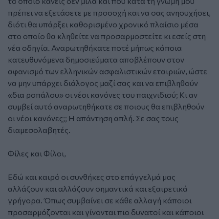
το οποίο κανείς δεν μιλά και που κατά τη γνώμη μου
πρέπει να εξετάσετε με προσοχή και να σας ανησυχήσει,
διότι θα υπάρξει καθορισμένο χρονικό πλαίσιο μέσα
στο οποίο θα κληθείτε να προσαρμοστείτε κι εσείς στη
νέα οδηγία. Αναρωτηθήκατε ποτέ μήπως κάποια
κατευθυνόμενα δημοσιεύματα αποβλέπουν στον
αφανισμό των ελληνικών ασφαλιστικών εταιριών, ώστε
να μην υπάρχει διάλογος μαζί σας και να επιβληθούν
«δια ροπάλου» οι νέοι κανόνες του παιχνιδιού; Κι αν
συμβεί αυτό αναρωτηθήκατε σε ποιους θα επιβληθούν
οι νέοι κανόνες;; Η απάντηση απλή. Σε σας τους
διαμεσολαβητές.
Φίλες και Φίλοι,
Εδώ και καιρό οι συνθήκες στο επάγγελμά μας
αλλάζουν και αλλάζουν σημαντικά και εξαιρετικά
γρήγορα. Όπως συμβαίνει σε κάθε αλλαγή κάποιοι
προσαρμόζονται και γίνονται πιο δυνατοί και κάποιοι