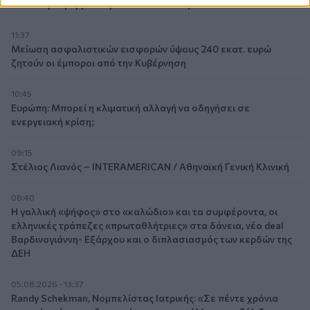
καινοτόμα φάρμακα φτάνει τελικά στην Ελλάδα
11:37
Μείωση ασφαλιστικών εισφορών ύψους 240 εκατ. ευρώ
ζητούν οι έμποροι από την Κυβέρνηση
10:45
Ευρώπη: Μπορεί η κλιματική αλλαγή να οδηγήσει σε
ενεργειακή κρίση;
09:15
Στέλιος Λιανός – INTERAMERICAN / Αθηναϊκή Γενική Κλινική
08:40
Η γαλλική «ψήφος» στο «καλώδιο» και τα συμφέροντα, οι
ελληνικές τράπεζες «πρωταθλήτριες» στα δάνεια, νέο deal
Βαρδινογιάννη- Εξάρχου και ο διπλασιασμός των κερδών της
ΔΕΗ
05.08.2026 - 13:37
Randy Schekman, Νομπελίστας Ιατρικής: «Σε πέντε χρόνια