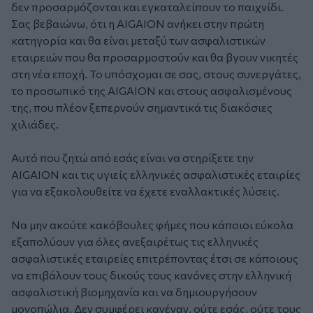
δεν προσαρμόζονται και εγκαταλείπουν το παιχνίδι.
Σας βεβαιώνω, ότι η AIGAION ανήκει στην πρώτη
κατηγορία και θα είναι μεταξύ των ασφαλιστικών
εταιρειών που θα προσαρμοστούν και θα βγουν νικητές
στη νέα εποχή. Το υπόσχομαι σε σας, στους συνεργάτες,
το προσωπικό της AIGAION και στους ασφαλισμένους
της, που πλέον ξεπερνούν σημαντικά τις διακόσιες
χιλιάδες.
Αυτό που ζητώ από εσάς είναι να στηρίξετε την
AIGAION και τις υγιείς ελληνικές ασφαλιστικές εταιρίες
για να εξακολουθείτε να έχετε εναλλακτικές λύσεις.
Να μην ακούτε κακόβουλες φήμες που κάποιοι εύκολα
εξαπολύουν για όλες ανεξαιρέτως τις ελληνικές
ασφαλιστικές εταιρείες επιτρέποντας έτσι σε κάποιους
να επιβάλουν τους δικούς τους κανόνες στην ελληνική
ασφαλιστική βιομηχανία και να δημιουργήσουν
μονοπώλια. Δεν συμφέρει κανέναν, ούτε εσάς, ούτε τους