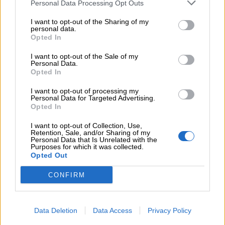
Personal Data Processing Opt Outs
I want to opt-out of the Sharing of my
personal data.
Opted In
I want to opt-out of the Sale of my
Personal Data.
Opted In
I want to opt-out of processing my
Ροή ειδήσεων
Δημοφιλή
Personal Data for Targeted Advertising.
Opted In
14:55
I want to opt-out of Collection, Use,
Μιχάλης Τάτσης, Insurance & Healthcare Analyst, διευθυντής
Retention, Sale, and/or Sharing of my
Personal Data that Is Unrelated with the
Επιχειρηματικής Ανάπτυξης Ομίλου HHG
Purposes for which it was collected.
Opted Out
13:30
Όταν η επόμενη μέρα είναι στάχτη, τι θα πει ο Ασφαλιστικός
CONFIRM
Διαμεσολαβητής στον πελάτη κλάδου υγείας;
12:22
Data Deletion
Data Access
Privacy Policy
Kavita Patel - PhARMA Innovation Forum: Ένα στα πέντε