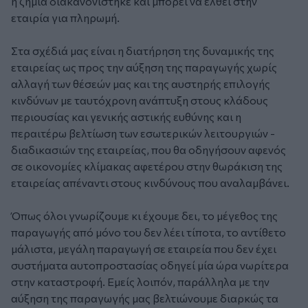
η ζημιά διακανονίστηκε και μπορεί να έλθει στην
εταιρία για πληρωμή.
Στα σχέδιά μας είναι η διατήρηση της δυναμικής της
εταιρείας ως προς την αύξηση της παραγωγής χωρίς
αλλαγή των θέσεών μας και της αυστηρής επιλογής
κινδύνων με ταυτόχρονη ανάπτυξη στους κλάδους
περιουσίας και γενικής αστικής ευθύνης και η
περαιτέρω βελτίωση των εσωτερικών λειτουργιών -
διαδικασιών της εταιρείας, που θα οδηγήσουν αφενός
σε οικονομίες κλίμακας αφετέρου στην θωράκιση της
εταιρείας απέναντι στους κινδύνους που αναλαμβάνει.
Όπως όλοι γνωρίζουμε κι έχουμε δει, το μέγεθος της
παραγωγής από μόνο του δεν λέει τίποτα, το αντίθετο
μάλιστα, μεγάλη παραγωγή σε εταιρεία που δεν έχει
συστήματα αυτοπροστασίας οδηγεί μία ώρα νωρίτερα
στην καταστροφή. Εμείς λοιπόν, παράλληλα με την
αύξηση της παραγωγής μας βελτιώνουμε διαρκώς τα