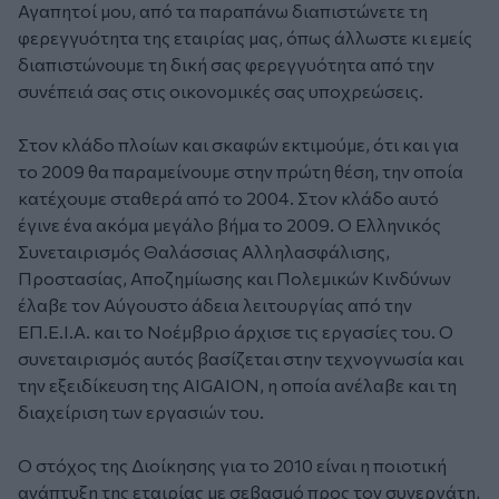
Αγαπητοί μου, από τα παραπάνω διαπιστώνετε τη
φερεγγυότητα της εταιρίας μας, όπως άλλωστε κι εμείς
διαπιστώνουμε τη δική σας φερεγγυότητα από την
συνέπειά σας στις οικονομικές σας υποχρεώσεις.
Στον κλάδο πλοίων και σκαφών εκτιμούμε, ότι και για
το 2009 θα παραμείνουμε στην πρώτη θέση, την οποία
κατέχουμε σταθερά από το 2004. Στον κλάδο αυτό
έγινε ένα ακόμα μεγάλο βήμα το 2009. Ο Ελληνικός
Συνεταιρισμός Θαλάσσιας Αλληλασφάλισης,
Προστασίας, Αποζημίωσης και Πολεμικών Κινδύνων
έλαβε τον Αύγουστο άδεια λειτουργίας από την
ΕΠ.Ε.Ι.Α. και το Νοέμβριο άρχισε τις εργασίες του. Ο
συνεταιρισμός αυτός βασίζεται στην τεχνογνωσία και
την εξειδίκευση της AIGAION, η οποία ανέλαβε και τη
διαχείριση των εργασιών του.
O στόχος της Διοίκησης για το 2010 είναι η ποιοτική
ανάπτυξη της εταιρίας με σεβασμό προς τον συνεργάτη,