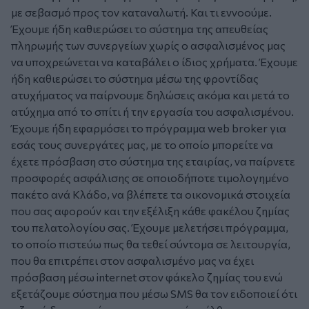
με σεβασμό προς τον καταναλωτή. Και τι εννοούμε.
Έχουμε ήδη καθιερώσει το σύστημα της απευθείας
πληρωμής των συνεργείων χωρίς ο ασφαλισμένος μας
να υποχρεώνεται να καταβάλει ο ίδιος χρήματα. Έχουμε
ήδη καθιερώσει το σύστημα μέσω της φροντίδας
ατυχήματος να παίρνουμε δηλώσεις ακόμα και μετά το
ατύχημα από το σπίτι ή την εργασία του ασφαλισμένου.
Έχουμε ήδη εφαρμόσει το πρόγραμμα web broker για
εσάς τους συνεργάτες μας, με το οποίο μπορείτε να
έχετε πρόσβαση στο σύστημα της εταιρίας, να παίρνετε
προσφορές ασφάλισης σε οποιοδήποτε τιμολογημένο
πακέτο ανά Κλάδο, να βλέπετε τα οικονομικά στοιχεία
που σας αφορούν και την εξέλιξη κάθε φακέλου ζημίας
του πελατολογίου σας. Έχουμε μελετήσει πρόγραμμα,
το οποίο πιστεύω πως θα τεθεί σύντομα σε λειτουργία,
που θα επιτρέπει στον ασφαλισμένο μας να έχει
πρόσβαση μέσω internet στον φάκελο ζημίας του ενώ
εξετάζουμε σύστημα που μέσω SMS θα τον ειδοποιεί ότι