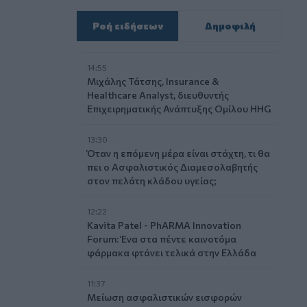
Ροή ειδήσεων
Δημοφιλή
14:55
Μιχάλης Τάτσης, Insurance &
Healthcare Analyst, διευθυντής
Επιχειρηματικής Ανάπτυξης Ομίλου HHG
13:30
Όταν η επόμενη μέρα είναι στάχτη, τι θα
πει ο Ασφαλιστικός Διαμεσολαβητής
στον πελάτη κλάδου υγείας;
12:22
Kavita Patel - PhARMA Innovation
Forum: Ένα στα πέντε καινοτόμα
φάρμακα φτάνει τελικά στην Ελλάδα
11:37
Μείωση ασφαλιστικών εισφορών