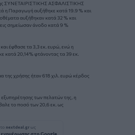
η της ΣΥΝΕΤΑΙΡΙΣΤΙΚΗΣ ΑΣΦΑΛΙΣΤΙΚΗΣ
ικά η Παραγωγή αυξήθηκε κατά 19.9 % και
αποθέματα αυξήθηκαν κατά 32 % και
σεις σημείωσαν άνοδο κατά 9 %
ι έφθασε τα 3,3 εκ. ευρώ, ενώ η
 κατά 20,14% φτάνοντας τα 39 εκ.
α της χρήσης ήταν 618 χιλ. ευρώ κέρδος
εξυπηρέτησης των πελατών της, η
ε το ποσό των 20,6 εκ. ως
 το
nextdeal.gr
ως
 ενημέρωσης στο Google