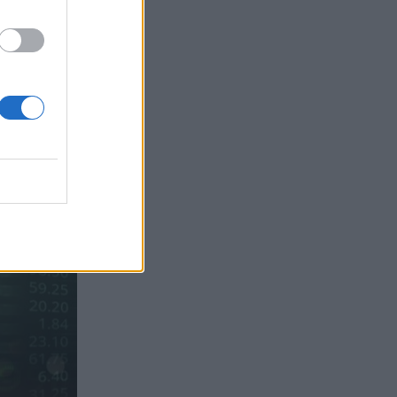
Ιωάννης Μπολέτης – ΩΝΑΣΕΙΟ
04.08.2026 - 15:33
ERGO Hellas: Μέτρα στήριξης για τους
πληγέντες ασφαλισμένους της από τις
πυρκαγιές
04.08.2026 - 12:40
Τράπεζα Κύπρου: Ενισχυμένες κατά
31% οι ασφαλιστικές υπηρεσίες -
Κέρδη €252 εκατ. (+7%) και ROTE
18.8% στο εξάμηνο
04.08.2026 - 11:49
Σπύρος Γεωργαράς - «ΥΓΕΙΑ» /
Ερευνητικό και Θεραπευτικό Ινστιτούτο
ΟΦΘΑΛΜΟΣ