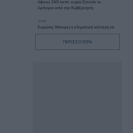
ύψους 240 εκατ. ευρώ ζητούν οι
έμποροι από την Κυβέρνηση
10:45
Ευρώπη: Μπορεί η κλιματική αλλαγή να
οδηγήσει σε ενεργειακή κρίση;
ΠΕΡΙΣΣΟΤΕΡΑ
09:15
Στέλιος Λιανός – INTERAMERICAN /
Αθηναϊκή Γενική Κλινική
08:40
Η γαλλική «ψήφος» στο «καλώδιο» και
τα συμφέροντα, οι ελληνικές τράπεζες
«πρωταθλήτριες» στα δάνεια, νέο deal
Βαρδινογιάννη- Εξάρχου και ο
διπλασιασμός των κερδών της ΔΕΗ
05.08.2026 - 13:37
Randy Schekman, Νομπελίστας Ιατρικής:
«Σε πέντε χρόνια μπορεί να έχουμε
θεραπεία που αναστέλλει την εξέλιξη