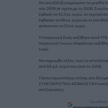
Θετική εξέλιξη σημείωσαν τα μεγέθ
στο 2009 σε σχέση με το 2008. Συνολ
έφθασε τα 42,3 εκ. ευρώ, τα τεχνικά 
έφθασαν τα 48 εκ. ευρώ και οι επενδύ
φτάνοντας τα 52 εκ. ευρώ.
Η παραγωγή Ζωής αυξήθηκε κατά 17% κα
παραγωγή Γενικών Ασφαλειών αυξήθηκε
ευρώ.
Να σημειωθεί τέλος, πως το αποτέλεσμ
από 64 χιλ. ευρώ που ήταν το 2008.
Πάντα πρωτοπόρος επίσης στο δείγμα 
ΣΥΝΕΤΑΙΡΙΣΤΙΚΗ ΑΣΦΑΛΙΣΤΙΚΗ κατέβαλ
αποζημιώσεις.
Προσθέστε
προτιμώμενη πηγή