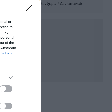
Δεν ξέρω / Δεν απαντώ
WWF: Περισσότερα από 180.000
στρέμματα καμένων δασικών εκτάσεων
στην Ελλάδα σε λίγες μόλις μέρες
sonal or
05.08.2026 - 09:45
ection to
Η Ελλάδα που αντιστέκεται και επιμένει
ou may
να μην ασφαλίζεται!
 personal
out of the
05.08.2026 - 09:20
 downstream
Καλοκαιρινό ταξίδι: Οι 8 συμβουλές που
B’s List of
αξίζει να δώσει κάθε ασφαλιστής
στους πελάτες του
05.08.2026 - 08:51
Το εκλογικό «καμπανάκι» της Goldman
Sachs, η ισχυρή πιστωτική επέκταση
των ελληνικών τραπεζών, το «πάρτι»
στις αγορές, οι «κρυμμένες» αξίες της
ΓΕΚ ΤΕΡΝΑ
05.08.2026 - 08:37