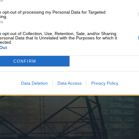
In
υνεχής ροή
to opt-out of processing my Personal Data for Targeted
ing.
In
o opt-out of Collection, Use, Retention, Sale, and/or Sharing
ersonal Data that Is Unrelated with the Purposes for which it
lected.
Out
CONFIRM
Data Deletion
Data Access
Privacy Policy