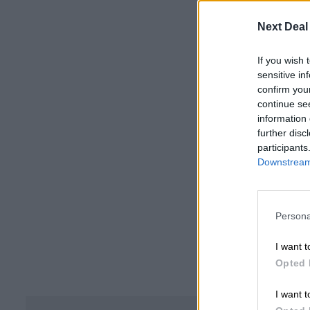
Next Deal
If you wish 
sensitive in
confirm you
continue se
information 
further disc
participants
Downstream 
Persona
I want t
Opted 
I want t