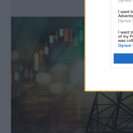
Opted 
Σ
I want 
Advertis
Opted 
I want t
of my P
was col
Opted 