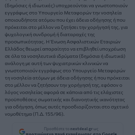
(δημόσιες ή ιδιωτικές) υποχρεούνται να γνωστοποιούν
εγγράφως στο Υπουργείο Μεταφορών την νοσηλεία
οποιουδήποτε ατόμου που έχει άδεια οδήγησης ή που
πρόκειται στο μέλλον να ζητήσει την χορήγησή της, για
ψυχολογική συνδρομή ή διαταραχές της
προσωπικότητας. Η Ένωση Ασφαλιστικών Εταιριών
Ελλάδος θεωρεί απαραίτητο να επιβληθεί υποχρέωση
σε όλα τα νοσηλευτικά ιδρύματα (δημόσια ή ιδιωτικά)
ανάλογη με αυτή των ψυχιατρικών κλινικών να
γνωστοποιούν εγγράφως στο Υπουργείο Μεταφορών
τη νοσηλεία ατόμων με άδεια οδήγησης ή που πρόκειται
στο μέλλον να ζητήσουν την χορήγησή της, εφόσον ο
λόγος νοσηλείας αφορά σε κάποια από τις ελάχιστες
προϋποθέσεις σωματικής και διανοητικής ικανότητας
για οδήγηση, όπως αυτές προσδιορίζονται στο σχετικό
νομοθέτημα (Π.Δ. 155/96).
Προσθέστε το
nextdeal.gr
ως
προτιμώμενη πηγή ενημέρωσης στο Google