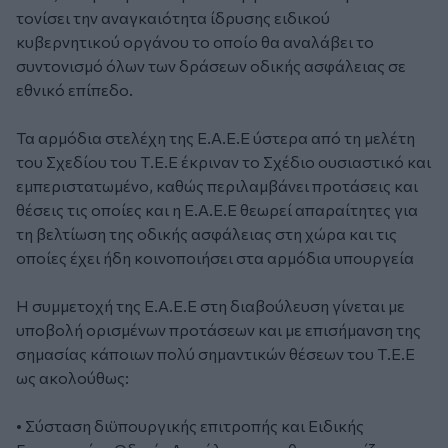
τονίσει την αναγκαιότητα ίδρυσης ειδικού
κυβερνητικού οργάνου το οποίο θα αναλάβει το
συντονισμό όλων των δράσεων οδικής ασφάλειας σε
εθνικό επίπεδο.
Τα αρμόδια στελέχη της Ε.Α.Ε.Ε ύστερα από τη μελέτη
του Σχεδίου του Τ.Ε.Ε έκριναν το Σχέδιο ουσιαστικό και
εμπεριστατωμένο, καθώς περιλαμβάνει προτάσεις και
θέσεις τις οποίες και η Ε.Α.Ε.Ε θεωρεί απαραίτητες για
τη βελτίωση της οδικής ασφάλειας στη χώρα και τις
οποίες έχει ήδη κοινοποιήσει στα αρμόδια υπουργεία
Η συμμετοχή της Ε.Α.Ε.Ε στη διαβούλευση γίνεται με
υποβολή ορισμένων προτάσεων και με επισήμανση της
σημασίας κάποιων πολύ σημαντικών θέσεων του Τ.Ε.Ε
ως ακολούθως:
• Σύσταση διϋπουργικής επιτροπής και Ειδικής