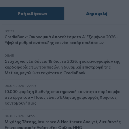
Ροή ειδήσεων
Δημοφιλή
09:23
CrediaBank: Οικονομικά Αποτελέσματα A’ Εξαμήνου 2026 -
Υψηλοί ρυθμοί ανάπτυξης και νέα ρεκόρ επιδόσεων
08:45
Στόχος για νέα δάνεια 15 δισ. το 2026, η «ακτινογραφία» της
κερδοφορίας των τραπεζών, η δυναμική επιστροφή της
Metlen, μεγαλώνει ταχύτατα η CrediaBank
06.08.2026 - 22:39
10.000 φορές η διεθνής επιστημονική κοινότητα παρέπεμψε
στο έργο του – Ποιος είναι ο Έλληνας χειρουργός Χρήστος
Κοντοβουνήσιος
06.08.2026 - 14:55
Μιχάλης Τάτσης, Insurance & Healthcare Analyst, διευθυντής
Επιχειρηματικής Ανάπτυξης Ομίλου HHG