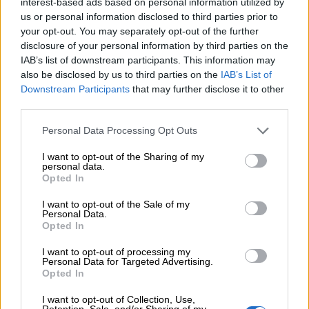
interest-based ads based on personal information utilized by
Η γαλλική «ψήφος» στο «καλώδιο» και τα συμφέροντα, οι
us or personal information disclosed to third parties prior to
ελληνικές τράπεζες «πρωταθλήτριες» στα δάνεια, νέο deal
your opt-out. You may separately opt-out of the further
Βαρδινογιάννη- Εξάρχου και ο διπλασιασμός των κερδών της
disclosure of your personal information by third parties on the
ΔΕΗ
IAB’s list of downstream participants. This information may
also be disclosed by us to third parties on the
IAB’s List of
05.08.2026 - 13:37
Downstream Participants
that may further disclose it to other
Randy Schekman, Νομπελίστας Ιατρικής: «Σε πέντε χρόνια
third parties.
μπορεί να έχουμε θεραπεία που αναστέλλει την εξέλιξη του
Πάρκινσον»
Personal Data Processing Opt Outs
I want to opt-out of the Sharing of my
05.08.2026 - 12:33
personal data.
Ε.Ε και παράνομη μετανάστευση: προτάσεις και δράσεις με
Opted In
παρονομαστή το κοινό συμφέρον
I want to opt-out of the Sale of my
Personal Data.
05.08.2026 - 12:11
Opted In
Αντώνης Βουκλαρής - «ΕΡΡΙΚΟΣ ΝΤΥΝΑΝ»
I want to opt-out of processing my
05.08.2026 - 11:30
Personal Data for Targeted Advertising.
Opted In
Η νέα εποχή στην εκπαίδευση των ασφαλιστικών
διαμεσολαβητών
I want to opt-out of Collection, Use,
Retention, Sale, and/or Sharing of my