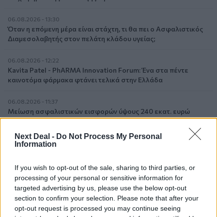
06.08.2026 - 13:30
Όταν η επόμενη μέρα είναι στάχτη, τι θα πει ο Ασφαλιστικός
Διαμεσολαβητής στον πελάτη κλάδου υγείας;
06.08.2026 - 12:22
Kavita Patel - PhARMA Innovation Forum: Ένα στα πέντε
καινοτόμα φάρμακα φτάνει τελικά στην Ελλάδα
06.08.2026 - 11:37
Μείωση ασφαλιστικών εισφορών ύψους 240 εκατ. ευρώ
ζητούν οι έμποροι από την Κυβέρνηση
Next Deal -
Do Not Process My Personal
06.08.2026 - 10:45
Information
Ευρώπη: Μπορεί η κλιματική αλλαγή να οδηγήσει σε
ενεργειακή κρίση;
If you wish to opt-out of the sale, sharing to third parties, or
processing of your personal or sensitive information for
06.08.2026 - 09:15
targeted advertising by us, please use the below opt-out
Στέλιος Λιανός – INTERAMERICAN / Αθηναϊκή Γενική Κλινική
section to confirm your selection. Please note that after your
opt-out request is processed you may continue seeing
06.08.2026 - 08:40