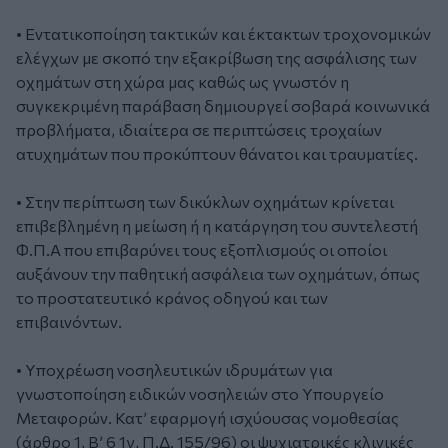
• Εντατικοποίηση τακτικών και έκτακτων τροχονομικών
ελέγχων με σκοπό την εξακρίβωση της ασφάλισης των
οχημάτων στη χώρα μας καθώς ως γνωστόν η
συγκεκριμένη παράβαση δημιουργεί σοβαρά κοινωνικά
προβλήματα, ιδιαίτερα σε περιπτώσεις τροχαίων
ατυχημάτων που προκύπτουν θάνατοι και τραυματίες.
• Στην περίπτωση των δικύκλων οχημάτων κρίνεται
επιβεβλημένη η μείωση ή η κατάργηση του συντελεστή
Φ.Π.Α που επιβαρύνει τους εξοπλισμούς οι οποίοι
αυξάνουν την παθητική ασφάλεια των οχημάτων, όπως
το προστατευτικό κράνος οδηγού και των
επιβαινόντων.
• Υποχρέωση νοσηλευτικών ιδρυμάτων για
γνωστοποίηση ειδικών νοσηλειών στο Υπουργείο
Μεταφορών. Κατ’ εφαρμογή ισχύουσας νομοθεσίας
(άρθρο 1, Β’ 6 1γ, Π.Δ. 155/96) οι ψυχιατρικές κλινικές