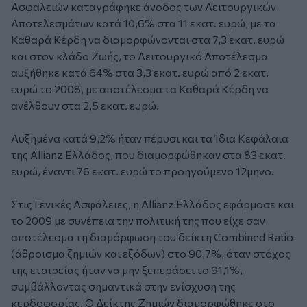
Ασφαλειών καταγράφηκε άνοδος των Λειτουργικών
Αποτελεσμάτων κατά 10,6% στα 11 εκατ. ευρώ, με τα
Καθαρά Κέρδη να διαμορφώνονται στα 7,3 εκατ. ευρώ
και στον κλάδο Ζωής, το Λειτουργικό Αποτέλεσμα
αυξήθηκε κατά 64% στα 3,3 εκατ. ευρώ από 2 εκατ.
ευρώ το 2008, με αποτέλεσμα τα Καθαρά Κέρδη να
ανέλθουν στα 2,5 εκατ. ευρώ.
Αυξημένα κατά 9,2% ήταν πέρυσι και τα Ίδια Κεφάλαια
της Allianz Ελλάδος, που διαμορφώθηκαν στα 83 εκατ.
ευρώ, έναντι 76 εκατ. ευρώ το προηγούμενο 12μηνο.
Στις Γενικές Ασφάλειες, η Allianz Ελλάδος εφάρμοσε και
το 2009 με συνέπεια την πολιτική της που είχε σαν
αποτέλεσμα τη διαμόρφωση του δείκτη Combined Ratio
(άθροισμα ζημιών και εξόδων) στο 90,7%, όταν στόχος
της εταιρείας ήταν να μην ξεπεράσει το 91,1%,
συμβάλλοντας σημαντικά στην ενίσχυση της
κερδοφορίας. Ο Δείκτης Ζημιών διαμορφώθηκε στο