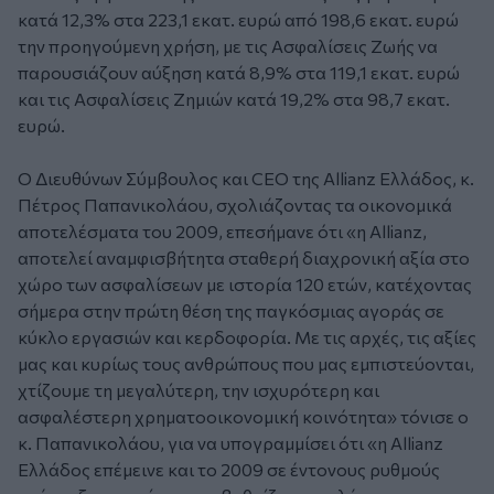
κατά 12,3% στα 223,1 εκατ. ευρώ από 198,6 εκατ. ευρώ
την προηγούμενη χρήση, με τις Ασφαλίσεις Ζωής να
παρουσιάζουν αύξηση κατά 8,9% στα 119,1 εκατ. ευρώ
και τις Ασφαλίσεις Ζημιών κατά 19,2% στα 98,7 εκατ.
ευρώ.
Ο Διευθύνων Σύμβουλος και CEO της Allianz Ελλάδος, κ.
Πέτρος Παπανικολάου, σχολιάζοντας τα οικονομικά
αποτελέσματα του 2009, επεσήμανε ότι «η Allianz,
αποτελεί αναμφισβήτητα σταθερή διαχρονική αξία στο
χώρο των ασφαλίσεων με ιστορία 120 ετών, κατέχοντας
σήμερα στην πρώτη θέση της παγκόσμιας αγοράς σε
κύκλο εργασιών και κερδοφορία. Με τις αρχές, τις αξίες
μας και κυρίως τους ανθρώπους που μας εμπιστεύονται,
χτίζουμε τη μεγαλύτερη, την ισχυρότερη και
ασφαλέστερη χρηματοοικονομική κοινότητα» τόνισε ο
κ. Παπανικολάου, για να υπογραμμίσει ότι «η Allianz
Ελλάδος επέμεινε και το 2009 σε έντονους ρυθμούς