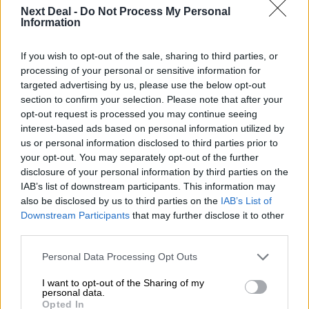
07.08.2026 - 10:28
Next Deal -
Do Not Process My Personal
Information
Ομαδικά Ασφαλιστικά προϊόντα Επαγγελματικής
Συνταξιοδότησης: Νέο πεδίο ανάπτυξης για ασφαλιστικές και
ασφαλιστές
If you wish to opt-out of the sale, sharing to third parties, or
processing of your personal or sensitive information for
07.08.2026 - 09:23
targeted advertising by us, please use the below opt-out
CrediaBank: Οικονομικά Αποτελέσματα A’ Εξαμήνου 2026 -
section to confirm your selection. Please note that after your
Υψηλοί ρυθμοί ανάπτυξης και νέα ρεκόρ επιδόσεων
opt-out request is processed you may continue seeing
interest-based ads based on personal information utilized by
07.08.2026 - 08:45
us or personal information disclosed to third parties prior to
Στόχος για νέα δάνεια 15 δισ. το 2026, η «ακτινογραφία» της
your opt-out. You may separately opt-out of the further
κερδοφορίας των τραπεζών, η δυναμική επιστροφή της
disclosure of your personal information by third parties on the
Metlen, μεγαλώνει ταχύτατα η CrediaBank
IAB’s list of downstream participants. This information may
also be disclosed by us to third parties on the
IAB’s List of
06.08.2026 - 22:39
Downstream Participants
that may further disclose it to other
10.000 φορές η διεθνής επιστημονική κοινότητα παρέπεμψε
third parties.
στο έργο του – Ποιος είναι ο Έλληνας χειρουργός Χρήστος
Κοντοβουνήσιος
Personal Data Processing Opt Outs
I want to opt-out of the Sharing of my
06.08.2026 - 14:55
personal data.
Μιχάλης Τάτσης, Insurance & Healthcare Analyst, διευθυντής
Opted In