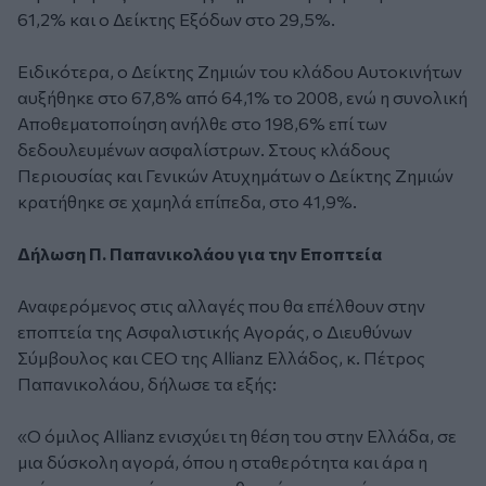
61,2% και ο Δείκτης Εξόδων στο 29,5%.
Ειδικότερα, ο Δείκτης Ζημιών του κλάδου Αυτοκινήτων
αυξήθηκε στο 67,8% από 64,1% το 2008, ενώ η συνολική
Αποθεματοποίηση ανήλθε στο 198,6% επί των
δεδουλευμένων ασφαλίστρων. Στους κλάδους
Περιουσίας και Γενικών Ατυχημάτων ο Δείκτης Ζημιών
κρατήθηκε σε χαμηλά επίπεδα, στο 41,9%.
Δήλωση Π. Παπανικολάου για την Εποπτεία
Αναφερόμενος στις αλλαγές που θα επέλθουν στην
εποπτεία της Ασφαλιστικής Αγοράς, ο Διευθύνων
Σύμβουλος και CEO της Allianz Ελλάδος, κ. Πέτρος
Παπανικολάου, δήλωσε τα εξής:
«Ο όμιλος Allianz ενισχύει τη θέση του στην Ελλάδα, σε
μια δύσκολη αγορά, όπου η σταθερότητα και άρα η