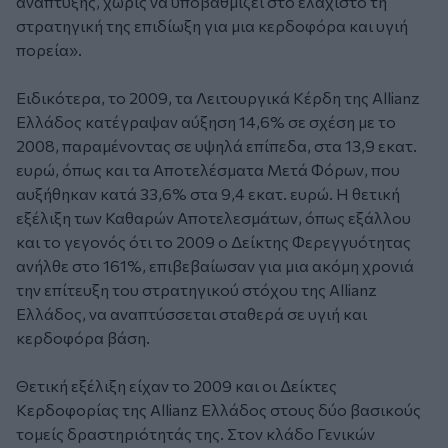
ανάπτυξης, χωρίς να υποβαθμίζει στο ελάχιστο τη
στρατηγική της επιδίωξη για μια κερδοφόρα και υγιή
πορεία».
Ειδικότερα, το 2009, τα Λειτουργικά Κέρδη της Allianz
Ελλάδος κατέγραψαν αύξηση 14,6% σε σχέση με το
2008, παραμένοντας σε υψηλά επίπεδα, στα 13,9 εκατ.
ευρώ, όπως και τα Αποτελέσματα Μετά Φόρων, που
αυξήθηκαν κατά 33,6% στα 9,4 εκατ. ευρώ. Η θετική
εξέλιξη των Καθαρών Αποτελεσμάτων, όπως εξάλλου
και το γεγονός ότι το 2009 ο Δείκτης Φερεγγυότητας
ανήλθε στο 161%, επιβεβαίωσαν για μια ακόμη χρονιά
την επίτευξη του στρατηγικού στόχου της Allianz
Ελλάδος, να αναπτύσσεται σταθερά σε υγιή και
κερδοφόρα βάση.
Θετική εξέλιξη είχαν το 2009 και οι Δείκτες
Κερδοφορίας της Allianz Ελλάδος στους δύο βασικούς
τομείς δραστηριότητάς της. Στον κλάδο Γενικών