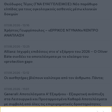
Θεόδωρος Τέγος (ΓΝΑ ΕΥΑΓΓΕΛΙΣΜΟΣ): Νέο παράθυρο
ελπίδας για τους ογκολογικούς ασθενείς μέσω κλινικών
δοκιμών
07.08.2026 - 13:16
Χρήστος Γεωργόπουλος – «ΕΡΡΙΚΟΣ ΝΤΥΝΑΝ»/ΚΕΝΤΡΟ
ΑΝΑΠΛΑΣΗ
07.08.2026 - 12:25
Allianz: Ισχυρές επιδόσεις στο α’ εξάμηνο του 2026 – Ο Oliver
Bäte συνδέει τα αποτελέσματα με το κλείσιμο του
«protection gap»
07.08.2026 - 12:12
Οι αισθητήρες βλέπουν καλύτερα από τον άνθρωπο. Πάντα;
07.08.2026 - 11:01
Generali: Αποτελέσματα Α' Εξαμήνου - Εξαιρετική ανάπτυξη
στα Λειτουργικά και Προσαρμοσμένα Καθαρά Αποτελέσματα
με συμβολή από όλες τις επιχειρηματικές δραστηριότητες