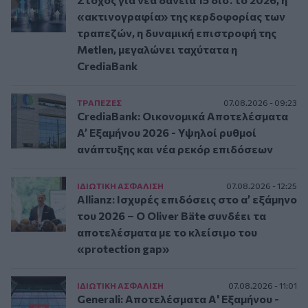
«ακτινογραφία» της κερδοφορίας των
τραπεζών, η δυναμική επιστροφή της
Metlen, μεγαλώνει ταχύτατα η
CrediaBank
ΤΡAΠΕΖΕΣ
07.08.2026 - 09:23
CrediaBank: Οικονομικά Αποτελέσματα
A’ Εξαμήνου 2026 - Υψηλοί ρυθμοί
ανάπτυξης και νέα ρεκόρ επιδόσεων
ΙΔΙΩΤΙΚΗ ΑΣΦAΛΙΣΗ
07.08.2026 - 12:25
Allianz: Ισχυρές επιδόσεις στο α’ εξάμηνο
του 2026 – Ο Oliver Bäte συνδέει τα
αποτελέσματα με το κλείσιμο του
«protection gap»
ΙΔΙΩΤΙΚΗ ΑΣΦAΛΙΣΗ
07.08.2026 - 11:01
Generali: Αποτελέσματα Α' Εξαμήνου -