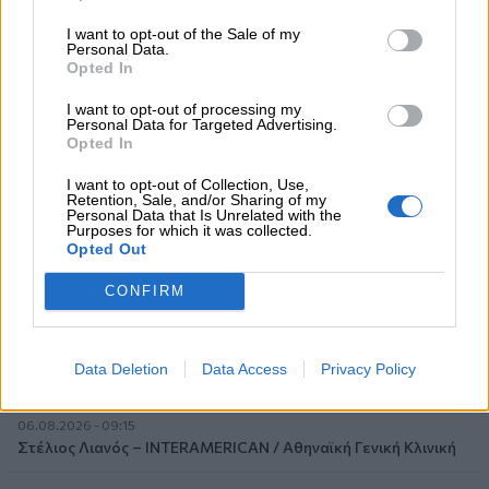
Επιχειρηματικής Ανάπτυξης Ομίλου HHG
I want to opt-out of the Sale of my
Personal Data.
06.08.2026 - 13:30
Opted In
Όταν η επόμενη μέρα είναι στάχτη, τι θα πει ο Ασφαλιστικός
Διαμεσολαβητής στον πελάτη κλάδου υγείας;
I want to opt-out of processing my
Personal Data for Targeted Advertising.
Opted In
06.08.2026 - 12:22
Kavita Patel - PhARMA Innovation Forum: Ένα στα πέντε
I want to opt-out of Collection, Use,
καινοτόμα φάρμακα φτάνει τελικά στην Ελλάδα
Retention, Sale, and/or Sharing of my
Personal Data that Is Unrelated with the
Purposes for which it was collected.
06.08.2026 - 11:37
Opted Out
Μείωση ασφαλιστικών εισφορών ύψους 240 εκατ. ευρώ
ζητούν οι έμποροι από την Κυβέρνηση
CONFIRM
06.08.2026 - 10:45
Ευρώπη: Μπορεί η κλιματική αλλαγή να οδηγήσει σε
Data Deletion
Data Access
Privacy Policy
ενεργειακή κρίση;
06.08.2026 - 09:15
Στέλιος Λιανός – INTERAMERICAN / Αθηναϊκή Γενική Κλινική