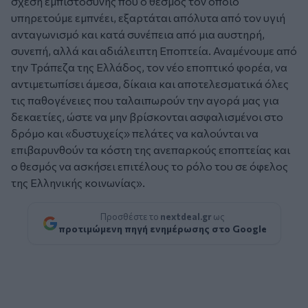
σχέση εμπιστοσύνης που ο θεσμός τον οποίο
υπηρετούμε εμπνέει, εξαρτάται απόλυτα από τον υγιή
ανταγωνισμό και κατά συνέπεια από μια αυστηρή,
συνεπή, αλλά και αδιάλειπτη Εποπτεία. Αναμένουμε από
την Τράπεζα της Ελλάδος, τον νέο εποπτικό φορέα, να
αντιμετωπίσει άμεσα, δίκαια και αποτελεσματικά όλες
τις παθογένειες που ταλαιπωρούν την αγορά μας για
δεκαετίες, ώστε να μην βρίσκονται ασφαλισμένοι στο
δρόμο και «δυστυχείς» πελάτες να καλούνται να
επιβαρυνθούν τα κόστη της ανεπαρκούς εποπτείας και
ο θεσμός να ασκήσει επιτέλους το ρόλο του σε όφελος
της Ελληνικής κοινωνίας».
Προσθέστε το
nextdeal.gr
ως
προτιμώμενη πηγή ενημέρωσης στο Google