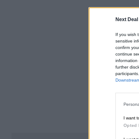
Next Deal
If you wish 
sensitive in
confirm you
continue se
information 
further disc
participants
Downstream 
Persona
I want t
Opted 