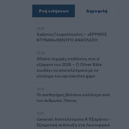
Ροή ειδήσεων
Δημοφιλή
13:16
Χρήστος Γεωργόπουλος – «ΕΡΡΙΚΟΣ
ΝΤΥΝΑΝ»/ΚΕΝΤΡΟ ΑΝΑΠΛΑΣΗ
12:25
Allianz: Ισχυρές επιδόσεις στο α’
εξάμηνο του 2026 – Ο Oliver Bäte
συνδέει τα αποτελέσματα με το
κλείσιμο του «protection gap»
12:12
Οι αισθητήρες βλέπουν καλύτερα από
τον άνθρωπο. Πάντα;
11:01
Generali: Αποτελέσματα Α' Εξαμήνου -
Εξαιρετική ανάπτυξη στα Λειτουργικά