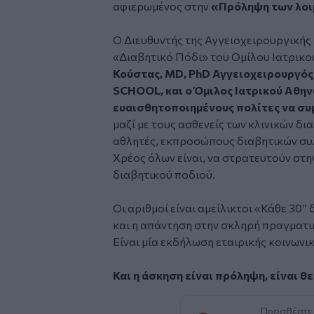
αφιερωμένος στην
«Πρόληψη των λοι
Ο Διευθυντής της Αγγειοχειρουργικής Κ
«Διαβητικό Πόδι» του Ομίλου Ιατρικο
Κούστας, MD, PhD Αγγειοχειρουργός
SCHOOL, και ο Όμιλος Ιατρικού Αθην
ευαισθητοποιημένους πολίτες να σ
μαζί με τους ασθενείς των κλινικών δ
αθλητές, εκπροσώπους διαβητικών συλ
Χρέος όλων είναι, να στρατευτούν στ
διαβητικού ποδιού.
Οι αριθμοί είναι αμείλικτοι «Κάθε 30”
και η απάντηση στην σκληρή πραγματι
Είναι μία εκδήλωση εταιρικής κοινωνι
Και η άσκηση είναι πρόληψη, είναι θ
Προσθέστε