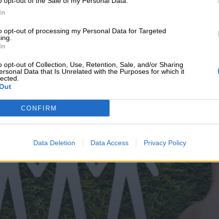
o opt-out of the Sale of my Personal Data.
υνεχής ροή
In
to opt-out of processing my Personal Data for Targeted
ing.
In
o opt-out of Collection, Use, Retention, Sale, and/or Sharing
ersonal Data that Is Unrelated with the Purposes for which it
lected.
Out
CONFIRM
Data Deletion
Data Access
Privacy Policy