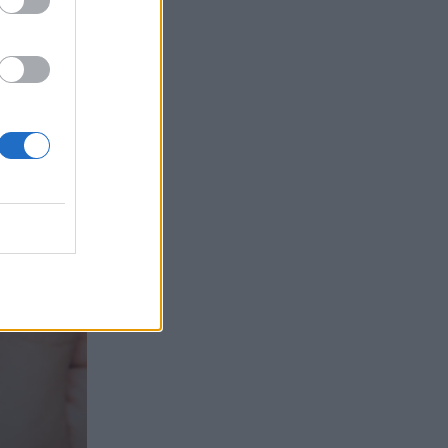
Randy Schekman, Νομπελίστας Ιατρικής:
«Σε πέντε χρόνια μπορεί να έχουμε
θεραπεία που αναστέλλει την εξέλιξη
του Πάρκινσον»
05.08.2026 - 12:33
Ε.Ε και παράνομη μετανάστευση:
προτάσεις και δράσεις με παρονομαστή
το κοινό συμφέρον
05.08.2026 - 12:11
Αντώνης Βουκλαρής - «ΕΡΡΙΚΟΣ
ΝΤΥΝΑΝ»
05.08.2026 - 11:30
Η νέα εποχή στην εκπαίδευση των
ασφαλιστικών διαμεσολαβητών
05.08.2026 - 10:50
Ξεκινούν οι αιτήσεις στο
vouchers.gov.gr για το Πρόγραμμα
«Τουρισμός για όλους 2026-2027»