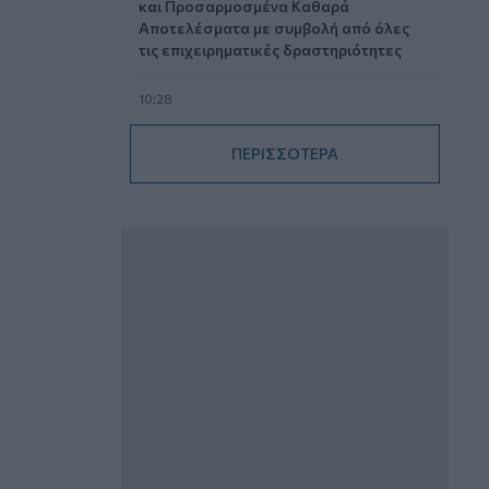
και Προσαρμοσμένα Καθαρά
Αποτελέσματα με συμβολή από όλες
τις επιχειρηματικές δραστηριότητες
10:28
Ομαδικά Ασφαλιστικά προϊόντα
Επαγγελματικής Συνταξιοδότησης: Νέο
ΠΕΡΙΣΣΟΤΕΡΑ
πεδίο ανάπτυξης για ασφαλιστικές και
ασφαλιστές
09:23
CrediaBank: Οικονομικά Αποτελέσματα
A’ Εξαμήνου 2026 - Υψηλοί ρυθμοί
ανάπτυξης και νέα ρεκόρ επιδόσεων
08:45
Στόχος για νέα δάνεια 15 δισ. το 2026, η
«ακτινογραφία» της κερδοφορίας των
τραπεζών, η δυναμική επιστροφή της
Metlen, μεγαλώνει ταχύτατα η
CrediaBank