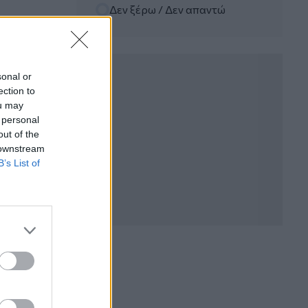
06.08.2026 - 11:37
Δεν ξέρω / Δεν απαντώ
Μείωση ασφαλιστικών εισφορών
ύψους 240 εκατ. ευρώ ζητούν οι
έμποροι από την Κυβέρνηση
sonal or
06.08.2026 - 10:45
ection to
Ευρώπη: Μπορεί η κλιματική αλλαγή να
ou may
οδηγήσει σε ενεργειακή κρίση;
 personal
out of the
06.08.2026 - 09:15
 downstream
Στέλιος Λιανός – INTERAMERICAN /
B’s List of
Αθηναϊκή Γενική Κλινική
06.08.2026 - 08:40
Η γαλλική «ψήφος» στο «καλώδιο» και
τα συμφέροντα, οι ελληνικές τράπεζες
«πρωταθλήτριες» στα δάνεια, νέο deal
Βαρδινογιάννη- Εξάρχου και ο
διπλασιασμός των κερδών της ΔΕΗ
05.08.2026 - 13:37