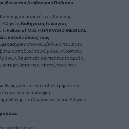
μώξεων του Διαβητικού Ποδιού».
λινικής και ιδρυτής της Κλινικής
ύ Αθηνών,
Καθηγητής Γεώργιος
, T. Fellow of M.G.H HARVARD MEDICAL
ών, καλούν όλους τους
υμμετάσχουν
στον συμβολικό περίπατο
ιαβητικού ποδιού του Ομίλου, γνωστούς
λόγων, δημοτικές και πολιτικές αρχές.
ην αντιμετώπιση των επιπτώσεων του
 διεθνώς χάνεται ένα πόδι ή τμήμα του»
κότητα είναι η πρόληψη.
κής ευθύνης του Ομίλου Ιατρικού Αθηνών
εραπεία.
 το
nextdeal.gr
ως