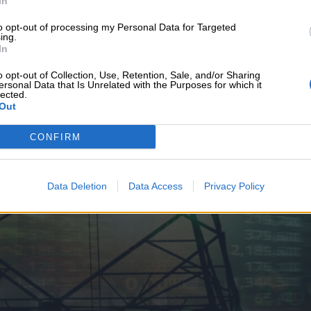
In
υνεχής ροή
to opt-out of processing my Personal Data for Targeted
ing.
In
o opt-out of Collection, Use, Retention, Sale, and/or Sharing
ersonal Data that Is Unrelated with the Purposes for which it
lected.
Out
CONFIRM
Data Deletion
Data Access
Privacy Policy