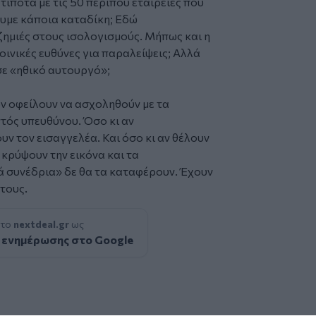
τίποτα με τις 50 περίπου εταιρείες που
υμε κάποια καταδίκη; Εδώ
ημιές στους ισολογισμούς. Μήπως και η
ινικές ευθύνες για παραλείψεις; Αλλά
 σε «ηθικό αυτουργό»;
ών οφείλουν να ασχοληθούν με τα
ντός υπευθύνου. Όσο κι αν
ν τον εισαγγελέα. Και όσο κι αν θέλουν
κρύψουν την εικόνα και τα
 συνέδρια» δε θα τα καταφέρουν. Έχουν
 τους.
 το
nextdeal.gr
ως
 ενημέρωσης στο Google