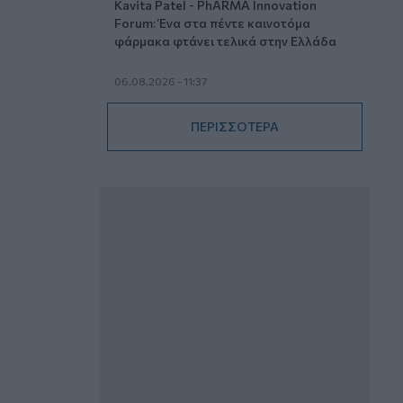
Kavita Patel - PhARMA Innovation
Forum: Ένα στα πέντε καινοτόμα
φάρμακα φτάνει τελικά στην Ελλάδα
06.08.2026 - 11:37
Μείωση ασφαλιστικών εισφορών
ύψους 240 εκατ. ευρώ ζητούν οι
ΠΕΡΙΣΣΟΤΕΡΑ
έμποροι από την Κυβέρνηση
06.08.2026 - 10:45
Ευρώπη: Μπορεί η κλιματική αλλαγή να
οδηγήσει σε ενεργειακή κρίση;
06.08.2026 - 09:15
Στέλιος Λιανός – INTERAMERICAN /
Αθηναϊκή Γενική Κλινική
06.08.2026 - 08:40
Η γαλλική «ψήφος» στο «καλώδιο» και
τα συμφέροντα, οι ελληνικές τράπεζες
«πρωταθλήτριες» στα δάνεια, νέο deal
Βαρδινογιάννη- Εξάρχου και ο