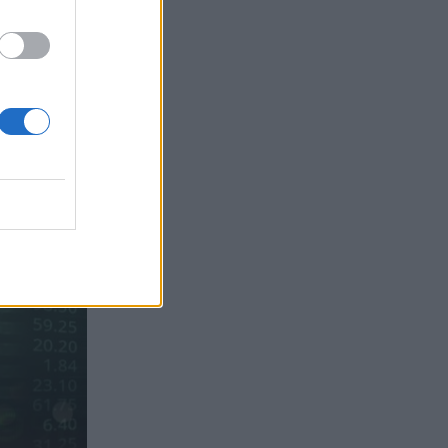
Sachs, η ισχυρή πιστωτική επέκταση
των ελληνικών τραπεζών, το «πάρτι»
στις αγορές, οι «κρυμμένες» αξίες της
ΓΕΚ ΤΕΡΝΑ
05.08.2026 - 08:37
Ιωάννης Μπολέτης – ΩΝΑΣΕΙΟ
04.08.2026 - 15:33
ERGO Hellas: Μέτρα στήριξης για τους
πληγέντες ασφαλισμένους της από τις
πυρκαγιές
04.08.2026 - 12:40
Τράπεζα Κύπρου: Ενισχυμένες κατά
31% οι ασφαλιστικές υπηρεσίες -
Κέρδη €252 εκατ. (+7%) και ROTE
18.8% στο εξάμηνο