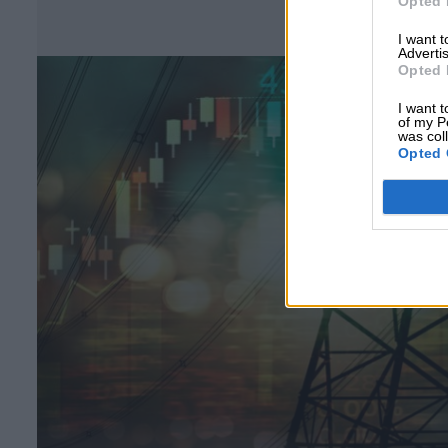
Opted 
Σ
I want 
Advertis
Opted 
I want t
of my P
was col
Opted 