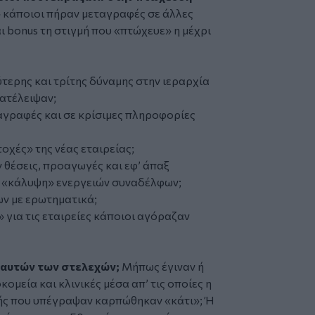
» κάποιοι πήραν μεταγραφές σε άλλες
ι bonus τη στιγμή που «πτώχευε» η μέχρι
τερης και τρίτης δύναμης στην ιεραρχία
κατέλειψαν;
γραφές και σε κρίσιμες πληροφορίες
χές» της νέας εταιρείας;
 θέσεις, προαγωγές και εφ’ άπαξ
ια «κάλυψη» ενεργειών συναδέλφων;
ν με ερωτηματικά;
για τις εταιρείες κάποιοι αγόραζαν
 αυτών των στελεχών;
Μήπως έγιναν ή
ομεία και κλινικές μέσα απ’ τις οποίες η
αλής που υπέγραψαν καρπώθηκαν «κάτι»; Ή