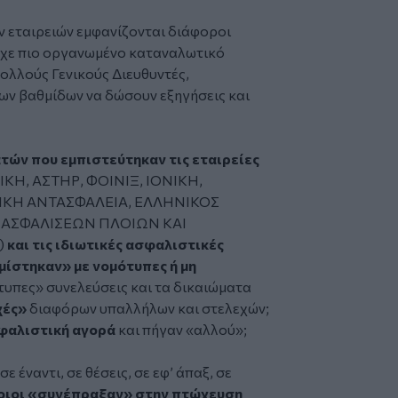
 εταιρειών εμφανίζονται διάφοροι
ρχε πιο οργανωμένο καταναλωτικό
πολλούς Γενικούς Διευθυντές,
ν βαθμίδων να δώσουν εξηγήσεις και
τών που εμπιστεύτηκαν τις εταιρείες
ΙΚΗ, ΑΣΤΗΡ, ΦΟΙΝΙΞ, ΙΟΝΙΚΗ,
ΚΗ ΑΝΤΑΣΦΑΛΕΙΑ, ΕΛΛΗΝΙΚΟΣ
 ΑΣΦΑΛΙΣΕΩΝ ΠΛΟΙΩΝ ΚΑΙ
)
και τις ιδιωτικές ασφαλιστικές
μίστηκαν» με νομότυπες ή μη
τυπες» συνελεύσεις και τα δικαιώματα
χές»
διαφόρων υπαλλήλων και στελεχών;
φαλιστική αγορά
και πήγαν «αλλού»;
σε έναντι, σε θέσεις, σε εφ’ άπαξ, σε
οιοι «συνέπραξαν» στην πτώχευση