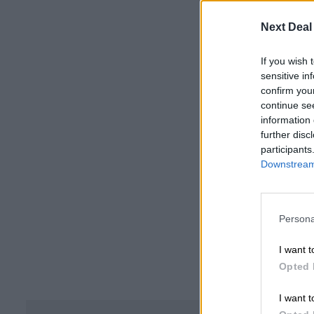
Next Deal
If you wish 
sensitive in
confirm you
continue se
information 
further disc
participants
Downstream 
Persona
I want t
Opted 
I want t