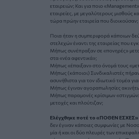
εταιρειών; Και για ποιο «Management
εταιρείες, με μεγαλύτερους μισθούς κα
τώρα πρώην εταιρεία που διοικούσαν;
Ποια ήταν η συμπεριφορά κάποιων δεύ
στελεχών έναντι της εταιρείας που εγ
Μήπως συνέπραξαν σε «πονηρές» μετα
στα «νέα αφεντικά»;
Μήπως «έπαιξαν» στο όνομά τους «μετο
Μήπως (κάποιοι) Συνδικαλιστές πήραν
ασυνήθιστα για τον ιδιωτικό τομέα γ
Μήπως έγιναν αγοραπωλησίες ακινήτω
Μήπως παραμονές κρίσιμων «στιγμών» 
μετοχές και πλούτιζαν;
Ελέγχθηκε ποτέ το «ΠΟΘΕΝ ΕΣΧΕΣ»
δεν έγιναν κάποιες συμφωνίες με Νοσοκ
μία ή και οι δύο πλευρές των επικεφ