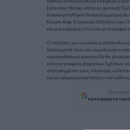
κάποια ανταγωνίστρια εταιρεία; Έγινε 
έκλεισαν; Μπήκε κάποιος φυλακή; Έχο
διασκορπίσθηκαν δισεκατομμύρια σε ζ
Ένωση Ασφ. Εταιρειών Ελλάδος έχει Πο
και για ενέργειες που την μετέτρεψαν
Οι πελάτες και οι ενώσεις καταναλωτ
δικαιώματά τους και νομικά έναντι πα
προσπαθήσουν κάποιοι δε θα γλυτώσου
κάποια γραφεία Δημοσίων Σχέσεων να 
«πεπραγμένα» τους κάνοντας «κλειστά
και οι «Δημοσιοσχετίστες» την ευθύνη
Προσθέστε
προτιμώμενη πηγή