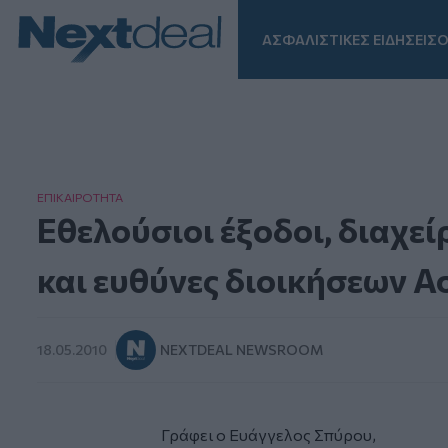
ΑΣΦΑΛΙΣΤΙΚΕΣ ΕΙΔΗΣΕΙΣ
Ο
Facebook
Instagram
LinkedIn
TikTok
X
Homepage
ΕΠΙΚΑΙΡΟΤΗΤΑ
Εθελούσιοι έξοδοι, διαχε
και ευθύνες διοικήσεων Α
18.05.2010
NEXTDEAL NEWSROOM
Γράφει ο Ευάγγελος Σπύρου,