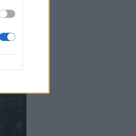
Sachs, η ισχυρή πιστωτική επέκταση
των ελληνικών τραπεζών, το «πάρτι»
στις αγορές, οι «κρυμμένες» αξίες της
ΓΕΚ ΤΕΡΝΑ
05.08.2026 - 08:37
Ιωάννης Μπολέτης – ΩΝΑΣΕΙΟ
04.08.2026 - 15:33
ERGO Hellas: Μέτρα στήριξης για τους
πληγέντες ασφαλισμένους της από τις
πυρκαγιές
04.08.2026 - 12:40
Τράπεζα Κύπρου: Ενισχυμένες κατά
31% οι ασφαλιστικές υπηρεσίες -
Κέρδη €252 εκατ. (+7%) και ROTE
18.8% στο εξάμηνο