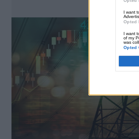
Opted 
Σ
I want 
Advertis
Opted 
I want t
of my P
was col
Opted 