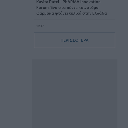
Kavita Patel - PhARMA Innovation
Forum: Ένα στα πέντε καινοτόμα
φάρμακα φτάνει τελικά στην Ελλάδα
11:37
Μείωση ασφαλιστικών εισφορών
ύψους 240 εκατ. ευρώ ζητούν οι
ΠΕΡΙΣΣΟΤΕΡΑ
έμποροι από την Κυβέρνηση
10:45
Ευρώπη: Μπορεί η κλιματική αλλαγή να
οδηγήσει σε ενεργειακή κρίση;
09:15
Στέλιος Λιανός – INTERAMERICAN /
Αθηναϊκή Γενική Κλινική
08:40
Η γαλλική «ψήφος» στο «καλώδιο» και
τα συμφέροντα, οι ελληνικές τράπεζες
«πρωταθλήτριες» στα δάνεια, νέο deal
Βαρδινογιάννη- Εξάρχου και ο