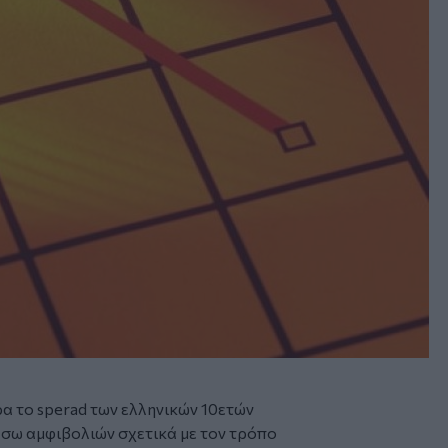
α το sperad των ελληνικών 10ετών
έσω αμφιβολιών σχετικά με τον τρόπο