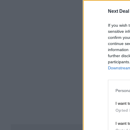
Next Deal
If you wish 
sensitive in
confirm you
continue se
information 
further disc
participants
Downstream 
Persona
I want t
Opted 
I want t