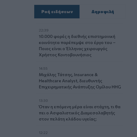
Ροή ειδήσεων
Δημοφιλή
22:39
10.000 φορές η διεθνής επιστημονική
κοινότητα παρέπεμψε στο έργο του –
Ποιος είναι ο Έλληνας χειρουργός
Χρήστος Κοντοβουνήσιος
14:55
Μιχάλης Τάτσης, Insurance &
Healthcare Analyst, διευθυντής
Επιχειρηματικής Ανάπτυξης Ομίλου HHG
13:30
Όταν η επόμενη μέρα είναι στάχτη, τι θα
πει ο Ασφαλιστικός Διαμεσολαβητής
στον πελάτη κλάδου υγείας;
12:22