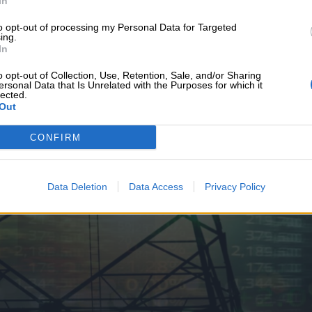
In
υνεχής ροή
to opt-out of processing my Personal Data for Targeted
ing.
In
o opt-out of Collection, Use, Retention, Sale, and/or Sharing
ersonal Data that Is Unrelated with the Purposes for which it
lected.
Out
CONFIRM
Data Deletion
Data Access
Privacy Policy