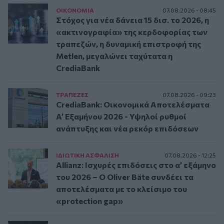
ΟΙΚΟΝΟΜΙΑ
07.08.2026 - 08:45
Στόχος για νέα δάνεια 15 δισ. το 2026, η
«ακτινογραφία» της κερδοφορίας των
τραπεζών, η δυναμική επιστροφή της
Metlen, μεγαλώνει ταχύτατα η
CrediaBank
ΤΡAΠΕΖΕΣ
07.08.2026 - 09:23
CrediaBank: Οικονομικά Αποτελέσματα
A’ Εξαμήνου 2026 - Υψηλοί ρυθμοί
ανάπτυξης και νέα ρεκόρ επιδόσεων
ΙΔΙΩΤΙΚΗ ΑΣΦAΛΙΣΗ
07.08.2026 - 12:25
Allianz: Ισχυρές επιδόσεις στο α’ εξάμηνο
του 2026 – Ο Oliver Bäte συνδέει τα
αποτελέσματα με το κλείσιμο του
«protection gap»