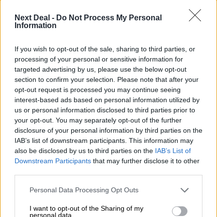
Στέλιος Λιανός – INTERAMERICAN / Αθηναϊκή Γενική Κλινική
Next Deal -
Do Not Process My Personal
06.08.2026 - 08:40
Information
Η γαλλική «ψήφος» στο «καλώδιο» και τα συμφέροντα, οι
ελληνικές τράπεζες «πρωταθλήτριες» στα δάνεια, νέο deal
If you wish to opt-out of the sale, sharing to third parties, or
Βαρδινογιάννη- Εξάρχου και ο διπλασιασμός των κερδών της
processing of your personal or sensitive information for
ΔΕΗ
targeted advertising by us, please use the below opt-out
section to confirm your selection. Please note that after your
05.08.2026 - 13:37
opt-out request is processed you may continue seeing
Randy Schekman, Νομπελίστας Ιατρικής: «Σε πέντε χρόνια
interest-based ads based on personal information utilized by
μπορεί να έχουμε θεραπεία που αναστέλλει την εξέλιξη του
us or personal information disclosed to third parties prior to
Πάρκινσον»
your opt-out. You may separately opt-out of the further
disclosure of your personal information by third parties on the
05.08.2026 - 12:33
IAB’s list of downstream participants. This information may
Ε.Ε και παράνομη μετανάστευση: προτάσεις και δράσεις με
also be disclosed by us to third parties on the
IAB’s List of
παρονομαστή το κοινό συμφέρον
Downstream Participants
that may further disclose it to other
third parties.
05.08.2026 - 12:11
Αντώνης Βουκλαρής - «ΕΡΡΙΚΟΣ ΝΤΥΝΑΝ»
Personal Data Processing Opt Outs
05.08.2026 - 11:30
I want to opt-out of the Sharing of my
personal data.
Η νέα εποχή στην εκπαίδευση των ασφαλιστικών