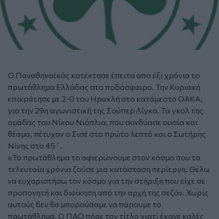
Ο Παναθηναϊκός κατέκτησε έπειτα απο έξι χρόνια το
πρωτάθλημα Ελλάδας στο ποδόσφαιρο. Την Κυριακή
επικράτησε με 2-0 του Ηρακλή στο κατάμεστο ΟΑΚΑ,
για την 29η αγωνιστική της Σούπερ Λίγκα. Τα γκολ της
ομάδας του Νίκου Νιόπλια, που συνδύασε ουσία και
θέαμα, πέτυχαν ο Σισέ στο πρώτο λεπτό και ο Σωτήρης
Νίνης στο 45΄.
«Το πρωτάθλημα το αφιερώνουμε στον κόσμο που τα
τελευταία χρόνια ζούσε μια κατάσταση περίεργη. Θέλω
να ευχαριστήσω τον κόσμο για την στήριξη που είχε σε
προπονητή και διοίκηση από την αρχή της σεζόν. Χωρίς
αυτούς δεν θα μπορούσαμε να πάρουμε το
πρωτάθλημα. Ο ΠΑΟ πήρε τον τίτλο γιατί έκανε καλές