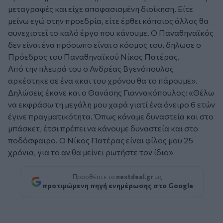
μεταγραφές και είχε αποφασισμένη διοίκηση. Είτε
μείνω εγώ στην προεδρία, είτε έρθει κάποιος άλλος θα
συνεχιστεί το καλό έργο που κάνουμε. Ο Παναθηναϊκός
δεν είναι ένα πρόσωπο είναι ο κόσμος του, δηλωσε ο
Πρόεδρος του Παναθηναϊκού Νίκος Πατέρας.
Από την πλευρά του ο Ανδρέας Βγενόπουλος
αρκέστηκε σε ένα «και του χρόνου θα το πάρουμε».
Δηλώσεις έκανε και ο Θανάσης Γιαννακόπουλος: «Θέλω
να εκφράσω τη μεγάλη μου χαρά γιατί ένα όνειρο 6 ετών
έγινε πραγματικότητα. Όπως κάναμε δυναστεία και στο
μπάσκετ, έτσι πρέπει να κάνουμε δυναστεία και στο
ποδόσφαιρο. Ο Νίκος Πατέρας είναι φίλος μου 25
χρόνια, για το αν θα μείνει ρωτήστε τον ίδιο»
Προσθέστε το
nextdeal.gr
ως
προτιμώμενη πηγή ενημέρωσης στο Google