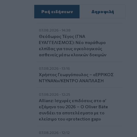
Ροή ειδήσεων
Δημοφιλή
07.08.2026 - 14:38
Θεόδωρος Τέγος (ΓΝΑ
ΕΥΑΓΓΕΛΙΣΜΟΣ): Νέο παράθυρο
ελπίδας για τους ογκολογικούς
ασθενείς μέσω κλινικών δοκιμών
07.08.2026 - 13:16
Χρήστος Γεωργόπουλος – «ΕΡΡΙΚΟΣ
ΝΤΥΝΑΝ»/ΚΕΝΤΡΟ ΑΝΑΠΛΑΣΗ
07.08.2026 - 12:25
Allianz: Ισχυρές επιδόσεις στο α’
εξάμηνο του 2026 – Ο Oliver Bäte
συνδέει τα αποτελέσματα με το
κλείσιμο του «protection gap»
07.08.2026 - 12:12