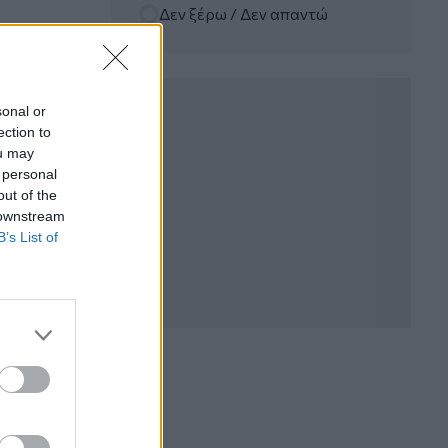
Δεν ξέρω / Δεν απαντώ
06.08.2026 - 12:22
Kavita Patel - PhARMA Innovation
Forum: Ένα στα πέντε καινοτόμα
φάρμακα φτάνει τελικά στην Ελλάδα
sonal or
ection to
06.08.2026 - 11:37
ou may
Μείωση ασφαλιστικών εισφορών
 personal
ύψους 240 εκατ. ευρώ ζητούν οι
έμποροι από την Κυβέρνηση
out of the
 downstream
B’s List of
06.08.2026 - 10:45
Ευρώπη: Μπορεί η κλιματική αλλαγή να
οδηγήσει σε ενεργειακή κρίση;
06.08.2026 - 09:15
Στέλιος Λιανός – INTERAMERICAN /
Αθηναϊκή Γενική Κλινική
06.08.2026 - 08:40
Η γαλλική «ψήφος» στο «καλώδιο» και