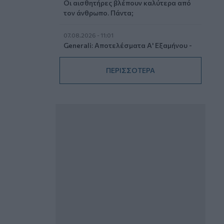
Οι αισθητήρες βλέπουν καλύτερα από
τον άνθρωπο. Πάντα;
07.08.2026 - 11:01
Generali: Αποτελέσματα Α' Εξαμήνου -
Εξαιρετική ανάπτυξη στα Λειτουργικά
και Προσαρμοσμένα Καθαρά
ΠΕΡΙΣΣΟΤΕΡΑ
Αποτελέσματα με συμβολή από όλες
τις επιχειρηματικές δραστηριότητες
07.08.2026 - 10:28
Ομαδικά Ασφαλιστικά προϊόντα
Επαγγελματικής Συνταξιοδότησης: Νέο
πεδίο ανάπτυξης για ασφαλιστικές και
ασφαλιστές
07.08.2026 - 09:23
CrediaBank: Οικονομικά Αποτελέσματα
A’ Εξαμήνου 2026 - Υψηλοί ρυθμοί
ανάπτυξης και νέα ρεκόρ επιδόσεων
07.08.2026 - 08:45