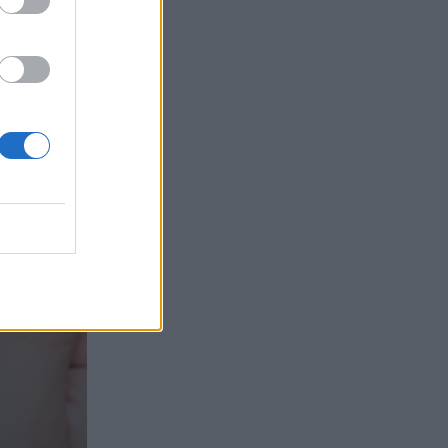
τα συμφέροντα, οι ελληνικές τράπεζες
«πρωταθλήτριες» στα δάνεια, νέο deal
Βαρδινογιάννη- Εξάρχου και ο
διπλασιασμός των κερδών της ΔΕΗ
05.08.2026 - 13:37
Randy Schekman, Νομπελίστας Ιατρικής:
«Σε πέντε χρόνια μπορεί να έχουμε
θεραπεία που αναστέλλει την εξέλιξη
του Πάρκινσον»
05.08.2026 - 12:33
Ε.Ε και παράνομη μετανάστευση:
προτάσεις και δράσεις με παρονομαστή
το κοινό συμφέρον
05.08.2026 - 12:11
Αντώνης Βουκλαρής - «ΕΡΡΙΚΟΣ
ΝΤΥΝΑΝ»
05.08.2026 - 11:30
Η νέα εποχή στην εκπαίδευση των