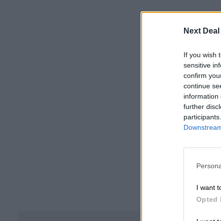
Next Deal
If you wish 
sensitive in
confirm you
continue se
information 
further disc
participants
Downstream 
Persona
I want t
Opted 