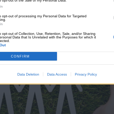
o opt-out of the Sale of my Personal Data.
υνεχής ροή
In
to opt-out of processing my Personal Data for Targeted
ing.
In
o opt-out of Collection, Use, Retention, Sale, and/or Sharing
ersonal Data that Is Unrelated with the Purposes for which it
lected.
Out
CONFIRM
Data Deletion
Data Access
Privacy Policy