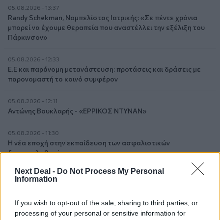
05.08.2026 - 13:37
Randy Schekman, Νομπελίστας Ιατρικής: «Σε πέντε χρόνια
μπορεί να έχουμε θεραπεία που αναστέλλει την εξέλιξη του
Πάρκινσον»
05.08.2026 - 12:33
Ε.Ε και παράνομη μετανάστευση: προτάσεις και δράσεις με
παρονομαστή το κοινό συμφέρον
05.08.2026 - 12:11
Αντώνης Βουκλαρής - «ΕΡΡΙΚΟΣ ΝΤΥΝΑΝ»
05.08.2026 - 11:30
Η νέα εποχή στην εκπαίδευση των ασφαλιστικών
διαμεσολαβητών
Next Deal -
Do Not Process My Personal
05.08.2026 - 10:50
Information
Ξεκινούν οι αιτήσεις στο vouchers.gov.gr για το Πρόγραμμα
«Τουρισμός για όλους 2026-2027»
If you wish to opt-out of the sale, sharing to third parties, or
processing of your personal or sensitive information for
05.08.2026 - 10:19