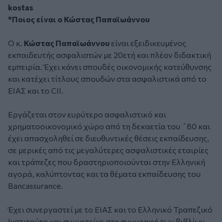
*Ποιος είναι ο Κώστας Παπαϊωάννου
Ο κ.
Κώστας Παπαϊωάννου
είναι εξειδικευμένος
εκπαιδευτής ασφαλιστών με 20ετή και πλέον διδακτική
εμπειρία. Έχει κάνει σπουδές οικονομικής κατεύθυνσης
και κατέχει τίτλους σπουδών στα ασφαλιστικά από το
ΕΙΑΣ και το CII.
Εργάζεται στον ευρύτερο ασφαλιστικό και
χρηματοοικονομικό χώρο από τη δεκαετία του ΄80 και
έχει απασχοληθεί σε διευθυντικές θέσεις εκπαίδευσης,
σε μερικές από τις μεγαλύτερες ασφαλιστικές εταιρίες
και τράπεζες που δραστηριοποιούνται στην Ελληνική
αγορά, καλύπτοντας και τα θέματα εκπαίδευσης του
Bancassurance.
Έχει συνεργαστεί με το ΕΙΑΣ και το Ελληνικό Τραπεζικό
Ινστιτούτο και συμμετείχε στη συγγραφή των βιβλίων