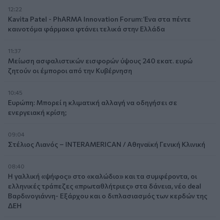
12:22
Kavita Patel - PhARMA Innovation Forum: Ένα στα πέντε
καινοτόμα φάρμακα φτάνει τελικά στην Ελλάδα
11:37
Μείωση ασφαλιστικών εισφορών ύψους 240 εκατ. ευρώ
ζητούν οι έμποροι από την Κυβέρνηση
10:45
Ευρώπη: Μπορεί η κλιματική αλλαγή να οδηγήσει σε
ενεργειακή κρίση;
09:04
Στέλιος Λιανός – INTERAMERICAN / Αθηναϊκή Γενική Κλινική
08:40
Η γαλλική «ψήφος» στο «καλώδιο» και τα συμφέροντα, οι
ελληνικές τράπεζες «πρωταθλήτριες» στα δάνεια, νέο deal
Βαρδινογιάννη- Εξάρχου και ο διπλασιασμός των κερδών της
ΔΕΗ