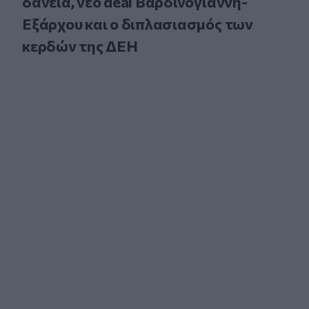
δάνεια, νέο deal Βαρδινογιάννη-
Εξάρχου και ο διπλασιασμός των
κερδών της ΔΕΗ