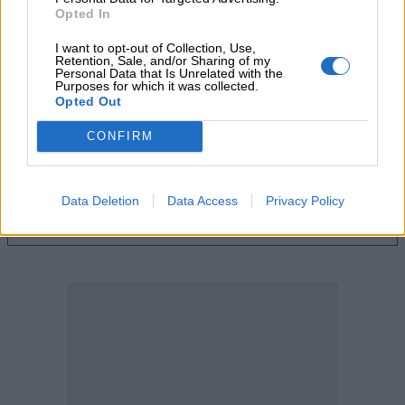
Opted In
04.08.2026 - 12:40
I want to opt-out of Collection, Use,
Τράπεζα Κύπρου: Ενισχυμένες κατά 31% οι ασφαλιστικές
Retention, Sale, and/or Sharing of my
υπηρεσίες - Κέρδη €252 εκατ. (+7%) και ROTE 18.8% στο
Personal Data that Is Unrelated with the
εξάμηνο
Purposes for which it was collected.
Opted Out
04.08.2026 - 11:49
CONFIRM
Σπύρος Γεωργαράς - «ΥΓΕΙΑ» / Ερευνητικό και Θεραπευτικό
Ινστιτούτο ΟΦΘΑΛΜΟΣ
Data Deletion
Data Access
Privacy Policy
ΠΕΡΙΣΣΟΤΕΡΑ