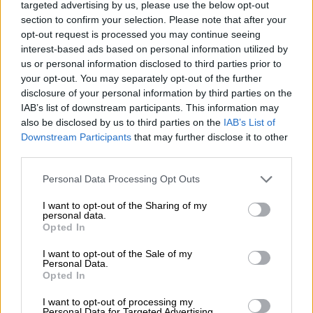
targeted advertising by us, please use the below opt-out
WWF: Περισσότερα από 180.000 στρέμματα καμένων
section to confirm your selection. Please note that after your
δασικών εκτάσεων στην Ελλάδα σε λίγες μόλις μέρες
opt-out request is processed you may continue seeing
interest-based ads based on personal information utilized by
05.08.2026 - 09:45
us or personal information disclosed to third parties prior to
Η Ελλάδα που αντιστέκεται και επιμένει να μην ασφαλίζεται!
your opt-out. You may separately opt-out of the further
disclosure of your personal information by third parties on the
05.08.2026 - 09:20
IAB’s list of downstream participants. This information may
Καλοκαιρινό ταξίδι: Οι 8 συμβουλές που αξίζει να δώσει κάθε
also be disclosed by us to third parties on the
IAB’s List of
ασφαλιστής στους πελάτες του
Downstream Participants
that may further disclose it to other
third parties.
05.08.2026 - 08:51
Το εκλογικό «καμπανάκι» της Goldman Sachs, η ισχυρή
Personal Data Processing Opt Outs
πιστωτική επέκταση των ελληνικών τραπεζών, το «πάρτι»
στις αγορές, οι «κρυμμένες» αξίες της ΓΕΚ ΤΕΡΝΑ
I want to opt-out of the Sharing of my
personal data.
Opted In
05.08.2026 - 08:37
Ιωάννης Μπολέτης – ΩΝΑΣΕΙΟ
I want to opt-out of the Sale of my
Personal Data.
Opted In
04.08.2026 - 15:33
ERGO Hellas: Μέτρα στήριξης για τους πληγέντες
I want to opt-out of processing my
ασφαλισμένους της από τις πυρκαγιές
Personal Data for Targeted Advertising.