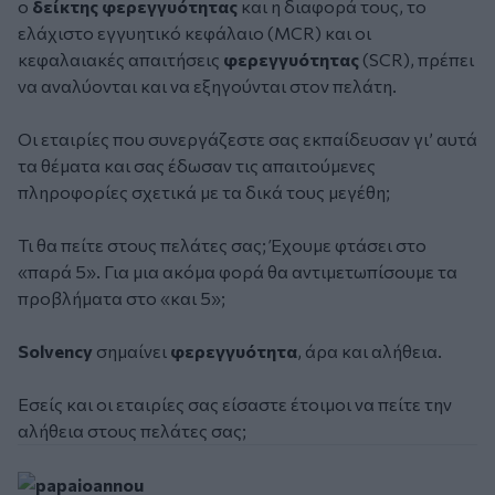
ο
δείκτης φερεγγυότητας
και η διαφορά τους, το
ελάχιστο εγγυητικό κεφάλαιο (MCR) και οι
κεφαλαιακές απαιτήσεις
φερεγγυότητας
(SCR), πρέπει
να αναλύονται και να εξηγούνται στον πελάτη.
Οι εταιρίες που συνεργάζεστε σας εκπαίδευσαν γι’ αυτά
τα θέματα και σας έδωσαν τις απαιτούμενες
πληροφορίες σχετικά με τα δικά τους μεγέθη;
Τι θα πείτε στους πελάτες σας; Έχουμε φτάσει στο
«παρά 5». Για μια ακόμα φορά θα αντιμετωπίσουμε τα
προβλήματα στο «και 5»;
Solvency
σημαίνει
φερεγγυότητα
, άρα και αλήθεια.
Εσείς και οι εταιρίες σας είσαστε έτοιμοι να πείτε την
αλήθεια στους πελάτες σας;