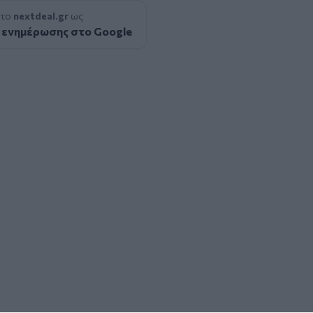
 το
nextdeal.gr
ως
 ενημέρωσης στο Google