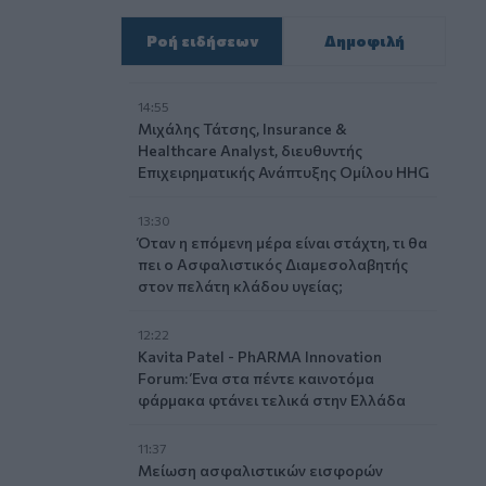
Ροή ειδήσεων
Δημοφιλή
14:55
Μιχάλης Τάτσης, Insurance &
Healthcare Analyst, διευθυντής
Επιχειρηματικής Ανάπτυξης Ομίλου HHG
13:30
Όταν η επόμενη μέρα είναι στάχτη, τι θα
πει ο Ασφαλιστικός Διαμεσολαβητής
στον πελάτη κλάδου υγείας;
12:22
Kavita Patel - PhARMA Innovation
Forum: Ένα στα πέντε καινοτόμα
φάρμακα φτάνει τελικά στην Ελλάδα
11:37
Μείωση ασφαλιστικών εισφορών