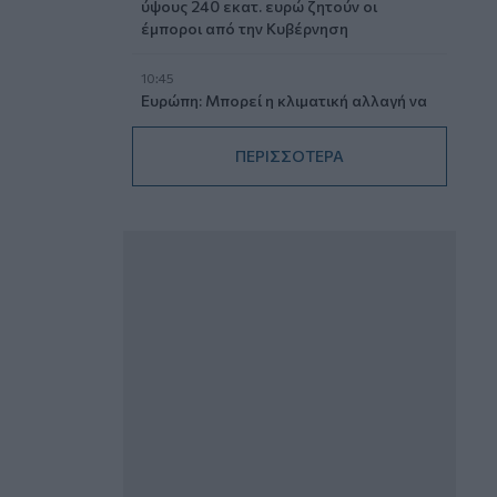
ύψους 240 εκατ. ευρώ ζητούν οι
έμποροι από την Κυβέρνηση
10:45
Ευρώπη: Μπορεί η κλιματική αλλαγή να
οδηγήσει σε ενεργειακή κρίση;
ΠΕΡΙΣΣΟΤΕΡΑ
09:15
Στέλιος Λιανός – INTERAMERICAN /
Αθηναϊκή Γενική Κλινική
08:40
Η γαλλική «ψήφος» στο «καλώδιο» και
τα συμφέροντα, οι ελληνικές τράπεζες
«πρωταθλήτριες» στα δάνεια, νέο deal
Βαρδινογιάννη- Εξάρχου και ο
διπλασιασμός των κερδών της ΔΕΗ
05.08.2026 - 13:37
Randy Schekman, Νομπελίστας Ιατρικής:
«Σε πέντε χρόνια μπορεί να έχουμε
θεραπεία που αναστέλλει την εξέλιξη