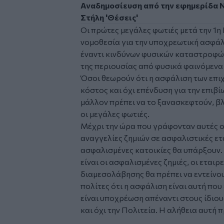
Αναδημοσίευση από την εφημερίδα N
Στήλη 'Θέσεις'
Οι πρώτες μεγάλες φωτιές μετά την 1η Ι
νομοθεσία για την υποχρεωτική ασφάλ
έναντι κινδύνων φυσικών καταστροφών,
της περιουσίας από φυσικά φαινόμενα 
Όσοι θεωρούν ότι η ασφάλιση των επιχ
κόστος και όχι επένδυση για την επιβ
μάλλον πρέπει να το ξανασκεφτούν, β
οι μεγάλες φωτιές.
Μέχρι την ώρα που γράφονταν αυτές οι
αναγγελίες ζημιών σε ασφαλιστικές ετα
ασφαλισμένες κατοικίες θα υπάρξουν.
είναι οι ασφαλισμένες ζημιές, οι εταιρ
διαμεσολάβησης θα πρέπει να εντείνου
πολίτες ότι η ασφάλιση είναι αυτή που
είναι υποχρέωση απέναντι στους ίδιους
και όχι την Πολιτεία. Η αλήθεια αυτή π