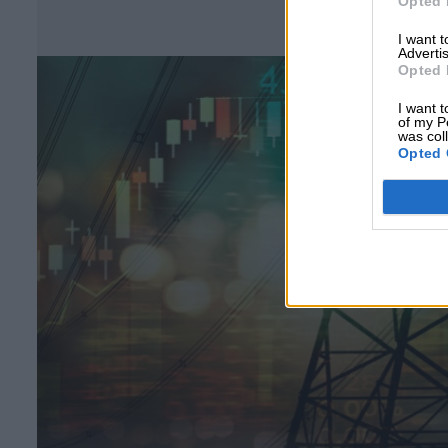
Opted 
Σ
I want 
Advertis
Opted 
I want t
of my P
was col
Opted 