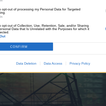
In
υνεχής ροή
to opt-out of processing my Personal Data for Targeted
ing.
In
o opt-out of Collection, Use, Retention, Sale, and/or Sharing
ersonal Data that Is Unrelated with the Purposes for which it
lected.
Out
CONFIRM
Data Deletion
Data Access
Privacy Policy