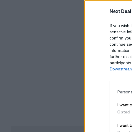
Next Deal
If you wish 
sensitive in
confirm you
continue se
information 
further disc
participants
Downstream 
Persona
I want t
Opted 
I want t