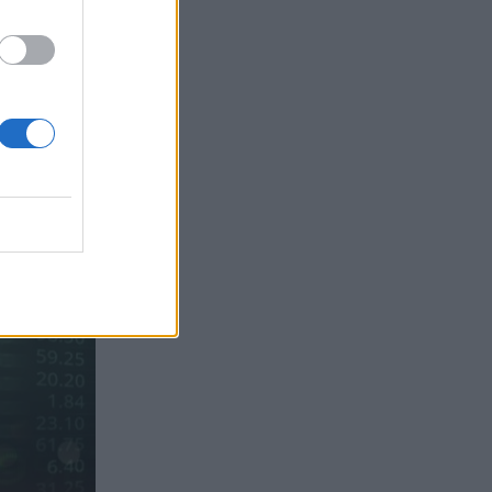
Ιωάννης Μπολέτης – ΩΝΑΣΕΙΟ
04.08.2026 - 15:33
ERGO Hellas: Μέτρα στήριξης για τους
πληγέντες ασφαλισμένους της από τις
πυρκαγιές
04.08.2026 - 12:40
Τράπεζα Κύπρου: Ενισχυμένες κατά
31% οι ασφαλιστικές υπηρεσίες -
Κέρδη €252 εκατ. (+7%) και ROTE
18.8% στο εξάμηνο
04.08.2026 - 11:49
Σπύρος Γεωργαράς - «ΥΓΕΙΑ» /
Ερευνητικό και Θεραπευτικό Ινστιτούτο
ΟΦΘΑΛΜΟΣ