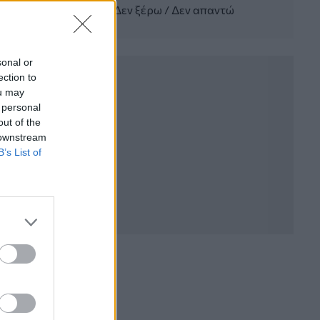
Δεν ξέρω / Δεν απαντώ
WWF: Περισσότερα από 180.000
στρέμματα καμένων δασικών εκτάσεων
στην Ελλάδα σε λίγες μόλις μέρες
sonal or
05.08.2026 - 09:45
ection to
Η Ελλάδα που αντιστέκεται και επιμένει
ou may
να μην ασφαλίζεται!
 personal
out of the
05.08.2026 - 09:20
 downstream
Καλοκαιρινό ταξίδι: Οι 8 συμβουλές που
B’s List of
αξίζει να δώσει κάθε ασφαλιστής
στους πελάτες του
05.08.2026 - 08:51
Το εκλογικό «καμπανάκι» της Goldman
Sachs, η ισχυρή πιστωτική επέκταση
των ελληνικών τραπεζών, το «πάρτι»
στις αγορές, οι «κρυμμένες» αξίες της
ΓΕΚ ΤΕΡΝΑ
05.08.2026 - 08:37