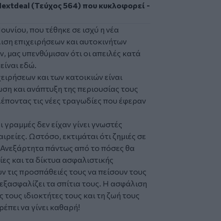
extdeal (Τεύχος 564) που κυκλοφορεί -
ουνίου, που τέθηκε σε ισχύ η νέα
ιση επιχειρήσεων και αυτοκινήτων
 μας υπενθύμισαν ότι οι απειλές κατά
είναι εδώ.
ειρήσεων και των κατοικιών είναι
ίωση και ανάπτυξη της περιουσίας τους
λέποντας τις νέες τραγωδίες που έφεραν
 γραμμές δεν είχαν γίνει γνωστές
ιρείες. Ωστόσο, εκτιμάται ότι ζημιές σε
 Ανεξάρτητα πάντως από το πόσες θα
είες και τα δίκτυα ασφαλιστικής
ν τις προσπάθειές τους να πείσουν τους
 εξασφαλίζει τα σπίτια τους. Η ασφάλιση
 τους ιδιοκτήτες τους και τη ζωή τους
ρέπει να γίνει καθαρή!