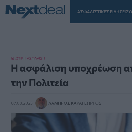
ΑΣΦΑΛΙΣΤΙΚΕΣ ΕΙΔΗΣΕΙΣ
Ο
Facebook
Instagram
LinkedIn
TikTok
X
Homepage
ΙΔΙΩΤΙΚΗ ΑΣΦAΛΙΣΗ
Η ασφάλιση υποχρέωση απέ
την Πολιτεία
07.08.2025
ΛΆΜΠΡΟΣ ΚΑΡΑΓΕΏΡΓΟΣ