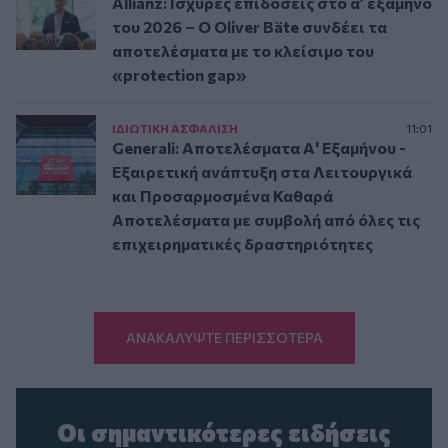
Allianz: Ισχυρές επιδόσεις στο α’ εξάμηνο
του 2026 – Ο Oliver Bäte συνδέει τα
αποτελέσματα με το κλείσιμο του
«protection gap»
ΙΔΙΩΤΙΚΗ ΑΣΦAΛΙΣΗ
11:01
Generali: Αποτελέσματα Α' Εξαμήνου -
Εξαιρετική ανάπτυξη στα Λειτουργικά
και Προσαρμοσμένα Καθαρά
Αποτελέσματα με συμβολή από όλες τις
επιχειρηματικές δραστηριότητες
ΑΝΑΚΑΛΥΨΤΕ ΠΕΡΙΣΣΟΤΕΡΑ
Οι σημαντικότερες ειδήσεις