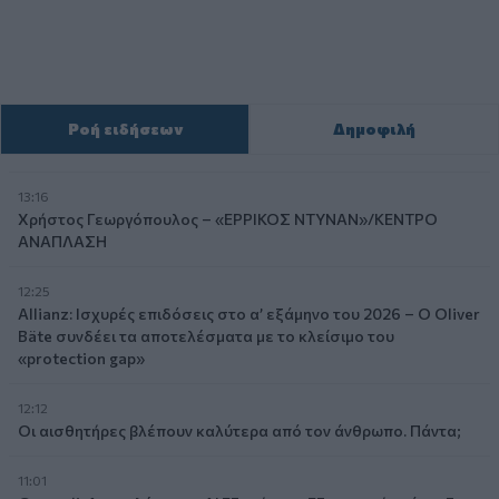
Ροή ειδήσεων
Δημοφιλή
13:16
Χρήστος Γεωργόπουλος – «ΕΡΡΙΚΟΣ ΝΤΥΝΑΝ»/ΚΕΝΤΡΟ
ΑΝΑΠΛΑΣΗ
12:25
Allianz: Ισχυρές επιδόσεις στο α’ εξάμηνο του 2026 – Ο Oliver
Bäte συνδέει τα αποτελέσματα με το κλείσιμο του
«protection gap»
12:12
Οι αισθητήρες βλέπουν καλύτερα από τον άνθρωπο. Πάντα;
11:01