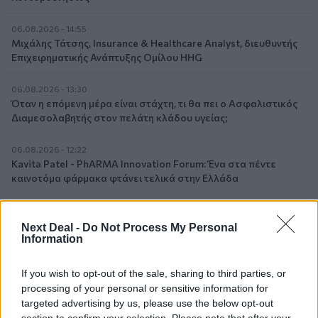
06.08.2026 - 14:55
Μιχάλης Τάτσης, Insurance & Healthcare Analyst, διευθυντής
Επιχειρηματικής Ανάπτυξης Ομίλου HHG
06.08.2026 - 13:30
Όταν η επόμενη μέρα είναι στάχτη, τι θα πει ο Ασφαλιστικός
Διαμεσολαβητής στον πελάτη κλάδου υγείας;
06.08.2026 - 12:22
Kavita Patel - PhARMA Innovation Forum: Ένα στα πέντε
καινοτόμα φάρμακα φτάνει τελικά στην Ελλάδα
06.08.2026 - 11:37
Μείωση ασφαλιστικών εισφορών ύψους 240 εκατ. ευρώ
Next Deal -
Do Not Process My Personal
ζητούν οι έμποροι από την Κυβέρνηση
Information
06.08.2026 - 10:45
If you wish to opt-out of the sale, sharing to third parties, or
Ευρώπη: Μπορεί η κλιματική αλλαγή να οδηγήσει σε
processing of your personal or sensitive information for
ενεργειακή κρίση;
targeted advertising by us, please use the below opt-out