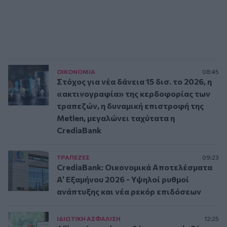
ΟΙΚΟΝΟΜΙΑ
08:45
Στόχος για νέα δάνεια 15 δισ. το 2026, η
«ακτινογραφία» της κερδοφορίας των
τραπεζών, η δυναμική επιστροφή της
Metlen, μεγαλώνει ταχύτατα η
CrediaBank
ΤΡAΠΕΖΕΣ
09:23
CrediaBank: Οικονομικά Αποτελέσματα
A’ Εξαμήνου 2026 - Υψηλοί ρυθμοί
ανάπτυξης και νέα ρεκόρ επιδόσεων
ΙΔΙΩΤΙΚΗ ΑΣΦAΛΙΣΗ
12:25