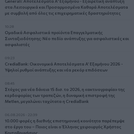
Generali: Αποτελέσματα Α' Εξαμήνου - Εξαιρετική ανάπτυξη
στα Λειτουργικά και Προσαρμοσμένα Καθαρά Αποτελέσματα
με συμβολή από όλες τις επιχειρηματικές δραστηριότητες
10:28
Ομαδικά Ασφαλιστικά προϊόντα Επαγγελματικής
Συνταξιοδότησης: Νέο πεδίο ανάπτυξης για ασφαλιστικές και
ασφαλιστές
09:23
CrediaBank: Οικονομικά Αποτελέσματα A’ Εξαμήνου 2026 -
Υψηλοί ρυθμοί ανάπτυξης και νέα ρεκόρ επιδόσεων
08:45
Στόχος για νέα δάνεια 15 δισ. το 2026, η «ακτινογραφία» της
κερδοφορίας των τραπεζών, η δυναμική επιστροφή της
Metlen, μεγαλώνει ταχύτατα η CrediaBank
06.08.2026 - 22:39
10.000 φορές η διεθνής επιστημονική κοινότητα παρέπεμψε
στο έργο του – Ποιος είναι ο Έλληνας χειρουργός Χρήστος
Κοντοβουνήσιος