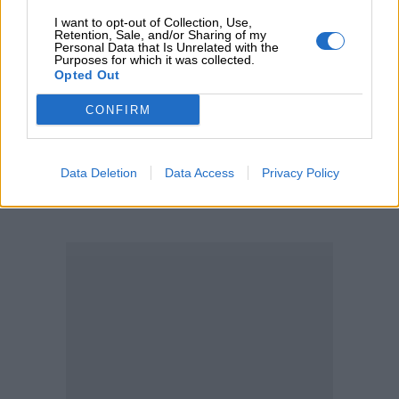
05.08.2026 - 11:30
I want to opt-out of Collection, Use,
Η νέα εποχή στην εκπαίδευση των ασφαλιστικών
Retention, Sale, and/or Sharing of my
Personal Data that Is Unrelated with the
διαμεσολαβητών
Purposes for which it was collected.
Opted Out
05.08.2026 - 10:50
Ξεκινούν οι αιτήσεις στο vouchers.gov.gr για το Πρόγραμμα
CONFIRM
«Τουρισμός για όλους 2026-2027»
Data Deletion
Data Access
Privacy Policy
ΠΕΡΙΣΣΟΤΕΡΑ