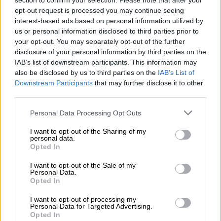
section to confirm your selection. Please note that after your
06.08.2026 - 09:15
opt-out request is processed you may continue seeing
Στέλιος Λιανός – INTERAMERICAN / Αθηναϊκή Γενική Κλινική
interest-based ads based on personal information utilized by
us or personal information disclosed to third parties prior to
06.08.2026 - 08:40
your opt-out. You may separately opt-out of the further
Η γαλλική «ψήφος» στο «καλώδιο» και τα συμφέροντα, οι
disclosure of your personal information by third parties on the
ελληνικές τράπεζες «πρωταθλήτριες» στα δάνεια, νέο deal
IAB’s list of downstream participants. This information may
Βαρδινογιάννη- Εξάρχου και ο διπλασιασμός των κερδών της
also be disclosed by us to third parties on the
IAB’s List of
ΔΕΗ
Downstream Participants
that may further disclose it to other
third parties.
05.08.2026 - 13:37
Randy Schekman, Νομπελίστας Ιατρικής: «Σε πέντε χρόνια
Personal Data Processing Opt Outs
μπορεί να έχουμε θεραπεία που αναστέλλει την εξέλιξη του
I want to opt-out of the Sharing of my
Πάρκινσον»
personal data.
Opted In
05.08.2026 - 12:33
Ε.Ε και παράνομη μετανάστευση: προτάσεις και δράσεις με
I want to opt-out of the Sale of my
Personal Data.
παρονομαστή το κοινό συμφέρον
Opted In
05.08.2026 - 12:11
I want to opt-out of processing my
Αντώνης Βουκλαρής - «ΕΡΡΙΚΟΣ ΝΤΥΝΑΝ»
Personal Data for Targeted Advertising.
Opted In