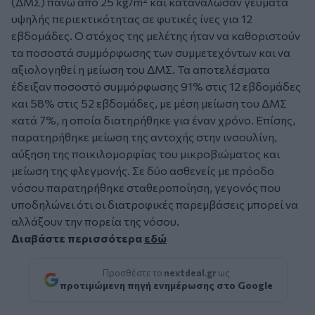
(ΔΜΣ) πάνω από 25 kg/m² και κατανάλωσαν γεύματα
υψηλής περιεκτικότητας σε φυτικές ίνες για 12
εβδομάδες. Ο στόχος της μελέτης ήταν να καθοριστούν
τα ποσοστά συμμόρφωσης των συμμετεχόντων και να
αξιολογηθεί η μείωση του ΔΜΣ. Τα αποτελέσματα
έδειξαν ποσοστό συμμόρφωσης 91% στις 12 εβδομάδες
και 58% στις 52 εβδομάδες, με μέση μείωση του ΔΜΣ
κατά 7%, η οποία διατηρήθηκε για έναν χρόνο. Επίσης,
παρατηρήθηκε μείωση της αντοχής στην ινσουλίνη,
αύξηση της ποικιλομορφίας του μικροβιώματος και
μείωση της φλεγμονής. Σε δύο ασθενείς με πρόοδο
νόσου παρατηρήθηκε σταθεροποίηση, γεγονός που
υποδηλώνει ότι οι διατροφικές παρεμβάσεις μπορεί να
αλλάξουν την πορεία της νόσου.
Διαβάστε περισσότερα
εδώ
Προσθέστε το
nextdeal.gr
ως
προτιμώμενη πηγή ενημέρωσης στο Google