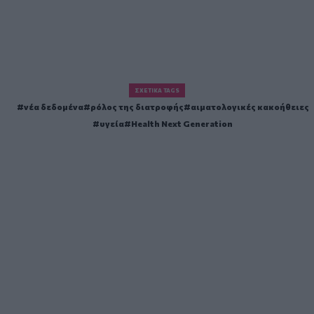
ΣΧΕΤΙΚΆ TAGS
νέα δεδομένα
ρόλος της διατροφής
αιματολογικές κακοήθειες
υγεία
Health Next Generation