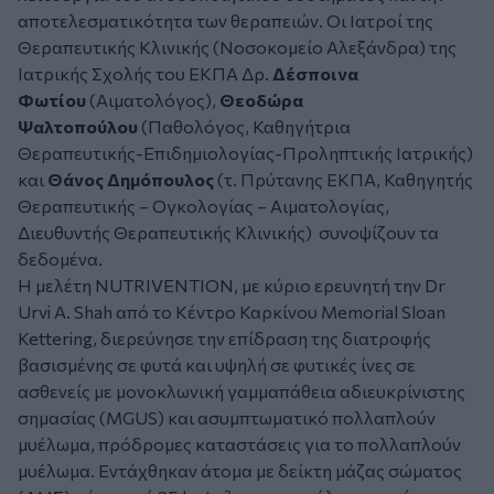
αποτελεσματικότητα των θεραπειών. Οι Ιατροί της
Θεραπευτικής Κλινικής (Νοσοκομείο Αλεξάνδρα) της
Ιατρικής Σχολής του ΕΚΠΑ Δρ.
Δέσποινα
Φωτίου
(Αιματολόγος),
Θεοδώρα
Ψαλτοπούλου
(Παθολόγος, Καθηγήτρια
Θεραπευτικής-Επιδημιολογίας-Προληπτικής Ιατρικής)
και
Θάνος Δημόπουλος
(τ. Πρύτανης ΕΚΠΑ, Καθηγητής
Θεραπευτικής – Ογκολογίας – Αιματολογίας,
Διευθυντής Θεραπευτικής Κλινικής) συνοψίζουν τα
δεδομένα.
Η μελέτη NUTRIVENTION, με κύριο ερευνητή την Dr
Urvi A. Shah από το Κέντρο Καρκίνου Memorial Sloan
Kettering, διερεύνησε την επίδραση της διατροφής
βασισμένης σε φυτά και υψηλή σε φυτικές ίνες σε
ασθενείς με μονοκλωνική γαμμαπάθεια αδιευκρίνιστης
σημασίας (MGUS) και ασυμπτωματικό πολλαπλούν
μυέλωμα, πρόδρομες καταστάσεις για το πολλαπλούν
μυέλωμα. Εντάχθηκαν άτομα με δείκτη μάζας σώματος