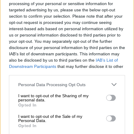
processing of your personal or sensitive information for
Υδρόγειος Ασφαλιστική: Βάλτε στο πλάνο σας τ
20.03.2021
targeted advertising by us, please use the below opt-out
Υδρόγειος Ασφαλιστική: Βάλτε στο πλάνο
section to confirm your selection. Please note that after your
σας την καλή υγεία!
opt-out request is processed you may continue seeing
interest-based ads based on personal information utilized by
us or personal information disclosed to third parties prior to
your opt-out. You may separately opt-out of the further
«Πλάνο Υγείας» από την Υδρόγειο Ασφαλιστική
22.02.2021
disclosure of your personal information by third parties on the
«Πλάνο Υγείας» από την Υδρόγειο
IAB’s list of downstream participants. This information may
Ασφαλιστική - Νέα προγράμματα
also be disclosed by us to third parties on the
IAB’s List of
ασφάλισης που βάζουν την υγεία σε πρώτο
Downstream Participants
that may further disclose it to other
πλάνο!
third parties.
Personal Data Processing Opt Outs
Σελιδοποίηση
1
I want to opt-out of the Sharing of my
Προηγούμενη σελίδα
Next page
Current page
personal data.
Opted In
I want to opt-out of the Sale of my
Personal Data.
Opted In
Ροή ειδήσεων
Δημοφιλή