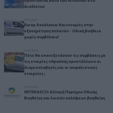
προστασίας κατά των κινδύνων στο
Διαδίκτυο
Europ Assistance: Καινοτομίες στην εξυπηρέτη
11.11.2021
Europ Assistance: Καινοτομίες στην
εξυπηρέτηση πελατών - Οδική βοήθεια
χωρίς συμβόλαιο!
Πότε θα επανεξετάσουν τις συμβάσεις με τις ετ
10.11.2021
Πότε θα επανεξετάσουν τις συμβάσεις με
τις εταιρίες «θραύσης κρυστάλλων» οι
διαμεσολαβητές και οι ασφαλιστικές
εταιρείες ;
INTERASCO: Αλλαγή Παρόχου Οδικής Βοηθείας
09.11.2021
INTERASCO: Αλλαγή Παρόχου Οδικής
Βοηθείας και λοιπών καλύψεων βοηθείας