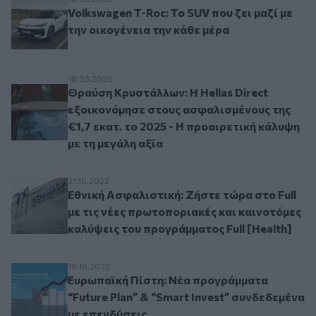
Volkswagen T-Roc: Το SUV που ζει μαζί με την ο
Volkswagen T-Roc: Το SUV που ζει μαζί με
την οικογένεια την κάθε μέρα
Θραύση Κρυστάλλων: H Hellas Direct εξοικονόμ
18.03.2026
Θραύση Κρυστάλλων: H Hellas Direct
εξοικονόμησε στους ασφαλισμένους της
€1,7 εκατ. το 2025 - Η προαιρετική κάλυψη
με τη μεγάλη αξία
Εθνική Ασφαλιστική: Ζήστε τώρα στο Full με τι
31.10.2022
Εθνική Ασφαλιστική: Ζήστε τώρα στο Full
με τις νέες πρωτοποριακές και καινοτόμες
καλύψεις του προγράμματος Full [Health]
Ευρωπαϊκή Πίστη: Νέα προγράμματα “Future Pla
18.10.2022
Ευρωπαϊκή Πίστη: Νέα προγράμματα
“Future Plan” & “Smart Invest” συνδεδεμένα
με επενδύσεις