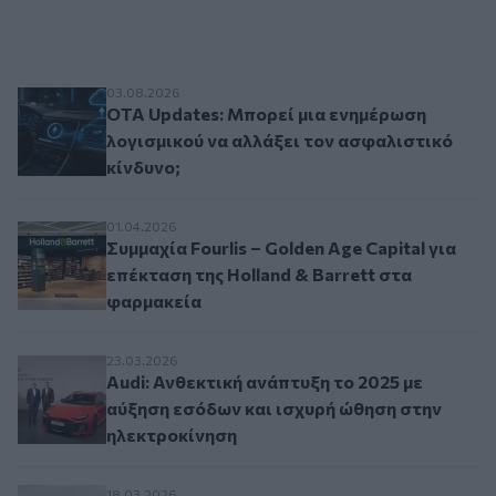
OTA Updates: Μπορεί μια ενημέρωση λογισμικού
03.08.2026
OTA Updates: Μπορεί μια ενημέρωση
λογισμικού να αλλάξει τον ασφαλιστικό
κίνδυνο;
Συμμαχία Fourlis – Golden Age Capital για επέκ
01.04.2026
Συμμαχία Fourlis – Golden Age Capital για
επέκταση της Holland & Barrett στα
φαρμακεία
Audi: Ανθεκτική ανάπτυξη το 2025 με αύξηση ε
23.03.2026
Audi: Ανθεκτική ανάπτυξη το 2025 με
αύξηση εσόδων και ισχυρή ώθηση στην
ηλεκτροκίνηση
18.03.2026