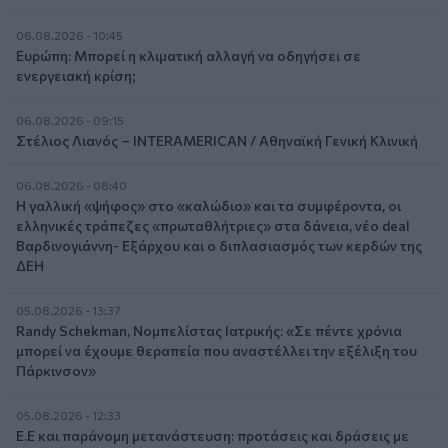
06.08.2026 - 10:45
Ευρώπη: Μπορεί η κλιματική αλλαγή να οδηγήσει σε
ενεργειακή κρίση;
06.08.2026 - 09:15
Στέλιος Λιανός – INTERAMERICAN / Αθηναϊκή Γενική Κλινική
06.08.2026 - 08:40
Η γαλλική «ψήφος» στο «καλώδιο» και τα συμφέροντα, οι
ελληνικές τράπεζες «πρωταθλήτριες» στα δάνεια, νέο deal
Βαρδινογιάννη- Εξάρχου και ο διπλασιασμός των κερδών της
ΔΕΗ
05.08.2026 - 13:37
Randy Schekman, Νομπελίστας Ιατρικής: «Σε πέντε χρόνια
μπορεί να έχουμε θεραπεία που αναστέλλει την εξέλιξη του
Πάρκινσον»
05.08.2026 - 12:33
Ε.Ε και παράνομη μετανάστευση: προτάσεις και δράσεις με