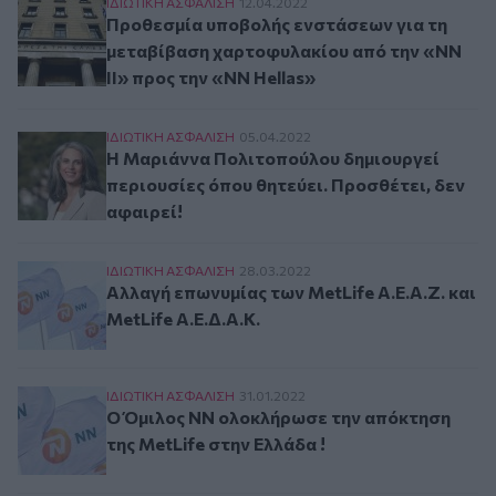
Προθεσμία υποβολής ενστάσεων για τη μεταβίβ
ΙΔΙΩΤΙΚΗ ΑΣΦAΛΙΣΗ
12.04.2022
Προθεσμία υποβολής ενστάσεων για τη
μεταβίβαση χαρτοφυλακίου από την «ΝΝ
ΙΙ» προς την «NN Hellas»
Η Μαριάννα Πολιτοπούλου δημιουργεί περιουσί
ΙΔΙΩΤΙΚΗ ΑΣΦAΛΙΣΗ
05.04.2022
Η Μαριάννα Πολιτοπούλου δημιουργεί
περιουσίες όπου θητεύει. Προσθέτει, δεν
αφαιρεί!
Αλλαγή επωνυμίας των MetLife Α.Ε.Α.Ζ. και MetL
ΙΔΙΩΤΙΚΗ ΑΣΦAΛΙΣΗ
28.03.2022
Αλλαγή επωνυμίας των MetLife Α.Ε.Α.Ζ. και
MetLife Α.Ε.Δ.Α.Κ.
Ο Όμιλος ΝΝ ολοκλήρωσε την απόκτηση της Met
ΙΔΙΩΤΙΚΗ ΑΣΦAΛΙΣΗ
31.01.2022
Ο Όμιλος ΝΝ ολοκλήρωσε την απόκτηση
της MetLife στην Ελλάδα !