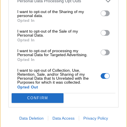
Personal Data Processing Opt Outs
ΑΝΑΠΛΑΣΗ
I want to opt-out of the Sharing of my
07.08.2026 - 12:25
personal data.
Allianz: Ισχυρές επιδόσεις στο α’ εξάμηνο του 2026 – Ο Oliver
Opted In
Bäte συνδέει τα αποτελέσματα με το κλείσιμο του
I want to opt-out of the Sale of my
«protection gap»
Personal Data.
Opted In
07.08.2026 - 12:12
Οι αισθητήρες βλέπουν καλύτερα από τον άνθρωπο. Πάντα;
I want to opt-out of processing my
Personal Data for Targeted Advertising.
Opted In
07.08.2026 - 11:01
Generali: Αποτελέσματα Α' Εξαμήνου - Εξαιρετική ανάπτυξη
I want to opt-out of Collection, Use,
στα Λειτουργικά και Προσαρμοσμένα Καθαρά Αποτελέσματα
Retention, Sale, and/or Sharing of my
Personal Data that Is Unrelated with the
με συμβολή από όλες τις επιχειρηματικές δραστηριότητες
Purposes for which it was collected.
Opted Out
07.08.2026 - 10:28
CONFIRM
Ομαδικά Ασφαλιστικά προϊόντα Επαγγελματικής
Συνταξιοδότησης: Νέο πεδίο ανάπτυξης για ασφαλιστικές και
ασφαλιστές
Data Deletion
Data Access
Privacy Policy
07.08.2026 - 09:23