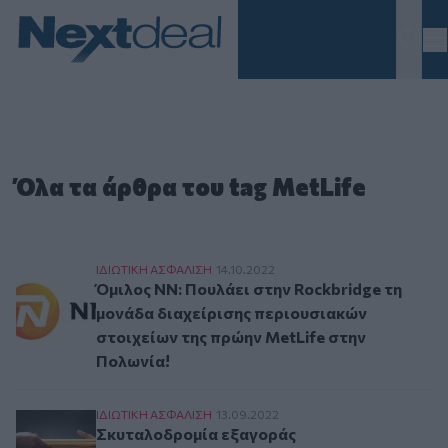
Homepage
Όλα τα άρθρα του tag MetLife
Όμιλος NN: Πουλάει στην Rockbridge τη μονάδ
ΙΔΙΩΤΙΚΗ ΑΣΦAΛΙΣΗ
14.10.2022
Όμιλος NN: Πουλάει στην Rockbridge τη
μονάδα διαχείρισης περιουσιακών
στοιχείων της πρώην MetLife στην
Πολωνία!
Σκυταλοδρομία εξαγοράς συνταξιοδοτικών εργ
ΙΔΙΩΤΙΚΗ ΑΣΦAΛΙΣΗ
13.09.2022
Σκυταλοδρομία εξαγοράς