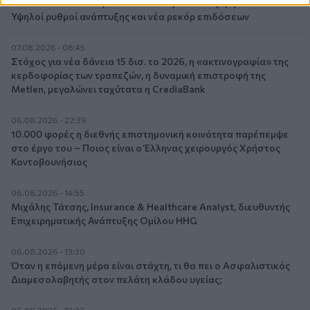
CrediaBank: Οικονομικά Αποτελέσματα A’ Εξαμήνου 2026 -
Υψηλοί ρυθμοί ανάπτυξης και νέα ρεκόρ επιδόσεων
07.08.2026 - 08:45
Στόχος για νέα δάνεια 15 δισ. το 2026, η «ακτινογραφία» της
κερδοφορίας των τραπεζών, η δυναμική επιστροφή της
Metlen, μεγαλώνει ταχύτατα η CrediaBank
06.08.2026 - 22:39
10.000 φορές η διεθνής επιστημονική κοινότητα παρέπεμψε
στο έργο του – Ποιος είναι ο Έλληνας χειρουργός Χρήστος
Κοντοβουνήσιος
06.08.2026 - 14:55
Μιχάλης Τάτσης, Insurance & Healthcare Analyst, διευθυντής
Επιχειρηματικής Ανάπτυξης Ομίλου HHG
06.08.2026 - 13:30
Όταν η επόμενη μέρα είναι στάχτη, τι θα πει ο Ασφαλιστικός
Διαμεσολαβητής στον πελάτη κλάδου υγείας;