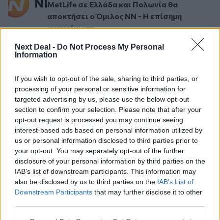
MetLife σε Ελλάδα και Πολωνία θα
αποκτήσει ο Όμιλος NN - Η επίσημη
ανακοίνωση
Next Deal -
Do Not Process My Personal
Information
Σελιδοποίηση
1
Προηγούμενη σελίδα
Next page
Current page
If you wish to opt-out of the sale, sharing to third parties, or
processing of your personal or sensitive information for
targeted advertising by us, please use the below opt-out
section to confirm your selection. Please note that after your
opt-out request is processed you may continue seeing
Ροή ειδήσεων
Δημοφιλή
interest-based ads based on personal information utilized by
us or personal information disclosed to third parties prior to
your opt-out. You may separately opt-out of the further
07.08.2026 - 14:38
disclosure of your personal information by third parties on the
Θεόδωρος Τέγος (ΓΝΑ ΕΥΑΓΓΕΛΙΣΜΟΣ): Νέο παράθυρο
IAB’s list of downstream participants. This information may
ελπίδας για τους ογκολογικούς ασθενείς μέσω κλινικών
δοκιμών
also be disclosed by us to third parties on the
IAB’s List of
Downstream Participants
that may further disclose it to other
third parties.
07.08.2026 - 13:16
Χρήστος Γεωργόπουλος – «ΕΡΡΙΚΟΣ ΝΤΥΝΑΝ»/ΚΕΝΤΡΟ