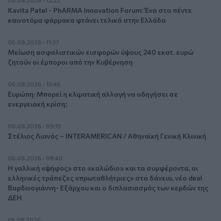
06.08.2026 - 12:22
Kavita Patel - PhARMA Innovation Forum: Ένα στα πέντε
καινοτόμα φάρμακα φτάνει τελικά στην Ελλάδα
06.08.2026 - 11:37
Μείωση ασφαλιστικών εισφορών ύψους 240 εκατ. ευρώ
ζητούν οι έμποροι από την Κυβέρνηση
06.08.2026 - 10:45
Ευρώπη: Μπορεί η κλιματική αλλαγή να οδηγήσει σε
ενεργειακή κρίση;
06.08.2026 - 09:15
Στέλιος Λιανός – INTERAMERICAN / Αθηναϊκή Γενική Κλινική
06.08.2026 - 08:40
Η γαλλική «ψήφος» στο «καλώδιο» και τα συμφέροντα, οι
ελληνικές τράπεζες «πρωταθλήτριες» στα δάνεια, νέο deal
Βαρδινογιάννη- Εξάρχου και ο διπλασιασμός των κερδών της
ΔΕΗ
05.08.2026