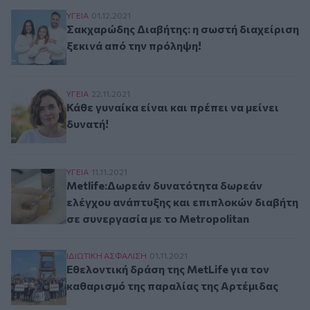
Σακχαρώδης Διαβήτης: η σωστή διαχείριση ξεκ
ΥΓΕΙΑ
01.12.2021
Σακχαρώδης Διαβήτης: η σωστή διαχείριση
ξεκινά από την πρόληψη!
Κάθε γυναίκα είναι και πρέπει να μείνει δυνατή!
ΥΓΕΙΑ
22.11.2021
Κάθε γυναίκα είναι και πρέπει να μείνει
δυνατή!
Metlife:Δωρεάν δυνατότητα δωρεάν ελέγχου αν
ΥΓΕΙΑ
11.11.2021
Metlife:Δωρεάν δυνατότητα δωρεάν
ελέγχου ανάπτυξης και επιπλοκών διαβήτη
σε συνεργασία με το Metropolitan
Εθελοντική δράση της MetLife για τον καθαρισ
ΙΔΙΩΤΙΚΗ ΑΣΦAΛΙΣΗ
01.11.2021
Εθελοντική δράση της MetLife για τον
καθαρισμό της παραλίας της Αρτέμιδας