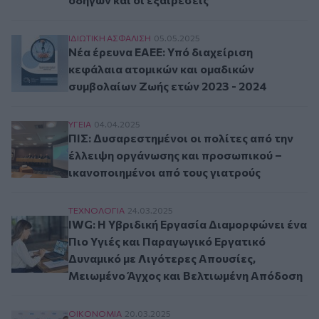
Νέα έρευνα ΕΑΕΕ: Υπό διαχείριση κεφάλαια ατ
ΙΔΙΩΤΙΚΗ ΑΣΦAΛΙΣΗ
05.05.2025
Νέα έρευνα ΕΑΕΕ: Υπό διαχείριση
κεφάλαια ατομικών και ομαδικών
συμβολαίων Ζωής ετών 2023 - 2024
ΠΙΣ: Δυσαρεστημένοι οι πολίτες από την έλλει
ΥΓΕΙΑ
04.04.2025
ΠΙΣ: Δυσαρεστημένοι οι πολίτες από την
έλλειψη οργάνωσης και προσωπικού –
ικανοποιημένοι από τους γιατρούς
IWG: Η Υβριδική Εργασία Διαμορφώνει ένα Πιο
ΤΕΧΝΟΛΟΓΙΑ
24.03.2025
IWG: Η Υβριδική Εργασία Διαμορφώνει ένα
Πιο Υγιές και Παραγωγικό Εργατικό
Δυναμικό με Λιγότερες Απουσίες,
Μειωμένο Άγχος και Βελτιωμένη Απόδοση
Έρευνα Visa - Ινστιτούτου ΕΣΕΕ: Το 80% της Ge
ΟΙΚΟΝΟΜΙΑ
20.03.2025