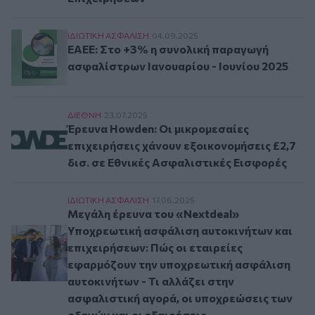
ΕΑΕΕ: Στο +3% η συνολική παραγωγή ασφαλίστ
ΙΔΙΩΤΙΚΗ ΑΣΦAΛΙΣΗ
04.09.2025
ΕΑΕΕ: Στο +3% η συνολική παραγωγή
ασφαλίστρων Ιανουαρίου - Ιουνίου 2025
Έρευνα Howden: Οι μικρομεσαίες επιχειρήσεις 
ΔΙΕΘΝΗ
23.07.2025
Έρευνα Howden: Οι μικρομεσαίες
επιχειρήσεις χάνουν εξοικονομήσεις £2,7
δισ. σε Εθνικές Ασφαλιστικές Εισφορές
Μεγάλη έρευνα του «Nextdeal» Υποχρεωτική ασφ
ΙΔΙΩΤΙΚΗ ΑΣΦAΛΙΣΗ
17.06.2025
Μεγάλη έρευνα του «Nextdeal»
Υποχρεωτική ασφάλιση αυτοκινήτων και
επιχειρήσεων: Πώς οι εταιρείες
εφαρμόζουν την υποχρεωτική ασφάλιση
αυτοκινήτων - Τι αλλάζει στην
ασφαλιστική αγορά, οι υποχρεώσεις των
οδηγών και οι εξαιρέσεις