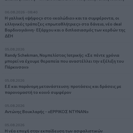
06.08.2026 - 08:40
Η γαλλική «ψήφος» στο «καλώδιο» και τα συμφέροντα, οι
ελληνικές τράπεζες «πρωταθλήτριες» στα δάνεια, νέο deal
Βαρδινογιάννη- Εξάρχου και ο διπλασιασμός των κερδών της
ΔΕΗ
05.08.2026
Randy Schekman, Νομπελίστας Ιατρικής: «Σε πέντε χρόνια
μπορεί να έχουμε θεραπεία που αναστέλλει την εξέλιξη του
Πάρκινσον»
05.08.2026
Ε.Ε και παράνομη μετανάστευση: προτάσεις και δράσεις με
παρονομαστή το κοινό συμφέρον
05.08.2026
Αντώνης Βουκλαρής - «ΕΡΡΙΚΟΣ ΝΤΥΝΑΝ»
05.08.2026
Η νέα εποχή στην εκπαίδευση των ασφαλιστικών