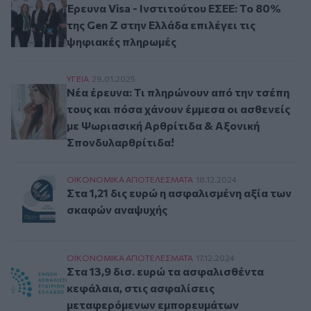
Έρευνα Visa - Ινστιτούτου ΕΣΕΕ: Το 80%
της Gen Z στην Ελλάδα επιλέγει τις
ψηφιακές πληρωμές
Νέα έρευνα: Τι πληρώνουν από την τσέπη τους 
ΥΓΕΙΑ
29.01.2025
Νέα έρευνα: Τι πληρώνουν από την τσέπη
τους και πόσα χάνουν έμμεσα οι ασθενείς
με Ψωριασική Αρθρίτιδα & Αξονική
Σπονδυλαρθρίτιδα!
Στα 1,21 δις ευρώ η ασφαλισμένη αξία των σκα
ΟΙΚΟΝΟΜΙΚA ΑΠΟΤΕΛΕΣΜΑΤΑ
18.12.2024
Στα 1,21 δις ευρώ η ασφαλισμένη αξία των
σκαφών αναψυχής
Στα 13,9 δισ. ευρώ τα ασφαλισθέντα κεφάλαια
ΟΙΚΟΝΟΜΙΚA ΑΠΟΤΕΛΕΣΜΑΤΑ
17.12.2024
Στα 13,9 δισ. ευρώ τα ασφαλισθέντα
κεφάλαια, στις ασφαλίσεις
μεταφερόμενων εμπορευμάτων