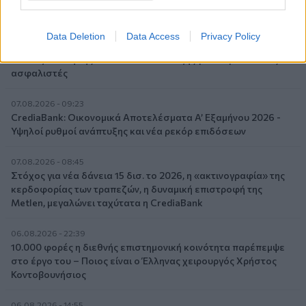
με συμβολή από όλες τις επιχειρηματικές δραστηριότητες
07.08.2026 - 10:28
Data Deletion
Data Access
Privacy Policy
Ομαδικά Ασφαλιστικά προϊόντα Επαγγελματικής
Συνταξιοδότησης: Νέο πεδίο ανάπτυξης για ασφαλιστικές και
ασφαλιστές
07.08.2026 - 09:23
CrediaBank: Οικονομικά Αποτελέσματα A’ Εξαμήνου 2026 -
Υψηλοί ρυθμοί ανάπτυξης και νέα ρεκόρ επιδόσεων
07.08.2026 - 08:45
Στόχος για νέα δάνεια 15 δισ. το 2026, η «ακτινογραφία» της
κερδοφορίας των τραπεζών, η δυναμική επιστροφή της
Metlen, μεγαλώνει ταχύτατα η CrediaBank
06.08.2026 - 22:39
10.000 φορές η διεθνής επιστημονική κοινότητα παρέπεμψε
στο έργο του – Ποιος είναι ο Έλληνας χειρουργός Χρήστος
Κοντοβουνήσιος
06.08.2026 - 14:55