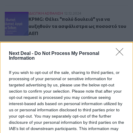
KPMG: Θέλει "πολύ δουλειά" για να αυξηθούν 
ΙΔΙΩΤΙΚΗ ΑΣΦAΛΙΣΗ
12.12.2024
KPMG: Θέλει "πολύ δουλειά" για να
αυξηθούν τα ασφάλιστρα ως ποσοστό του
ΑΕΠ
NN: Οι Έλληνες θέλουμε να ζήσουμε μέχρι τα 10
ΙΔΙΩΤΙΚΗ ΑΣΦAΛΙΣΗ
12.12.2024
Next Deal -
Do Not Process My Personal
NN: Οι Έλληνες θέλουμε να ζήσουμε μέχρι
Information
τα 103 χρόνια!
If you wish to opt-out of the sale, sharing to third parties, or
processing of your personal or sensitive information for
targeted advertising by us, please use the below opt-out
Σελιδοποίηση
section to confirm your selection. Please note that after your
1
Προηγούμενη σελίδα
Next page
Current page
opt-out request is processed you may continue seeing
interest-based ads based on personal information utilized by
us or personal information disclosed to third parties prior to
your opt-out. You may separately opt-out of the further
disclosure of your personal information by third parties on the
Ροή ειδήσεων
Δημοφιλή
IAB’s list of downstream participants. This information may