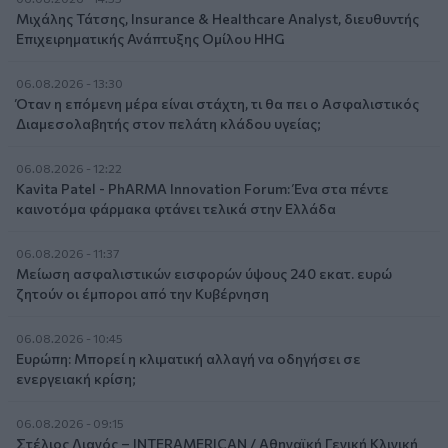
Μιχάλης Τάτσης, Insurance & Healthcare Analyst, διευθυντής
Επιχειρηματικής Ανάπτυξης Ομίλου HHG
06.08.2026 - 13:30
Όταν η επόμενη μέρα είναι στάχτη, τι θα πει ο Ασφαλιστικός
Διαμεσολαβητής στον πελάτη κλάδου υγείας;
06.08.2026 - 12:22
Kavita Patel - PhARMA Innovation Forum: Ένα στα πέντε
καινοτόμα φάρμακα φτάνει τελικά στην Ελλάδα
06.08.2026 - 11:37
Μείωση ασφαλιστικών εισφορών ύψους 240 εκατ. ευρώ
ζητούν οι έμποροι από την Κυβέρνηση
06.08.2026 - 10:45
Ευρώπη: Μπορεί η κλιματική αλλαγή να οδηγήσει σε
ενεργειακή κρίση;
06.08.2026 - 09:15
Στέλιος Λιανός – INTERAMERICAN / Αθηναϊκή Γενική Κλινική