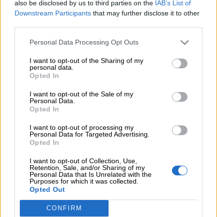
also be disclosed by us to third parties on the
IAB’s List of
Downstream Participants
that may further disclose it to other
07.08.2026 - 14:38
third parties.
Θεόδωρος Τέγος (ΓΝΑ ΕΥΑΓΓΕΛΙΣΜΟΣ): Νέο παράθυρο
ελπίδας για τους ογκολογικούς ασθενείς μέσω κλινικών
Personal Data Processing Opt Outs
δοκιμών
I want to opt-out of the Sharing of my
07.08.2026 - 13:16
personal data.
Χρήστος Γεωργόπουλος – «ΕΡΡΙΚΟΣ ΝΤΥΝΑΝ»/ΚΕΝΤΡΟ
Opted In
ΑΝΑΠΛΑΣΗ
I want to opt-out of the Sale of my
Personal Data.
07.08.2026 - 12:25
Opted In
Allianz: Ισχυρές επιδόσεις στο α’ εξάμηνο του 2026 – Ο Oliver
Bäte συνδέει τα αποτελέσματα με το κλείσιμο του
I want to opt-out of processing my
Personal Data for Targeted Advertising.
«protection gap»
Opted In
07.08.2026 - 12:12
I want to opt-out of Collection, Use,
Οι αισθητήρες βλέπουν καλύτερα από τον άνθρωπο. Πάντα;
Retention, Sale, and/or Sharing of my
Personal Data that Is Unrelated with the
Purposes for which it was collected.
07.08.2026 - 11:01
Opted Out
Generali: Αποτελέσματα Α' Εξαμήνου - Εξαιρετική ανάπτυξη
στα Λειτουργικά και Προσαρμοσμένα Καθαρά Αποτελέσματα
CONFIRM