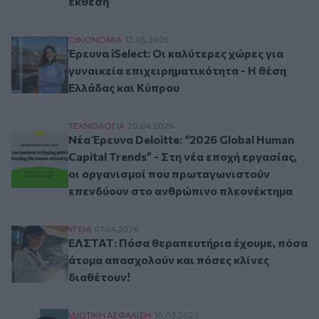
έκθεση
Έρευνα iSelect: Οι καλύτερες χώρες για γυναικ
ΟΙΚΟΝΟΜΙΑ
12.05.2026
Έρευνα iSelect: Οι καλύτερες χώρες για
γυναικεία επιχειρηματικότητα - Η θέση
Ελλάδας και Κύπρου
Νέα Έρευνα Deloitte: “2026 Global Human Capi
ΤΕΧΝΟΛΟΓΙΑ
29.04.2026
Νέα Έρευνα Deloitte: “2026 Global Human
Capital Trends” - Στη νέα εποχή εργασίας,
οι οργανισμοί που πρωταγωνιστούν
επενδύουν στο ανθρώπινο πλεονέκτημα
ΕΛΣΤΑΤ: Πόσα θεραπευτήρια έχουμε, πόσα άτομ
ΥΓΕΙΑ
07.04.2026
ΕΛΣΤΑΤ: Πόσα θεραπευτήρια έχουμε, πόσα
άτομα απασχολούν και πόσες κλίνες
διαθέτουν!
Στο 40,7% το bancassurance στη ζωή και υγεία,
ΙΔΙΩΤΙΚΗ ΑΣΦAΛΙΣΗ
10.03.2026