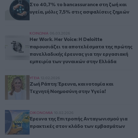
Στο 40,7% το bancassurance στη ζωή και
υγεία, μόλις 7,5% στις ασφαλίσεις ζημιών
Her Work. Her Voice: Η Deloitte παρουσιάζει 
ΚΟΙΝΩΝΙΑ
06.03.2026
Her Work. Her Voice: Η Deloitte
παρουσιάζει τα αποτελέσματα της πρώτης
πανελλαδικής έρευνας για την εργασιακή
εμπειρία των γυναικών στην Ελλάδα
Ζωή Ράπτη: Έρευνα, καινοτομία και Τεχνητή Νο
ΥΓΕΙΑ
12.02.2026
Ζωή Ράπτη: Έρευνα, καινοτομία και
Τεχνητή Νοημοσύνη στην Υγεία!
Έρευνα της Επιτροπής Ανταγωνισμού για πρακ
ΟΙΚΟΝΟΜΙΑ
10.02.2026
Έρευνα της Επιτροπής Ανταγωνισμού για
πρακτικές στον κλάδο των εμβασμάτων