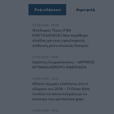
Ροή ειδήσεων
Δημοφιλή
07.08.2026 - 14:38
Θεόδωρος Τέγος (ΓΝΑ
ΕΥΑΓΓΕΛΙΣΜΟΣ): Νέο παράθυρο
ελπίδας για τους ογκολογικούς
ασθενείς μέσω κλινικών δοκιμών
07.08.2026 - 13:16
Χρήστος Γεωργόπουλος – «ΕΡΡΙΚΟΣ
ΝΤΥΝΑΝ»/ΚΕΝΤΡΟ ΑΝΑΠΛΑΣΗ
07.08.2026 - 12:25
Allianz: Ισχυρές επιδόσεις στο α’
εξάμηνο του 2026 – Ο Oliver Bäte
συνδέει τα αποτελέσματα με το
κλείσιμο του «protection gap»
07.08.2026 - 12:12