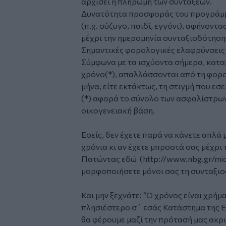
αρχίσει η πληρωμή των συντάξεων.
Δυνατότητα προσφοράς του προγράμμ
(π.χ. σύζυγο, παιδί, εγγόνι), αφήνοντ
μέχρι την ημερομηνία συνταξιοδότηση
Σημαντικές φορολογικές ελαφρύνσεις 
Σύμφωνα με τα ισχύοντα σήμερα, κατα
χρόνο(*), απαλλάσσονται από τη φορο
μήνα, είτε εκτάκτως, τη στιγμή που εσε
(*) αφορά το σύνολο των ασφαλίστρων
οικογενειακή βάση.
Εσείς, δεν έχετε παρά να κάνετε απλ
χρόνια κι αν έχετε μπροστά σας μέχρι 
Πατώντας εδώ (http://www.nbg.gr/micr
μορφοποιήσετε μόνοι σας τη συνταξιο
Και μην ξεχνάτε: “Ο χρόνος είναι χρή
πλησιέστερο σ΄ εσάς Κατάστημα της Ε
θα φέρουμε μαζί την πρότασή μας ακρ