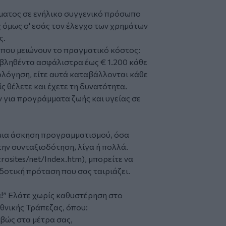
ατος σε ενήλικο συγγενικό πρόσωπο
ας όμως σ' εσάς τον έλεγχο των χρημάτων
ς.
που μειώνουν το πραγματικό κόστος:
βληθέντα ασφάλιστρα έως € 1.200 κάθε
λόγηση, είτε αυτά καταβάλλονται κάθε
ίς θέλετε και έχετε τη δυνατότητα.
 για προγράμματα ζωής και υγείας σε
ά μια άσκηση προγραμματισμού, όσα
την συνταξιοδότηση, λίγα ή πολλά.
osites/net/Index.htm), μπορείτε να
δοτική πρόταση που σας ταιριάζει.
μα!” Ελάτε χωρίς καθυστέρηση στο
θνικής Τράπεζας, όπου:
ιβώς στα μέτρα σας,