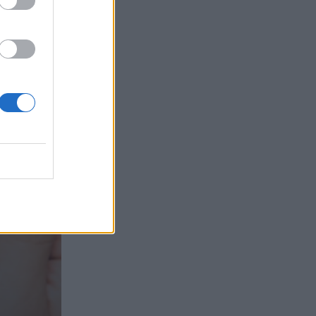
τα συμφέροντα, οι ελληνικές τράπεζες
«πρωταθλήτριες» στα δάνεια, νέο deal
Βαρδινογιάννη- Εξάρχου και ο
διπλασιασμός των κερδών της ΔΕΗ
05.08.2026 - 13:37
Randy Schekman, Νομπελίστας Ιατρικής:
«Σε πέντε χρόνια μπορεί να έχουμε
θεραπεία που αναστέλλει την εξέλιξη
του Πάρκινσον»
05.08.2026 - 12:33
Ε.Ε και παράνομη μετανάστευση:
προτάσεις και δράσεις με παρονομαστή
το κοινό συμφέρον
05.08.2026 - 12:11
Αντώνης Βουκλαρής - «ΕΡΡΙΚΟΣ
ΝΤΥΝΑΝ»
05.08.2026 - 11:30
Η νέα εποχή στην εκπαίδευση των