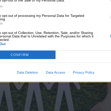
o opt-out of the Sale of my Personal Data.
υνεχής ροή
In
to opt-out of processing my Personal Data for Targeted
ing.
In
o opt-out of Collection, Use, Retention, Sale, and/or Sharing
ersonal Data that Is Unrelated with the Purposes for which it
lected.
Out
CONFIRM
Data Deletion
Data Access
Privacy Policy