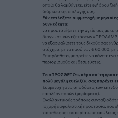
οποίο θα λαμβάνετε, είτε εφ' όρου ζωή
διάρκεια της επιλογής σας.
Εάν επιλέξετε συμμετοχή με μηνιαίε
δυνατότητα:
να προστατέψετε την υγεία σας με τ
διαγνωστικών εξετάσεων «ΠΡΟΛΑΜ
να εξασφαλίσετε τους δικούς σας αν
ατύχημα, με το ποσό των € 60.000, με μ
Επιπρόσθετα, μπορείτε να κάνετε ένα
περιορισμούς και δεσμεύσεις.
Το «ΠΡΟΣΘΕΤΩ», πέρα απ’ τη γραπτή
πολύ μεγάλη ευελιξία, σας παρέχει ε
Συμμετοχή στις αποδόσεις των επενδύ
επιπλέον ποσών (μερίσματα).
Εναλλακτικούς τρόπους συνταξιοδότ
Ισχυρή ασφαλιστική προστασία, που εξ
τοποθέτησης σε περίπτωση απώλειας 