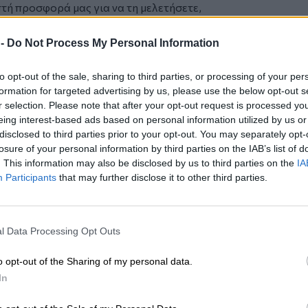
τή προσφορά μας για να τη μελετήσετε,
α σχετικά ερωτήματα,
ρετήσουμε με τον καλύτερο δυνατό τρόπο,
 -
Do Not Process My Personal Information
to opt-out of the sale, sharing to third parties, or processing of your per
formation for targeted advertising by us, please use the below opt-out s
 το
nextdeal.gr
ως
r selection. Please note that after your opt-out request is processed y
 ενημέρωσης στο Google
eing interest-based ads based on personal information utilized by us or
disclosed to third parties prior to your opt-out. You may separately opt-
losure of your personal information by third parties on the IAB’s list of
. This information may also be disclosed by us to third parties on the
IA
Participants
that may further disclose it to other third parties.
l Data Processing Opt Outs
o opt-out of the Sharing of my personal data.
In