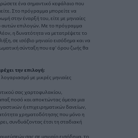
ντρώσετε ένα σημαντικό κεφάλαιο που
μείτε. Στο πρόγραμμα μπορείτε να
ωμή στην έναρξή του, είτε με μηνιαίες
ο αυτών επιλογών. Με το πρόγραμμα
ον, η δυνατότητα να μετατρέψετε το
λήξη, σε ισόβιο μηνιαίο εισόδημα και να
ωματική σύνταξη που εφ’ όρου ζωής θα
έχει την επιλογή:
 λογαριασμό με μικρές μηνιαίες
δυτικού σας χαρτοφυλακίου,
παξ ποσό και αποκτώντας άμεσα μια
γαστικών ή επιχειρηματικών δανείων,
νατότητα χρηματοδότησης που μόνο η
ρει, συνδυάζοντας έτσι τη σταδιακή
αμιεύσεών σας σε μηνιαίο εισόδημα, το