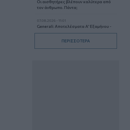
Οι αισθητήρες βλέπουν καλύτερα από
τον άνθρωπο. Πάντα;
07.08.2026 - 11:01
Generali: Αποτελέσματα Α' Εξαμήνου -
Εξαιρετική ανάπτυξη στα Λειτουργικά
και Προσαρμοσμένα Καθαρά
ΠΕΡΙΣΣΟΤΕΡΑ
Αποτελέσματα με συμβολή από όλες
τις επιχειρηματικές δραστηριότητες
07.08.2026 - 10:28
Ομαδικά Ασφαλιστικά προϊόντα
Επαγγελματικής Συνταξιοδότησης: Νέο
πεδίο ανάπτυξης για ασφαλιστικές και
ασφαλιστές
07.08.2026 - 09:23
CrediaBank: Οικονομικά Αποτελέσματα
A’ Εξαμήνου 2026 - Υψηλοί ρυθμοί
ανάπτυξης και νέα ρεκόρ επιδόσεων
07.08.2026 - 08:45