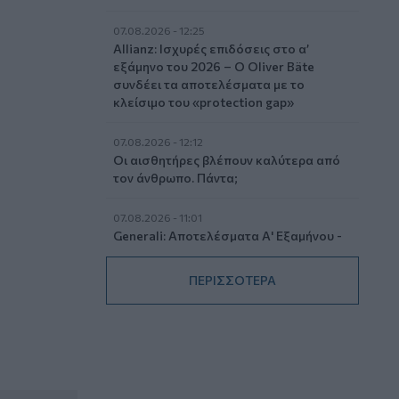
07.08.2026 - 12:25
Allianz: Ισχυρές επιδόσεις στο α’
εξάμηνο του 2026 – Ο Oliver Bäte
συνδέει τα αποτελέσματα με το
κλείσιμο του «protection gap»
07.08.2026 - 12:12
Οι αισθητήρες βλέπουν καλύτερα από
τον άνθρωπο. Πάντα;
07.08.2026 - 11:01
Generali: Αποτελέσματα Α' Εξαμήνου -
Εξαιρετική ανάπτυξη στα Λειτουργικά
και Προσαρμοσμένα Καθαρά
ΠΕΡΙΣΣΟΤΕΡΑ
Αποτελέσματα με συμβολή από όλες
τις επιχειρηματικές δραστηριότητες
07.08.2026 - 10:28
Ομαδικά Ασφαλιστικά προϊόντα
Επαγγελματικής Συνταξιοδότησης: Νέο