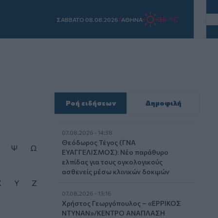
/
36 °C
ΣAΒΒΑΤΟ 08.08.2026
ΑΘΗΝΑ
Ροή ειδήσεων
Δημοφιλή
07.08.2026 - 14:38
Θεόδωρος Τέγος (ΓΝΑ
Ψ
Ω
ΕΥΑΓΓΕΛΙΣΜΟΣ): Νέο παράθυρο
ελπίδας για τους ογκολογικούς
ασθενείς μέσω κλινικών δοκιμών
X
Y
Z
07.08.2026 - 13:16
Χρήστος Γεωργόπουλος – «ΕΡΡΙΚΟΣ
ΝΤΥΝΑΝ»/ΚΕΝΤΡΟ ΑΝΑΠΛΑΣΗ