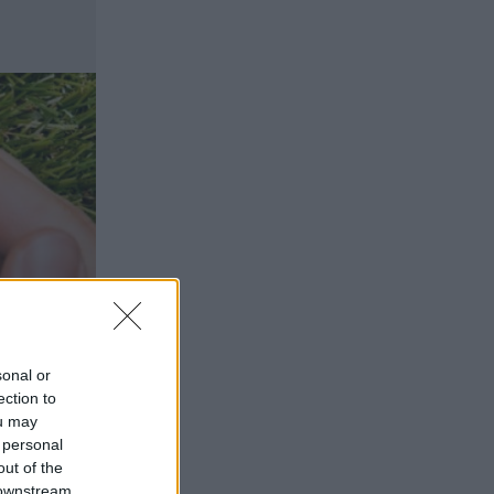
πεδίο ανάπτυξης για ασφαλιστικές και
ασφαλιστές
07.08.2026 - 09:23
CrediaBank: Οικονομικά Αποτελέσματα
A’ Εξαμήνου 2026 - Υψηλοί ρυθμοί
ανάπτυξης και νέα ρεκόρ επιδόσεων
07.08.2026 - 08:45
Στόχος για νέα δάνεια 15 δισ. το 2026, η
«ακτινογραφία» της κερδοφορίας των
τραπεζών, η δυναμική επιστροφή της
Metlen, μεγαλώνει ταχύτατα η
CrediaBank
06.08.2026 - 22:39
10.000 φορές η διεθνής επιστημονική
sonal or
κοινότητα παρέπεμψε στο έργο του –
ection to
Ποιος είναι ο Έλληνας χειρουργός
ou may
Χρήστος Κοντοβουνήσιος
 personal
out of the
06.08.2026 - 14:55
 downstream