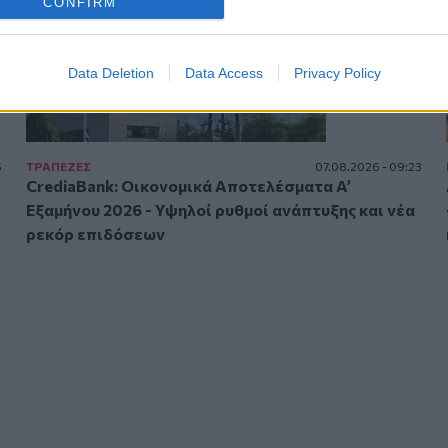
CONFIRM
Data Deletion
Data Access
Privacy Policy
5
ΤΡAΠΕΖΕΣ
07.08.2026 - 09:23
CrediaBank: Οικονομικά Αποτελέσματα A’
Εξαμήνου 2026 - Υψηλοί ρυθμοί ανάπτυξης και νέα
ρεκόρ επιδόσεων