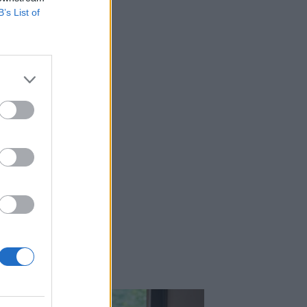
Μιχάλης Τάτσης, Insurance &
B’s List of
Healthcare Analyst, διευθυντής
Επιχειρηματικής Ανάπτυξης Ομίλου HHG
06.08.2026 - 13:30
Όταν η επόμενη μέρα είναι στάχτη, τι θα
πει ο Ασφαλιστικός Διαμεσολαβητής
στον πελάτη κλάδου υγείας;
06.08.2026 - 12:22
Kavita Patel - PhARMA Innovation
ι
Forum: Ένα στα πέντε καινοτόμα
φάρμακα φτάνει τελικά στην Ελλάδα
06.08.2026 - 11:37
Μείωση ασφαλιστικών εισφορών
ύψους 240 εκατ. ευρώ ζητούν οι
έμποροι από την Κυβέρνηση
06.08.2026 - 10:45
Ευρώπη: Μπορεί η κλιματική αλλαγή να