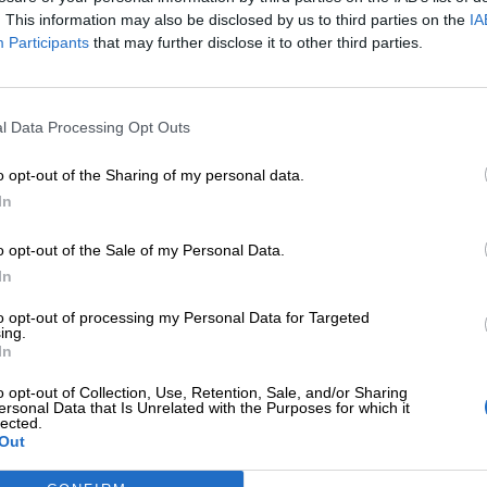
. This information may also be disclosed by us to third parties on the
IA
Participants
that may further disclose it to other third parties.
l Data Processing Opt Outs
o opt-out of the Sharing of my personal data.
ντα Επαγγελματικής
In
o opt-out of the Sale of my Personal Data.
 ανάπτυξης για ασφαλιστικές κα
In
to opt-out of processing my Personal Data for Targeted
ing.
In
o opt-out of Collection, Use, Retention, Sale, and/or Sharing
ersonal Data that Is Unrelated with the Purposes for which it
lected.
Out