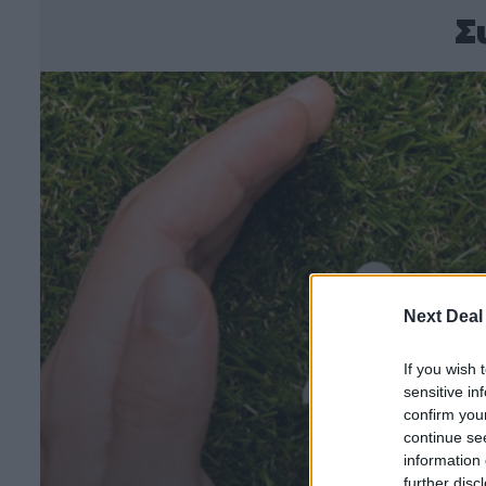
Σ
Next Deal
If you wish 
sensitive in
confirm you
continue se
information 
further disc