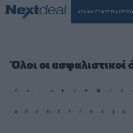
ΑΣΦΑΛΙΣΤΙΚΕΣ ΕΙΔΗΣΕΙΣ
Ο
Facebook
Instagram
LinkedIn
TikTok
X
Homepage
Όλοι οι ασφαλιστικοί 
Α
Β
Γ
Δ
Ε
Ζ
Η
Θ
Ι
Κ
A
B
C
D
E
F
G
H
I
J
K