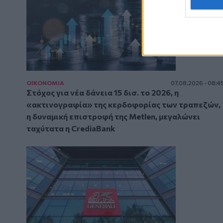
ΟΙΚΟΝΟΜΙΑ
07.08.2026 - 08:4
Στόχος για νέα δάνεια 15 δισ. το 2026, η
«ακτινογραφία» της κερδοφορίας των τραπεζών,
η δυναμική επιστροφή της Metlen, μεγαλώνει
ταχύτατα η CrediaBank