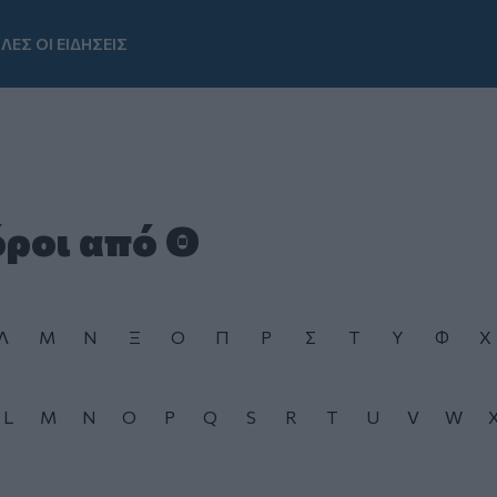
ΛΕΣ ΟΙ ΕΙΔΗΣΕΙΣ
Youtube
όροι από Θ
Λ
Μ
Ν
Ξ
Ο
Π
Ρ
Σ
Τ
Υ
Φ
Χ
L
M
N
O
P
Q
S
R
T
U
V
W