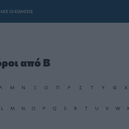
ΛΕΣ ΟΙ ΕΙΔΗΣΕΙΣ
Youtube
όροι από Β
Λ
Μ
Ν
Ξ
Ο
Π
Ρ
Σ
Τ
Υ
Φ
Χ
L
M
N
O
P
Q
S
R
T
U
V
W