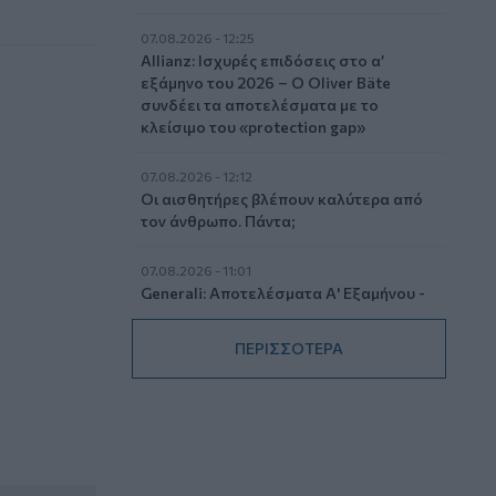
07.08.2026 - 12:25
Allianz: Ισχυρές επιδόσεις στο α’
εξάμηνο του 2026 – Ο Oliver Bäte
συνδέει τα αποτελέσματα με το
κλείσιμο του «protection gap»
07.08.2026 - 12:12
Οι αισθητήρες βλέπουν καλύτερα από
τον άνθρωπο. Πάντα;
07.08.2026 - 11:01
Generali: Αποτελέσματα Α' Εξαμήνου -
Εξαιρετική ανάπτυξη στα Λειτουργικά
και Προσαρμοσμένα Καθαρά
ΠΕΡΙΣΣΟΤΕΡΑ
Αποτελέσματα με συμβολή από όλες
τις επιχειρηματικές δραστηριότητες
07.08.2026 - 10:28
Ομαδικά Ασφαλιστικά προϊόντα
Επαγγελματικής Συνταξιοδότησης: Νέο