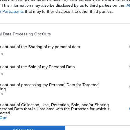
. This information may also be disclosed by us to third parties on the
IA
Participants
that may further disclose it to other third parties.
l Data Processing Opt Outs
o opt-out of the Sharing of my personal data.
ντα Επαγγελματικής
In
o opt-out of the Sale of my Personal Data.
 ανάπτυξης για ασφαλιστικές κα
In
to opt-out of processing my Personal Data for Targeted
ing.
In
o opt-out of Collection, Use, Retention, Sale, and/or Sharing
ersonal Data that Is Unrelated with the Purposes for which it
lected.
Out