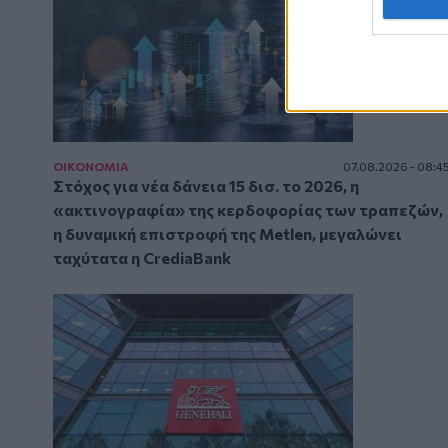
ΟΙΚΟΝΟΜΙΑ
07.08.2026 - 08:4
Στόχος για νέα δάνεια 15 δισ. το 2026, η
«ακτινογραφία» της κερδοφορίας των τραπεζών,
η δυναμική επιστροφή της Metlen, μεγαλώνει
ταχύτατα η CrediaBank