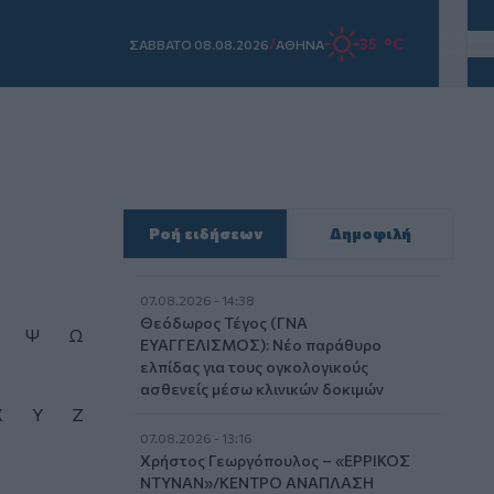
/
35 °C
ΣAΒΒΑΤΟ 08.08.2026
ΑΘΗΝΑ
Ροή ειδήσεων
Δημοφιλή
07.08.2026 - 14:38
Θεόδωρος Τέγος (ΓΝΑ
Ψ
Ω
ΕΥΑΓΓΕΛΙΣΜΟΣ): Νέο παράθυρο
ελπίδας για τους ογκολογικούς
ασθενείς μέσω κλινικών δοκιμών
X
Y
Z
07.08.2026 - 13:16
Χρήστος Γεωργόπουλος – «ΕΡΡΙΚΟΣ
ΝΤΥΝΑΝ»/ΚΕΝΤΡΟ ΑΝΑΠΛΑΣΗ