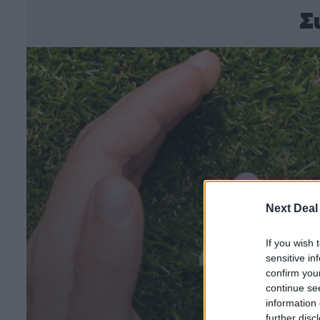
Σ
Next Deal
If you wish 
sensitive in
confirm you
continue se
information 
further disc