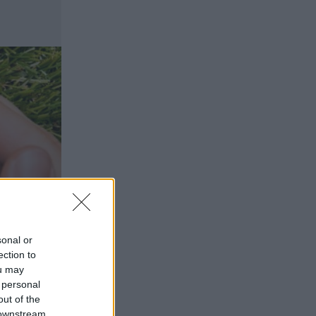
πεδίο ανάπτυξης για ασφαλιστικές και
ασφαλιστές
07.08.2026 - 09:23
CrediaBank: Οικονομικά Αποτελέσματα
A’ Εξαμήνου 2026 - Υψηλοί ρυθμοί
ανάπτυξης και νέα ρεκόρ επιδόσεων
07.08.2026 - 08:45
Στόχος για νέα δάνεια 15 δισ. το 2026, η
«ακτινογραφία» της κερδοφορίας των
τραπεζών, η δυναμική επιστροφή της
Metlen, μεγαλώνει ταχύτατα η
CrediaBank
06.08.2026 - 22:39
10.000 φορές η διεθνής επιστημονική
sonal or
κοινότητα παρέπεμψε στο έργο του –
ection to
Ποιος είναι ο Έλληνας χειρουργός
ou may
Χρήστος Κοντοβουνήσιος
 personal
out of the
06.08.2026 - 14:55
 downstream