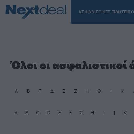
ΑΣΦΑΛΙΣΤΙΚΕΣ ΕΙΔΗΣΕΙΣ
Ο
Facebook
Instagram
LinkedIn
TikTok
X
Homepage
Όλοι οι ασφαλιστικοί 
Α
Β
Γ
Δ
Ε
Ζ
Η
Θ
Ι
Κ
A
B
C
D
E
F
G
H
I
J
K