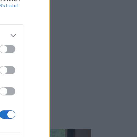
Μιχάλης Τάτσης, Insurance &
B’s List of
Healthcare Analyst, διευθυντής
Επιχειρηματικής Ανάπτυξης Ομίλου HHG
06.08.2026 - 13:30
Όταν η επόμενη μέρα είναι στάχτη, τι θα
πει ο Ασφαλιστικός Διαμεσολαβητής
στον πελάτη κλάδου υγείας;
06.08.2026 - 12:22
Kavita Patel - PhARMA Innovation
ι
Forum: Ένα στα πέντε καινοτόμα
φάρμακα φτάνει τελικά στην Ελλάδα
06.08.2026 - 11:37
Μείωση ασφαλιστικών εισφορών
ύψους 240 εκατ. ευρώ ζητούν οι
έμποροι από την Κυβέρνηση
06.08.2026 - 10:45
Ευρώπη: Μπορεί η κλιματική αλλαγή να