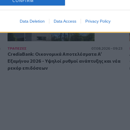
CONFIRM
Data Deletion
Data Access
Privacy Policy
5
ΤΡAΠΕΖΕΣ
07.08.2026 - 09:23
CrediaBank: Οικονομικά Αποτελέσματα A’
Εξαμήνου 2026 - Υψηλοί ρυθμοί ανάπτυξης και νέα
ρεκόρ επιδόσεων