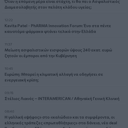
Όταν η επόμενη μέρα είναι στάχτη, τι θα πει ο Ασφαλιστικός
Διαμεσολαβητής στον πελάτη κλάδου υγείας;
12:22
Kavita Patel - PhARMA Innovation Forum: Ένα στα πέντε
καινοτόμα φάρμακα φτάνει τελικά στην Ελλάδα
11:37
Μείωση ασφαλιστικών εισφορών ύψους 240 εκατ. ευρώ
ζητούν οι έμποροι από την Κυβέρνηση
10:45
Ευρώπη: Μπορεί η κλιματική αλλαγή να οδηγήσει σε
ενεργειακή κρίση;
09:15
Στέλιος Λιανός – INTERAMERICAN / Αθηναϊκή Γενική Κλινική
08:40
Η γαλλική «ψήφος» στο «καλώδιο» και τα συμφέροντα, οι
ελληνικές τράπεζες «πρωταθλήτριες» στα δάνεια, νέο deal