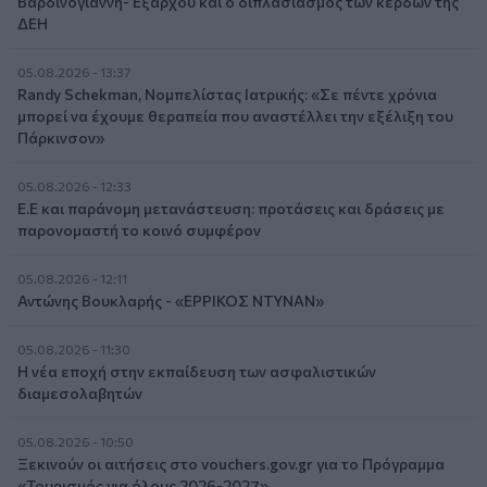
Βαρδινογιάννη- Εξάρχου και ο διπλασιασμός των κερδών της
ΔΕΗ
05.08.2026 - 13:37
Randy Schekman, Νομπελίστας Ιατρικής: «Σε πέντε χρόνια
μπορεί να έχουμε θεραπεία που αναστέλλει την εξέλιξη του
Πάρκινσον»
05.08.2026 - 12:33
Ε.Ε και παράνομη μετανάστευση: προτάσεις και δράσεις με
παρονομαστή το κοινό συμφέρον
05.08.2026 - 12:11
Αντώνης Βουκλαρής - «ΕΡΡΙΚΟΣ ΝΤΥΝΑΝ»
05.08.2026 - 11:30
Η νέα εποχή στην εκπαίδευση των ασφαλιστικών
διαμεσολαβητών
05.08.2026 - 10:50
Ξεκινούν οι αιτήσεις στο vouchers.gov.gr για το Πρόγραμμα
«Τουρισμός για όλους 2026-2027»