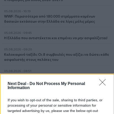
05.08.2026 - 10:19
WWF: Περισσότερα από 180.000 στρέμματα καμένων
δασικών εκτάσεων στην Ελλάδα σε λίγες μόλις μέρες
05.08.2026 - 09:45
Η Ελλάδα που αντιστέκεται και επιμένει να μην ασφαλίζεται!
05.08.2026 - 09:20
Καλοκαιρινό ταξίδι: Οι 8 συμβουλές που αξίζει να δώσει κάθε
ασφαλιστής στους πελάτες του
05.08.2026 - 08:51
Το εκλογικό «καμπανάκι» της Goldman Sachs, η ισχυρή
πιστωτική επέκταση των ελληνικών τραπεζών, το «πάρτι»
Next Deal -
Do Not Process My Personal
στις αγορές, οι «κρυμμένες» αξίες της ΓΕΚ ΤΕΡΝΑ
Information
05.08.2026 - 08:37
If you wish to opt-out of the sale, sharing to third parties, or
Ιωάννης Μπολέτης – ΩΝΑΣΕΙΟ
processing of your personal or sensitive information for
targeted advertising by us, please use the below opt-out