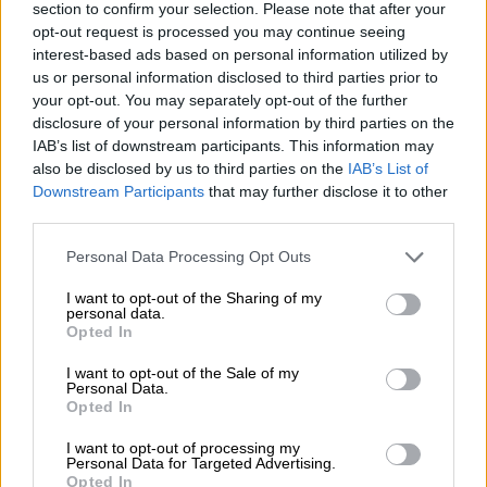
04.08.2026 - 15:33
section to confirm your selection. Please note that after your
ERGO Hellas: Μέτρα στήριξης για τους πληγέντες
opt-out request is processed you may continue seeing
ασφαλισμένους της από τις πυρκαγιές
interest-based ads based on personal information utilized by
us or personal information disclosed to third parties prior to
04.08.2026 - 12:40
your opt-out. You may separately opt-out of the further
Τράπεζα Κύπρου: Ενισχυμένες κατά 31% οι ασφαλιστικές
disclosure of your personal information by third parties on the
υπηρεσίες - Κέρδη €252 εκατ. (+7%) και ROTE 18.8% στο
IAB’s list of downstream participants. This information may
εξάμηνο
also be disclosed by us to third parties on the
IAB’s List of
Downstream Participants
that may further disclose it to other
04.08.2026 - 11:49
third parties.
Σπύρος Γεωργαράς - «ΥΓΕΙΑ» / Ερευνητικό και Θεραπευτικό
Ινστιτούτο ΟΦΘΑΛΜΟΣ
Personal Data Processing Opt Outs
I want to opt-out of the Sharing of my
04.08.2026 - 11:46
personal data.
10 βασικές συμβουλές για προστασία μετά από πυρκαγιά
Opted In
I want to opt-out of the Sale of my
Personal Data.
ΠΕΡΙΣΣΟΤΕΡΑ
Opted In
I want to opt-out of processing my
Personal Data for Targeted Advertising.
Opted In