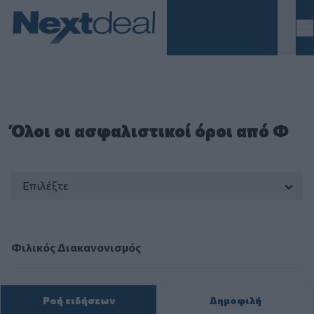
Homepage
Όλοι οι ασφαλιστικοί όροι από Φ
Επιλέξτε
Φιλικός Διακανονισμός
Φιλικός Διακανονισμός
Ροή ειδήσεων
Δημοφιλή