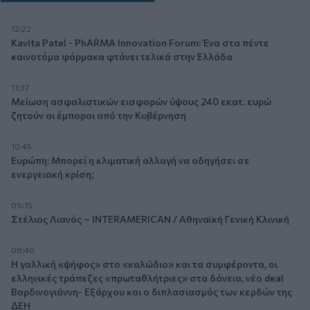
12:22
Kavita Patel - PhARMA Innovation Forum: Ένα στα πέντε
καινοτόμα φάρμακα φτάνει τελικά στην Ελλάδα
11:37
Μείωση ασφαλιστικών εισφορών ύψους 240 εκατ. ευρώ
ζητούν οι έμποροι από την Κυβέρνηση
10:45
Ευρώπη: Μπορεί η κλιματική αλλαγή να οδηγήσει σε
ενεργειακή κρίση;
09:15
Στέλιος Λιανός – INTERAMERICAN / Αθηναϊκή Γενική Κλινική
08:40
Η γαλλική «ψήφος» στο «καλώδιο» και τα συμφέροντα, οι
ελληνικές τράπεζες «πρωταθλήτριες» στα δάνεια, νέο deal
Βαρδινογιάννη- Εξάρχου και ο διπλασιασμός των κερδών της
ΔΕΗ