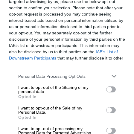
targeted advertising by us, please use the below opt-out
ασφαλισμένους της από τις πυρκαγιές
section to confirm your selection. Please note that after your
opt-out request is processed you may continue seeing
04.08.2026 - 12:40
interest-based ads based on personal information utilized by
Τράπεζα Κύπρου: Ενισχυμένες κατά 31% οι ασφαλιστικές
us or personal information disclosed to third parties prior to
υπηρεσίες - Κέρδη €252 εκατ. (+7%) και ROTE 18.8% στο
your opt-out. You may separately opt-out of the further
εξάμηνο
disclosure of your personal information by third parties on the
IAB’s list of downstream participants. This information may
04.08.2026 - 11:49
also be disclosed by us to third parties on the
IAB’s List of
Σπύρος Γεωργαράς - «ΥΓΕΙΑ» / Ερευνητικό και Θεραπευτικό
Downstream Participants
that may further disclose it to other
Ινστιτούτο ΟΦΘΑΛΜΟΣ
third parties.
04.08.2026 - 11:46
Personal Data Processing Opt Outs
10 βασικές συμβουλές για προστασία μετά από πυρκαγιά
I want to opt-out of the Sharing of my
personal data.
04.08.2026 - 11:26
Opted In
Γιάννης Καντώρος – Όμιλος INTERAMERICAN
I want to opt-out of the Sale of my
Personal Data.
Opted In
ΠΕΡΙΣΣΟΤΕΡΑ
I want to opt-out of processing my
Personal Data for Targeted Advertising.