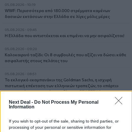
05.08.2026 - 10:19
WWF: Περισσότερα από 180.000 στρέμματα καμένων
δασικών εκτάσεων στην Ελλάδα σε λίγες μόλις μέρες
05.08.2026 - 09:45
Η Ελλάδα που αντιστέκεται και επιμένει να μην ασφαλίζεται!
05.08.2026 - 09:20
Καλοκαιρινό ταξίδι: Οι 8 συμβουλές που αξίζει να δώσει κάθε
ασφαλιστής στους πελάτες του
05.08.2026 - 08:51
Το εκλογικό «καμπανάκι» της Goldman Sachs, η ισχυρή
πιστωτική επέκταση των ελληνικών τραπεζών, το «πάρτι»
στις αγορές, οι «κρυμμένες» αξίες της ΓΕΚ ΤΕΡΝΑ
Next Deal -
Do Not Process My Personal
05.08.2026 - 08:37
Information
Ιωάννης Μπολέτης – ΩΝΑΣΕΙΟ
If you wish to opt-out of the sale, sharing to third parties, or
04.08.2026 - 15:33
processing of your personal or sensitive information for
ERGO Hellas: Μέτρα στήριξης για τους πληγέντες