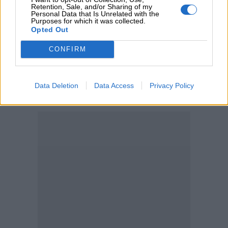
Αντώνης Βουκλαρής - «ΕΡΡΙΚΟΣ ΝΤΥΝΑΝ»
Retention, Sale, and/or Sharing of my
Personal Data that Is Unrelated with the
Purposes for which it was collected.
05.08.2026 - 11:30
Opted Out
Η νέα εποχή στην εκπαίδευση των ασφαλιστικών
διαμεσολαβητών
CONFIRM
ΠΕΡΙΣΣΟΤΕΡΑ
Data Deletion
Data Access
Privacy Policy