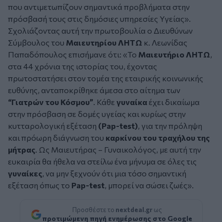
που αντιμετωπίζουν σημαντικά προβλήματα στην
πρόσβασή τους στις δημόσιες υπηρεσίες Υγείας».
Σχολιάζοντας αυτή την πρωτοβουλία ο Διευθύνων
Σύμβουλος του
Μαιευτηρίου ΛΗΤΩ
κ. Λεωνίδας
Παπαδόπουλος επισήμανε ότι: «Το
Μαιευτήριο ΛΗΤΩ
,
στα 44 χρόνια της ιστορίας του, έχοντας
πρωτοστατήσει στον τομέα της εταιρικής κοινωνικής
ευθύνης, ανταποκρίθηκε άμεσα στο αίτημα των
“Γιατρών του Κόσμου”
. Κάθε
γυναίκα
έχει δικαίωμα
στην πρόσβαση σε δομές υγείας και κυρίως στην
κυτταρολογική εξέταση
(Pap-test)
, για την πρόληψη
και πρόωρη διάγνωση του
καρκίνου του τραχήλου της
μήτρας
. Ως Μαιευτήρας – Γυναικολόγος, με αυτή την
ευκαιρία θα ήθελα να στείλω ένα μήνυμα σε όλες τις
γυναίκες
, να μην ξεχνούν ότι μια τόσο σημαντική
εξέταση όπως το
Pap-test
, μπορεί να σώσει ζωές».
Προσθέστε το
nextdeal.gr
ως
προτιμώμενη πηγή ενημέρωσης στο Google