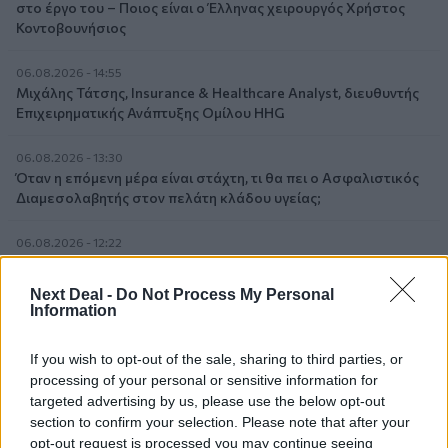
στο έργο του – Ποιος είναι ο Έλληνας χειρουργός Χρήστος
Κοντοβουνήσιος
06.08.2026 - 14:55
Μιχάλης Τάτσης, Insurance & Healthcare Analyst, διευθυντής
Επιχειρηματικής Ανάπτυξης Ομίλου HHG
06.08.2026 - 13:30
Όταν η επόμενη μέρα είναι στάχτη, τι θα πει ο Ασφαλιστικός
Διαμεσολαβητής στον πελάτη κλάδου υγείας;
06.08.2026 - 12:22
Kavita Patel - PhARMA Innovation Forum: Ένα στα πέντε
καινοτόμα φάρμακα φτάνει τελικά στην Ελλάδα
Next Deal -
Do Not Process My Personal
Information
06.08.2026 - 11:37
Μείωση ασφαλιστικών εισφορών ύψους 240 εκατ. ευρώ
If you wish to opt-out of the sale, sharing to third parties, or
ζητούν οι έμποροι από την Κυβέρνηση
processing of your personal or sensitive information for
targeted advertising by us, please use the below opt-out
06.08.2026 - 10:45
section to confirm your selection. Please note that after your
Ευρώπη: Μπορεί η κλιματική αλλαγή να οδηγήσει σε
opt-out request is processed you may continue seeing