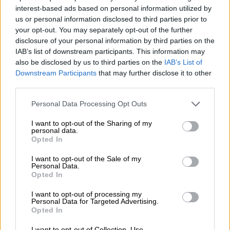
ενεργειακή κρίση;
interest-based ads based on personal information utilized by
us or personal information disclosed to third parties prior to
06.08.2026 - 09:15
your opt-out. You may separately opt-out of the further
Στέλιος Λιανός – INTERAMERICAN / Αθηναϊκή Γενική Κλινική
disclosure of your personal information by third parties on the
IAB’s list of downstream participants. This information may
06.08.2026 - 08:40
also be disclosed by us to third parties on the
IAB’s List of
Η γαλλική «ψήφος» στο «καλώδιο» και τα συμφέροντα, οι
Downstream Participants
that may further disclose it to other
ελληνικές τράπεζες «πρωταθλήτριες» στα δάνεια, νέο deal
third parties.
Βαρδινογιάννη- Εξάρχου και ο διπλασιασμός των κερδών της
ΔΕΗ
Personal Data Processing Opt Outs
I want to opt-out of the Sharing of my
05.08.2026 - 13:37
personal data.
Randy Schekman, Νομπελίστας Ιατρικής: «Σε πέντε χρόνια
Opted In
μπορεί να έχουμε θεραπεία που αναστέλλει την εξέλιξη του
Πάρκινσον»
I want to opt-out of the Sale of my
Personal Data.
Opted In
05.08.2026 - 12:33
Ε.Ε και παράνομη μετανάστευση: προτάσεις και δράσεις με
I want to opt-out of processing my
παρονομαστή το κοινό συμφέρον
Personal Data for Targeted Advertising.
Opted In
05.08.2026 - 12:11
I want to opt-out of Collection, Use,