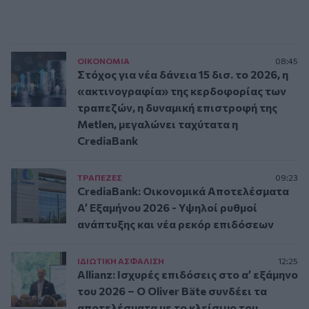
ΟΙΚΟΝΟΜΙΑ
08:45
Στόχος για νέα δάνεια 15 δισ. το 2026, η
«ακτινογραφία» της κερδοφορίας των
τραπεζών, η δυναμική επιστροφή της
Metlen, μεγαλώνει ταχύτατα η
CrediaBank
ΤΡAΠΕΖΕΣ
09:23
CrediaBank: Οικονομικά Αποτελέσματα
A’ Εξαμήνου 2026 - Υψηλοί ρυθμοί
ανάπτυξης και νέα ρεκόρ επιδόσεων
ΙΔΙΩΤΙΚΗ ΑΣΦAΛΙΣΗ
12:25
Allianz: Ισχυρές επιδόσεις στο α’ εξάμηνο
του 2026 – Ο Oliver Bäte συνδέει τα
αποτελέσματα με το κλείσιμο του