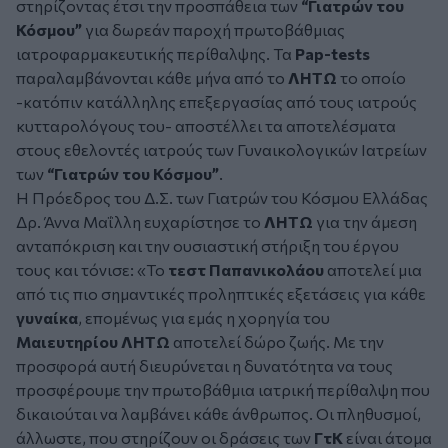
στηρίζοντας έτσι την προσπάθεια των
“Γιατρών του
Κόσμου”
για δωρεάν παροχή πρωτοβάθμιας
ιατροφαρμακευτικής περίθαλψης. Τα
Pap-tests
παραλαμβάνονται κάθε μήνα από το
ΛΗΤΩ
το οποίο
-κατόπιν κατάλληλης επεξεργασίας από τους ιατρούς
κυτταρολόγους του- αποστέλλει τα αποτελέσματα
στους εθελοντές ιατρούς των Γυναικολογικών Ιατρείων
των
“Γιατρών του Κόσμου”
.
Η Πρόεδρος του Δ.Σ. των Γιατρών του Κόσμου Ελλάδας
Δρ. Άννα Μαΐλλη ευχαρίστησε το
ΛΗΤΩ
για την άμεση
ανταπόκριση και την ουσιαστική στήριξη του έργου
τους και τόνισε: «Το
τεστ Παπανικολάου
αποτελεί μια
από τις πιο σημαντικές προληπτικές εξετάσεις για κάθε
γυναίκα
, επομένως για εμάς η χορηγία του
Μαιευτηρίου ΛΗΤΩ
αποτελεί δώρο ζωής. Με την
προσφορά αυτή διευρύνεται η δυνατότητα να τους
προσφέρουμε την πρωτοβάθμια ιατρική περίθαλψη που
δικαιούται να λαμβάνει κάθε άνθρωπος. Οι πληθυσμοί,
άλλωστε, που στηρίζουν οι δράσεις των
ΓτΚ
είναι άτομα