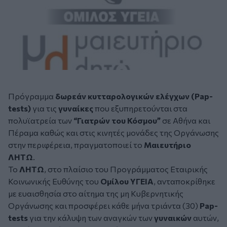
Πρόγραμμα
δωρεάν
κυτταρολογικών ελέγχων (
Pap-
tests
)
για τις
γυναίκες
που εξυπηρετούνται στα
πολυϊατρεία των
“
Γιατρών του Κόσμου
”
σε Αθήνα και
Πέραμα καθώς και στις κινητές μονάδες της Οργάνωσης
στην περιφέρεια, πραγματοποιεί το
Μαιευτήριο
ΛΗΤΩ
.
Το
ΛΗΤΩ
, στο πλαίσιο του Προγράμματος Εταιρικής
Κοινωνικής Ευθύνης του
Ομίλου ΥΓΕΙΑ
, ανταποκρίθηκε
με ευαισθησία στο αίτημα της μη Κυβερνητικής
Οργάνωσης και προσφέρει κάθε μήνα τριάντα (30)
Pap-
tests
για την κάλυψη των αναγκών των
γυναικών
αυτών,