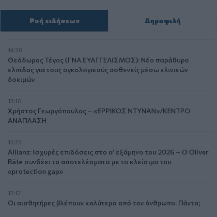
Ροή ειδήσεων
Δημοφιλή
14:38
Θεόδωρος Τέγος (ΓΝΑ ΕΥΑΓΓΕΛΙΣΜΟΣ): Νέο παράθυρο
ελπίδας για τους ογκολογικούς ασθενείς μέσω κλινικών
δοκιμών
13:16
Χρήστος Γεωργόπουλος – «ΕΡΡΙΚΟΣ ΝΤΥΝΑΝ»/ΚΕΝΤΡΟ
ΑΝΑΠΛΑΣΗ
12:25
Allianz: Ισχυρές επιδόσεις στο α’ εξάμηνο του 2026 – Ο Oliver
Bäte συνδέει τα αποτελέσματα με το κλείσιμο του
«protection gap»
12:12
Οι αισθητήρες βλέπουν καλύτερα από τον άνθρωπο. Πάντα;