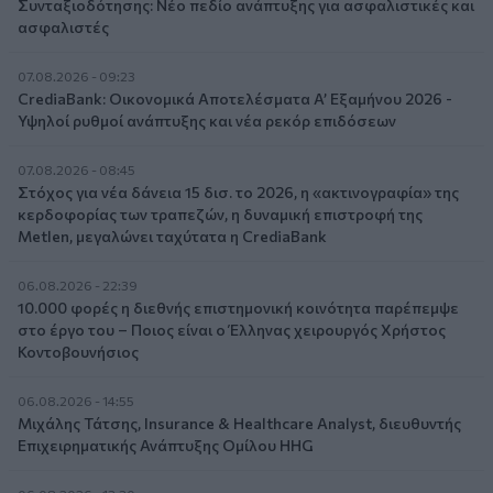
Συνταξιοδότησης: Νέο πεδίο ανάπτυξης για ασφαλιστικές και
ασφαλιστές
07.08.2026 - 09:23
CrediaBank: Οικονομικά Αποτελέσματα A’ Εξαμήνου 2026 -
Υψηλοί ρυθμοί ανάπτυξης και νέα ρεκόρ επιδόσεων
07.08.2026 - 08:45
Στόχος για νέα δάνεια 15 δισ. το 2026, η «ακτινογραφία» της
κερδοφορίας των τραπεζών, η δυναμική επιστροφή της
Metlen, μεγαλώνει ταχύτατα η CrediaBank
06.08.2026 - 22:39
10.000 φορές η διεθνής επιστημονική κοινότητα παρέπεμψε
στο έργο του – Ποιος είναι ο Έλληνας χειρουργός Χρήστος
Κοντοβουνήσιος
06.08.2026 - 14:55
Μιχάλης Τάτσης, Insurance & Healthcare Analyst, διευθυντής
Επιχειρηματικής Ανάπτυξης Ομίλου HHG