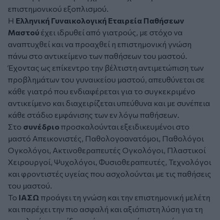
επιστημονικού εξοπλισμού.
Η
Ελληνική Γυναικολογική Εταιρεία Παθήσεων
Μαστού
έχει ιδρυθεί από γιατρούς, με στόχο να
αναπτυχθεί και να προαχθεί η επιστημονική γνώση
πάνω στο αντικείμενο των παθήσεων του μαστού.
Έχοντας ως επίκεντρο την βέλτιστη αντιμετώπιση των
προβλημάτων του γυναικείου μαστού, απευθύνεται σε
κάθε γιατρό που ενδιαφέρεται για το συγκεκριμένο
αντικείμενο και διαχειρίζεται υπεύθυνα και με συνέπεια
κάθε στάδιο εμφάνισης των εν λόγω παθήσεων.
Στο
συνέδριο
προσκαλούνται εξειδικευμένοι στο
μαστό Απεικονιστές, Παθολογοανατόμοι, Παθολόγοι
Ογκολόγοι, Ακτινοθεραπευτές Ογκολόγοι, Πλαστικοί
Χειρουργοί, Ψυχολόγοι, Φυσιοθεραπευτές, Τεχνολόγοι
και φροντιστές υγείας που ασχολούνται με τις παθήσεις
του μαστού.
Το
ΙΑΣΩ
προάγει τη γνώση και την επιστημονική μελέτη
και παρέχει την πιο ασφαλή και αξιόπιστη λύση για τη