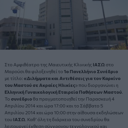
Στο Αμφιθέατρο της Μαιευτικής Κλινικής
ΙΑΣΩ
στο
Μαρούσι θα φιλοξενηθεί το
1ο Πανελλήνιο
Συνέδριο
με τίτλο:
«Διλήμματα και Αντιθέσεις για τον
Καρκίνο
του Μαστού
σε Ακραίες Ηλικίες
» που διοργανώνει η
Ελληνική Γυναικολογική Εταιρεία Παθήσεων Μαστού
.
Το
συνέδριο
θα πραγματοποιηθεί την Παρασκευή 4
Απριλίου 2014 και ώρα 17:00 και το Σάββατο 5
Απριλίου 2014 και ώρα 10:00 στην αίθουσα εκδηλώσεων
του
ΙΑΣΩ
. Καθ’ όλη τη διάρκεια του συνεδρίου θα
λειτουργεί έκθεση σύγχρονου τεχνολογικού και