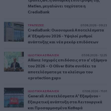
Metlen, μεγαλώνει ταχύτατα η
CrediaBank
ΤΡAΠΕΖΕΣ
07.08.2026 - 09:23
CrediaBank: Οικονομικά Αποτελέσματα
A’ Εξαμήνου 2026 - Υψηλοί ρυθμοί
ανάπτυξης και νέα ρεκόρ επιδόσεων
ΙΔΙΩΤΙΚΗ ΑΣΦAΛΙΣΗ
07.08.2026 - 12:25
Allianz: Ισχυρές επιδόσεις στο α’ εξάμηνο
του 2026 – Ο Oliver Bäte συνδέει τα
αποτελέσματα με το κλείσιμο του
«protection gap»
ΙΔΙΩΤΙΚΗ ΑΣΦAΛΙΣΗ
07.08.2026 - 11:01
Generali: Αποτελέσματα Α' Εξαμήνου -
Εξαιρετική ανάπτυξη στα Λειτουργικά
και Προσαρμοσμένα Καθαρά