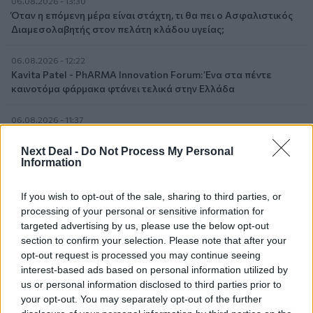
06.08.2026 - 13:30
Όταν η επόμενη μέρα είναι στάχτη, τι θα πει ο Ασφαλιστικός
Διαμεσολαβητής στον πελάτη κλάδου υγείας;
06.08.2026 - 12:22
Kavita Patel - PhARMA Innovation Forum: Ένα στα πέντε
καινοτόμα φάρμακα φτάνει τελικά στην Ελλάδα
06.08.2026 - 11:37
Μείωση ασφαλιστικών εισφορών ύψους 240 εκατ. ευρώ
ζητούν οι έμποροι από την Κυβέρνηση
Next Deal -
Do Not Process My Personal
Information
06.08.2026 - 10:45
Ευρώπη: Μπορεί η κλιματική αλλαγή να οδηγήσει σε
If you wish to opt-out of the sale, sharing to third parties, or
ενεργειακή κρίση;
processing of your personal or sensitive information for
targeted advertising by us, please use the below opt-out
06.08.2026 - 09:15
section to confirm your selection. Please note that after your
Στέλιος Λιανός – INTERAMERICAN / Αθηναϊκή Γενική Κλινική
opt-out request is processed you may continue seeing
interest-based ads based on personal information utilized by
us or personal information disclosed to third parties prior to
06.08.2026 - 08:40
Η γαλλική «ψήφος» στο «καλώδιο» και τα συμφέροντα, οι
your opt-out. You may separately opt-out of the further
ελληνικές τράπεζες «πρωταθλήτριες» στα δάνεια, νέο deal