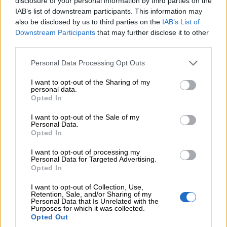
disclosure of your personal information by third parties on the
Βαρδινογιάννη- Εξάρχου και ο διπλασιασμός των κερδών της
IAB’s list of downstream participants. This information may
ΔΕΗ
also be disclosed by us to third parties on the
IAB’s List of
Downstream Participants
that may further disclose it to other
05.08.2026
third parties.
Randy Schekman, Νομπελίστας Ιατρικής: «Σε πέντε χρόνια
μπορεί να έχουμε θεραπεία που αναστέλλει την εξέλιξη του
Personal Data Processing Opt Outs
Πάρκινσον»
I want to opt-out of the Sharing of my
personal data.
05.08.2026
Opted In
Ε.Ε και παράνομη μετανάστευση: προτάσεις και δράσεις με
παρονομαστή το κοινό συμφέρον
I want to opt-out of the Sale of my
Personal Data.
Opted In
05.08.2026
Αντώνης Βουκλαρής - «ΕΡΡΙΚΟΣ ΝΤΥΝΑΝ»
I want to opt-out of processing my
Personal Data for Targeted Advertising.
Opted In
05.08.2026
Η νέα εποχή στην εκπαίδευση των ασφαλιστικών
I want to opt-out of Collection, Use,
διαμεσολαβητών
Retention, Sale, and/or Sharing of my
Personal Data that Is Unrelated with the
Purposes for which it was collected.
Opted Out
ΠΕΡΙΣΣΟΤΕΡΑ