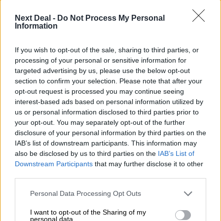
Στέλιος Λιανός – INTERAMERICAN / Αθηναϊκή Γενική Κλινική
Next Deal -
Do Not Process My Personal
06.08.2026 - 08:40
Information
Η γαλλική «ψήφος» στο «καλώδιο» και τα συμφέροντα, οι
ελληνικές τράπεζες «πρωταθλήτριες» στα δάνεια, νέο deal
If you wish to opt-out of the sale, sharing to third parties, or
Βαρδινογιάννη- Εξάρχου και ο διπλασιασμός των κερδών της
processing of your personal or sensitive information for
ΔΕΗ
targeted advertising by us, please use the below opt-out
section to confirm your selection. Please note that after your
05.08.2026 - 13:37
opt-out request is processed you may continue seeing
Randy Schekman, Νομπελίστας Ιατρικής: «Σε πέντε χρόνια
interest-based ads based on personal information utilized by
μπορεί να έχουμε θεραπεία που αναστέλλει την εξέλιξη του
us or personal information disclosed to third parties prior to
Πάρκινσον»
your opt-out. You may separately opt-out of the further
disclosure of your personal information by third parties on the
05.08.2026 - 12:33
IAB’s list of downstream participants. This information may
Ε.Ε και παράνομη μετανάστευση: προτάσεις και δράσεις με
also be disclosed by us to third parties on the
IAB’s List of
παρονομαστή το κοινό συμφέρον
Downstream Participants
that may further disclose it to other
third parties.
05.08.2026 - 12:11
Αντώνης Βουκλαρής - «ΕΡΡΙΚΟΣ ΝΤΥΝΑΝ»
Personal Data Processing Opt Outs
05.08.2026 - 11:30
I want to opt-out of the Sharing of my
personal data.
Η νέα εποχή στην εκπαίδευση των ασφαλιστικών