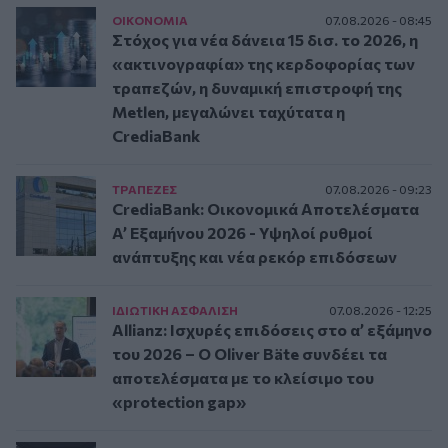
ΟΙΚΟΝΟΜΙΑ
07.08.2026 - 08:45
Στόχος για νέα δάνεια 15 δισ. το 2026, η
«ακτινογραφία» της κερδοφορίας των
τραπεζών, η δυναμική επιστροφή της
Metlen, μεγαλώνει ταχύτατα η
CrediaBank
ΤΡAΠΕΖΕΣ
07.08.2026 - 09:23
CrediaBank: Οικονομικά Αποτελέσματα
A’ Εξαμήνου 2026 - Υψηλοί ρυθμοί
ανάπτυξης και νέα ρεκόρ επιδόσεων
ΙΔΙΩΤΙΚΗ ΑΣΦAΛΙΣΗ
07.08.2026 - 12:25
Allianz: Ισχυρές επιδόσεις στο α’ εξάμηνο
του 2026 – Ο Oliver Bäte συνδέει τα
αποτελέσματα με το κλείσιμο του
«protection gap»