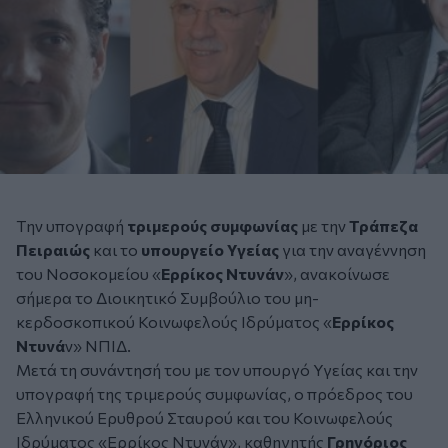
Tην υπογραφή
τριμερούς συμφωνίας
με την
Τράπεζα
Πειραιώς
και το
υπουργείο Υγείας
για την αναγέννηση
του Νοσοκομείου «
Ερρίκος Ντυνάν
», ανακοίνωσε
σήμερα το Διοικητικό Συμβούλιο του μη-
κερδοσκοπικού Κοινωφελούς Ιδρύματος «
Ερρίκος
Ντυνά
ν» ΝΠIΔ.
Μετά τη συνάντησή του με τον υπουργό Υγείας και την
υπογραφή της τριμερούς συμφωνίας, ο πρόεδρος του
Ελληνικού Ερυθρού Σταυρού και του Κοινωφελούς
Ιδρύματος «Ερρίκος Ντυνάν», καθηγητής
Γρηγόριος