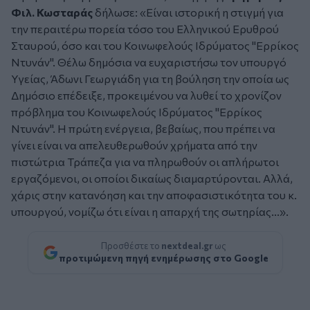
Φιλ. Κωσταράς
δήλωσε: «Είναι ιστορική η στιγμή για
την περαιτέρω πορεία τόσο του Ελληνικού Ερυθρού
Σταυρού, όσο και του Κοινωφελούς Ιδρύματος "Ερρίκος
Ντυνάν". Θέλω δημόσια να ευχαριστήσω τον υπουργό
Υγείας,
Άδωνι Γεωργιάδη
για τη βούληση την οποία ως
Δημόσιο επέδειξε, προκειμένου να λυθεί το χρονίζον
πρόβλημα του Κοινωφελούς Ιδρύματος "Ερρίκος
Ντυνάν". Η πρώτη ενέργεια, βεβαίως, που πρέπει να
γίνει είναι να απελευθερωθούν χρήματα από την
πιστώτρια Τράπεζα για να πληρωθούν οι απλήρωτοι
εργαζόμενοι, οι οποίοι δικαίως διαμαρτύρονται. Αλλά,
χάρις στην κατανόηση και την αποφασιστικότητα του κ.
υπουργού, νομίζω ότι είναι η απαρχή της σωτηρίας...».
Προσθέστε το
nextdeal.gr
ως
προτιμώμενη πηγή ενημέρωσης στο Google