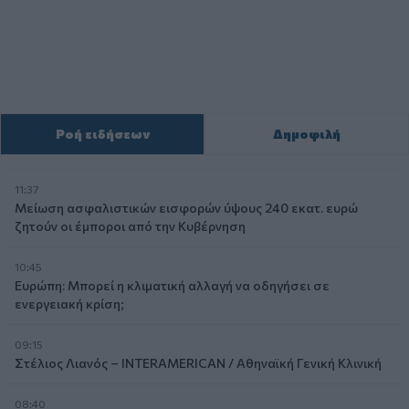
Ροή ειδήσεων
Δημοφιλή
11:37
Μείωση ασφαλιστικών εισφορών ύψους 240 εκατ. ευρώ
ζητούν οι έμποροι από την Κυβέρνηση
10:45
Ευρώπη: Μπορεί η κλιματική αλλαγή να οδηγήσει σε
ενεργειακή κρίση;
09:15
Στέλιος Λιανός – INTERAMERICAN / Αθηναϊκή Γενική Κλινική
08:40