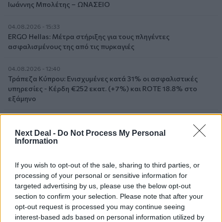
Ιωάννης Μπολέτης – ΩΝΑΣΕΙΟ
04.08.2026 - 15:33
ERGO Hellas: Μέτρα στήριξης για τους πληγέντες
ασφαλισμένους της από τις πυρκαγιές
04.08.2026 - 12:40
Τράπεζα Κύπρου: Ενισχυμένες κατά 31% οι ασφαλιστικές
υπηρεσίες - Κέρδη €252 εκατ. (+7%) και ROTE 18.8% στο
εξάμηνο
04.08.2026 - 11:49
Σπύρος Γεωργαράς - «ΥΓΕΙΑ» / Ερευνητικό και Θεραπευτικό
Next Deal -
Do Not Process My Personal
Ινστιτούτο ΟΦΘΑΛΜΟΣ
Information
04.08.2026 - 11:46
If you wish to opt-out of the sale, sharing to third parties, or
10 βασικές συμβουλές για προστασία μετά από πυρκαγιά
processing of your personal or sensitive information for
targeted advertising by us, please use the below opt-out
04.08.2026 - 11:26
section to confirm your selection. Please note that after your
Γιάννης Καντώρος – Όμιλος INTERAMERICAN
opt-out request is processed you may continue seeing
interest-based ads based on personal information utilized by