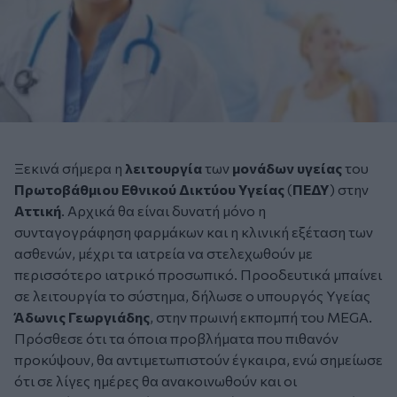
Ξεκινά σήμερα η
λειτουργία
των
μονάδων υγείας
του
Πρωτοβάθμιου Εθνικού Δικτύου Υγείας
(
ΠΕΔΥ
) στην
Αττική
. Αρχικά θα είναι δυνατή μόνο η
συνταγογράφηση φαρμάκων και η κλινική εξέταση των
ασθενών, μέχρι τα ιατρεία να στελεχωθούν με
περισσότερο ιατρικό προσωπικό. Προοδευτικά μπαίνει
σε λειτουργία το σύστημα, δήλωσε ο υπουργός Υγείας
Άδωνις Γεωργιάδης
, στην πρωινή εκπομπή του MEGA.
Πρόσθεσε ότι τα όποια προβλήματα που πιθανόν
προκύψουν, θα αντιμετωπιστούν έγκαιρα, ενώ σημείωσε
ότι σε λίγες ημέρες θα ανακοινωθούν και οι