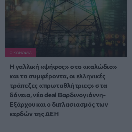
ΟΙΚΟΝΟΜΙΑ
Η γαλλική «ψήφος» στο «καλώδιο»
και τα συμφέροντα, οι ελληνικές
τράπεζες «πρωταθλήτριες» στα
δάνεια, νέο deal Βαρδινογιάννη-
Εξάρχου και ο διπλασιασμός των
κερδών της ΔΕΗ