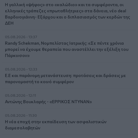
Η γαλλική «ψήφος» στο «καλώδιο» και τα συμφέροντα, οι
ελληνικές τράπεζες «πρωταθλήτριες» στα δάνεια, νέο deal
Βαρδινογιάννη- Εξάρχου και ο διπλασιασμός των κερδών της
ΔΕΗ
05.08.2026 - 13:37
Randy Schekman, Νομπελίστας Ιατρικής: «Σε πέντε χρόνια
μπορεί να έχουμε θεραπεία που αναστέλλει την εξέλιξη του
Πάρκινσον»
05.08.2026 - 12:33
Ε.Ε και παράνομη μετανάστευση: προτάσεις και δράσεις με
παρονομαστή το κοινό συμφέρον
05.08.2026 - 12:11
Αντώνης Βουκλαρής - «ΕΡΡΙΚΟΣ ΝΤΥΝΑΝ»
05.08.2026 - 11:30
Η νέα εποχή στην εκπαίδευση των ασφαλιστικών
διαμεσολαβητών