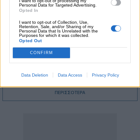
I want to opt-out of processing my
Personal Data for Targeted Advertising.
Opted In
05.08.2026 - 12:33
Ε.Ε και παράνομη μετανάστευση: προτάσεις και δράσεις με
I want to opt-out of Collection, Use,
παρονομαστή το κοινό συμφέρον
Retention, Sale, and/or Sharing of my
Personal Data that Is Unrelated with the
Purposes for which it was collected.
05.08.2026 - 12:11
Opted Out
Αντώνης Βουκλαρής - «ΕΡΡΙΚΟΣ ΝΤΥΝΑΝ»
CONFIRM
05.08.2026 - 11:30
Η νέα εποχή στην εκπαίδευση των ασφαλιστικών
διαμεσολαβητών
Data Deletion
Data Access
Privacy Policy
ΠΕΡΙΣΣΟΤΕΡΑ