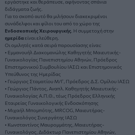
εργάστηκε και θεράπευσε, αφήνοντας σπάνια
διδάγματα ζωής.
Για το σκοπό αυτό θα μιλήσουν διακεκριμένοι
συνάδελφοι και φίλοι του από το χώρο της
Ενδοσκοπικής Χειρουργικής
. Η συμμετοχή στην
ημερίδα
είναι ελεύθερη.
Οι ομιλητές κατά σειρά παρουσίασης είναι:
• Εμμανουήλ Διακομανώλης Καθηγητής Μαιευτικής-
Γυναικολογίας Πανεπιστημίου Αθηνών, Πρόεδρος
Επιστημονικού Συμβουλίου ΙΑΣΩ και Επιστημονικός
Υπεύθυνος της Ημερίδας
• Γεώργιος Σταματίου Μ/Γ, Πρόεδρος Δ.Σ. Ομίλου ΙΑΣΩ
• Γεώργιος Πάντος, Αναπλ. Καθηγητής Μαιευτικής-
Γυναικολογίας Α.Π.Θ., τέως Πρόεδρος Ελληνικής
Εταιρείας Γυναικολογικής Ενδοσκόπησης
• Μιχαήλ Μπομπότης, MRCOG, Μαιευτήρας-
Γυναικολόγος Συνεργάτης ΙΑΣΩ
• Κωνσταντίνος Μαυρομμάτης, Μαιευτήρας-
Γυναικολόγος, Διδάκτωρ Πανεπιστημίου Αθηνών,