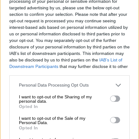
processing of your personal or sensitive information for
06.08.2026 - 11:37
targeted advertising by us, please use the below opt-out
Μείωση ασφαλιστικών εισφορών ύψους 240 εκατ. ευρώ
section to confirm your selection. Please note that after your
ζητούν οι έμποροι από την Κυβέρνηση
opt-out request is processed you may continue seeing
interest-based ads based on personal information utilized by
us or personal information disclosed to third parties prior to
06.08.2026 - 10:45
Ευρώπη: Μπορεί η κλιματική αλλαγή να οδηγήσει σε
your opt-out. You may separately opt-out of the further
ενεργειακή κρίση;
disclosure of your personal information by third parties on the
IAB’s list of downstream participants. This information may
also be disclosed by us to third parties on the
IAB’s List of
06.08.2026 - 09:15
Στέλιος Λιανός – INTERAMERICAN / Αθηναϊκή Γενική Κλινική
Downstream Participants
that may further disclose it to other
third parties.
06.08.2026 - 08:40
Personal Data Processing Opt Outs
Η γαλλική «ψήφος» στο «καλώδιο» και τα συμφέροντα, οι
ελληνικές τράπεζες «πρωταθλήτριες» στα δάνεια, νέο deal
I want to opt-out of the Sharing of my
Βαρδινογιάννη- Εξάρχου και ο διπλασιασμός των κερδών της
personal data.
ΔΕΗ
Opted In
I want to opt-out of the Sale of my
05.08.2026 - 13:37
Personal Data.
Randy Schekman, Νομπελίστας Ιατρικής: «Σε πέντε χρόνια
Opted In
μπορεί να έχουμε θεραπεία που αναστέλλει την εξέλιξη του
Πάρκινσον»