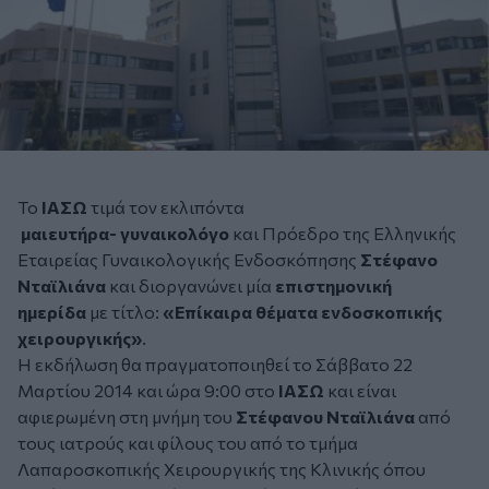
Το
ΙΑΣΩ
τιμά τον εκλιπόντα
μαιευτήρα-
γυναικολόγο
και Πρόεδρο της Ελληνικής
Εταιρείας Γυναικολογικής Ενδοσκόπησης
Στέφανο
Νταϊλιάνα
και διοργανώνει μία
επιστημονική
ημερίδα
με τίτλο:
«Επίκαιρα θέματα ενδοσκοπικής
χειρουργικής»
.
Η εκδήλωση θα πραγματοποιηθεί το Σάββατο 22
Μαρτίου 2014 και ώρα 9:00 στο
ΙΑΣΩ
και είναι
αφιερωμένη στη μνήμη του
Στέφανου Νταϊλιάνα
από
τους ιατρούς και φίλους του από το τμήμα
Λαπαροσκοπικής Χειρουργικής της Κλινικής όπου