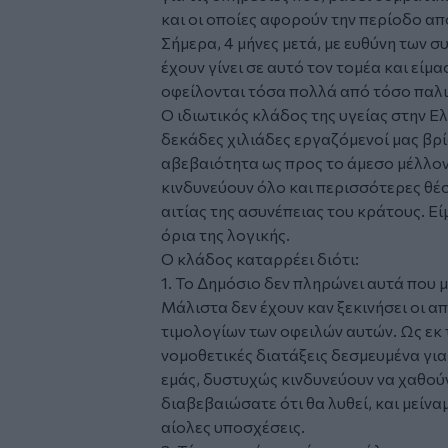
και οι οποίες αφορούν την περίοδο από
Σήμερα, 4 μήνες μετά, με ευθύνη των 
έχουν γίνει σε αυτό τον τομέα και είμ
οφείλονται τόσα πολλά από τόσο παλι
Ο ιδιωτικός κλάδος της υγείας στην Ελ
δεκάδες χιλιάδες εργαζόμενοί μας βρί
αβεβαιότητα ως προς το άμεσο μέλλον
κινδυνεύουν όλο και περισσότερες θέσε
αιτίας της ασυνέπειας του κράτους. Ε
όρια της λογικής.
Ο κλάδος καταρρέει διότι:
1. Το Δημόσιο δεν πληρώνει αυτά που μ
Μάλιστα δεν έχουν καν ξεκινήσει οι α
τιμολογίων των οφειλών αυτών. Ως εκ 
νομοθετικές διατάξεις δεσμευμένα γι
εμάς, δυστυχώς κινδυνεύουν να χαθού
διαβεβαιώσατε ότι θα λυθεί, και μείνα
αίολες υποσχέσεις.