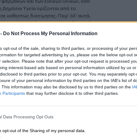
ν φαρμάκων και των ειδικών υλικών, όσο
η Δημόσια Υγεία ορίζονται από το
σε καθεστώς διατίμησης. Παρ’ όλ’ αυτά,
που μας καταστρέφουν, αφού αναδρομικά,
ς περικόπτετε τις συμφωνημένες αμοιβές
 -
Do Not Process My Personal Information
 οποία δεν έχουμε λάβει ποτέ!!!
υργέ, ξεπερνούν το 55% των οφειλών του
to opt-out of the sale, sharing to third parties, or processing of your per
α ένα μόνο εξάμηνο! Για υπηρεσίες τις
formation for targeted advertising by us, please use the below opt-out s
ασφαλισμένους του ΕΟΠΥΥ και πληρώσει,
r selection. Please note that after your opt-out request is processed y
ώσεις μας απέναντι στο ίδιο το κράτος
eing interest-based ads based on personal information utilized by us or
ά όσον αφορά στις εισηγμένες εταιρίες
disclosed to third parties prior to your opt-out. You may separately opt-
losure of your personal information by third parties on the IAB’s list of
 εκτός Κεφαλαιαγοράς.
. This information may also be disclosed by us to third parties on the
IA
 οικονομικοί όροι στην μεταξύ μας
Participants
that may further disclose it to other third parties.
ετα και καταχρηστικά
ς φορείς συνεχώς και παρ’ όλ’ αυτά
 έναρξη λειτουργίας του ΕΟΠΥΥ κάνουμε
l Data Processing Opt Outs
σεις που δεν τηρούνται και δεσμεύσεις
τι τελικά θα βρεθεί κάποια λύση.
o opt-out of the Sharing of my personal data.
όνο που έχετε καταφέρει, με ευθύνη των