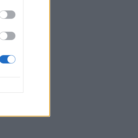
Κέρδη €252 εκατ. (+7%) και ROTE
18.8% στο εξάμηνο
04.08.2026 - 11:49
Σπύρος Γεωργαράς - «ΥΓΕΙΑ» /
Ερευνητικό και Θεραπευτικό Ινστιτούτο
ΟΦΘΑΛΜΟΣ
04.08.2026 - 11:46
10 βασικές συμβουλές για προστασία
μετά από πυρκαγιά
04.08.2026 - 11:26
Γιάννης Καντώρος – Όμιλος
INTERAMERICAN