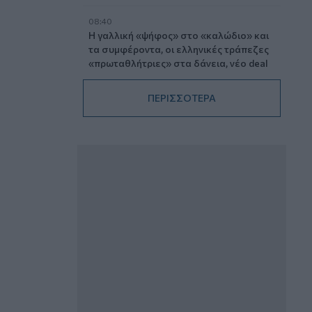
08:40
Η γαλλική «ψήφος» στο «καλώδιο» και
τα συμφέροντα, οι ελληνικές τράπεζες
«πρωταθλήτριες» στα δάνεια, νέο deal
Βαρδινογιάννη- Εξάρχου και ο
διπλασιασμός των κερδών της ΔΕΗ
ΠΕΡΙΣΣΟΤΕΡΑ
05.08.2026 - 13:37
Randy Schekman, Νομπελίστας Ιατρικής:
«Σε πέντε χρόνια μπορεί να έχουμε
θεραπεία που αναστέλλει την εξέλιξη
του Πάρκινσον»
05.08.2026 - 12:33
Ε.Ε και παράνομη μετανάστευση:
προτάσεις και δράσεις με παρονομαστή
το κοινό συμφέρον
05.08.2026 - 12:11
Αντώνης Βουκλαρής - «ΕΡΡΙΚΟΣ
ΝΤΥΝΑΝ»