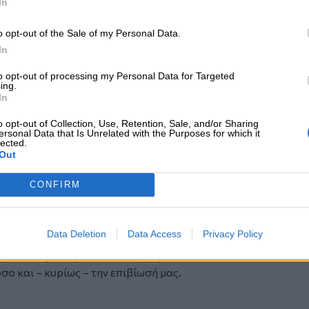
In
ύτατα τον ιδιωτικό τομέα. Απόδειξη
άκη, συμβούλου του Υπουργού Υγείας, ο
o opt-out of the Sale of my Personal Data.
α χρόνια «κάναμε μια τρύπα στο νερό»
In
 Δημόσιο τομέα Υγείας, χωρίς
λικά οι περικοπές πέφτουν όλες στον
to opt-out of processing my Personal Data for Targeted
ing.
In
 μας, είμαστε σήμερα σε απελπιστική
o opt-out of Collection, Use, Retention, Sale, and/or Sharing
ersonal Data that Is Unrelated with the Purposes for which it
στη διεκδίκησή μας να λάβουμε τα
lected.
Out
στε δεκάδες χιλιάδες εργαζόμενοι που
CONFIRM
πολύ σημαντικό κομμάτι του εθνικού
τωπίζετε ως επαίτες, είτε φορτώνετε στις
νου δημόσιου συστήματος υγείας.
Data Deletion
Data Access
Privacy Policy
α επιτύχουμε την εφαρμογή των
ήποτε περαιτέρω καθυστέρηση θα θέσει
σο και – κυρίως – την επιβίωσή μας.