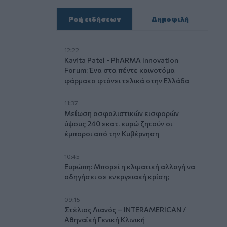
Ροή ειδήσεων
Δημοφιλή
12:22
Kavita Patel - PhARMA Innovation
Forum: Ένα στα πέντε καινοτόμα
φάρμακα φτάνει τελικά στην Ελλάδα
11:37
Μείωση ασφαλιστικών εισφορών
ύψους 240 εκατ. ευρώ ζητούν οι
έμποροι από την Κυβέρνηση
10:45
Ευρώπη: Μπορεί η κλιματική αλλαγή να
οδηγήσει σε ενεργειακή κρίση;
09:15
Στέλιος Λιανός – INTERAMERICAN /
Αθηναϊκή Γενική Κλινική