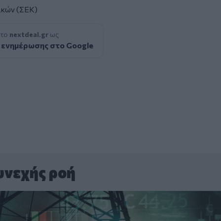
ικών (ΣΕΚ)
 το
nextdeal.gr
ως
 ενημέρωσης στο Google
υνεχής ροή