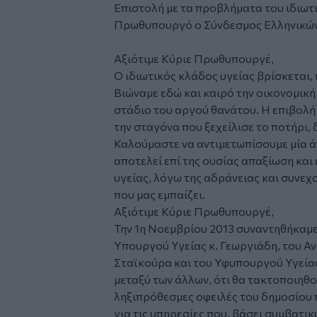
Επιστολή με τα προβλήματα του ιδιωτ
Πρωθυπουργό ο Σύνδεσμος Ελληνικών Κ
Αξιότιμε Κύριε Πρωθυπουργέ,
Ο ιδιωτικός κλάδος υγείας βρίσκεται, 
Βιώναμε εδώ και καιρό την οικονομική
στάδιο του αργού θανάτου. Η επιβολή 
την σταγόνα που ξεχείλισε το ποτήρι, 
Καλούμαστε να αντιμετωπίσουμε μία 
αποτελεί επί της ουσίας απαξίωση και
υγείας, λόγω της αδράνειας και συνε
που μας εμπαίζει.
Αξιότιμε Κύριε Πρωθυπουργέ,
Την 1η Νοεμβρίου 2013 συναντηθήκαμε
Υπουργού Υγείας κ. Γεωργιάδη, του 
Σταϊκούρα και του Υφυπουργού Υγεία
μεταξύ των άλλων, ότι θα τακτοποιηθο
ληξιπρόθεσμες οφειλές του δημοσίου 
για τις υπηρεσίες που, βάσει συμβατ