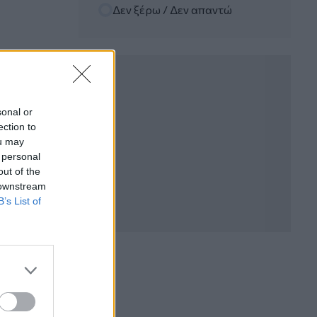
Δεν ξέρω / Δεν απαντώ
αξίζει να δώσει κάθε ασφαλιστής
στους πελάτες του
05.08.2026 - 08:51
Το εκλογικό «καμπανάκι» της Goldman
Sachs, η ισχυρή πιστωτική επέκταση
των ελληνικών τραπεζών, το «πάρτι»
sonal or
στις αγορές, οι «κρυμμένες» αξίες της
ection to
ΓΕΚ ΤΕΡΝΑ
ou may
 personal
05.08.2026 - 08:37
out of the
Ιωάννης Μπολέτης – ΩΝΑΣΕΙΟ
 downstream
B’s List of
04.08.2026 - 15:33
ERGO Hellas: Μέτρα στήριξης για τους
πληγέντες ασφαλισμένους της από τις
πυρκαγιές
04.08.2026 - 12:40
Τράπεζα Κύπρου: Ενισχυμένες κατά
31% οι ασφαλιστικές υπηρεσίες -