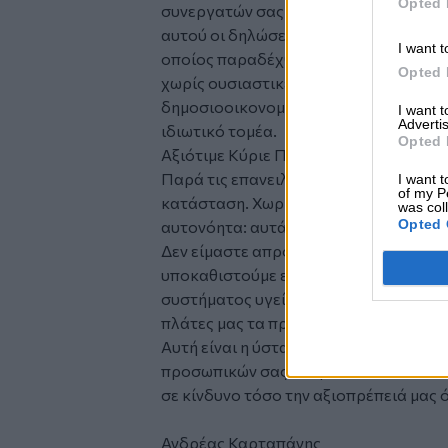
Opted 
συνεργατών σας, είναι να πλήξετε βαθ
αυτού οι δηλώσεις του κύριου Μανιαδ
I want t
οποίος παραδέχθηκε ότι μετά από τόσ
Opted 
χωρίς ουσιαστικές μεταρρυθμίσεις στο
δημοσιοοικονομικό όφελος, και ότι τε
I want 
Advertis
ιδιωτικό τομέα.
Opted 
Αξιότιμε Κύριε Πρωθυπουργέ,
Παρά τις επανειλημμένες προσπάθειές
I want t
of my P
κατάσταση. Χωρίς κανένα αποτέλεσμα 
was col
Opted 
αυτονόητα: αυτά που μας χρωστάτε!
Δεν είμαστε απρόσωπες εταιρίες. Είμα
υποκαθιστούμε εδώ και δεκαετίες ένα 
συστήματος υγείας και είτε μας αντιμε
πλάτες μας τα προβλήματα ενός ανίκα
Αυτή είναι η ύστατη προσπάθειά μας ν
προσωπικών σας δεσμεύσεων! Οποιαδ
σε κίνδυνο τόσο την αξιοπρέπειά μας ό
Ανδρέας Καρταπάνης