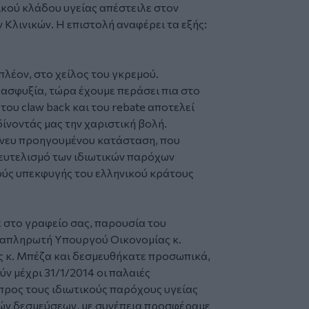
ικού κλάδου υγείας απέστειλε στον
λινικών. Η επιστολή αναφέρει τα εξής:
πλέον, στο χείλος του γκρεμού.
 ασφυξία, τώρα έχουμε περάσει πια στο
του claw back και του rebate αποτελεί
δίνοντάς μας την χαριστική βολή.
άνευ προηγουμένου κατάσταση, που
 ευτελισμό των ιδιωτικών παρόχων
χούς υπεκφυγής του ελληνικού κράτους
 στο γραφείο σας, παρουσία του
Αναπληρωτή Υπουργού Οικονομίας κ.
ς κ. Μπέζα και δεσμευθήκατε προσωπικά,
ύν μέχρι 31/1/2014 οι παλαιές
προς τους ιδιωτικούς παρόχους υγείας
ικών δεσμεύσεων, με συνέπεια προσφέραμε